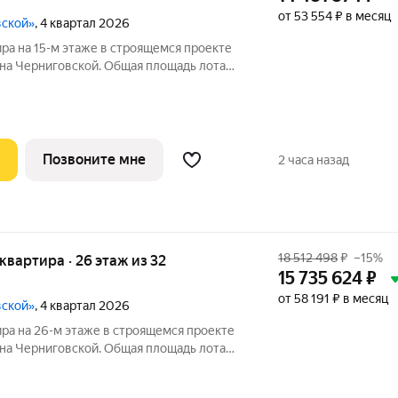
от 53 554 ₽ в месяц
вской»
, 4 квартал 2026
ира на 15-м этаже в строящемся проекте
на Черниговской. Общая площадь лота
из которых 13,36 кв. м отведено под жилую
ую зону. Номер квартиры - 383.
Позвоните мне
2 часа назад
18 512 498
₽
–15%
я квартира · 26 этаж из 32
15 735 624
₽
от 58 191 ₽ в месяц
вской»
, 4 квартал 2026
ира на 26-м этаже в строящемся проекте
на Черниговской. Общая площадь лота
из которых 13,36 кв. м отведено под жилую
ую зону. Номер квартиры - 515.