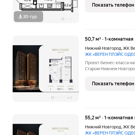
им. Н.И. Лобачевского. 
Показать телефон
лыжные
3D-тур
50,7 м² · 1-комнатная
Нижний Новгород
,
ЖК Ве
ЖК «ВЕРЕН ПЛЭЙС ОДЕ
Проект бизнес-класса на
Старом Нижнем Новгоро
ОДЕССКАЯ» продолжает л
VEREN GROUP. Он призва
Показать телефон
Новгорода одного и
+
1
55,2 м² · 1-комнатная
Нижний Новгород
,
ЖК Ве
ЖК «ВЕРЕН ПЛЭЙС ОДЕ