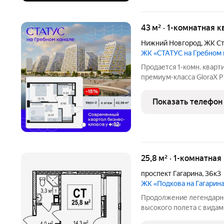
43 м² · 1-комнатная к
Нижний Новгород
,
ЖК Ст
ЖК «СТАТУС на Гребном
Продается 1-комн. кварт
премиум-класса GloraX 
лота составляет 42,98 кв.
жилую и 15,98 кв. м под 
Показать телефон
+
12
25,8 м² · 1-комнатная
проспект Гагарина
,
36к3
ЖК «Подкова на Гагарин
Продолжение легендарног
высокого полета с видам
Местоположение - проспе