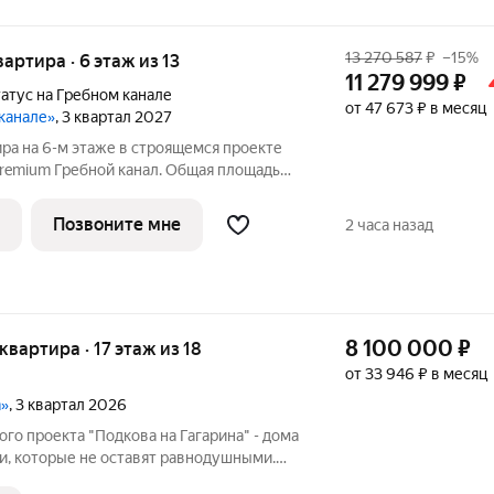
13 270 587
₽
–15%
вартира · 6 этаж из 13
11 279 999
₽
атус на Гребном канале
от 47 673 ₽ в месяц
 канале»
, 3 квартал 2027
ира на 6-м этаже в строящемся проекте
Premium Гребной канал. Общая площадь
 м, из которых 13,70 кв. м отведено под
кухонную зону. Номер квартиры - 500.
Позвоните мне
2 часа назад
8 100 000
₽
 квартира · 17 этаж из 18
от 33 946 ₽ в месяц
а»
, 3 квартал 2026
о проекта "Подкова на Гагарина" - дома
и, которые не оставят равнодушными.
кт Гагарина, недалеко от университета