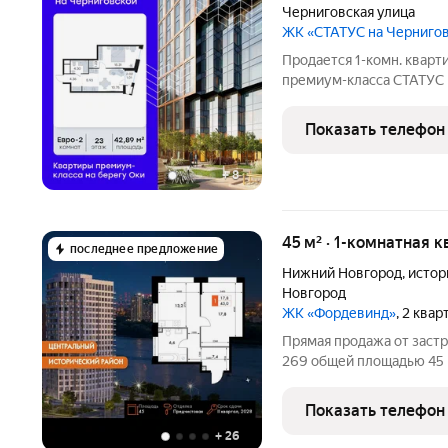
Черниговская улица
ЖК «СТАТУС на Черниго
Продается 1-комн. кварт
премиум-класса СТАТУС 
составляет 42,89 кв. м, 
и 16,68 кв. м под кухонн
Показать телефон
+
8
45 м² · 1-комнатная 
последнее предложение
Нижний Новгород
,
истор
Новгород
ЖК «Фордевинд»
, 2 ква
Прямая продажа от застр
269 общей площадью 45 к
Предчистовая отделка. -
пространства для ваших и
Показать телефон
освещение для
+
26