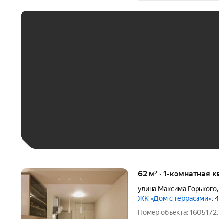
ЕЖЕМЕСЯЧНЫЙ ПЛАТЁ
До 30 тыс. ₽
До 50 тыс. ₽
До 70 тыс. ₽
Больше 100 тыс. ₽
62 м² · 1-комнатная к
улица Максима Горького
ЖК «Дом с террасами»
, 
Номер объекта: 1605172.