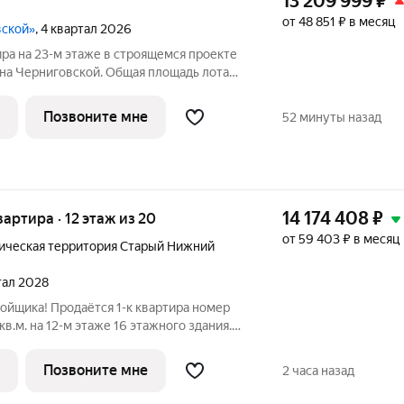
13 209 999
₽
от 48 851 ₽ в месяц
вской»
, 4 квартал 2026
ира на 23-м этаже в строящемся проекте
на Черниговской. Общая площадь лота
из которых 15,31 кв. м отведено под жилую
ую зону. Номер квартиры - 200.
Позвоните мне
52 минуты назад
14 174 408
₽
квартира · 12 этаж из 20
от 59 403 ₽ в месяц
ическая территория Старый Нижний
ртал 2028
ойщика! Продаётся 1-к квартира номер
в.м. на 12-м этаже 16 этажного здания.
 Угловая планировка - больше
дей. - Окно в ванной - натуральное
Позвоните мне
2 часа назад