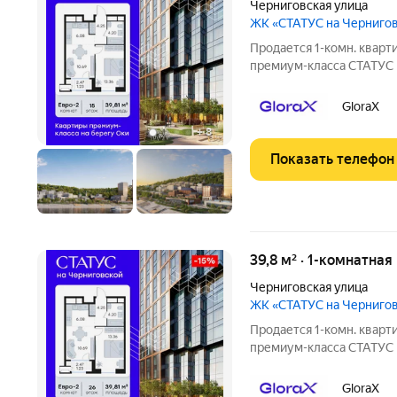
Черниговская улица
ЖК «СТАТУС на Черниго
Продается 1-комн. кварт
премиум-класса СТАТУС 
составляет 39,81 кв. м, 
и 16,77 кв. м под кухонн
GloraX
+
8
Показать телефон
39,8 м² · 1-комнатна
Черниговская улица
ЖК «СТАТУС на Черниго
Продается 1-комн. кварт
премиум-класса СТАТУС 
составляет 39,81 кв. м, 
и 16,77 кв. м под кухонн
GloraX