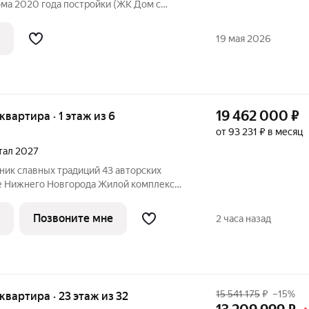
ома 2020 года постройки (ЖК Дом с
ком р-не по адресу ул. Максима
одятся площадь Горького, улицы Большая и
19 мая 2026
19 462 000
₽
 квартира · 1 этаж из 6
от 93 231 ₽ в месяц
ртал 2027
ник славных традиций 43 авторских
е Нижнего Новгорода Жилой комплекс
вых для Нижнего
ходит корнями в XVIII век, когда её
Позвоните мне
2 часа назад
15 541 175
₽
–15%
я квартира · 23 этаж из 32