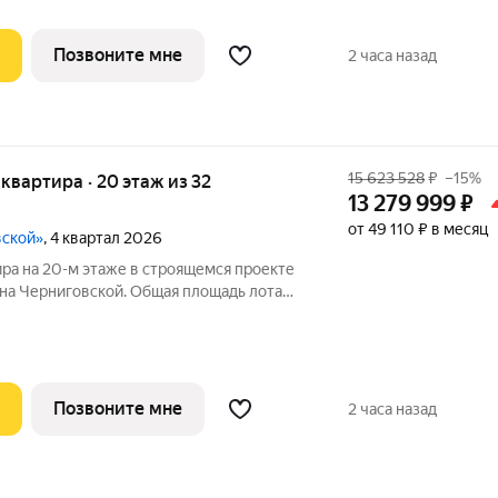
Позвоните мне
2 часа назад
15 623 528
₽
–15%
я квартира · 20 этаж из 32
13 279 999
₽
от 49 110 ₽ в месяц
вской»
, 4 квартал 2026
ира на 20-м этаже в строящемся проекте
на Черниговской. Общая площадь лота
из которых 14,95 кв. м отведено под жилую
ю зону. Номер квартиры - 449.
Позвоните мне
2 часа назад