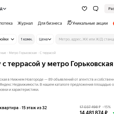
од
Ра
потека
Журнал
Для бизнеса
Уникальные акции
ройки
1 комн.
Цена
тные
Метро Горьковская
С террасой
 с террасой у метро Горьковская
ская в Нижнем Новгороде — 89 объявлений от агентств и собствен
а Яндекс Недвижимости. В нашем каталоге предложения площадью от
овки и характеристики.
17 037 498
₽
–15%
 квартира · 15 этаж из 32
14 481 874
₽