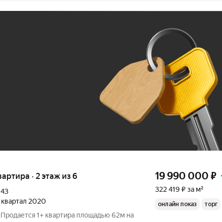
Ж
До 100 тыс. ₽
19 990 000
₽
вартира · 2 этаж из 6
322 419 ₽ за м²
,
43
4 квартал 2020
онлайн показ
торг
 Продается 1+ квартира площадью 62м на