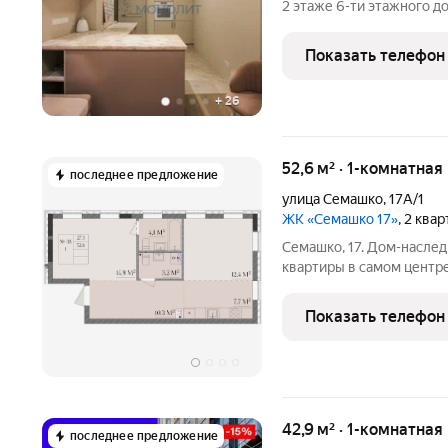
2 этаже 6-ти этажного д
Террасами) в Нижегородс
Горького, 45. Рядом нах
Показать телефон
Малая
+
26
52,6 м² · 1-комнатная
последнее предложение
улица Семашко
,
17А/1
ЖК «Семашко 17»
, 2 ква
Семашко, 17. Дом-наслед
квартиры в самом центр
расположился на улице Семашко одной из знако
Новгорода, чья история у
Показать телефон
формирование
42,9 м² · 1-комнатна
последнее предложение