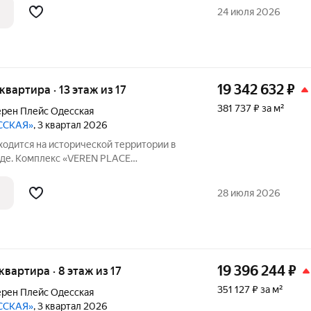
Аллеи, парки, велосипедные дорожки,
24 июля 2026
19 342 632
₽
 квартира · 13 этаж из 17
381 737 ₽ за м²
рен Плейс Одесская
ССКАЯ»
, 3 квартал 2026
ходится на исторической территории в
де. Комплекс «VEREN PLACE
инейку проектов бизнес-класса от
н стать знаковым объектом Нижнего
28 июля 2026
з величайших
19 396 244
₽
 квартира · 8 этаж из 17
351 127 ₽ за м²
рен Плейс Одесская
ССКАЯ»
, 3 квартал 2026