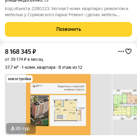
улица Федосеенко
,
13
Код объекта: 2280223. Уютная 1-комн. квартира с ремонтом и
мебелью у Сормовского парка! Ремонт: сделан, мебель
остаётся Продаётся тёплая, светлая однушка в отличном
состоянии. Всё уже готово для комфортной жизни: свежий
Позвонить
ремонт, удобная планировка,
8 168 345
₽
от 39 174 ₽ в месяц
37,7 м²
1-комн. квартира
8 этаж из 12
новостройка
3D-тур