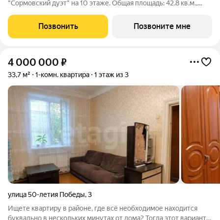
"Сормовский дуэт" на 10 этаже. Общая площадь: 42.8 кв.м.,
жилая: 13.6 кв.м., площадь просторной кухни-столовой: 18.8
кв.м. Все окна выходят на одну сторону. В квартире один
Позвонить
Позвоните мне
совмещенный санузел. Высота
4 000 000
₽
33,7 м²
1-комн. квартира
1 этаж из 3
улица 50-летия Победы
,
3
Ищете квартиру в районе, где всё необходимое находится
буквально в нескольких минутах от дома? Тогда этот вариант