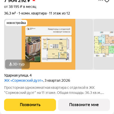
7 964 292
₽
от 38 195 ₽ в месяц
36,3 м²
1-комн. квартира
11 этаж из 12
новостройка
3D-тур
Ударная улица
,
4
ЖК «Сормовский дуэт»
, 3 квартал 2026
Просторная однокомнатная квартира с отделкой в ЖК
"Сормовский дуэт" на 11 этаже. Общая площадь: 36.3 кв.м.,
жилая: 17 кв.м., площадь просторной кухни-столовой: 10.4 кв.м.
Все окна выходят на одну сторону. В квартире один
Позвонить
Позвоните мне
совмещенный санузел. Высота