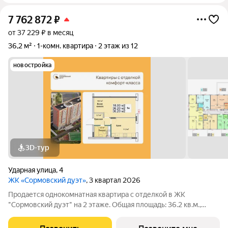
7 762 872
₽
от 37 229 ₽ в месяц
36,2 м²
1-комн. квартира
2 этаж из 12
новостройка
3D-тур
Ударная улица
,
4
ЖК «Сормовский дуэт»
, 3 квартал 2026
Продается однокомнатная квартира с отделкой в ЖК
"Сормовский дуэт" на 2 этаже. Общая площадь: 36.2 кв.м.,
жилая: 18 кв.м., площадь просторной кухни-столовой: 11 кв.м.
Все окна выходят на одну сторону. В квартире один