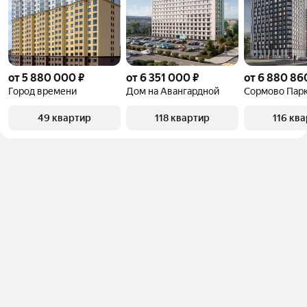
от 5 880 000 ₽
от 6 351 000 ₽
от 6 880 86
Город времени
Дом на Авангардной
Сормово Пар
49 квартир
118 квартир
116 кв