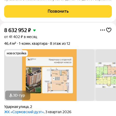
точно заслуживает вашего внимания! Продаётся уютная
квартира с отличным расположением, которая станет
Позвонить
прекрасным выбором как для
8 632 952
₽
от 41 402 ₽ в месяц
46,4 м²
1-комн. квартира
8 этаж из 12
новостройка
3D-тур
Ударная улица
,
2
ЖК «Сормовский дуэт»
, 3 квартал 2026