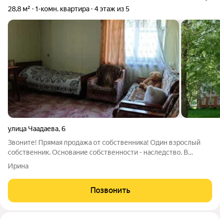
28,8 м²
1-комн. квартира
4 этаж из 5
улица Чаадаева
,
6
Звоните! Прямая продажа от собственника! Один взрослый
собственник. Основание собственности - наследство. В
собственности более 20 лет. Квартира свободна юридически и
Ирина
физически. Никто не зарегистрирован и не проживает.
Квартира светлая, теплая и
Позвонить