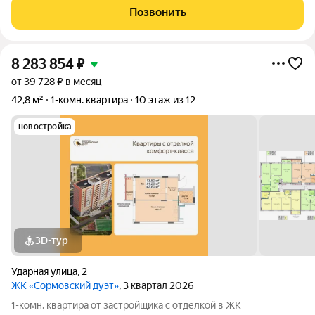
зеркальный, диван, кухонный гарнитур, телевизор) На кухне,
Позвонить
тёплый пол,
8 283 854
₽
от 39 728 ₽ в месяц
42,8 м²
1-комн. квартира
10 этаж из 12
новостройка
3D-тур
Ударная улица
,
2
ЖК «Сормовский дуэт»
, 3 квартал 2026
1-комн. квартира от застройщика с отделкой в ЖК