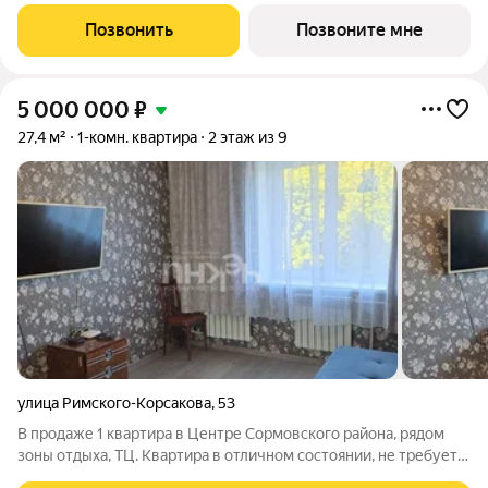
просторной кухни-столовой: 11 кв.м. Все окна выходят на одну
сторону. В квартире один совмещенный санузел. Высота
Позвонить
Позвоните мне
потолков 2.65 м. Дом
5 000 000
₽
27,4 м²
1-комн. квартира
2 этаж из 9
улица Римского-Корсакова
,
53
В продаже 1 квартира в Центре Сормовского района, рядом
зоны отдыха, ТЦ. Квартира в отличном состоянии, не требует
вложений. Бонус: остаётся все встроенная мебель(шкаф купе