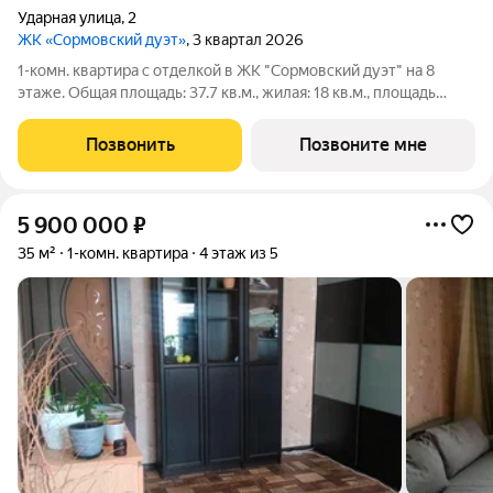
Ударная улица
,
2
ЖК «Сормовский дуэт»
, 3 квартал 2026
1-комн. квартира с отделкой в ЖК "Сормовский дуэт" на 8
этаже. Общая площадь: 37.7 кв.м., жилая: 18 кв.м., площадь
просторной кухни-столовой: 11 кв.м. Все окна выходят на одну
сторону. В квартире один совмещенный санузел. Высота
Позвонить
Позвоните мне
потолков 2.65 м. Дом
5 900 000
₽
35 м²
1-комн. квартира
4 этаж из 5