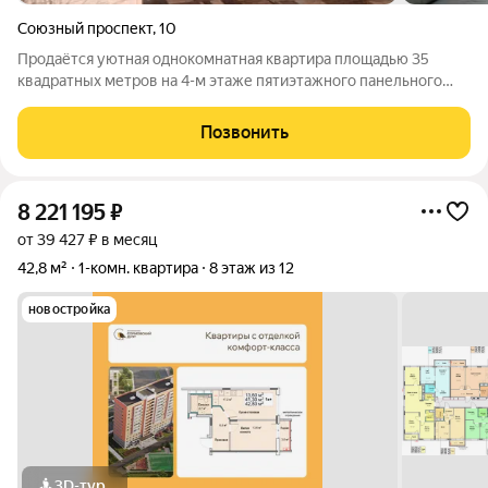
Союзный проспект
,
10
Продаётся уютная однокомнатная квартира площадью 35
квадратных метров на 4-м этаже пятиэтажного панельного
дома. Дом 1999 г.п., окружён зелёной зоной с детской и
спортивной площадками во дворе. Просторная комната
Позвонить
площадью 17.8 кв. м., кухня 8.5 кв.
8 221 195
₽
от 39 427 ₽ в месяц
42,8 м²
1-комн. квартира
8 этаж из 12
новостройка
3D-тур