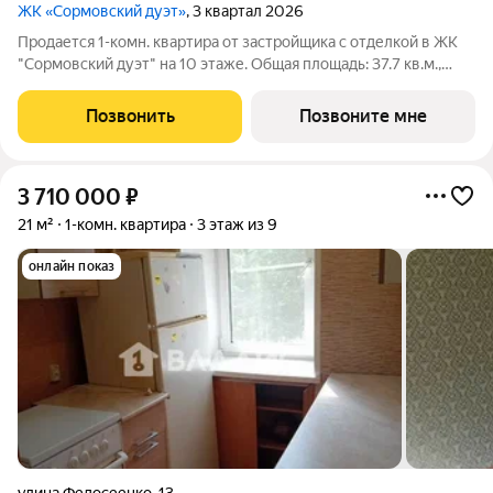
ЖК «Сормовский дуэт»
, 3 квартал 2026
Продается 1-комн. квартира от застройщика с отделкой в ЖК
"Сормовский дуэт" на 10 этаже. Общая площадь: 37.7 кв.м.,
жилая: 18 кв.м., площадь просторной кухни-столовой: 11 кв.м.
Все окна выходят на одну сторону. В квартире один
Позвонить
Позвоните мне
совмещенный санузел.
3 710 000
₽
21 м²
1-комн. квартира
3 этаж из 9
онлайн показ