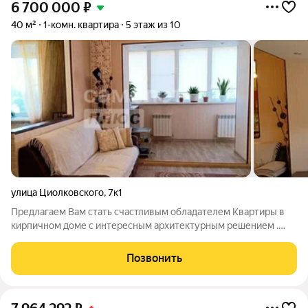
6 700 000
₽
40 м²
1-комн. квартира
5 этаж из 10
улица Циолковского
,
7к1
Предлагаем Вам стать счастливым обладателем Квартиры в
кирпичном доме с интересным архитектурным решением .
Квартира имеет Г образную лоджию с оборудованными
стеллажами для хранения. Функциональное зонирование на
Позвонить
зону отдыха и сна. Сделан