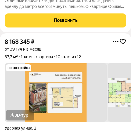
Отличный вариант как для проживания, так и для сдачи в
аренду до метро всего 3 минуты пешком. О квартире Общая
площадь 29,7 кв.м Жилая 17,4 кв.м Кухня 5 кв.м Этаж 4 из 5 Есть
балкон Дополнительно оборудована гардеробная Квартира не
Позвонить
угловая,
8 168 345
₽
от 39 174 ₽ в месяц
37,7 м²
1-комн. квартира
10 этаж из 12
новостройка
3D-тур
Ударная улица
,
2