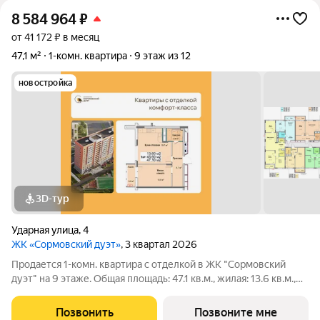
8 584 964
₽
от 41 172 ₽ в месяц
47,1 м²
1-комн. квартира
9 этаж из 12
новостройка
3D-тур
Ударная улица
,
4
ЖК «Сормовский дуэт»
, 3 квартал 2026
Продается 1-комн. квартира с отделкой в ЖК "Сормовский
дуэт" на 9 этаже. Общая площадь: 47.1 кв.м., жилая: 13.6 кв.м.,
площадь просторной кухни-столовой: 19.7 кв.м. Все окна
выходят на одну сторону. В квартире один балкон, один
Позвонить
Позвоните мне