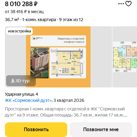
8 010 288
₽
от 38 416 ₽ в месяц
36,7 м²
1-комн. квартира
9 этаж из 12
новостройка
3D-тур
Ударная улица
,
4
ЖК «Сормовский дуэт»
, 3 квартал 2026
Просторная 1-комн. квартира с отделкой в ЖК "Сормовский
дуэт" на 9 этаже. Общая площадь: 36.7 кв.м., жилая: 17 кв.м.,
площадь просторной кухни-столовой: 10.6 кв.м. Все окна
выходят на одну сторону. В квартире один балкон, один
Позвонить
Позвоните мне
совмещенный санузел.