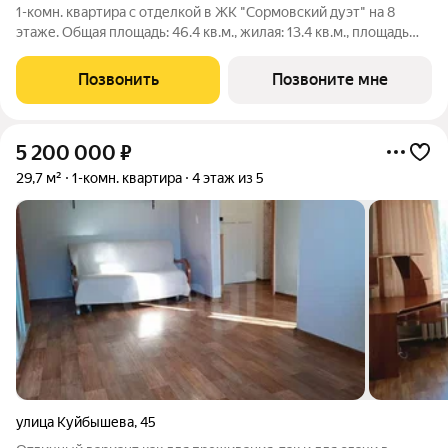
1-комн. квартира с отделкой в ЖК "Сормовский дуэт" на 8
этаже. Общая площадь: 46.4 кв.м., жилая: 13.4 кв.м., площадь
просторной кухни-столовой: 19.7 кв.м. Все окна выходят на
одну сторону. В квартире один балкон, один совмещенный
Позвонить
Позвоните мне
санузел. Высота
5 200 000
₽
29,7 м²
1-комн. квартира
4 этаж из 5
улица Куйбышева
,
45