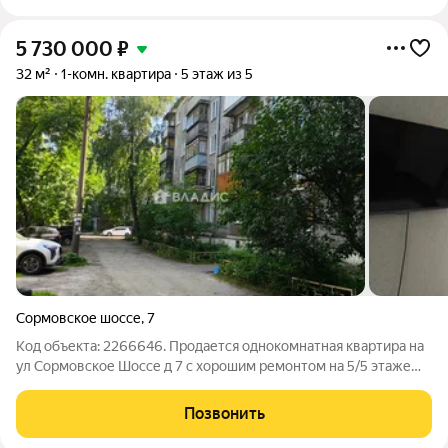
5 730 000
₽
32 м²
1-комн. квартира
5 этаж из 5
Сормовское шоссе
,
7
Код объекта: 2266646. Продается однокомнатная квартира на
ул Сормовское Шоссе д 7 с хорошим ремонтом на 5/5 этаже
Квартира светлая, теплая , с балконом Большая комната в
светлых тонах, на полу в прихожей и кухне керамогранит
Позвонить
плитка, новая проводка