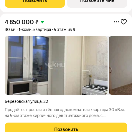
Позвонить
Позвоните мне
совмещенный санузел. Высота
4 850 000
₽
30 м²
1-комн. квартира
5 этаж из 9
Берёзовская улица
,
22
Продаётся простая и тёплая однокомнатная квартира 30 кВ.м,
на 5-ом этаже кирпичного девятиэтажного дома, с
центральным отоплением и ГВС. Квартира угловая, но
утеплённая, зимой реально тепло. Сделан аккуратный
Позвонить