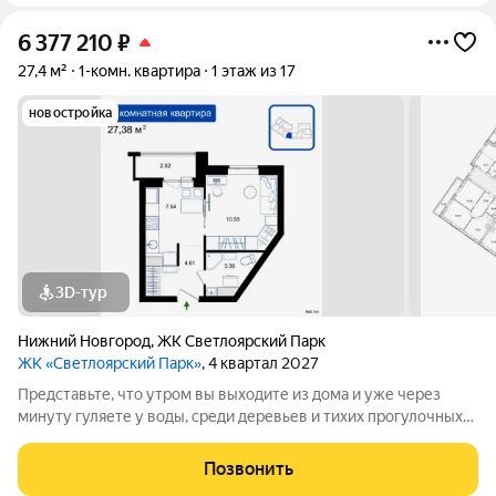
6 377 210
₽
27,4 м²
1-комн. квартира
1 этаж из 17
новостройка
3D-тур
Нижний Новгород
,
ЖК Светлоярский Парк
ЖК «Светлоярский Парк»
, 4 квартал 2027
Представьте, что утром вы выходите из дома и уже через
минуту гуляете у воды, среди деревьев и тихих прогулочных
дорожек. Жилой комплекс «Светлоярский парк» расположен
рядом с одним из самых живописных мест Сормовского
Позвонить
района Нижнего Новгорода