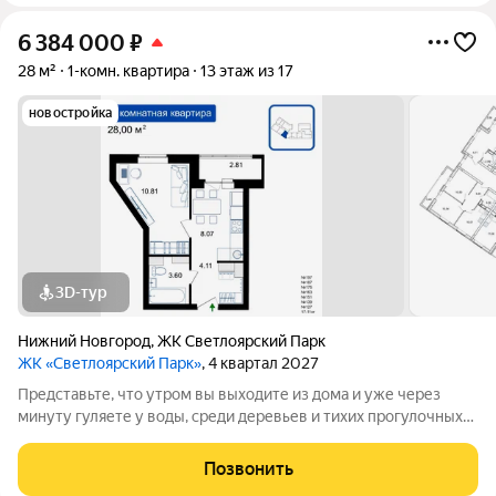
6 384 000
₽
28 м²
1-комн. квартира
13 этаж из 17
новостройка
3D-тур
Нижний Новгород
,
ЖК Светлоярский Парк
ЖК «Светлоярский Парк»
, 4 квартал 2027
Представьте, что утром вы выходите из дома и уже через
минуту гуляете у воды, среди деревьев и тихих прогулочных
дорожек. Жилой комплекс «Светлоярский парк» расположен
рядом с одним из самых живописных мест Сормовского
Позвонить
района Нижнего Новгорода