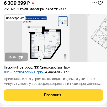
6 309 699
₽
26,9 м²
1-комн. квартира
14 этаж из 17
новостройка
3D-тур
Нижний Новгород
,
ЖК Светлоярский Парк
ЖК «Светлоярский Парк»
, 4 квартал 2027
Представьте, что утром вы выходите из дома и уже через
минуту гуляете у воды, среди деревьев и тихих прогулочных
дорожек. Жилой комплекс «Светлоярский парк» расположен
рядом с одним из самых живописных мест Сормовского
Позвонить
района Нижнего Новгорода