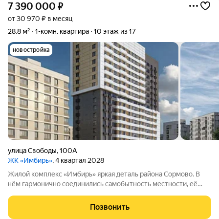
7 390 000
₽
от 30 970 ₽ в месяц
28,8 м²
1-комн. квартира
10 этаж из 17
новостройка
улица Свободы
,
100А
ЖК «Имбирь»
, 4 квартал 2028
Жилой комплекс «Имбирь» яркая деталь района Сормово. В
нём гармонично соединились самобытность местности, её
прошлое и современные стандарты комфорта. Всё
необходимое находится поблизости: транспортные маршруты,
Позвонить
магазины, образовательные учреждения