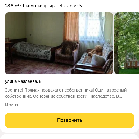
28,8 м²
1-комн. квартира
4 этаж из 5
улица Чаадаева
,
6
Звоните! Прямая продажа от собственника! Один взрослый
собственник. Основание собственности - наследство. В
собственности более 20 лет. Квартира свободна юридически и
Ирина
физически. Никто не зарегистрирован и не проживает.
Квартира светлая, теплая и
Позвонить