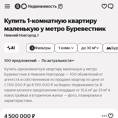
Купить 1-комнатную квартиру
маленькую у метро Буревестник
Нижний Новгород
AI
Фильтры
1 комн.
до 30 м²
Бур
3
100 предложений
•
по актуальности
Купить однокомнатную квартиру маленькую у метро
Буревестник в Нижнем Новгороде — 100 объявлений от
агентств и собственников по продаже квартир по цене от
1 700 000 ₽ до 8 190 000 ₽ на Яндекс Недвижимости. В
нашем каталоге предложения площадью от 15,6 м² до 33 м² в
новостройках и вторичном жилье — фото, планировки и
характеристики.
4 500 000
₽