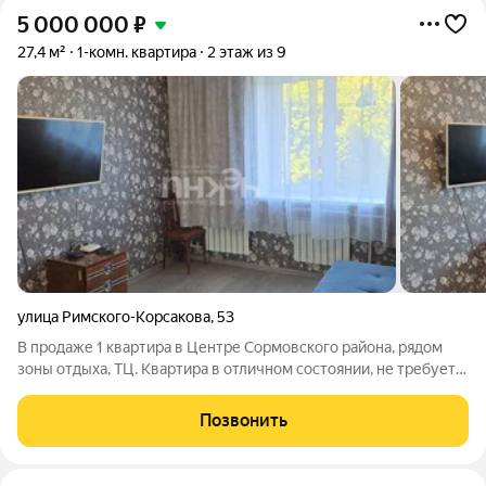
5 000 000
₽
27,4 м²
1-комн. квартира
2 этаж из 9
улица Римского-Корсакова
,
53
В продаже 1 квартира в Центре Сормовского района, рядом
зоны отдыха, ТЦ. Квартира в отличном состоянии, не требует
вложений. Бонус: остаётся все встроенная мебель(шкаф купе
зеркальный, диван, кухонный гарнитур, телевизор) На кухне,
Позвонить
тёплый пол,