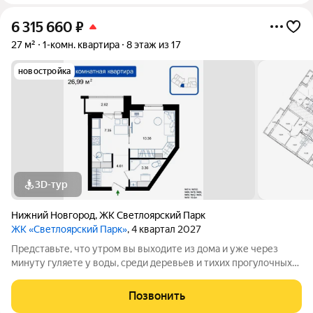
6 315 660
₽
27 м²
1-комн. квартира
8 этаж из 17
новостройка
3D-тур
Нижний Новгород
,
ЖК Светлоярский Парк
ЖК «Светлоярский Парк»
, 4 квартал 2027
Представьте, что утром вы выходите из дома и уже через
минуту гуляете у воды, среди деревьев и тихих прогулочных
дорожек. Жилой комплекс «Светлоярский парк» расположен
рядом с одним из самых живописных мест Сормовского
Позвонить
района Нижнего Новгорода