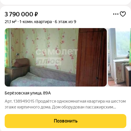
3 790 000
₽
21,1 м²
1-комн. квартира
6 этаж из 9
Берёзовская улица
,
89А
Арт. 138949015 Продаётся однокомнатная квартира на шестом
этаже кирпичного дома. Дом оборудован пассажирским
лифтом и газоснабжением. Из окон открывается приятный вид
на зелёную улицу. Квартира требует ремонта, что позволяет
Позвонить
воплотить любые