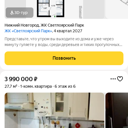
3D-тур
Нижний Новгород
,
ЖК Светлоярский Парк
ЖК «Светлоярский Парк»
, 4 квартал 2027
Представьте, что утром вы выходите из дома и уже через
минуту гуляете у воды, среди деревьев и тихих прогулочных
дорожек. Жилой комплекс «Светлоярский парк» расположен
рядом с одним из самых живописных мест Сормовского
Позвонить
района Нижнего Новгорода
3 990 000
₽
27,7 м²
1-комн. квартира
6 этаж из 6