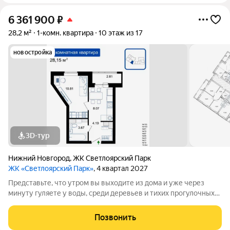
6 361 900
₽
28,2 м²
1-комн. квартира
10 этаж из 17
новостройка
3D-тур
Нижний Новгород
,
ЖК Светлоярский Парк
ЖК «Светлоярский Парк»
, 4 квартал 2027
Представьте, что утром вы выходите из дома и уже через
минуту гуляете у воды, среди деревьев и тихих прогулочных
дорожек. Жилой комплекс «Светлоярский парк» расположен
рядом с одним из самых живописных мест Сормовского
Позвонить
района Нижнего Новгорода