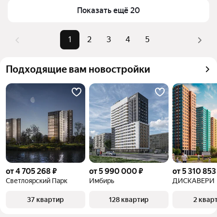
Самый дорогой объект
8,19 млн ₽
Показать ещё 20
комбинации фильтров, например «» или «»
Помимо удобной сортировки по цене продажи вы 
можете отсортировать результаты по стоимости 
1
2
3
4
5
квадратного метра или площади
Подходящие вам новостройки
от 4 705 268 ₽
от 5 990 000 ₽
от 5 310 853
Светлоярский Парк
Имбирь
ДИСКАВЕРИ
37 квартир
128 квартир
2 квар