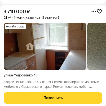
3 710 000
₽
21 м²
1-комн. квартира
3 этаж из 9
онлайн показ
улица Федосеенко
,
13
Код объекта: 2280223. Уютная 1-комн. квартира с ремонтом и
мебелью у Сормовского парка! Ремонт: сделан, мебель
остаётся Продаётся тёплая, светлая однушка в отличном
состоянии. Всё уже готово для комфортной жизни: свежий
Позвонить
ремонт, удобная планировка,