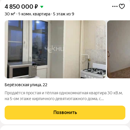
4 850 000
₽
30 м²
1-комн. квартира
5 этаж из 9
Берёзовская улица
,
22
Продаётся простая и тёплая однокомнатная квартира 30 кВ.м,
на 5-ом этаже кирпичного девятиэтажного дома, с
центральным отоплением и ГВС. Квартира угловая, но
утеплённая, зимой реально тепло. Сделан аккуратный
Позвонить
косметический ремонт, окна пластиковые,