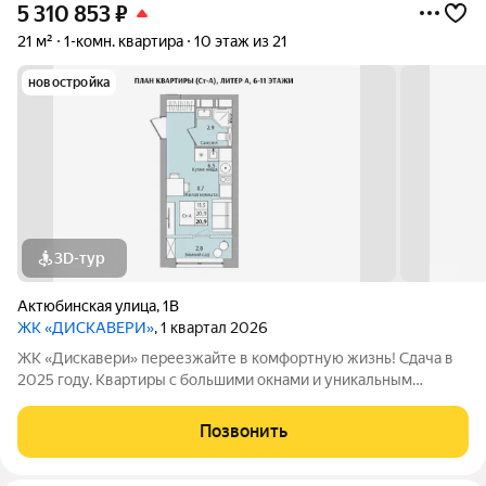
5 310 853
₽
21 м²
1-комн. квартира
10 этаж из 21
новостройка
3D-тур
Актюбинская улица
,
1В
ЖК «ДИСКАВЕРИ»
, 1 квартал 2026
ЖК «Дискавери» переезжайте в комфортную жизнь! Сдача в
2025 году. Квартиры с большими окнами и уникальным
угловым остеклением в вашем доме всегда будет много
солнца и ощущение простора. Только удобные квадратные и
Позвонить
прямоугольные планировки: легко