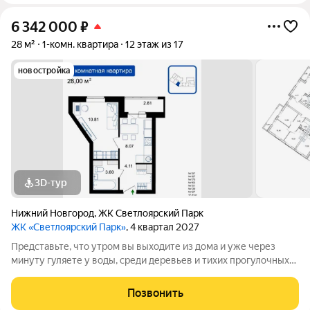
6 342 000
₽
28 м²
1-комн. квартира
12 этаж из 17
новостройка
3D-тур
Нижний Новгород
,
ЖК Светлоярский Парк
ЖК «Светлоярский Парк»
, 4 квартал 2027
Представьте, что утром вы выходите из дома и уже через
минуту гуляете у воды, среди деревьев и тихих прогулочных
дорожек. Жилой комплекс «Светлоярский парк» расположен
рядом с одним из самых живописных мест Сормовского
Позвонить
района Нижнего Новгорода