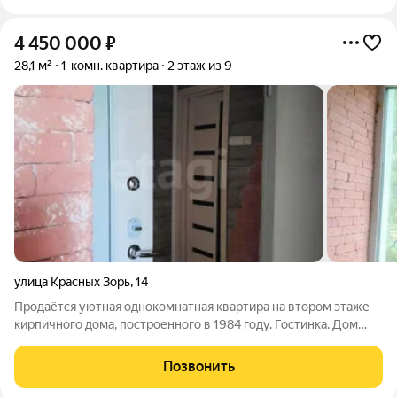
4 450 000
₽
28,1 м²
1-комн. квартира
2 этаж из 9
улица Красных Зорь
,
14
Продаётся уютная однокомнатная квартира на втором этаже
кирпичного дома, построенного в 1984 году. Гостинка. Дом
оборудован мусоропроводом, что добавляет удобства в
повседневной жизни. В квартире летом прохладно, зимой
Позвонить
тепло. В подъезде имеется