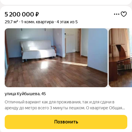
5 200 000
₽
29,7 м²
1-комн. квартира
4 этаж из 5
улица Куйбышева
,
45
Отличный вариант как для проживания, так и для сдачи в
аренду до метро всего 3 минуты пешком. О квартире Общая
площадь 29,7 кв.м Жилая 17,4 кв.м Кухня 5 кв.м Этаж 4 из 5 Есть
балкон Дополнительно оборудована гардеробная Квартира не
Позвонить
угловая,