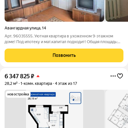
Авангардная улица
,
14
Арт. 96035555. Уютная квартира в ухоженном 9-этажном
доме! Под ипотеку и мат.капитал подходит! Общая площадь:
21,7 кв.м. Этаж: 6 из 9 Материал: панель Особенности
квартиры: Продуманная планировка Высокие потолки
Позвонить
Качественные окна с двойным
6 347 825
₽
28,2 м²
1-комн. квартира
4 этаж из 17
новостройка