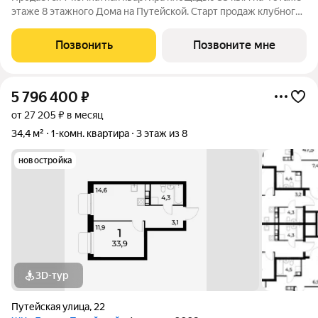
этаже 8 этажного Дома на Путейской. Старт продаж клубного
дома в скандинавском стиле Дом на Путейской уютный проект
от ГК АГРОСПЕЦТЕХ средней этажности (8 этажей) в
Позвонить
Позвоните мне
Канавинском районе, рядом
5 796 400
₽
от 27 205 ₽ в месяц
34,4 м²
1-комн. квартира
3 этаж из 8
новостройка
3D-тур
Путейская улица
,
22