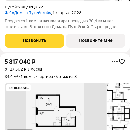
Путейская улица
,
22
ЖК «Дом на Путейской»
, 1 квартал 2028
Продается 1-комнатная квартира площадью 36,4 кв.м на 1
этаже этаже 8 этажного Дома на Путейской. Старт продаж
клубного дома в скандинавском стиле Дом на Путейской
уютный проект от ГК АГРОСПЕЦТЕХ средней этажности (8
Позвонить
Позвоните мне
этажей) в Канавинском районе,
5 817 040
₽
от 27 302 ₽ в месяц
34,4 м²
1-комн. квартира
5 этаж из 8
новостройка