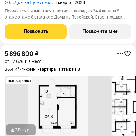
ЖК «Дом на Путейской»
, 1 квартал 2028
Продается 1-комнатная квартира площадью 34,4 кв.м на 8
этаже этаже 8 этажного Дома на Путейской. Старт продаж
клубного дома в скандинавском стиле Дом на Путейской
уютный проект от ГК АГРОСПЕЦТЕХ средней этажности (8
Позвонить
Позвоните мне
этажей) в Канавинском районе,
5 896 800
₽
от 27 676 ₽ в месяц
36,4 м²
1-комн. квартира
1 этаж из 8
новостройка
3D-тур