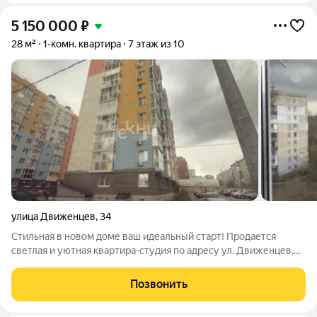
5 150 000
₽
28 м²
1-комн. квартира
7 этаж из 10
улица Движенцев
,
34
Стильная в новом доме ваш идеальный старт! Продается
светлая и уютная квартира-студия по адресу ул. Движенцев,
34. Это отличный вариант как для комфортной жизни, так и для
выгодной инвестиции. О квартире: Этаж: 7-й оптимальная
Позвонить
высота, отличный вид из