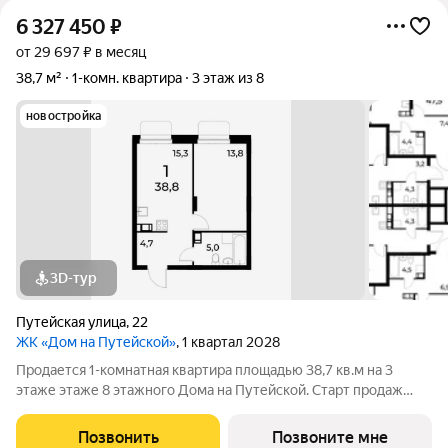
6 327 450
₽
от 29 697 ₽ в месяц
38,7 м²
1-комн. квартира
3 этаж из 8
новостройка
3D-тур
Путейская улица
,
22
ЖК «Дом на Путейской»
, 1 квартал 2028
Продается 1-комнатная квартира площадью 38,7 кв.м на 3
этаже этаже 8 этажного Дома на Путейской. Старт продаж
клубного дома в скандинавском стиле Дом на Путейской
уютный проект от ГК АГРОСПЕЦТЕХ средней этажности (8
Позвонить
Позвоните мне