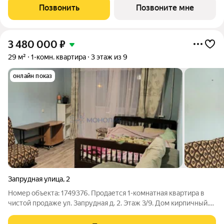
от ГК АГРОСПЕЦТЕХ средней этажности (8 этажей) в
Позвонить
Позвоните мне
Канавинском районе, рядом
3 480 000
₽
29 м²
1-комн. квартира
3 этаж из 9
онлайн показ
Запрудная улица
,
2
Номер объекта: 1749376. Продается 1-комнатная квартира в
чистой продаже ул. Запрудная д. 2. Этаж 3/9. Дом кирпичный.
Общая площадь 29 кв.м. Просторная комната площадью 18
метр. Кухня 5.5 метра. Просторная прихожая. С/узел