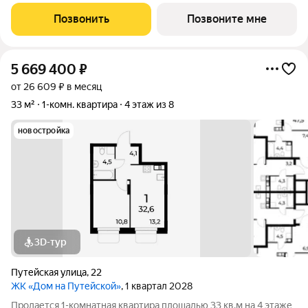
клубного дома в скандинавском стиле Дом на Путейской
уютный проект от ГК АГРОСПЕЦТЕХ средней этажности (8
Позвонить
Позвоните мне
этажей) в Канавинском районе,
5 669 400
₽
от 26 609 ₽ в месяц
33 м²
1-комн. квартира
4 этаж из 8
новостройка
3D-тур
Путейская улица
,
22
ЖК «Дом на Путейской»
, 1 квартал 2028
Продается 1-комнатная квартира площадью 33 кв.м на 4 этаже