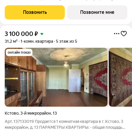
дома в скандинавском стиле Дом на Путейской уютный проект
от ГК АГРОСПЕЦТЕХ средней этажности (8 этажей) в
Позвонить
Позвоните мне
Канавинском районе,
3 100 000
₽
31,2 м²
1-комн. квартира
5 этаж из 5
онлайн показ
Кстово
,
3-й микрорайон
,
13
Арт. 137133019 Продается 1 комнатная квартира в г. Кстово, 3
микрорайон, д. 13 ПАРАМЕТРЫ КВАРТИРЫ: - общая площадь