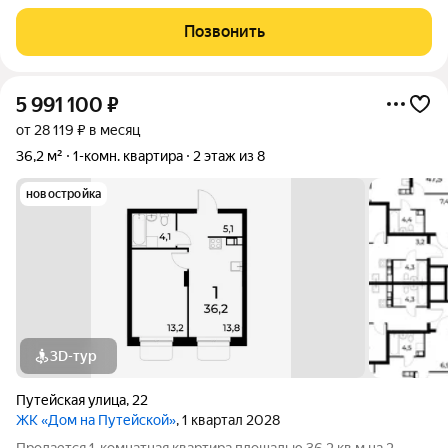
31,3 кв. м - площадь комнат : 18 кв. м - площадь кухни 6 кв. м
ОПИСАНИЕ: Продается уютная квартира в хорошем
Позвонить
кирпичном доме. Главный
5 991 100
₽
от 28 119 ₽ в месяц
36,2 м²
1-комн. квартира
2 этаж из 8
новостройка
3D-тур
Путейская улица
,
22
ЖК «Дом на Путейской»
, 1 квартал 2028