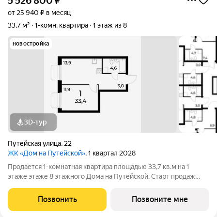
5 526 800
₽
от 25 940 ₽ в месяц
33,7 м²
1-комн. квартира
1 этаж из 8
новостройка
3D-тур
Путейская улица
,
22
ЖК «Дом на Путейской»
, 1 квартал 2028
Продается 1-комнатная квартира площадью 33,7 кв.м на 1
этаже этаже 8 этажного Дома на Путейской. Старт продаж
клубного дома в скандинавском стиле Дом на Путейской
уютный проект от ГК АГРОСПЕЦТЕХ средней этажности (8
Позвонить
Позвоните мне
этажей) в Канавинском районе,