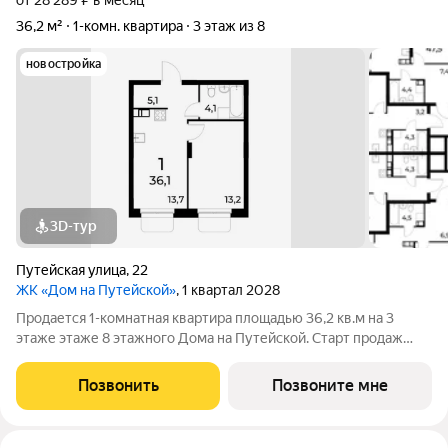
от 28 289 ₽ в месяц
36,2 м²
1-комн. квартира
3 этаж из 8
новостройка
3D-тур
Путейская улица
,
22
ЖК «Дом на Путейской»
, 1 квартал 2028
Продается 1-комнатная квартира площадью 36,2 кв.м на 3
этаже этаже 8 этажного Дома на Путейской. Старт продаж
клубного дома в скандинавском стиле Дом на Путейской
уютный проект от ГК АГРОСПЕЦТЕХ средней этажности (8
Позвонить
Позвоните мне
этажей) в Канавинском районе,