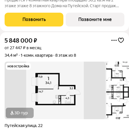
Продается 1-комнатная квартира площадью 36,2 кв.м на 2
этаже этаже 8 этажного Дома на Путейской. Старт продаж
клубного дома в скандинавском стиле Дом на Путейской
уютный проект от ГК АГРОСПЕЦТЕХ средней этажности (8
Позвонить
Позвоните мне
этажей) в Канавинском районе,
5 848 000
₽
от 27 447 ₽ в месяц
34,4 м²
1-комн. квартира
8 этаж из 8
новостройка
3D-тур
Путейская улица
,
22