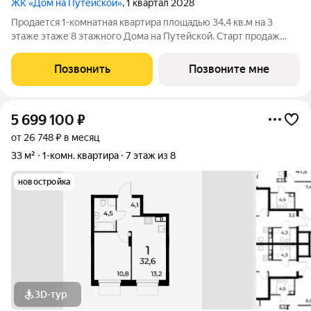
ЖК «Дом на Путейской»
, 1 квартал 2028
Продается 1-комнатная квартира площадью 34,4 кв.м на 3
этаже этаже 8 этажного Дома на Путейской. Старт продаж
клубного дома в скандинавском стиле Дом на Путейской
уютный проект от ГК АГРОСПЕЦТЕХ средней этажности (8
Позвонить
Позвоните мне
этажей) в Канавинском районе,
5 699 100
₽
от 26 748 ₽ в месяц
33 м²
1-комн. квартира
7 этаж из 8
новостройка
3D-тур