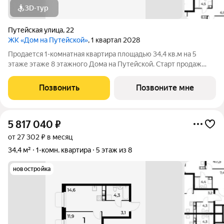
3D-тур
Путейская улица
,
22
ЖК «Дом на Путейской»
, 1 квартал 2028
Продается 1-комнатная квартира площадью 34,4 кв.м на 5
этаже этаже 8 этажного Дома на Путейской. Старт продаж
клубного дома в скандинавском стиле Дом на Путейской
уютный проект от ГК АГРОСПЕЦТЕХ средней этажности (8
Позвонить
Позвоните мне
этажей) в Канавинском районе,
5 817 040
₽
от 27 302 ₽ в месяц
34,4 м²
1-комн. квартира
5 этаж из 8
новостройка