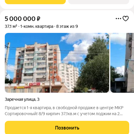
этажей) в Канавинском районе,
5 000 000
₽
37,1 м²
1-комн. квартира
8 этаж из 9
Заречная улица
,
3
Продается 1-я квартира, в свободной продаже в центре МКР
Сортировочный! 8/9 кирпич 37,1кв.м с учетом лоджии на 2
окна, общ.пл. 33,9 кв.м, гостиная 17,5кв.м, кухня 9кв.м. Квартира
светлая , установлены пластиковые стеклопакеты, заменена
Позвонить
сантехника,