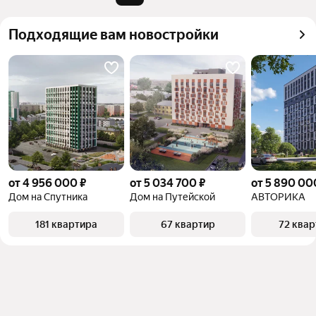
квадратного метра или площади
Подходящие вам новостройки
от 4 956 000 ₽
от 5 034 700 ₽
от 5 890 00
Дом на Спутника
Дом на Путейской
АВТОРИКА
181 квартира
67 квартир
72 ква