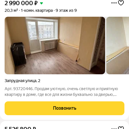
2 990 000
₽
20,3 м²
1-комн. квартира
9 этаж из 9
Запрудная улица
,
2
Арт. 93720446. Продам уютную, очень светлую и приятную
квартиру в доме, где все для жизни буквально за дверью,
идеальный вариант для тех, кто ценит пешую доступность
всего и сразу. В доме находится магазин Магнит, пункт набора
Позвонить
чистой воды, пункты