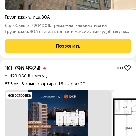
Грузинская улица
,
30А
Код объекта: 2204008. Трёхкомнатная квартира на
Грузинской, 30А светлая, тёплая и максимально удобная для
жизни: 5-й этаж кирпичного дома обеспечивает комфортный
микроклимат и спокойные вечера без уличного шума.
Позвонить
Пространство ощущается уютным и
30 796 992
₽
от 129 066 ₽ в месяц
87,3 м²
3-комн. квартира
16 этаж из 20
новостройка