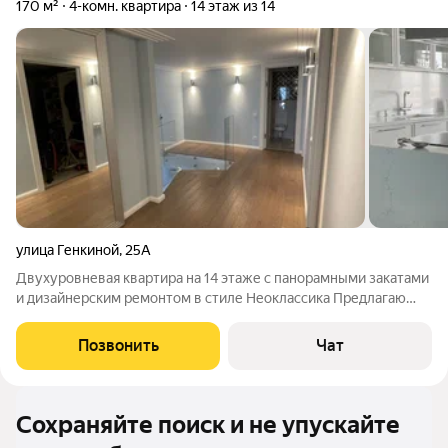
170 м²
4-комн. квартира
14 этаж из 14
улица Генкиной
,
25А
Двухуровневая квартира на 14 этаже с панорамными закатами
и дизайнерским ремонтом в стиле Неоклассика Предлагаю
вашему вниманию эксклюзивную двухуровневую квартиру на
верхнем этаже 14-этажного дома. Это пространство создано
Позвонить
Чат
для тех, кто ценит свет,
Сохраняйте поиск и не упускайте