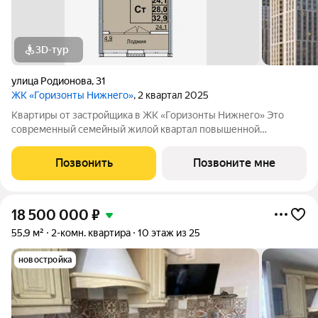
3D-тур
улица Родионова
,
31
ЖК «Горизонты Нижнего»
, 2 квартал 2025
Квартиры от застройщика в ЖК «Горизонты Нижнего» Это
современный семейный жилой квартал повышенной
комфортности, расположенный на улице Родионова в
Нижегородском районе, в престижной локации в верхней
Позвонить
Позвоните мне
части города и прекрасно подойдет современным,
18 500 000
₽
55,9 м²
2-комн. квартира
10 этаж из 25
новостройка