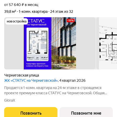
от 57 640 ₽ в месяц
39,8 м²
1-комн. квартира
24 этаж из 32
новостройка
Черниговская улица
ЖК «СТАТУС на Черниговской»
, 4 квартал 2026
Продается 1-комн. квартира на 24-м этаже в строящемся
проекте премиум-класса СТАТУС на Черниговской. Общая
площадь лота составляет 39,81 кв. м, из которых 13,36 кв. м
GloraX
отведено под жилую и 16,77 кв. м под кухонную зону. Номер
квартиры - 491.
Позвонить
Позвоните мне