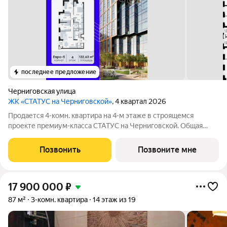
последнее предложение
Черниговская улица
ЖК «СТАТУС на Черниговской»
, 4 квартал 2026
Продается 4-комн. квартира на 4-м этаже в строящемся
проекте премиум-класса СТАТУС на Черниговской. Общая
площадь лота составляет 122,63 кв. м, из которых 55,81 кв. м
отведено под жилую и 5,42 кв. м под кухонную зону. Номер
Позвонить
Позвоните мне
квартиры - 10.
17 900 000
₽
87 м²
3-комн. квартира
14 этаж из 19