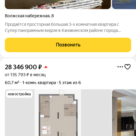
Волжская набережная
,
8
Продаётся просторная большая 3-х комнатная квартира с
Супер панорамным видом в Канавинском районе города
Нижнего Новгорода общим метражом 98 кв.метров, сюда
входят лоджия площадью 3.5 кв.м. и лоджия веранда 8 кв.м. с
Позвонить
витражными пластиковыми окнами в
28 346 900
₽
от 135 793 ₽ в месяц
60,7 м²
1-комн. квартира
5 этаж из 6
новостройка