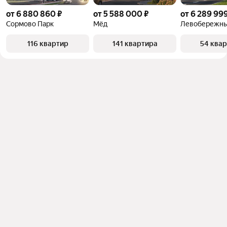
от 6 880 860 ₽
от 5 588 000 ₽
от 6 289 999
Сормово Парк
Мёд
Левобережн
116 квартир
141 квартира
54 ква