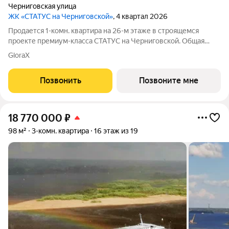
Черниговская улица
ЖК «СТАТУС на Черниговской»
, 4 квартал 2026
Продается 1-комн. квартира на 26-м этаже в строящемся
проекте премиум-класса СТАТУС на Черниговской. Общая
площадь лота составляет 39,81 кв. м, из которых 13,36 кв. м
GloraX
отведено под жилую и 16,77 кв. м под кухонную зону. Номер
квартиры - 515.
Позвонить
Позвоните мне
18 770 000
₽
98 м²
3-комн. квартира
16 этаж из 19