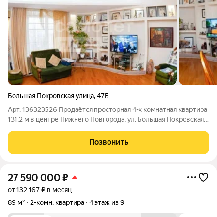
Большая Покровская улица
,
47Б
Арт. 136323526 Продаётся просторная 4-х комнатная квартира
131,2 м в центре Нижнего Новгорода, ул. Большая Покровская
д. 47б. Ключевые преимущества: Центр города:
Нижегородский район, вся инфраструктура в шаговой
Позвонить
доступности. Полная готовность:
27 590 000
₽
от 132 167 ₽ в месяц
89 м²
2-комн. квартира
4 этаж из 9