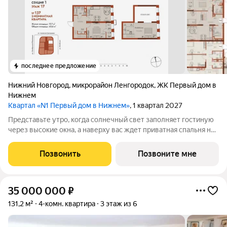
последнее предложение
Нижний Новгород
,
микрорайон Ленгородок
,
ЖК Первый дом в
Нижнем
Квартал «N1 Первый дом в Нижнем»
, 1 квартал 2027
Представьте утро, когда солнечный свет заполняет гостиную
через высокие окна, а наверху вас ждет приватная спальня на
антресоли. Эта квартира создана для тех, кто хочет жить в
пространстве с характером, а не в типовой планировке. 2-
Позвонить
Позвоните мне
комнатная квартира
35 000 000
₽
131,2 м²
4-комн. квартира
3 этаж из 6