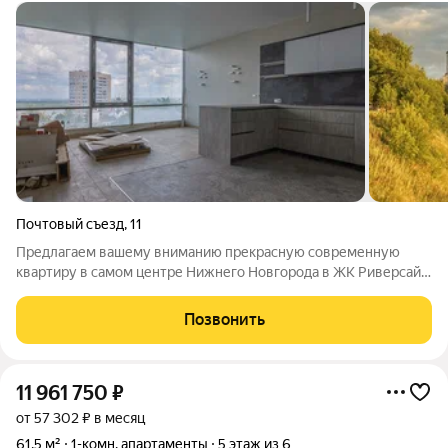
Почтовый съезд
,
11
Предлагаем вашему вниманию прекрасную современную
квартиру в самом центре Нижнего Новгорода в ЖК Риверсайд.
Квартира расположена на шестом этаже десятиэтажного
кирпичного дома 2013 года постройки. В квартире площадью
Позвонить
173 кв.м. 4 спальни общей
11 961 750
₽
от 57 302 ₽ в месяц
61,5 м²
1-комн. апартаменты
5 этаж из 6