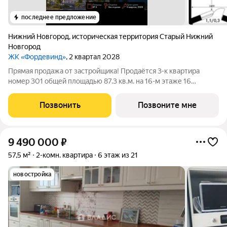
последнее предложение
Нижний Новгород
,
историческая территория Старый Нижний
Новгород
ЖК «Фордевинд»
, 2 квартал 2028
Прямая продажа от застройщика! Продаётся 3-к квартира
номер 301 общей площадью 87.3 кв.м. на 16-м этаже 16
этажного здания. Без отделки. - Линейная планировка -
максимальная функциональность и удобство. - Панорамное
Позвонить
Позвоните мне
окно - создайте атмосферу
9 490 000
₽
57,5 м²
2-комн. квартира
6 этаж из 21
новостройка