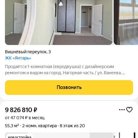
Вишнёвый переулок
,
3
ЖК «Янтарь»
Продаётся 1-комнатная (евродвушка) с дизайнерским
ремонтом и видом на город. Нагорная часть / ул. Ванеева.
Локация - тишина у центра: Востребованная Нагорная часть
(граница ул. Ванеева, Панина, Высоковский пр.). До Кремля 12
Позвонить
минут на авто, при этом
9 826 810
₽
от 47 074 ₽ в месяц
55,3 м²
2-комн. квартира
8 этаж из 20
новостройка