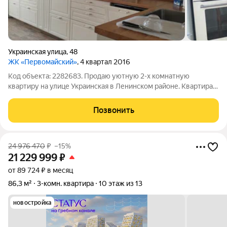
Украинская улица
,
48
ЖК «Первомайский»
, 4 квартал 2016
Код объекта: 2282683. Продаю уютную 2-х комнатную
квартиру на улице Украинская в Ленинском районе. Квартира
общей площадью 57,5 кв.метров с лоджией; большая гостиная
21,3 кв.метров. квадратная кухня 8,7 кв.метров со встроенным
Позвонить
кухонным гарнитуром
24 976 470
₽
–15%
21 229 999
₽
от 89 724 ₽ в месяц
86,3 м²
3-комн. квартира
10 этаж из 13
новостройка