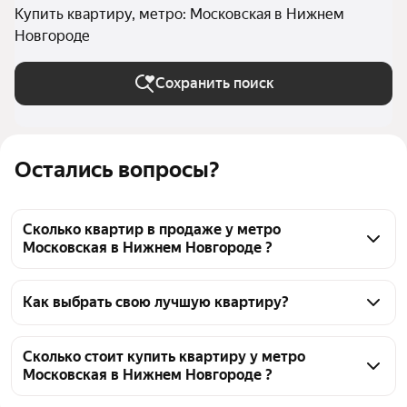
Купить квартиру, метро: Московская в Нижнем
Новгороде
Сохранить поиск
Остались вопросы?
Сколько квартир в продаже у метро
Московская в Нижнем Новгороде ?
На Яндекс Недвижимости в продаже у метро 
Московская в Нижнем Новгороде 704 квартиры, из 
Как выбрать свою лучшую квартиру?
них 7 объявлений от собственников, 132 
Чтобы купить квартиру с панорамными окнами у 
объявления от агентств, 565 объявлений от 
метро Московская, воспользуйтесь тепловой 
Сколько стоит купить квартиру у метро
застройщиков
Московская в Нижнем Новгороде ?
картой для оценки инфраструктуры и 
транспортной доступности в выбранном районе у 