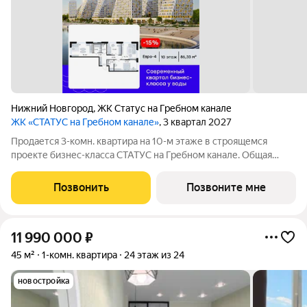
Нижний Новгород
,
ЖК Статус на Гребном канале
ЖК «СТАТУС на Гребном канале»
, 3 квартал 2027
Продается 3-комн. квартира на 10-м этаже в строящемся
проекте бизнес-класса СТАТУС на Гребном канале. Общая
площадь лота составляет 86,33 кв. м, из которых 45,27 кв. м
отведено под жилую и 18,60 кв. м под кухонную зону. Номер
Позвонить
Позвоните мне
квартиры - 452.
11 990 000
₽
45 м²
1-комн. квартира
24 этаж из 24
новостройка