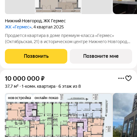
Нижний Новгород
,
ЖК Гермес
ЖК «Гермес»
, 4 квартал 2025
Продается квартира в доме премиум-класса «Гермес»
(Октябрьская, 21) в историческом центре Нижнего Новгорода.
Площадь: 60.70 м, без отделки. Этаж: 5-й. Возможна
перепланировка под проект. Варианты: кухня-гостиная-
Позвонить
Позвоните мне
столовые, изолированные спальные
10 000 000
₽
37,7 м²
1-комн. квартира
6 этаж из 8
новостройка
онлайн показ