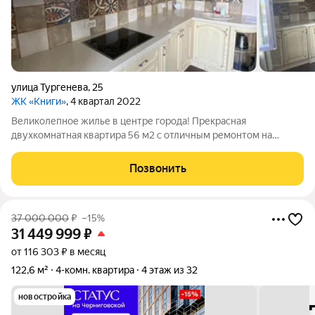
улица Тургенева
,
25
ЖК «Книги»
, 4 квартал 2022
Великолепное жилье в центре города! Прекрасная
двухкомнатная квартира 56 м2 с отличным ремонтом на
ул.Тургенева в ЖК "Книги". Этот ЖК воплощение уюта,
удобства и тишины. Продуманная планировка. Большая
Позвонить
просторная кухня-гостиная 16 кв.метров и две
37 000 000
₽
–15%
31 449 999
₽
от 116 303 ₽ в месяц
122,6 м²
4-комн. квартира
4 этаж из 32
новостройка