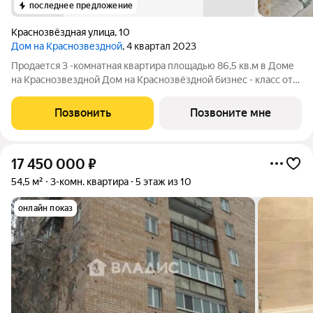
последнее предложение
Краснозвёздная улица
,
10
Дом на Краснозвездной
, 4 квартал 2023
Продается 3 -комнатная квартира площадью 86,5 кв.м в Доме
на Краснозвездной Дом на Краснозвёздной бизнес - класс от
группы компаний ГК АГРОСПЕЦТЕХ. В доме 70 квартир.
Огороженная территория двора с круглосуточным
Позвонить
Позвоните мне
видеонаблюдением. Подземный теплый
17 450 000
₽
54,5 м²
3-комн. квартира
5 этаж из 10
онлайн показ