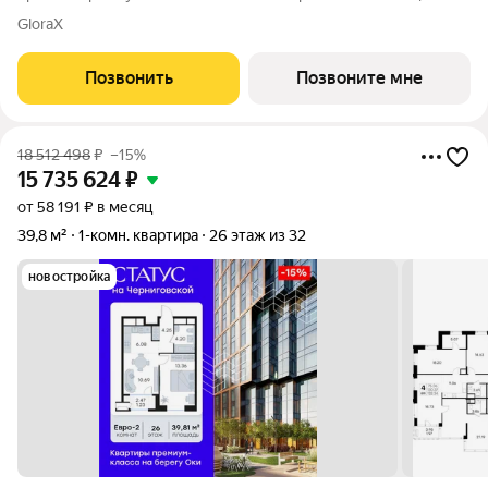
площадь лота составляет 55,29 кв. м, из которых 22,77 кв. м
GloraX
отведено под жилую и 18,80 кв. м под кухонную зону. Номер
квартиры - 533.
Позвонить
Позвоните мне
18 512 498
₽
–15%
15 735 624
₽
от 58 191 ₽ в месяц
39,8 м²
1-комн. квартира
26 этаж из 32
новостройка