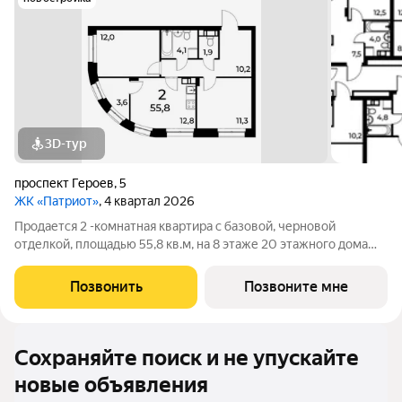
3D-тур
проспект Героев
,
5
ЖК «Патриот»
, 4 квартал 2026
Продается 2 -комнатная квартира с базовой, черновой
отделкой, площадью 55,8 кв.м, на 8 этаже 20 этажного дома
ЖК Патриот от застройщика ГК АГРОСПЕЦТЕХ Дом сдан! ЖК
Патриот расположен в центре Московского района, на
Позвонить
Позвоните мне
пересечении проспекта Героев и
Сохраняйте поиск и не упускайте
новые объявления