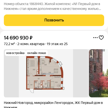
Номер объекта: 1868440. Жилой комплекс «N1 Первый дом в
Нижнем» стал ярким дополнением к качественному жилью
города бизнес-класса, который расположен в Канавинском
районе в границах улиц Октябрьской Революции, Григорьева,
Позвонить
Вольская, Витебская.
14 690 930
₽
72,2 м²
2-комн. квартира
19 этаж из 25
новостройка
онлайн показ
Нижний Новгород
,
микрорайон Ленгородок
,
ЖК Первый дом в
Нижнем