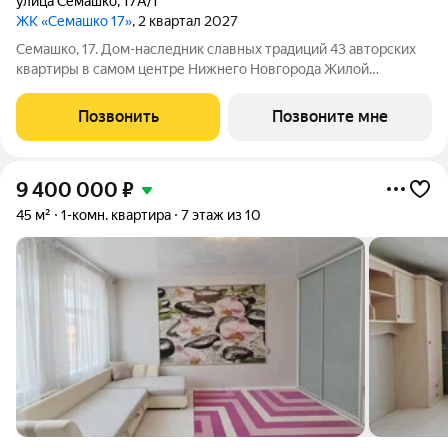
улица Семашко
,
17А/1
ЖК «Семашко 17»
, 2 квартал 2027
Семашко, 17. Дом-наследник славных традиций 43 авторских
квартиры в самом центре Нижнего Новгорода Жилой
комплекс расположился на улице Семашко одной из знаковых
для Нижнего Новгорода, чья история уходит корнями в XVIII
Позвонить
Позвоните мне
век, когда её формирование
9 400 000
₽
45 м²
1-комн. квартира
7 этаж из 10