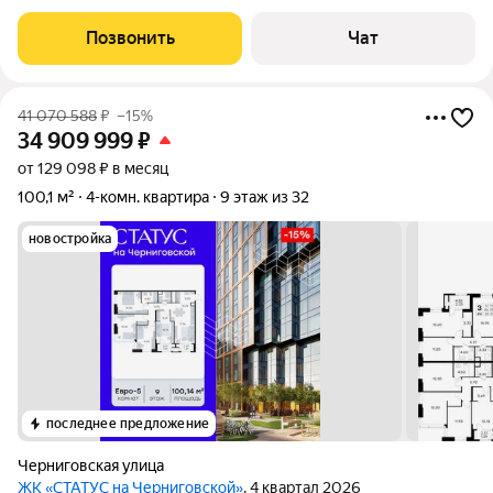
Жилая площадь составляет 27.8 кв. м, а кухня 6.3 кв. м.
Квартира расположена на первом этаже пятиэтажного дома.
Позвонить
Чат
Окна выходят во двор,
41 070 588
₽
–15%
34 909 999
₽
от 129 098 ₽ в месяц
100,1 м²
4-комн. квартира
9 этаж из 32
новостройка
последнее предложение
Черниговская улица
ЖК «СТАТУС на Черниговской»
, 4 квартал 2026