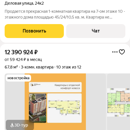
Деловая улица
,
24к2
Продается прекрасная 1-комнатная квартира на 7-ом этаже 10 -
этажного дома площадью 45/24/10,5 кв. м. Квартира не
угловая, очень теплая и уютная. Из кухни выход на
застекленную лоджию. В квартире произведен качественный
Позвонить
Чат
ремонт: натяжные потолки,
12 390 924
₽
от 59 424 ₽ в месяц
67,8 м²
3-комн. квартира
10 этаж из 12
новостройка
3D-тур