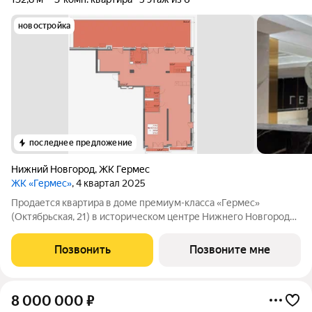
новостройка
последнее предложение
Нижний Новгород
,
ЖК Гермес
ЖК «Гермес»
, 4 квартал 2025
Продается квартира в доме премиум-класса «Гермес»
(Октябрьская, 21) в историческом центре Нижнего Новгорода.
Площадь: 132.80 м, без отделки. Этаж: 5-й. Возможна
перепланировка под проект. Варианты: кухня-гостиная-
Позвонить
Позвоните мне
столовые, изолированные спальные
8 000 000
₽