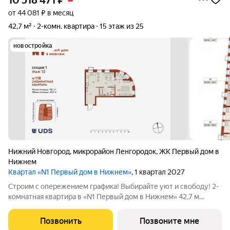
10 518 471
₽
от 44 081 ₽ в месяц
42,7 м²
2-комн. квартира
15 этаж из 25
новостройка
Нижний Новгород
,
микрорайон Ленгородок
,
ЖК Первый дом в
Нижнем
Квартал «N1 Первый дом в Нижнем»
, 1 квартал 2027
Строим с опережением графика! Выбирайте уют и свободу! 2-
комнатная квартира в «N1 Первый дом в Нижнем» 42,7 м
(жилая 18,1 м) продуманная планировка с кухней-гостиной,
спальней и кабинетом. Парк им. 1 Мая и два сквера дышите
Позвонить
Позвоните мне
полной грудью,