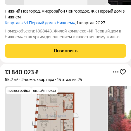
Нижний Новгород
,
микрорайон Ленгородок
,
ЖК Первый дом в
Нижнем
Квартал «N1 Первый дом в Нижнем»
, 1 квартал 2027
Номер объекта: 1868443. Жилой комплекс «N1 Первый дом в
Нижнем» стал ярким дополнением к качественному жилью
города бизнес-класса, который расположен в Канавинском
районе в границах улиц Октябрьской Революции, Григорьева,
Позвонить
Вольская, Витебская.
13 840 023
₽
65,2 м²
2-комн. квартира
15 этаж из 25
новостройка
онлайн показ