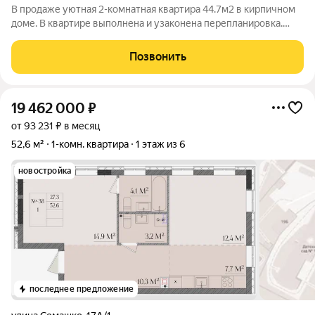
В продаже уютная 2-комнатная квартира 44.7м2 в кирпичном
доме. В квартире выполнена и узаконена перепланировка.
Уютная спальня 9,0 м2 с выделенной гардеробной и выходом
на застекленную лоджию. Просторная кухня гостиная 23.8 м2
Позвонить
на два окна, при
19 462 000
₽
от 93 231 ₽ в месяц
52,6 м²
1-комн. квартира
1 этаж из 6
новостройка
последнее предложение