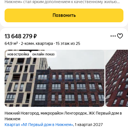
Нижнем» стал ярким дополнением к качественному жилью
города бизнес-класса, который расположен в Канавинском
районе в границах улиц Октябрьской Революции, Григорьева,
Позвонить
Вольская, Витебская.
13 648 279
₽
64,9 м²
2-комн. квартира
15 этаж из 25
новостройка
онлайн показ
Нижний Новгород
,
микрорайон Ленгородок
,
ЖК Первый дом в
Нижнем
Квартал «N1 Первый дом в Нижнем»
, 1 квартал 2027