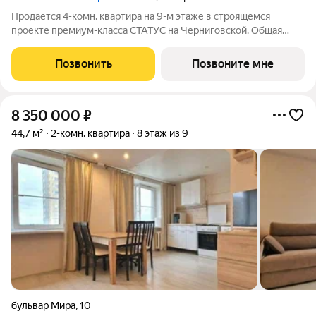
Продается 4-комн. квартира на 9-м этаже в строящемся
проекте премиум-класса СТАТУС на Черниговской. Общая
площадь лота составляет 100,14 кв. м, из которых 52,66 кв. м
отведено под жилую и 22,14 кв. м под кухонную зону. Номер
Позвонить
Позвоните мне
квартиры - 315.
8 350 000
₽
44,7 м²
2-комн. квартира
8 этаж из 9
бульвар Мира
,
10