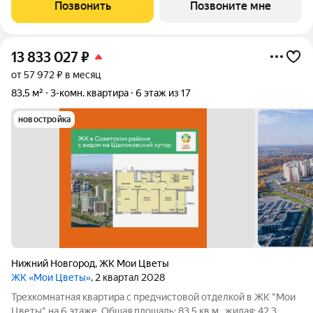
из 6 жилых домов разной этажности. Ценители живописных
Позвонить
Позвоните мне
видов по
13 833 027
₽
от 57 972 ₽ в месяц
83,5 м²
3-комн. квартира
6 этаж из 17
новостройка
Нижний Новгород
,
ЖК Мои Цветы
ЖК «Мои Цветы»
, 2 квартал 2028
Трехкомнатная квартира с предчистовой отделкой в ЖК "Мои
Цветы" на 6 этаже. Общая площадь: 83.5 кв.м., жилая: 42.3