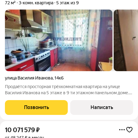
72 м²
3-комн. квартира
5 этаж из 9
улица Василия Иванова
,
14к6
Продаётся просторная трёхкомнатная квартира на улице
Василия Иванова на 5 этаже в 9 ти этажном панельном доме.
Общая площадь составляет 72 м. Все комнаты изолированные,
удобная квадратная кухня 9,2 м, застеклённая лоджия 5 м.
Позвонить
Написать
Также в квартире есть
10 071 579
₽
от 48 247 ₽ в месяц