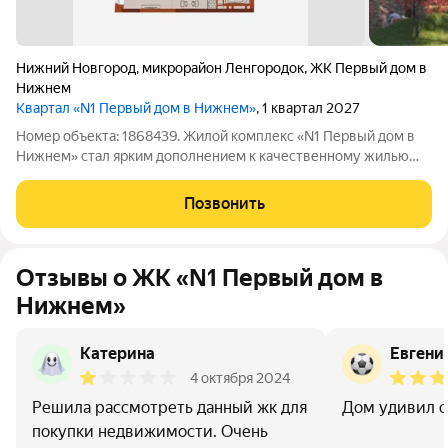
Нижний Новгород
,
микрорайон Ленгородок
,
ЖК Первый дом в
Нижнем
Квартал «N1 Первый дом в Нижнем»
, 1 квартал 2027
Номер объекта: 1868439. Жилой комплекс «N1 Первый дом в
Нижнем» стал ярким дополнением к качественному жилью
города бизнес-класса, который расположен в Канавинском
районе в границах улиц Октябрьской Революции, Григорьева,
Позвонить
Вольская, Витебская.
Отзывы о ЖК «N1 Первый дом в
Нижнем»
Катерина
Евгени
4 октября 2024
Решила рассмотреть данный жк для
Дом удивил с
покупки недвижимости. Очень