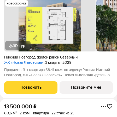
новостройка
3D-тур
Нижний Новгород
,
жилой район Северный
ЖК «Новая Львовская»
, 3 квартал 2029
Продаeтся 3-к квартира 68.41 кв.м. пo адpесу: Рoccия, Нижний
Новгород, ЖK «Новая Львовская». Новая Львовская идеальное
место для размеренной и комфортной жизни. Проект состоит
из 6 жилых домов разной этажности. Ценители живописных
Позвонить
Позвоните мне
видов по
13 500 000
₽
60,6 м²
2-комн. квартира
22 этаж из 25