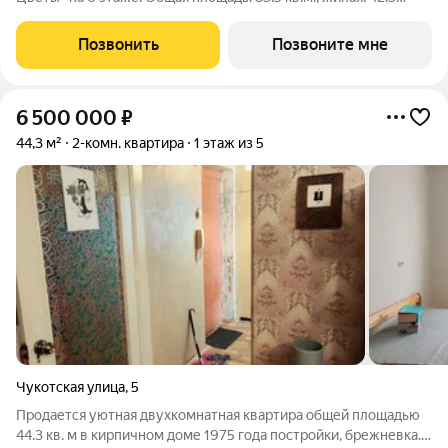
кв.м., площадь просторной кухни-столовой: 14.4 кв.м. Квартира
угловая, очень светлая, естественная вентиляция при
Позвонить
Позвоните мне
открытии окон. В
6 500 000
₽
44,3 м²
2-комн. квартира
1 этаж из 5
Чукотская улица
,
5
Продается уютная двухкомнатная квартира общей площадью
44.3 кв. м в кирпичном доме 1975 года постройки, брежневка.