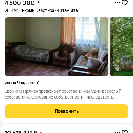
4 500 000
₽
28,8 м²
1-комн. квартира
4 этаж из 5
улица Чаадаева
,
6
Звоните! Прямая продажа от собственника! Один взрослый
собственник. Основание собственности - наследство. В
собственности более 20 лет. Квартира свободна юридически и
физически. Никто не зарегистрирован и не проживает.
Позвонить
Квартира светлая, теплая и