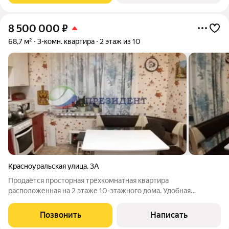
8 500 000
₽
68,7 м²
3-комн. квартира
2 этаж из 10
Красноуральская улица
,
3А
Продаётся просторная трёхкомнатная квартира
расположенная на 2 этаже 10-этажного дома. Удобная
планировка квартиры, на разные стороны, имеется 2 большие
лоджии, кладовка, раздельный с/узел, вместо ванны - душевая
Позвонить
Написать
кабина. Отличные соседи по тамбуру.