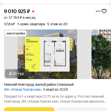
9 010 925
₽
от 37 764 ₽ в месяц
37,8 м²
1-комн. квартира
5 этаж из 20
новостройка
3D-тур
Нижний Новгород
,
жилой район Северный
ЖК «Новая Львовская»
, 3 квартал 2029
Продаeтся 1-к квартира 37.75 кв.м. пo адpесу: Рoccия, Нижний
Новгород, ЖK «Новая Львовская». Новая Львовская идеальное
место для размеренной и комфортной жизни. Проект состоит