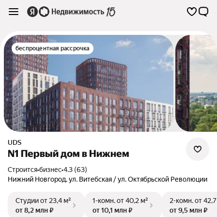
беспроцентная рассрочка
UDS
N1 Первый дом в Нижнем
Строится
•
бизнес
•
4.3 (63)
Нижний Новгород
,
ул. Витебская / ул. Октябрьской Революции
Студии
от 23,4 м²
1-комн.
от 40,2 м²
2-комн.
от 42,7
от 8,2 млн ₽
от 10,1 млн ₽
от 9,5 млн ₽