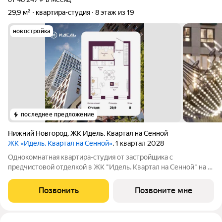
29,9 м²
квартира-студия
8 этаж из 19
новостройка
последнее предложение
Нижний Новгород
,
ЖК Идель. Квартал на Сенной
ЖК «Идель. Квартал на Сенной»
, 1 квартал 2028
Однокомнатная квартира-студия от застройщика с
предчистовой отделкой в ЖК "Идель. Квартал на Сенной" на 8
этаже. Общая площадь: 29.9 кв.м., площадь гостиной 20.4 кв.м.,
из которых 4 кв.м. выделено под кухонную зону. Все окна
Позвонить
Позвоните мне
выходят на одну сторону.