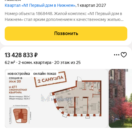
Квартал «N1 Первый дом в Нижнем»
, 1 квартал 2027
Номер объекта: 1868448. Жилой комплекс «N1 Первый дом в
Нижнем» стал ярким дополнением к качественному жилью
города бизнес-класса, который расположен в Канавинском
районе в границах улиц Октябрьской Революции, Григорьева,
Позвонить
Вольская, Витебская.
13 428 833
₽
62 м²
2-комн. квартира
20 этаж из 25
новостройка
онлайн показ