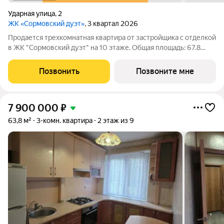
Ударная улица
,
2
ЖК «Сормовский дуэт»
, 3 квартал 2026
Продается трехкомнатная квартира от застройщика с отделкой
в ЖК "Сормовский дуэт" на 10 этаже. Общая площадь: 67.8
кв.м., жилая: 33.7 кв.м., площадь просторной кухни-столовой:
18.5 кв.м. Квартира угловая, идеально подойдет любителям
Позвонить
Позвоните мне
тишины и
7 900 000
₽
63,8 м²
3-комн. квартира
2 этаж из 9