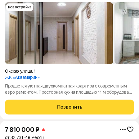
новостройка
Окская улица
,
1
ЖК «Аквамарин»
Продается уютная двухкомнатная квартира с современным
евро ремонтом. Просторная кухня площадью 11 м оборудована
всей необходимой техникой, включая холодильник. Комнаты
изолированные, что обеспечивает комфорт и приватность. В
Позвонить
квартире раздельный
7 810 000
₽
от 32 731 ₽ в месяц