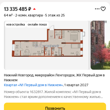
13 335 485
₽
64 м²
2-комн. квартира
5 этаж из 25
новостройка
онлайн показ
Нижний Новгород
,
микрорайон Ленгородок
,
ЖК Первый дом в
Нижнем
Квартал «N1 Первый дом в Нижнем»
, 1 квартал 2027
Номер объекта: 1632817. Жилой комплекс «N1 Первый дом в
Нижнем» стал ярким дополнением к качественному жилью
города бизнес-класса, который расположен в Канавинском
районе в границах улиц Октябрьской Революции, Григорьева,
Позвонить