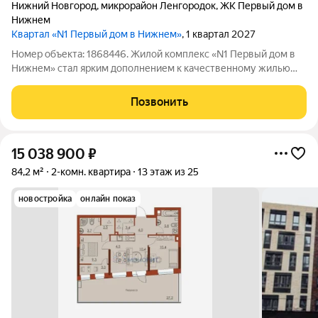
Нижний Новгород
,
микрорайон Ленгородок
,
ЖК Первый дом в
Нижнем
Квартал «N1 Первый дом в Нижнем»
, 1 квартал 2027
Номер объекта: 1868446. Жилой комплекс «N1 Первый дом в
Нижнем» стал ярким дополнением к качественному жилью
города бизнес-класса, который расположен в Канавинском
районе в границах улиц Октябрьской Революции, Григорьева,
Позвонить
Вольская, Витебская.
15 038 900
₽
84,2 м²
2-комн. квартира
13 этаж из 25
новостройка
онлайн показ