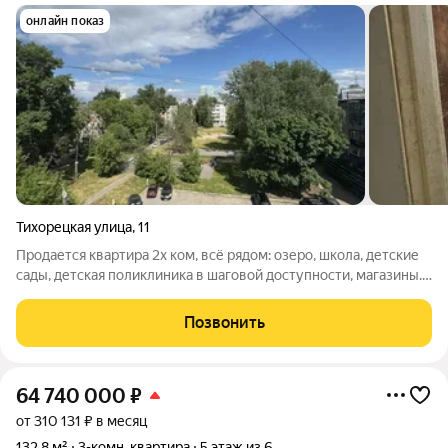
онлайн показ
Тихорецкая улица
,
11
Продается квартира 2х ком, всё рядом: озеро, школа, детские
сады, детская поликлиника в шаговой доступности, магазины.
Про квартиру: Кирпичный дом тепло зимой и прохладно
летом, отличная шумоизоляция. Две комнаты идеально для
Позвонить
семьи с детьми или
64 740 000
₽
от 310 131 ₽ в месяц
132,8 м²
3-комн. квартира
5 этаж из 6