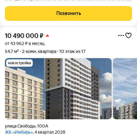
её историческое наследие и современные стандарты
комфорта. Всё необходимое находится в шаговой
Позвонить
доступности: транспортные маршруты,
10 490 000
₽
от 43 962 ₽ в месяц
54,7 м²
2-комн. квартира
10 этаж из 17
новостройка
улица Свободы
,
100А
ЖК «Имбирь»
, 4 квартал 2028