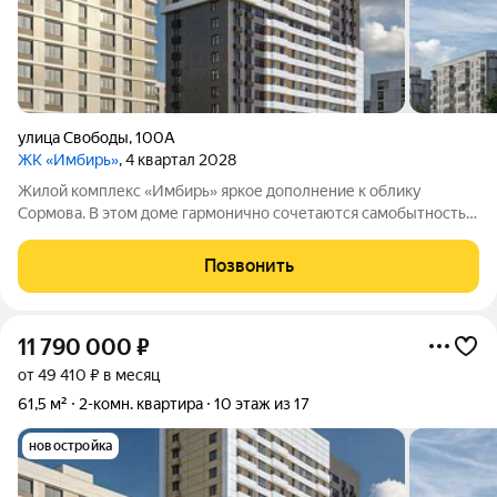
улица Свободы
,
100А
ЖК «Имбирь»
, 4 квартал 2028
Жилой комплекс «Имбирь» яркое дополнение к облику
Сормова. В этом доме гармонично сочетаются самобытность
района, его историческое наследие и современные стандарты
комфорта. Всё необходимое находится в шаговой
Позвонить
доступности: транспортная развязка,
11 790 000
₽
от 49 410 ₽ в месяц
61,5 м²
2-комн. квартира
10 этаж из 17
новостройка