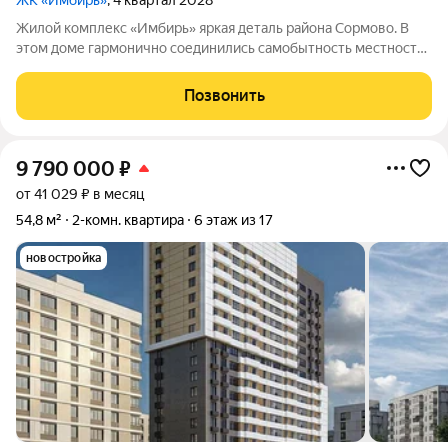
ЖК «Имбирь»
, 4 квартал 2028
Жилой комплекс «Имбирь» яркая деталь района Сормово. В
этом доме гармонично соединились самобытность местности,
её историческое наследие и современные стандарты
комфорта. Всё необходимое находится в шаговой
Позвонить
доступности: транспортная сеть, торговые
9 790 000
₽
от 41 029 ₽ в месяц
54,8 м²
2-комн. квартира
6 этаж из 17
новостройка