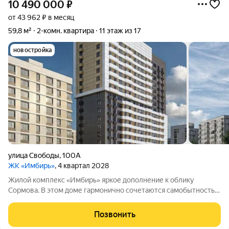
10 490 000
₽
от 43 962 ₽ в месяц
59,8 м²
2-комн. квартира
11 этаж из 17
новостройка
улица Свободы
,
100А
ЖК «Имбирь»
, 4 квартал 2028
Жилой комплекс «Имбирь» яркое дополнение к облику
Сормова. В этом доме гармонично сочетаются самобытность
района, его историческое наследие и современные стандарты
комфорта. Всё необходимое находится в шаговой
Позвонить
доступности: транспортные маршруты,