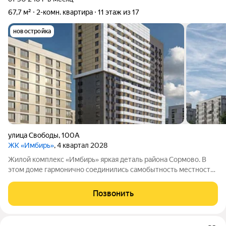
67,7 м²
2-комн. квартира
11 этаж из 17
новостройка
улица Свободы
,
100А
ЖК «Имбирь»
, 4 квартал 2028
Жилой комплекс «Имбирь» яркая деталь района Сормово. В
этом доме гармонично соединились самобытность местности,
её прошлое и современные стандарты комфорта. Всё
необходимое находится поблизости: транспортные маршруты,
Позвонить
магазины, образовательные