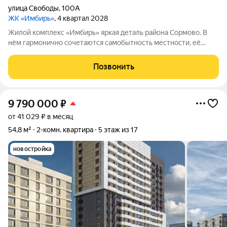
улица Свободы
,
100А
ЖК «Имбирь»
, 4 квартал 2028
Жилой комплекс «Имбирь» яркая деталь района Сормово. В
нём гармонично сочетаются самобытность местности, её
история и современные стандарты комфорта. Всё
необходимое находится в шаговой доступности: транспортная
Позвонить
развязка, магазины, образовательные
9 790 000
₽
от 41 029 ₽ в месяц
54,8 м²
2-комн. квартира
5 этаж из 17
новостройка