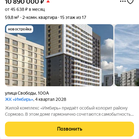
10 890 000
₽
от 45 638 ₽ в месяц
59,8 м²
2-комн. квартира
15 этаж из 17
новостройка
улица Свободы
,
100А
ЖК «Имбирь»
, 4 квартал 2028
Жилой комплекс «Имбирь» придаёт особый колорит району
Сормово. В этом доме гармонично сочетаются самобытность
местности, её историческое наследие и современные
стандарты комфорта. Всё необходимое находится в шаговой
Позвонить
доступности: транспортная