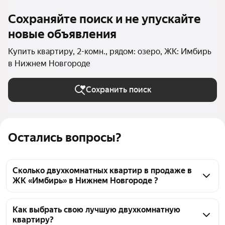
Сохраняйте поиск и не упускайте
новые объявления
Купить квартиру, 2-комн., рядом: озеро, ЖК: Имбирь
в Нижнем Новгороде
Сохранить поиск
Остались вопросы?
Сколько двухкомнатных квартир в продаже в
ЖК «Имбирь» в Нижнем Новгороде ?
На Яндекс Недвижимости в продаже в ЖК 
«Имбирь» в Нижнем Новгороде 56 двухкомнатных 
Как выбрать свою лучшую двухкомнатную
квартиру?
квартир 56 объявлений от застройщиков