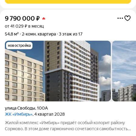
транспорт, магазины, образовательные учреждения
9 790 000
₽
от 41 029 ₽ в месяц
54,8 м²
2-комн. квартира
3 этаж из 17
новостройка
улица Свободы
,
100А
ЖК «Имбирь»
, 4 квартал 2028
Жилой комплекс «Имбирь» придаёт особый колорит району
Сормово. В этом доме гармонично сочетаются самобытность
местности, её историческое наследие и современные