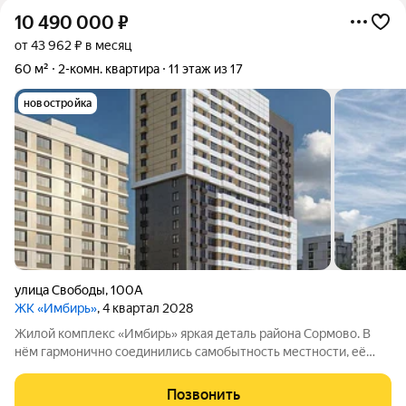
10 490 000
₽
от 43 962 ₽ в месяц
60 м²
2-комн. квартира
11 этаж из 17
новостройка
улица Свободы
,
100А
ЖК «Имбирь»
, 4 квартал 2028
Жилой комплекс «Имбирь» яркая деталь района Сормово. В
нём гармонично соединились самобытность местности, её
прошлое и современные стандарты комфорта. Всё
необходимое находится поблизости: общественный
Позвонить