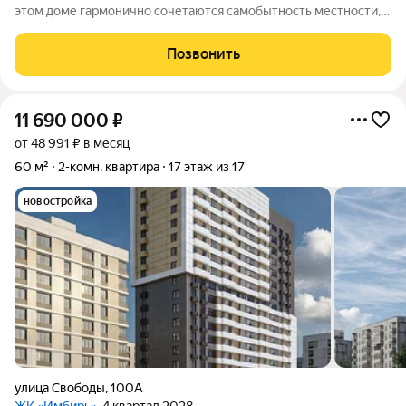
этом доме гармонично сочетаются самобытность местности,
её историческое наследие и современные стандарты
комфорта. Всё необходимое находится в шаговой
Позвонить
доступности: транспортные маршруты,
11 690 000
₽
от 48 991 ₽ в месяц
60 м²
2-комн. квартира
17 этаж из 17
новостройка
улица Свободы
,
100А