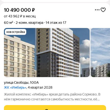
10 490 000
₽
от 43 962 ₽ в месяц
60 м²
2-комн. квартира
14 этаж из 17
новостройка
улица Свободы
,
100А
ЖК «Имбирь»
, 4 квартал 2028
Жилой комплекс «Имбирь» яркая деталь района Сормово. В
нём гармонично сочетаются самобытность местности, её
историческое наследие и современные стандарты комфорта.
Всё необходимое находится в шаговой доступности: