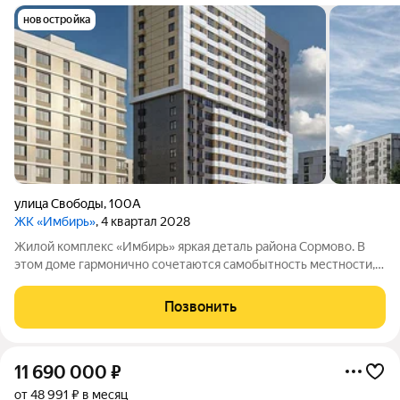
новостройка
улица Свободы
,
100А
ЖК «Имбирь»
, 4 квартал 2028
Жилой комплекс «Имбирь» яркая деталь района Сормово. В
этом доме гармонично сочетаются самобытность местности,
её историческое наследие и современные стандарты
комфорта. Всё необходимое находится в шаговой
Позвонить
доступности: транспортная развязка,
11 690 000
₽
от 48 991 ₽ в месяц