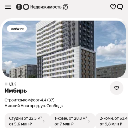
трейд-ин
ННДК
Имбирь
Строится
•
комфорт
•
4.4 (37)
Нижний Новгород
,
ул. Свободы
Студии
от 22,3 м²
1-комн.
от 28,8 м²
2-комн.
от 53,4
от 5,6 млн ₽
от 7 млн ₽
от 9,8 млн ₽