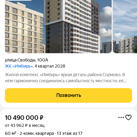
улица Свободы
,
100А
ЖК «Имбирь»
, 4 квартал 2028
Жилой комплекс «Имбирь» яркая деталь района Сормово. В
нём гармонично соединились самобытность местности, её
прошлое и современные стандарты комфорта. Всё
необходимое находится поблизости: транспортная
Позвонить
доступность, торговые точки, образовательные
10 490 000
₽
от 43 962 ₽ в месяц
60 м²
2-комн. квартира
13 этаж из 17