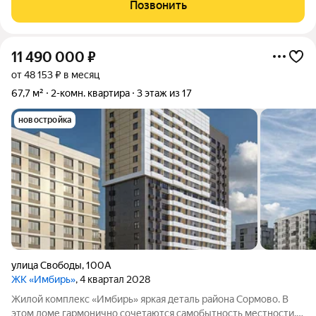
необходимое находится поблизости: транспортные маршруты,
Позвонить
торговые точки, образовательные
11 490 000
₽
от 48 153 ₽ в месяц
67,7 м²
2-комн. квартира
3 этаж из 17
новостройка
улица Свободы
,
100А
ЖК «Имбирь»
, 4 квартал 2028
Жилой комплекс «Имбирь» яркая деталь района Сормово. В
этом доме гармонично сочетаются самобытность местности,