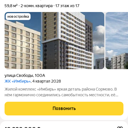
59,8 м²
2-комн. квартира
17 этаж из 17
новостройка
улица Свободы
,
100А
ЖК «Имбирь»
, 4 квартал 2028
Жилой комплекс «Имбирь» яркая деталь района Сормово. В
нём гармонично соединились самобытность местности, её
прошлое и современные стандарты комфорта. Всё
необходимое находится поблизости: транспортная
Позвонить
доступность, торговые точки, образовательные