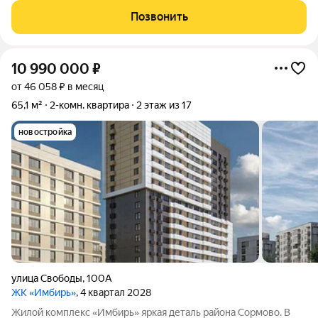
стандарты комфорта. Всё необходимое находится в шаговой
Позвонить
доступности: транспортные
10 990 000
₽
от 46 058 ₽ в месяц
65,1 м²
2-комн. квартира
2 этаж из 17
новостройка
улица Свободы
,
100А
ЖК «Имбирь»
, 4 квартал 2028
Жилой комплекс «Имбирь» яркая деталь района Сормово. В