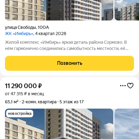
улица Свободы
,
100А
ЖК «Имбирь»
, 4 квартал 2028
Жилой комплекс «Имбирь» яркая деталь района Сормово. В
нём гармонично соединились самобытность местности, её
прошлое и современные стандарты комфорта. Всё
необходимое находится поблизости: транспортная
Позвонить
доступность, торговые точки, образовательные
11 290 000
₽
от 47 315 ₽ в месяц
65,1 м²
2-комн. квартира
5 этаж из 17
новостройка