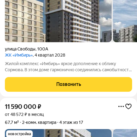
улица Свободы
,
100А
ЖК «Имбирь»
, 4 квартал 2028
Жилой комплекс «Имбирь» яркое дополнение к облику
Сормова. В этом доме гармонично соединились самобытность
района, его прошлое и современные стандарты комфорта. Всё
необходимое находится в шаговой доступности: транспортная
Позвонить
развязка, торговые точки,
11 590 000
₽
от 48 572 ₽ в месяц
67,7 м²
2-комн. квартира
4 этаж из 17
новостройка