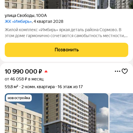
улица Свободы
,
100А
ЖК «Имбирь»
, 4 квартал 2028
Жилой комплекс «Имбирь» яркая деталь района Сормово. В
этом доме гармонично сочетаются самобытность местности,
её историческое наследие и современные стандарты
комфорта. Всё необходимое находится в шаговой
Позвонить
доступности: общественный транспорт,
10 990 000
₽
от 46 058 ₽ в месяц
59,8 м²
2-комн. квартира
16 этаж из 17
новостройка