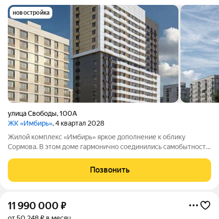
новостройка
улица Свободы
,
100А
ЖК «Имбирь»
, 4 квартал 2028
Жилой комплекс «Имбирь» яркое дополнение к облику
Сормова. В этом доме гармонично соединились самобытность
района, его прошлое и современные стандарты комфорта. Всё
необходимое находится в шаговой доступности:
Позвонить
общественный транспорт, магазины,
11 990 000
₽
от 50 248 ₽ в месяц