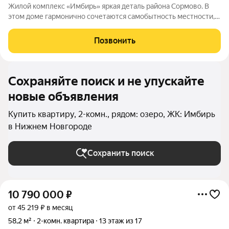
Жилой комплекс «Имбирь» яркая деталь района Сормово. В
этом доме гармонично сочетаются самобытность местности,
её историческое наследие и современные стандарты
комфорта. Всё необходимое находится в шаговой
Позвонить
доступности: транспортные маршруты,
Сохраняйте поиск и не упускайте
новые объявления
Купить квартиру, 2-комн., рядом: озеро, ЖК: Имбирь
в Нижнем Новгороде
Сохранить поиск
10 790 000
₽
от 45 219 ₽ в месяц
58,2 м²
2-комн. квартира
13 этаж из 17