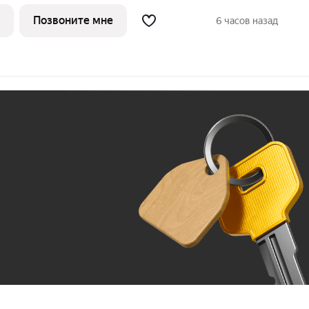
класса на улице Родионова, дважды
ой премией «Искусство строить».
Позвоните мне
6 часов назад
енная
Ж
До 100 тыс. ₽