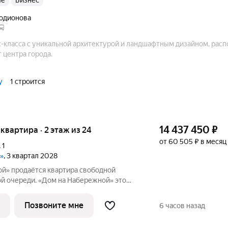
ые
бизнес
Родионова
-класса с уникальной архитектурой и ландшафтным дизайном, рас
 центра города.
y
1 строится
14 437 450
₽
я квартира · 2 этаж из 24
от 60 505 ₽ в месяц
,
1
»
, 3 квартал 2028
й» продаётся квартира свободной
 очереди. «Дом на Набережной» это
класса на улице Родионова, дважды
ой премией «Искусство строить».
Позвоните мне
6 часов назад
енная