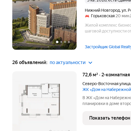
3 кв. 2028, есть сданн
Нижний Новгород
,
ул. 
Горьковская
20 мин.
Жилой комплекс бизнес
шаговой доступности от
Застройщик Global Realt
26 объявлений:
по актуальности
72,6 м² · 2-комнатна
Северо-Восточная улица
ЖК «Дом на Набережной
В ЖК «Дом на Набережно
планировки в доме второй
жилой комплекс бизнес-
отмеченный архитектурн
Показать телефон
Собственная благоустро