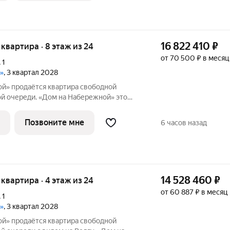
16 822 410
₽
я квартира · 8 этаж из 24
от 70 500 ₽ в месяц
,
1
»
, 3 квартал 2028
й» продаётся квартира свободной
 очереди. «Дом на Набережной» это
класса на улице Родионова, дважды
ой премией «Искусство строить».
Позвоните мне
6 часов назад
енная
14 528 460
₽
я квартира · 4 этаж из 24
от 60 887 ₽ в месяц
,
1
»
, 3 квартал 2028
й» продаётся квартира свободной