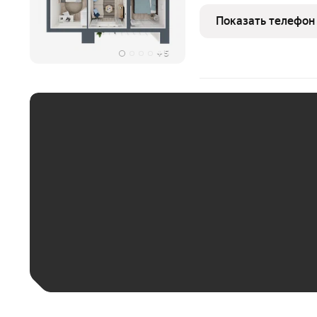
жилой комплекс бизнес-
отмеченный архитектурн
Показать телефон
Собственная благоустро
+
5
ЕЖЕМЕСЯЧНЫЙ ПЛАТЁ
До 30 тыс. ₽
До 50 тыс. ₽
До 70 тыс. ₽
Больше 100 тыс. ₽