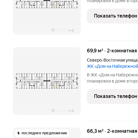
планировки в доме второ
Набережной» это жилой комплекс бизнес-класса на улице
Родионова, дважды отм
Показать телефон
«Искусство строить».
+
4
69,9 м² · 2-комнатна
Северо-Восточная улица
ЖК «Дом на Набережной
В ЖК «Дом на Набережно
планировки в доме второ
Набережной» это жилой комплекс бизнес-класса на улице
Родионова, дважды отм
Показать телефон
«Искусство строить».
+
4
66,3 м² · 2-комнатна
последнее предложение