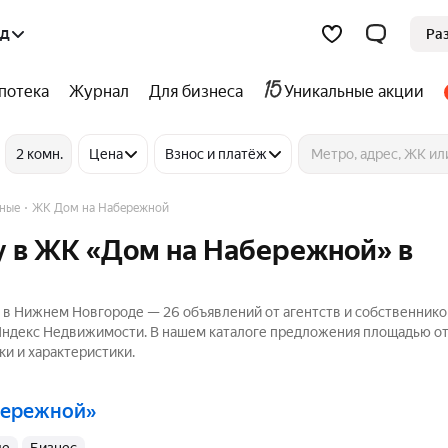
од
Ра
потека
Журнал
Для бизнеса
Уникальные акции
2 комн.
Цена
Взнос и платёж
ные
ЖК Дом на Набережной
у в ЖК «Дом на Набережной» в
в Нижнем Новгороде — 26 объявлений от агентств и собственнико
а Яндекс Недвижимости. В нашем каталоге предложения площадью от 
ки и характеристики.
бережной»