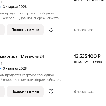
от 84 442 ₽ в месяц
,
1
»
, 3 квартал 2028
й» продаётся квартира свободной
 очереди. «Дом на Набережной» это
класса на улице Родионова, дважды
ой премией «Искусство строить».
Позвоните мне
6 часов назад
енная
13 535 100
₽
 квартира · 17 этаж из 24
от 56 724 ₽ в месяц
,
1
»
, 3 квартал 2028
й» продаётся квартира свободной
 очереди. «Дом на Набережной» это
класса на улице Родионова, дважды
ой премией «Искусство строить».
Позвоните мне
6 часов назад
енная