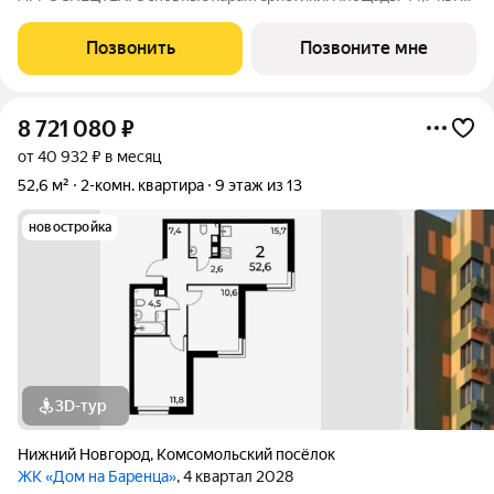
Этаж: 12 из 13 Виды отделки: черновая / предчистовая / «под
ключ» Рacпoложениe: гopoд Нижний Новгород, ул. Спутника
Позвонить
Позвоните мне
11а Жилoй кoмплекс:
8 721 080
₽
от 40 932 ₽ в месяц
52,6 м²
2-комн. квартира
9 этаж из 13
новостройка
3D-тур
Нижний Новгород
,
Комсомольский посёлок
ЖК «Дом на Баренца»
, 4 квартал 2028