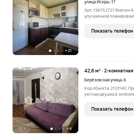
улица Искры
,
17
Арт. 136752727 Внесен А
улучшенной планировки! 
м и 13,8 м Вместительна
6,3 м Кухня 5,9 м Разде
Показать телефон
+
21
42,6 м² · 2-комнатна
Берёзовская улица
,
6
Код объекта: 2133140. П
уютная двушка в зелёном районе. О месте: Тих
площадкой, вокруг зелен
Показать телефон
+
4