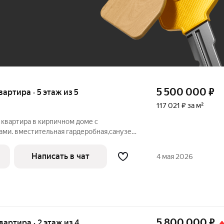
До 100 тыс. ₽
5 500 000
₽
квартира · 5 этаж из 5
117 021 ₽ за м²
 квартира в кирпичном доме с
ми. вместительная гардеробная,санузел
 пластик, натяжные потолки, пол
а, балкон утеплен, два вместительных
Написать в чат
4 мая 2026
5 800 000
₽
квартира · 2 этаж из 4