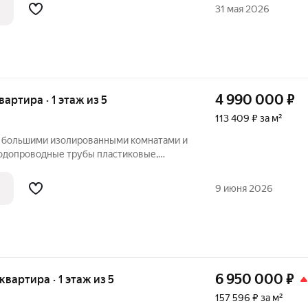
 КВ.м. Санузел большой,совмещённый!
31 мая 2026
ые
4 990 000
₽
вартира · 1 этаж из 5
113 409 ₽ за м²
я большими изолированными комнатами и
одопроводные трубы пластиковые,
ройным стеклопакетом, стальная входная
ом уплотнения не пропускает никакие
9 июня 2026
6 950 000
₽
 квартира · 1 этаж из 5
157 596 ₽ за м²