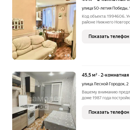
улица 50-летия Победы
,
Код объекта: 1994606. 
районе Нижнего Новгоро
на улице 50-летия Победы, 11 идеальное решение дл
ценит комфорт и уют. Кв
Показать телефон
+
9
45,5 м² · 2-комнатна
улица Лесной Городок
,
2
Вашему вниманию предла
доме 1987 года постройки
изолированные комнаты,
хорошая кухня. Квартир
Показать телефон
окна ,лоджия