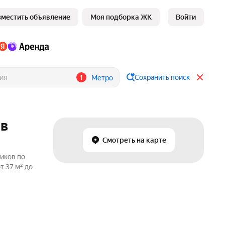
зместить объявление
Моя подборка ЖК
Войти
1
Сохранить поиск
Метро
 в
Смотреть на карте
иков по
т 37 м² до