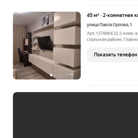
45 м² · 2-комнатная 
улица Павла Орлова
,
1
Арт. 137886632 2-комн. 
спальном районе. Главное преимущес
комнаты изолированными 
стороны. Идеально для семьи 
Показать телефон
комнате
+
10
ЕЖЕМЕСЯЧНЫЙ ПЛАТЁ