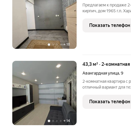
Предлагаем к продаже 2-
кирпич, дом 1965 г.п. Характеристики: Общ
Жилая площадь 27,8 кв.м. Комнаты смежные 18,1+9,7 кв.м Кух
Показать телефон
+
18
43,3 м² · 2-комнатна
Авангардная улица
,
9
2-комнатная квартира с 
отличный вариант для тех
дополнительных вложений. К
электропроводка, трубы
Показать телефон
электрощиток. Удобная
+
14