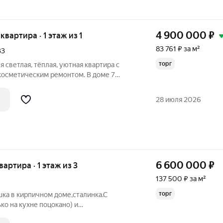
4 900 000
₽
 квартира · 1 этаж из 1
83 761 ₽ за м²
33
торг
 светлая, тёплая, уютная квартира с
косметическим ремонтом. В доме 7
ьными и адекватными жильцами. Перед
с парковочным местом. Чистая продажа,
28 июля 2026
6 600 000
₽
вартира · 1 этаж из 3
137 500 ₽ за м²
торг
ка в кирпичном доме,сталинка.С
о на кухне поцокано) и
,теплая! Большая кухня 8,9 кв.м.,две