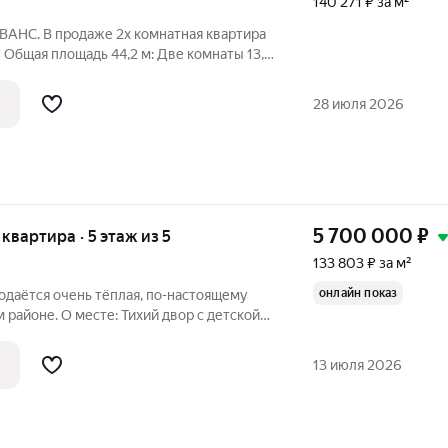
140 271 ₽ за м²
ВАНС. В продаже 2х комнатная квартира
Общая площадь 44,2 м: Две комнаты 13,9
я гардеробная 1,3 м Просторная прихожая
льный санузел Балкон с отделкой под ключ
28 июля 2026
5 700 000
₽
я квартира · 5 этаж из 5
133 803 ₽ за м²
онлайн показ
родаётся очень тёплая, по-настоящему
ий двор с детской
ь, рядом больницы, садики, магазины,
ПВЗ. Всё для спокойной жизни и для детей, и для взрослых. О
13 июля 2026