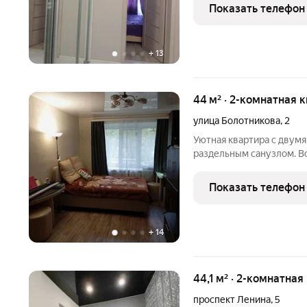
комнаты 16,9 КВ.м и 9,7
Показать телефон
Установлены пластиков
+
13
44 м² · 2-комнатная к
улица Болотникова
,
2
Уютная квартира с двум
раздельным санузлом. В
немецкие окна Rehau с т
дверь с двойным контур
Показать телефон
запахи из
+
14
44,1 м² · 2-комнатная
проспект Ленина
,
5