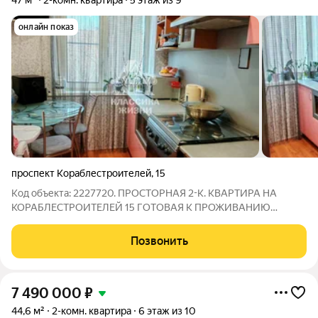
47 м²
2-комн. квартира
5 этаж из 9
онлайн показ
проспект Кораблестроителей
,
15
Код объекта: 2227720. ПРОСТОРНАЯ 2-К. КВАРТИРА НА
КОРАБЛЕСТРОИТЕЛЕЙ 15 ГОТОВАЯ К ПРОЖИВАНИЮ
Предлагаем вашему вниманию светлую и теплую
двухкомнатную квартиру, расположенную в панельном доме
Позвонить
по адресу: проспект Кораблестроителей, 15. Этот вариант
7 490 000
₽
44,6 м²
2-комн. квартира
6 этаж из 10