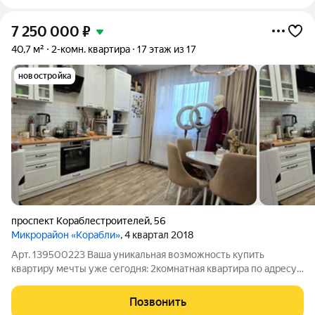
7 250 000
₽
40,7 м²
2-комн. квартира
17 этаж из 17
новостройка
проспект Кораблестроителей
,
56
Микрорайон «Корабли»
, 4 квартал 2018
Арт. 139500223 Ваша уникальная возможность купить
квартиру мечты уже сегодня: 2комнатная квартира по адресу:
г. Нижний Новгород, проспект Кораблестроителей д. 56.
Квартира расположена на 17-ом этаже 17 -ти этажного дома,
Позвонить
что является комфортным