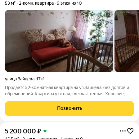
53 м²
2-комн. квартира
9 этаж из 10
улица Зайцева
,
17к1
Продается 2-комнатная квартира на ул.Зайцева, без долгов и
обременений. Квартира уютная, светлая, теплая. Хорошие,
адекватные соседи. Большая застекленная лоджия. Один
взрослый собственник, возможна ипотека. В шаговой
Позвонить
доступности два детских сада,
5 200 000
₽