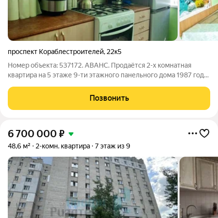
проспект Кораблестроителей
,
22к5
Номер объекта: 537172. АВАНС. Продаётся 2-х комнатная
квартира на 5 этаже 9-ти этажного панельного дома 1987 года
постройки по адресу проспект Кораблестроителей, д. 22 к.5.
Общая площадь 43,5 кв.м., кухня 7 кв.м., изолированные
Позвонить
комнаты 17,2 и 10.2
6 700 000
₽
48,6 м²
2-комн. квартира
7 этаж из 9