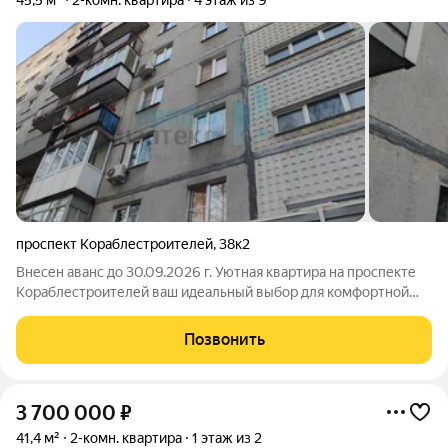
45,5 м²
2-комн. квартира
4 этаж из 9
проспект Кораблестроителей
,
38к2
Внесен аванс до 30.09.2026 г. Уютная квартира на проспекте
Кораблестроителей ваш идеальный выбор для комфортной
жизни! Предлагаем вашему вниманию квартиру,
расположенную в одном из самых перспективных районов
Позвонить
города. Развитая инфраструктура и
3 700 000
₽
41,4 м²
2-комн. квартира
1 этаж из 2