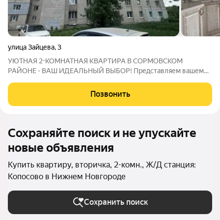
улица Зайцева
,
3
УЮТНАЯ 2-КОМНАТНАЯ КВАРТИРА В СОРМОВСКОМ
РАЙОНЕ - ВАШ ИДЕАЛЬНЫЙ ВЫБОР! Представляем вашему
вниманию великолепную квартиру гостиного типа в
кирпичном доме, где каждая деталь продумана для вашего
Позвонить
комфорта! ГЛАВНЫЕ ПРЕИМУЩЕСТВА: Свежий дизайнерский
Сохраняйте поиск и не упускайте
новые объявления
Купить квартиру, вторичка, 2-комн., Ж/Д станция:
Копосово в Нижнем Новгороде
Сохранить поиск