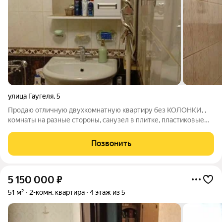
улица Гаугеля
,
5
Продаю отличную двухкомнатную квартиру без КОЛОНКИ, ,
комнаты на разные стороны, санузел в плитке, пластиковые
окна, , бойлер , трубы поменяны, натяжные потолки, сделан
кабинет из кладовой, квартира не требует вложений, рядом
Позвонить
магазины, остановка
5 150 000
₽
51 м²
2-комн. квартира
4 этаж из 5