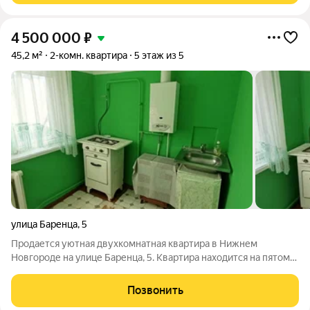
4 500 000
₽
45,2 м²
2-комн. квартира
5 этаж из 5
улица Баренца
,
5
Продается уютная двухкомнатная квартира в Нижнем
Новгороде на улице Баренца, 5. Квартира находится на пятом
этаже пятиэтажного дома. Общая площадь составляет 45.2 кв.
м, из которых жилая площадь 32.6 кв. м, а кухня 6 кв. м. Окна
Позвонить
выходят во двор, что