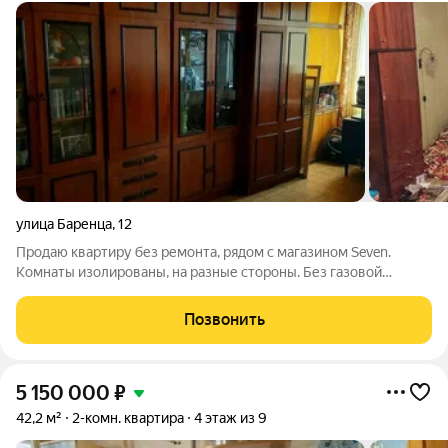
улица Баренца
,
12
Продаю квартиру без ремонта, рядом с магазином Seven.
Комнаты изолированы, на разные стороны. Без газовой
колонки. Развитая инфраструктура, магазины, школы, детсады,
евроспар, парк Светлоярский. Отличная транспортная
Позвонить
развязка. Один взрослый
5 150 000
₽
42,2 м²
2-комн. квартира
4 этаж из 9