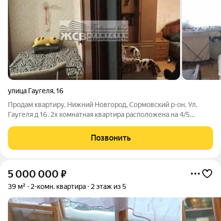
улица Гаугеля
,
16
Продам квартиру, Нижний Новгород, Сормовский р-он. Ул.
Гаугеля д 16. 2х комнатная квартира расположена на 4/5
панельного дома. Площадью 51/34,6. М 2. Комнаты
изолированные, большие и светлые. На разные стороны. Есть
Позвонить
балкон (застеклён). С/у
5 000 000
₽
39 м²
2-комн. квартира
2 этаж из 5