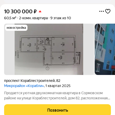
10 300 000
₽
60,5 м²
2-комн. квартира
9 этаж из 10
новостройка
проспект Кораблестроителей
,
82
Микрорайон «Корабли»
, 1 квартал 2025
Продается уютная двухкомнатная квартира в Сормовском
районе на улице Кораблестроителей, дом 82, расположенная
на 9/10 этаже монолитного дома. Квартира с изолированными
комнатами (12.9 кв м и 15 кв м) в доме 2015 года постройки.
Позвонить
Просторная кухня