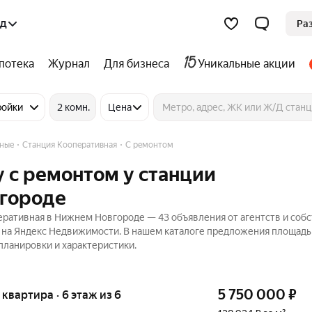
од
Ра
потека
Журнал
Для бизнеса
Уникальные акции
ройки
2 комн.
Цена
ные
Станция Кооперативная
С ремонтом
 с ремонтом у станции
вгороде
еративная в Нижнем Новгороде — 43 объявления от агентств и соб
₽ на Яндекс Недвижимости. В нашем каталоге предложения площадь
 планировки и характеристики.
5 750 000
₽
я квартира · 6 этаж из 6