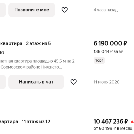
ой: 15.8 кв.м. Комнаты изолированные,
 сторону. В квартире одна лоджия, один
Позвоните мне
4 часа назад
6 190 000
₽
 квартира · 2 этаж из 5
136 044 ₽ за м²
10
торг
натная квартира площадью 45,5 м на 2
в Сормовском районе Нижнего
одится в тихом зеленом районе рядом с
выходят на благоустроенную аллею с
Написать в чат
11 июня 2026
10 467 236
₽
вартира · 11 этаж из 12
от 50 199 ₽ в месяц