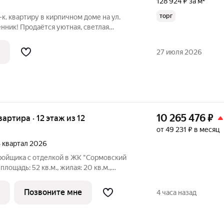
128 924 ₽ за м²
торг
к. квартиру в кирпичном доме на ул.
енник! Продаётся уютная, светлая
на 6-м этаже 6-этажного кирпичного
ства квартиры: Надежный кирпичный
27 июля 2026
10 265 476
₽
вартира · 12 этаж из 12
от 49 231 ₽ в месяц
 3 квартал 2026
тройщика с отделкой в ЖК "Сормовский
площадь: 52 кв.м., жилая: 20 кв.м.,
и-столовой: 15.8 кв.м. Комнаты
 выходят на одну сторону. В квартире
Позвоните мне
4 часа назад