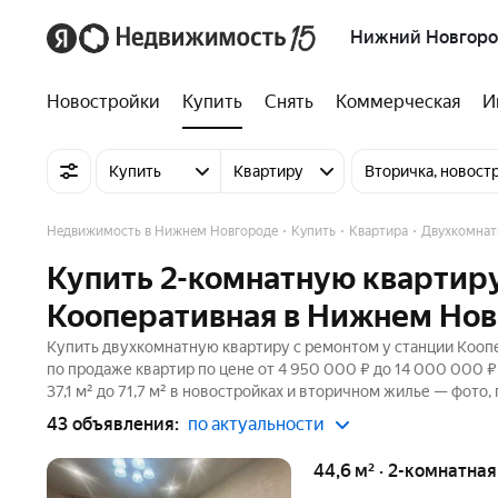
Нижний Новгор
Новостройки
Купить
Снять
Коммерческая
И
Купить
Квартиру
Вторичка, новост
Недвижимость в Нижнем Новгороде
Купить
Квартира
Двухкомнат
Купить 2-комнатную квартиру
Кооперативная в Нижнем Но
Купить двухкомнатную квартиру с ремонтом у станции Кооп
по продаже квартир по цене от 4 950 000 ₽ до 14 000 000 
37,1 м² до 71,7 м² в новостройках и вторичном жилье — фото,
43 объявления:
по актуальности
44,6 м² · 2-комнатна