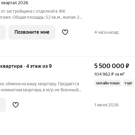
 3 квартал 2026
 от застройщика с отделкой в ЖК
этаже. Общая площадь: 52 кв.м., жилая: 20
й кухни-столовой: 15.8 кв.м. Комнаты
 выходят на одну сторону. В квартире
Позвоните мне
4 часа назад
5 500 000
₽
я квартира · 4 этаж из 9
104 962 ₽ за м²
онлайн показ
торг
рос обмена на вашу квартиру. Продается
х-комнатная квартира, в м/р-не Военный
 Этаж 4/9. Площадь 52,4/30,5/8,5 м.кв.
8,9+11,6 м.кв. Квартира теплая. Пол:
1 июля 2026