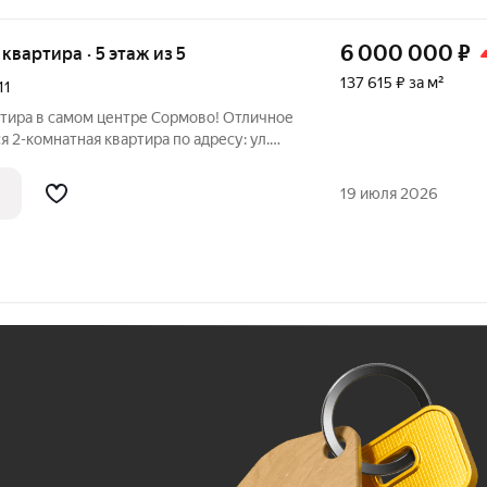
6 000 000
₽
я квартира · 5 этаж из 5
137 615 ₽ за м²
11
ртира в самом центре Сормово! Отличное
 2-комнатная квартира по адресу: ул.
этаж 5/5. Идеальный вариант для тех, кто
о, после капитального ремонта, с
19 июля 2026
Ж