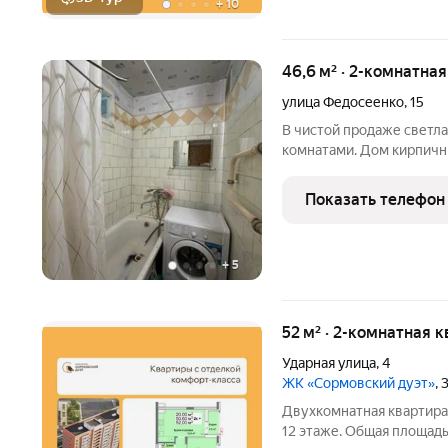
+
10
46,6 м² · 2-комнатна
улица Федосеенко
,
15
В чистой продаже светл
комнатами. Дом кирпичны
подъезд без посторонни
оставим почти всю мебел
Показать телефон
аккуратная. Здесь не
+
5
52 м² · 2-комнатная к
Ударная улица
,
4
ЖК «Сормовский дуэт»
,
Двухкомнатная квартира 
12 этаже. Общая площадь: 