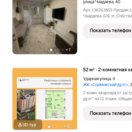
улица Чаадаева
,
40
Арт. 138763855 Продам 2-
Чаадаева, 6/6 эт. Собств
двухкомнатная квартира 
дома. Главные преимуще
Показать телефон
дом: идеальная
+
7
52 м² · 2-комнатная к
Ударная улица
,
4
ЖК «Сормовский дуэт»
,
2-комн. квартира от зас
дуэт" на 12 этаже. Общая 
площадь просторной кухн
изолированные, все окна
Показать телефон
одна лоджия,
3D-тур
+
10