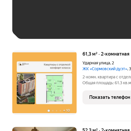
До 30 тыс. ₽
До 50 тыс. ₽
До 70 тыс. ₽
Больше 100 тыс. ₽
61,3 м² · 2-комнатная
Ударная улица
,
2
ЖК «Сормовский дуэт»
,
2-комн. квартира с отдел
Общая площадь: 61.3 кв.м
кухни-столовой: 19.9 кв.
выходят на одну сторону
Показать телефон
+
10
52,3 м² · 2-комнатная