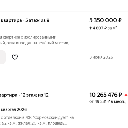
5 350 000
₽
я квартира · 5 этаж из 9
114 807 ₽ за м²
ая квартира с изолированными
й, окна выходят на зелёный массив,
х запахов. Будущим собственникам
ь. Квартира простенькая, но ухоженная и
3 июня 2026
10 265 476
₽
вартира · 12 этаж из 12
от 49 231 ₽ в месяц
 3 квартал 2026
с отделкой в ЖК "Сормовский дуэт" на
52 кв.м., жилая: 20 кв.м., площадь