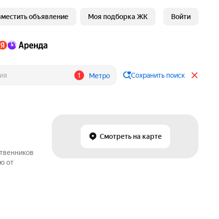
зместить объявление
Моя подборка ЖК
Войти
1
Сохранить поиск
Метро
Смотреть на карте
ственников
ю от