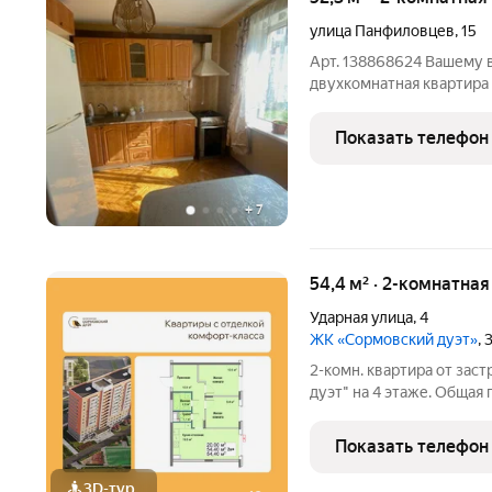
улица Панфиловцев
,
15
Арт. 138868624 Вашему 
двухкомнатная квартира
на комфортном втором э
Это идеальный вариант д
Показать телефон
функциональность.
+
7
54,4 м² · 2-комнатная
Ударная улица
,
4
ЖК «Сормовский дуэт»
,
2-комн. квартира от зас
дуэт" на 4 этаже. Общая п
площадь просторной кухн
изолированные, все окна
Показать телефон
один
3D-тур