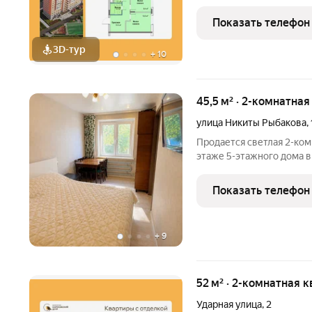
просторной кухни-столов
все окна выходят на одну
Показать телефон
3D-тур
+
10
45,5 м² · 2-комнатная
улица Никиты Рыбакова
,
Продается светлая 2-ком
этаже 5-этажного дома 
Новгорода. Квартира нах
центром Сормова. Окна 
Показать телефон
фонтанами и
+
9
52 м² · 2-комнатная к
Ударная улица
,
2