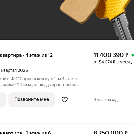
До 100 тыс. ₽
11 400 390
₽
 квартира · 4 этаж из 12
от 54 674 ₽ в месяц
 3 квартал 2026
кой в ЖК "Сормовский дуэт" на 4 этаже.
., жилая: 24 кв.м., площадь просторной
м. Комнаты изолированные, все окна
. В квартире один раздельный санузел.
Позвоните мне
4 часа назад
8 250 000
₽
 квартира · 2 этаж из 6