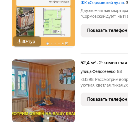
ЖК «Сормовский дуэт»
,
Двухкомнатная квартира
"Сормовский дуэт" на 11 
кв.м., площадь просторно
изолированные, все окна
Показать телефон
одна
3D-тур
+
10
52,4 м² · 2-комнатна
улица Федосеенко
,
88
id:1398. Рассмотрим воп
уютная, светлая, тихая 2
город, в панельном доме,
Комнаты изолированные, 1
Показать телефон
+
17