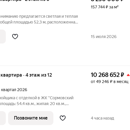
157 744 ₽ за м²
вниманию предлагается светлая и теплая
 общей площадью 52,3 м, расположенная
таже шестиэтажного панельного дома.
ля тех, кто ценит тишину и
15 июля 2026
10 268 652
₽
 квартира · 4 этаж из 12
от 49 246 ₽ в месяц
 3 квартал 2026
тройщика с отделкой в ЖК "Сормовский
лощадь: 54.4 кв.м., жилая: 20 кв.м.,
и-столовой: 19.6 кв.м. Комнаты
 выходят на одну сторону. В квартире
Позвоните мне
4 часа назад