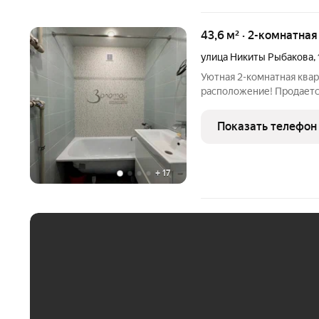
43,6 м² · 2-комнатна
улица Никиты Рыбакова
,
Уютная 2-комнатная ква
расположение! Продается
Никиты Рыбакова, д. 11, 
ценит комфорт и удобств
Показать телефон
заменой
+
17
ЕЖЕМЕСЯЧНЫЙ ПЛАТЁ