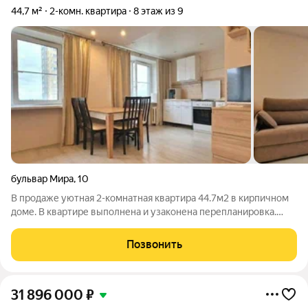
44,7 м²
2-комн. квартира
8 этаж из 9
бульвар Мира
,
10
В продаже уютная 2-комнатная квартира 44.7м2 в кирпичном
доме. В квартире выполнена и узаконена перепланировка.
Уютная спальня 9,0 м2 с выделенной гардеробной и выходом
на застекленную лоджию. Просторная кухня гостиная 23.8 м2
Позвонить
на два окна, при
31 896 000
₽