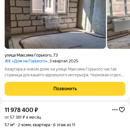
улица Максима Горького
,
73
ЖК «Дом на Горького»
, 3 квартал 2025
Квартира в новом доме на улице Максима Горького чистая
страница для вашего идеального интерьера. Черновая отделка
оставляет полный простор: внутренние стены только
обозначены застройщиком, так что вы сможете сделать
Позвонить
лёгкую перепланировку и создать
11 978 400
₽
от 57 381 ₽ в месяц
57 м²
2-комн. квартира
6 этаж из 11