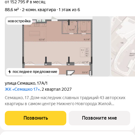
от 152 795 ₽ в месяц
88,6 м²
2-комн. квартира
1 этаж из 6
новостройка
последнее предложение
улица Семашко
,
17А/1
ЖК «Семашко 17»
, 2 квартал 2027
Семашко, 17. Дом-наследник славных традиций 43 авторских
квартиры в самом центре Нижнего Новгорода Жилой
комплекс расположился на улице Семашко одной из знаковых
для Нижнего Новгорода, чья история уходит корнями в XVIII
Позвонить
Позвоните мне
век, когда её формирование