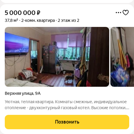
5 000 000
₽
37,8 м²
2-комн. квартира
2 этаж из 2
Верхняя улица
,
9А
Уютная, теплая квартира. Комнаты смежные, индивидуальное
отопление - двухконтурный газовый котел. Высокие потолки.
Квартира в жилом состоянии. Комнаты - обои, кухня и санузел
отделаны плиткой. Полы деревянные. Окна в комнатах
Позвонить
пластиковые, на кухне