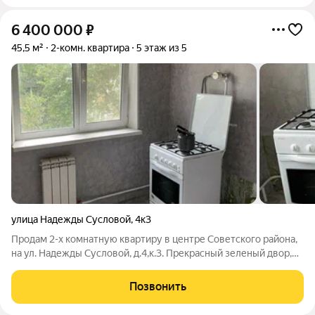
6 400 000
₽
45,5 м²
2-комн. квартира
5 этаж из 5
улица Надежды Сусловой
,
4к3
Продам 2-х комнатную квартиру в центре Советского района,
на ул. Надежды Сусловой, д.4,к.3. Прекрасный зеленый двор,
дом на второй линии от дороги. Рядом множество сетевых
магазинов, две школы, несколько детских шагов, отличная
Позвонить
транспортная