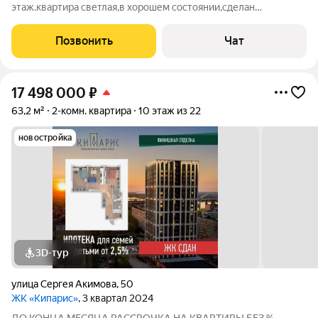
этаж.квартира светлая,в хорошем состоянии,сделан
качественный ремонт.комнаты,с/узел
изолированы.балкон,лоджия.рядом
Позвонить
Чат
:магазины,аптеки.сады,д.площадки,парикмахерская,школы,Меще
17 498 000
₽
63,2 м²
2-комн. квартира
10 этаж из 22
новостройка
3D-тур
улица Сергея Акимова
,
50
ЖК «Кипарис»
, 3 квартал 2024