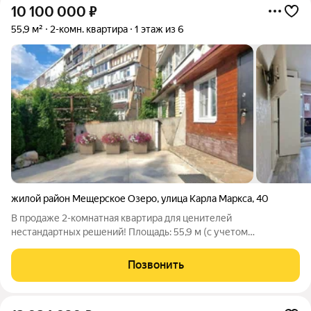
10 100 000
₽
55,9 м²
2-комн. квартира
1 этаж из 6
жилой район Мещерское Озеро
,
улица Карла Маркса
,
40
В продаже 2-комнатная квартира для ценителей
нестандартных решений! Площадь: 55,9 м (с учетом
присоединенной лоджии), без лоджии 43,9 м2 Планировка:
Отдельная детская комната, где можно выделить игровую и
Позвонить
спальную зоны. Зона кухни-гостиной: