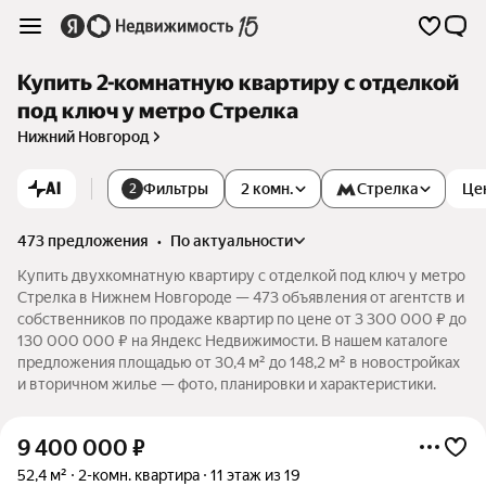
Купить 2-комнатную квартиру с отделкой
под ключ у метро Стрелка
Нижний Новгород
AI
Фильтры
2 комн.
Стрелка
Це
2
473 предложения
•
по актуальности
Купить двухкомнатную квартиру с отделкой под ключ у метро
Стрелка в Нижнем Новгороде — 473 объявления от агентств и
собственников по продаже квартир по цене от 3 300 000 ₽ до
130 000 000 ₽ на Яндекс Недвижимости. В нашем каталоге
предложения площадью от 30,4 м² до 148,2 м² в новостройках
и вторичном жилье — фото, планировки и характеристики.
9 400 000
₽
52,4 м²
2-комн. квартира
11 этаж из 19