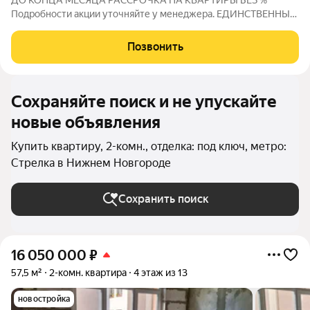
ДО КОНЦА МЕСЯЦА РАССРОЧКА НА КВАРТИРЫ БЕЗ %
Подробности акции уточняйте у менеджера. ЕДИНСТВЕННЫЙ
ДОМ УРОВНЯ СЕЛЕКТ В НИЖНЕМ НОВГОРОДЕ! СЕЛЕКТ -
единственный на Мещере дом уровня Селект. Это осознанный
Позвонить
выбор качества жизни: продуманные строительные
Сохраняйте поиск и не упускайте
новые объявления
Купить квартиру, 2-комн., отделка: под ключ, метро:
Стрелка в Нижнем Новгороде
Сохранить поиск
16 050 000
₽
57,5 м²
2-комн. квартира
4 этаж из 13
новостройка