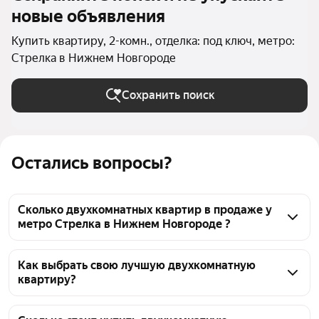
новые объявления
Купить квартиру, 2-комн., отделка: под ключ, метро:
Стрелка в Нижнем Новгороде
Сохранить поиск
Остались вопросы?
Сколько двухкомнатных квартир в продаже у
метро Стрелка в Нижнем Новгороде ?
На Яндекс Недвижимости в продаже у метро 
Стрелка в Нижнем Новгороде 473 двухкомнатных 
Как выбрать свою лучшую двухкомнатную
квартиру?
квартиры, из них 7 объявлений от собственников, 
270 объявлений от агентств, 196 объявлений от 
Чтобы купить 2-комнатную квартиру с отделкой 
застройщиков