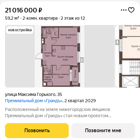
21 016 000
₽
59,2 м²
2-комн. квартира
2 этаж из 12
новостройка
улица Максима Горького
,
35
Премиальный дом «Грандъ»
, 2 квартал 2029
Расположенный на земле нижегородских ямщиков
Премиальный дом «Грандъ» стал новым проектом
застройщика YUNIKA. Здесь, где история и современность
сплелись воедино, уделяется внимание к деталям,
Позвонить
Позвоните мне
индивидуальному подходу и стремлению создать