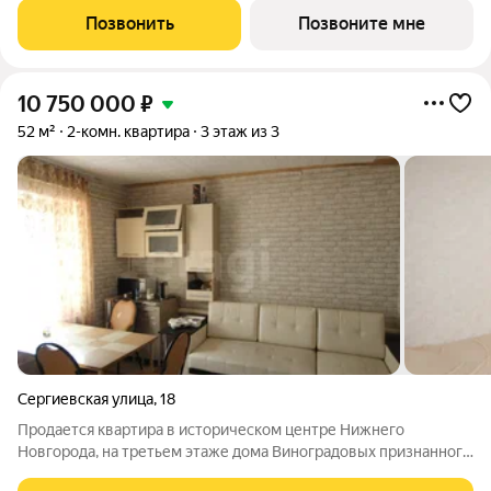
развлечений. В шаговой доступности ведущие лицеи города,
Позвонить
Позвоните мне
школы, садики, банки, кафе и рестораны,
10 750 000
₽
52 м²
2-комн. квартира
3 этаж из 3
Сергиевская улица
,
18
Продается квартира в историческом центре Нижнего
Новгорода, на третьем этаже дома Виноградовых признанного
памятника архитектуры. Объект расположен по адресу ул.