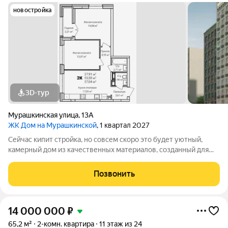
новостройка
3D-тур
Мурашкинская улица
,
13А
ЖК Дом на Мурашкинской
, 1 квартал 2027
Сейчас кипит стройка, но совсем скоро это будет уютный,
камерный дом из качественных материалов, созданный для
жизни, а не просто для проживания. Проект реализует
надежный застройщик ООО СЗ «Дом на Мурашкинской»
Позвонить
группа компаний «Дирекция по
14 000 000
₽
65,2 м²
2-комн. квартира
11 этаж из 24