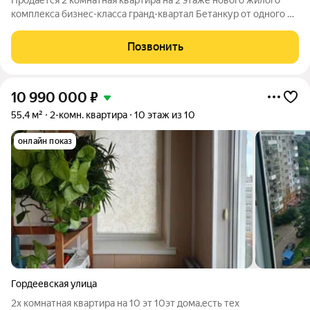
Продается 2 комнатная квартира на 2 этаже нового жилого
комплекса бизнес-класса гранд-квартал Бетанкур от одного из
крупнейших застройщиков ННДК. Квартиру можно купить по
ипотеке. Квартира сдается в черновой отделке. Рядом вся
Позвонить
необходимая
10 990 000
₽
55,4 м²
2-комн. квартира
10 этаж из 10
онлайн показ
Гордеевская улица
2х комнатная квартира на 10 эт 10эт дома,есть тех