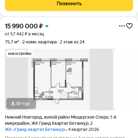
Сергиевская, 18. Ключевой особенностью является вид из окон
Позвонить
на храм Сергия
15 990 000
₽
от 57 442 ₽ в месяц
75,7 м²
2-комн. квартира
2 этаж из 24
новостройка
3D-тур
Нижний Новгород
,
жилой район Мещерское Озеро
,
1-й
микрорайон
,
ЖК Гранд Квартал Бетанкур
,
2
ЖК «Гранд-квартал Бетанкур»
, 4 квартал 2026