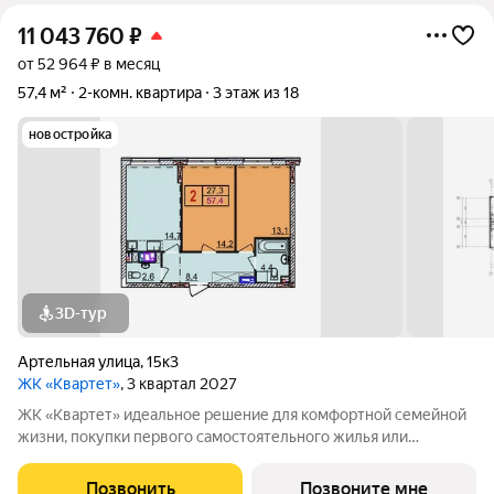
11 043 760
₽
от 52 964 ₽ в месяц
57,4 м²
2-комн. квартира
3 этаж из 18
новостройка
3D-тур
Артельная улица
,
15к3
ЖК «Квартет»
, 3 квартал 2027
ЖК «Квартет» идеальное решение для комфортной семейной
жизни, покупки первого самостоятельного жилья или
безопасной инвестиции. В комплекс вошли четыре дома
комфорт-класса с эргономичными планировками, большим
Позвонить
Позвоните мне