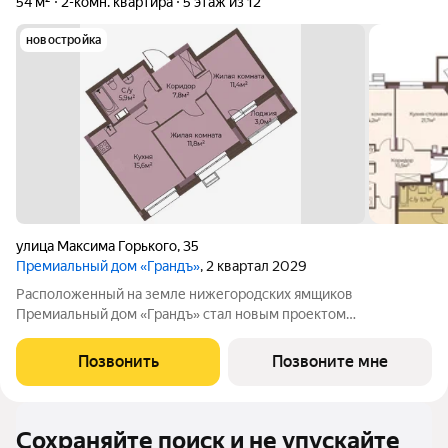
54 м²
2-комн. квартира
5 этаж из 12
новостройка
улица Максима Горького
,
35
Премиальный дом «Грандъ»
, 2 квартал 2029
Расположенный на земле нижегородских ямщиков
Премиальный дом «Грандъ» стал новым проектом
застройщика YUNIKA. Здесь, где история и современность
сплелись воедино, уделяется внимание к деталям,
Позвонить
Позвоните мне
индивидуальному подходу и стремлению создать
Сохраняйте поиск и не упускайте