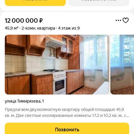
выбором квартир и закрытым
12 000 000
₽
45,9 м²
2-комн. квартира
4 этаж из 9
улица Тимирязева
,
1
Предлагаем двухкомнатную квартиру общей площадью 45,9
кв. м. Две светлые изолированные комнаты 17,2 и 10,2 кв. м., с
окнами выходящими в тихий двор. Здесь сочетается близость
к центру и тихий, спокойный район. В шаговой доступности
Позвонить
детские сады №