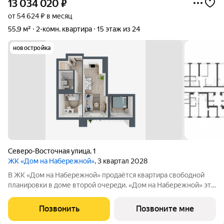
13 034 020
₽
от 54 624 ₽ в месяц
55,9 м²
2-комн. квартира
15 этаж из 24
новостройка
Северо-Восточная улица
,
1
ЖК «Дом на Набережной»
, 3 квартал 2028
В ЖК «Дом на Набережной» продаётся квартира свободной
планировки в доме второй очереди. «Дом на Набережной» это
жилой комплекс бизнес-класса на улице Родионова, дважды
отмеченный архитектурной премией «Искусство строить».
Позвонить
Позвоните мне
Собственная благоустроенная