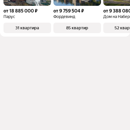
от 18 885 000 ₽
от 9 759 504 ₽
от 9 388 08
Парус
Фордевинд
Дом на Набе
31 квартира
85 квартир
52 ква