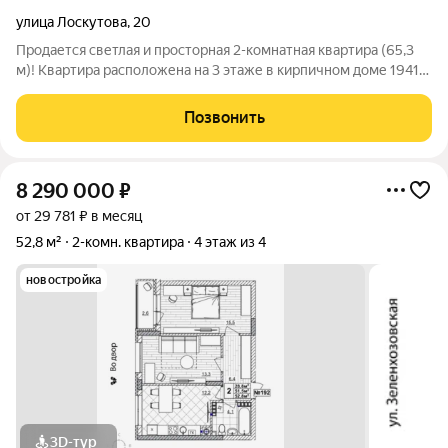
улица Лоскутова
,
20
Продается светлая и просторная 2-комнатная квартира (65,3
м)! Квартира расположена на 3 этаже в кирпичном доме 1941
года постройки. Отличный вариант для семьи, которая ценит
пространство, удобство. Ключевые преимущества: 2
Позвонить
изолированные комнаты
8 290 000
₽
от 29 781 ₽ в месяц
52,8 м²
2-комн. квартира
4 этаж из 4
новостройка
3D-тур