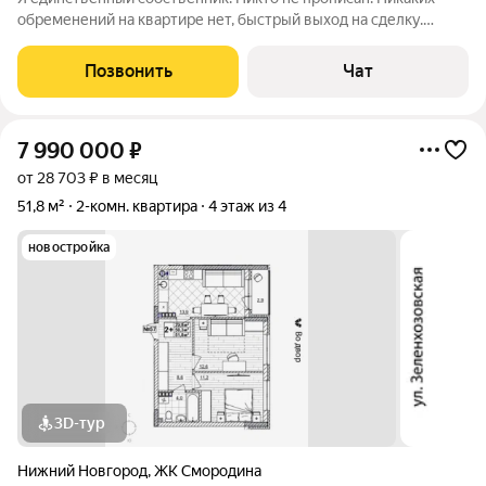
обременений на квартире нет, быстрый выход на сделку.
Квартира требует косметического ремонта. Мебели нет.
Сделана подготовка к ремонту. Стены зашпаклеваны и
Позвонить
Чат
загрунтованы под обои. Старый
7 990 000
₽
от 28 703 ₽ в месяц
51,8 м²
2-комн. квартира
4 этаж из 4
новостройка
3D-тур
Нижний Новгород
,
ЖК Смородина