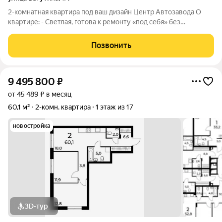
2-комнатная квартира под ваш дизайн Центр Автозавода О
квартире: - Светлая, готова к ремонту «под себя» без
демонтажа! - 4/5 этаж, тёплый кирпичный дом с отличной
шумоизоляцией. - Новые стеклопакеты по всей квартире. -
Позвонить
Одна мини-комната полностью
9 495 800
₽
от 45 489 ₽ в месяц
60,1 м²
2-комн. квартира
1 этаж из 17
новостройка
3D-тур