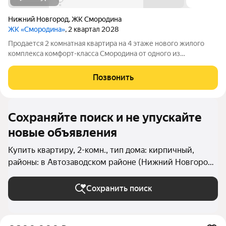
Нижний Новгород
,
ЖК Смородина
ЖК «Смородина»
, 2 квартал 2028
Продается 2 комнатная квартира на 4 этаже нового жилого
комплекса комфорт-класса Cмородина от одного из
крупнейших застройщиков ГК ННДК. Квартиру можно купить
по ипотеке, в т.ч. и по льготным программам. В доме есть лифт,
Позвонить
высота потолков в квартире
Сохраняйте поиск и не упускайте
новые объявления
Купить квартиру, 2-комн., тип дома: кирпичный,
районы: в Автозаводском районе (Нижний Новгород)
в Нижнем Новгороде
Сохранить поиск