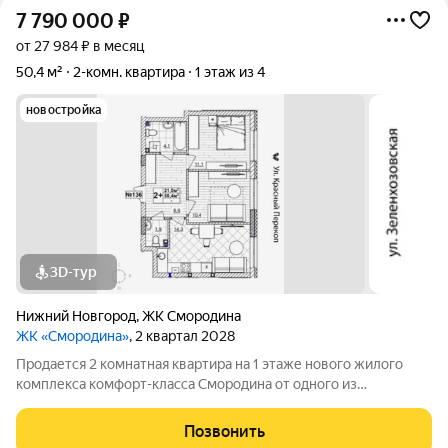
7 790 000
₽
от 27 984 ₽ в месяц
50,4 м²
2-комн. квартира
1 этаж из 4
новостройка
3D-тур
Нижний Новгород
,
ЖК Смородина
ЖК «Смородина»
, 2 квартал 2028
Продается 2 комнатная квартира на 1 этаже нового жилого
комплекса комфорт-класса Cмородина от одного из
крупнейших застройщиков ГК ННДК. Квартиру можно купить
по ипотеке, в т.ч. и по льготным программам. В доме есть лифт,
Позвонить
высота потолков в квартире