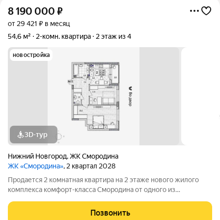
8 190 000
₽
от 29 421 ₽ в месяц
54,6 м²
2-комн. квартира
2 этаж из 4
новостройка
3D-тур
Нижний Новгород
,
ЖК Смородина
ЖК «Смородина»
, 2 квартал 2028
Продается 2 комнатная квартира на 2 этаже нового жилого
комплекса комфорт-класса Cмородина от одного из
крупнейших застройщиков ГК ННДК. Квартиру можно купить
по ипотеке, в т.ч. и по льготным программам. В доме есть лифт,
Позвонить
высота потолков в квартире