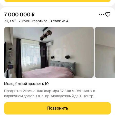
7 000 000
₽
32,3 м²
2-комн. квартира
3 этаж из 4
Молодёжный проспект
,
10
Продаётся 2комнатная квартира 32.3 кв.м, 3/4 этажа, в
кирпичном доме 1930г., пр. Молодежный д.10. Центр
Автозаводского района. До станции метро «Парк культуры»
300 м., отличная тpанспортная pазвязка, развитая
Позвонить
инфpaструктура. Общaя площaдь 32,3 кв.м.