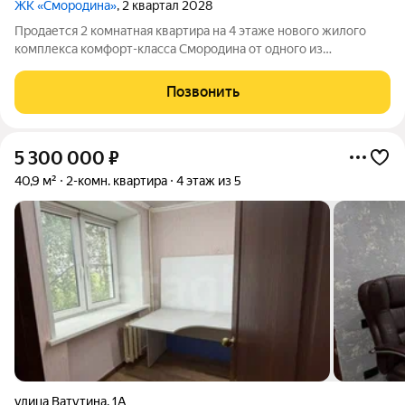
ЖК «Смородина»
, 2 квартал 2028
Продается 2 комнатная квартира на 4 этаже нового жилого
комплекса комфорт-класса Cмородина от одного из
крупнейших застройщиков ГК ННДК. Квартиру можно купить
по ипотеке, в т.ч. и по льготным программам. В доме есть лифт,
Позвонить
высота потолков в квартире
5 300 000
₽
40,9 м²
2-комн. квартира
4 этаж из 5
улица Ватутина
,
1А