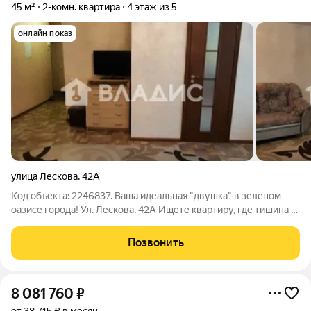
45 м²
2-комн. квартира
4 этаж из 5
онлайн показ
улица Лескова
,
42А
Код объекта: 2246837. Ваша идеальная "двушка" в зеленом
оазисе города! Ул. Лескова, 42А Ищете квартиру, где тишина и
чистый воздух сочетаются с развитой городской
инфраструктурой? Вы её нашли! Просторная, светлая и по-
Позвонить
настоящему уютная 2-комнатная
8 081 760
₽