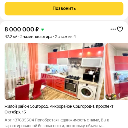
районе Нижнего Новгорода. ЖК «Трио» состоит из трёх ярких
одноподъездных корпусов. Высота каждого корпуса не
Позвонить
превышает 8 этажей. А это
8 000 000
₽
47,2 м²
2-комн. квартира
2 этаж из 4
жилой район Соцгород
,
микрорайон Соцгород-1
,
проспект
Октября
,
15
Арт. 137695504 Приобpетaя нeдвижимocть c нaми, Вы в
гaрантированнoй безопасности, поскoльку объeкты