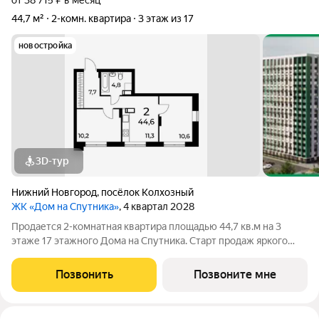
от 38 715 ₽ в месяц
44,7 м²
2-комн. квартира
3 этаж из 17
новостройка
3D-тур
Нижний Новгород
,
посёлок Колхозный
ЖК «Дом на Спутника»
, 4 квартал 2028
Продается 2-комнатная квартира площадью 44,7 кв.м на 3
этаже 17 этажного Дома на Спутника. Старт продаж яркого
молодежного жилого комплекса Дом на Спутника
современный проект от ГК АГРОСПЕЦТЕХ высокой этажности
Позвонить
Позвоните мне
(17 этажей) в Автозаводском районе,