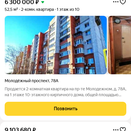
6 300 000
₽
52,5 м²
2-комн. квартира
1 этаж из 10
Молодёжный проспект
,
78А
Продается 2-комнатная квартира на пр-те Молодежном, д. 78А,
на 1 этаже 10-этажного кирпичного дома, общей площадью
52,5 кв.м., из них жилая 28,8 кв.м., кухня 9,6 кв.м. и
застекленная лоджия 7,5 кв.м. Комнаты изолированные, на
Позвонить
разные стороны, с/у
9 103 680
₽