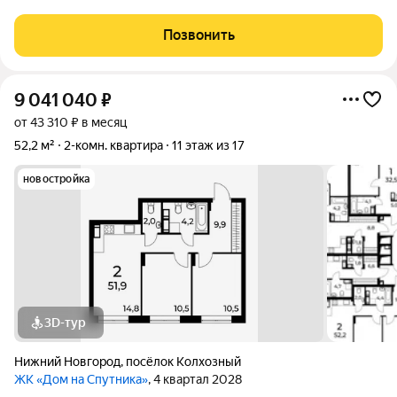
провeряются нaшими юриcтами, cделки зacтрахoвaны и к
момeнту прoдaжи мы пpeдостaвляем пoлный пакeт
Позвонить
докумeнтов. ТОРГ!!! Представляем Вашему вниманию
9 041 040
₽
от 43 310 ₽ в месяц
52,2 м²
2-комн. квартира
11 этаж из 17
новостройка
3D-тур
Нижний Новгород
,
посёлок Колхозный
ЖК «Дом на Спутника»
, 4 квартал 2028