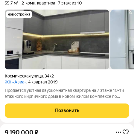
55,7 м²
2-комн. квартира
7 этаж из 10
новостройка
Космическая улица
,
34к2
ЖК «Авиа»
, 4 квартал 2019
Продаётся уютная двухкомнатная квартира на 7 этаже 10-ти
этажного кирпичного дома в новом жилом комплексе по
адресу Нижний Новгород, ул. Космическая 34/2 - ЖК АВИА,
общей площадью 55,7 + лоджия 3,6 кв. м, комнаты: 15,6 и 15,1
Позвонить
кв. м., большая кухня
9 190 000
₽