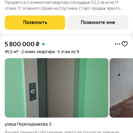
Продается 2-комнатная квартира площадью 52,2 кв.м на 11
этаже 17 этажного Дома на Спутника. Старт продаж яркого
молодежного жилого комплекса Дом на Спутника
современный проект от ГК АГРОСПЕЦТЕХ высокой этажности
Позвонить
Позвоните мне
(17 этажей) в Автозаводском районе,
5 800 000
₽
45,5 м²
2-комн. квартира
5 этаж из 9
улица Переходникова
,
5
Я единственный собственник. Никто не прописан. Никаких