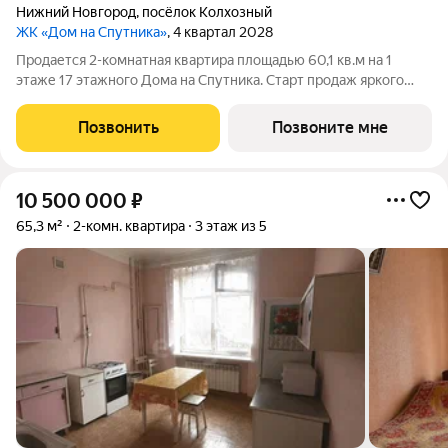
Нижний Новгород
,
посёлок Колхозный
ЖК «Дом на Спутника»
, 4 квартал 2028
Продается 2-комнатная квартира площадью 60,1 кв.м на 1
этаже 17 этажного Дома на Спутника. Старт продаж яркого
молодежного жилого комплекса Дом на Спутника
современный проект от ГК АГРОСПЕЦТЕХ высокой этажности
Позвонить
Позвоните мне
(17 этажей) в Автозаводском районе,
10 500 000
₽
65,3 м²
2-комн. квартира
3 этаж из 5