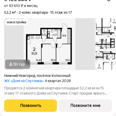
от 43 610 ₽ в месяц
52,2 м²
2-комн. квартира
15 этаж из 17
новостройка
3D-тур
Нижний Новгород
,
посёлок Колхозный
ЖК «Дом на Спутника»
, 4 квартал 2028
Продается 2-комнатная квартира площадью 52,2 кв.м на 15
этаже 17 этажного Дома на Спутника. Старт продаж яркого
молодежного жилого комплекса Дом на Спутника
современный проект от ГК АГРОСПЕЦТЕХ высокой этажности
Позвонить
Позвоните мне
(17 этажей) в Автозаводском районе,