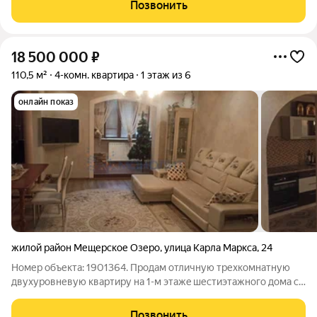
Продаётся уютная четырёхкомнатная квартира в легендарном
Позвонить
немецком проекте у Мещерского
18 500 000
₽
110,5 м²
4-комн. квартира
1 этаж из 6
онлайн показ
жилой район Мещерское Озеро
,
улица Карла Маркса
,
24
Номер объекта: 1901364. Продам отличную трехкомнатную
двухуровневую квapтиpу нa 1-м этaжe шестиэтажного домa с
собственным палисадником. (немецкий проект) Квартира с
очень хорошим ремонтом и удачной планировкой. Во всей
Позвонить