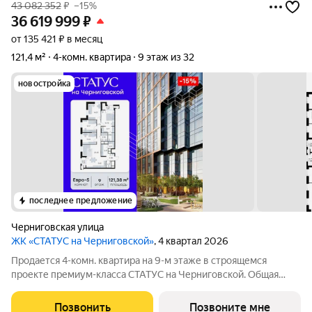
43 082 352
₽
–15%
36 619 999
₽
от 135 421 ₽ в месяц
121,4 м²
4-комн. квартира
9 этаж из 32
новостройка
последнее предложение
Черниговская улица
ЖК «СТАТУС на Черниговской»
, 4 квартал 2026
Продается 4-комн. квартира на 9-м этаже в строящемся
проекте премиум-класса СТАТУС на Черниговской. Общая
площадь лота составляет 121,38 кв. м, из которых 52,32 кв. м
отведено под жилую и 5,42 кв. м под кухонную зону. Номер
Позвонить
Позвоните мне