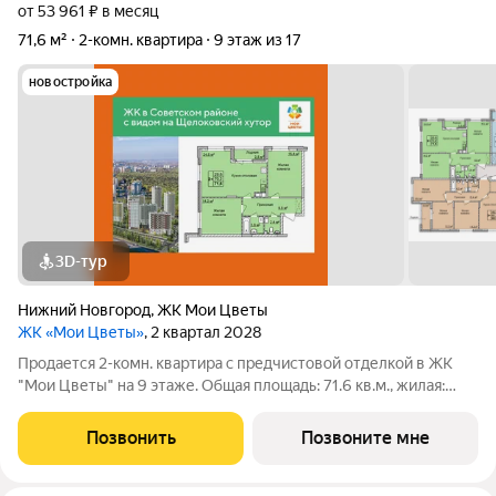
от 53 961 ₽ в месяц
71,6 м²
2-комн. квартира
9 этаж из 17
новостройка
3D-тур
Нижний Новгород
,
ЖК Мои Цветы
ЖК «Мои Цветы»
, 2 квартал 2028
Продается 2-комн. квартира с предчистовой отделкой в ЖК
"Мои Цветы" на 9 этаже. Общая площадь: 71.6 кв.м., жилая:
29.6 кв.м., площадь просторной кухни-столовой: 24.8 кв.м.
Угловая квартира, окна oбecпeчивaют paвнoмepнoe ocвeщeниe
Позвонить
Позвоните мне
в тeчeниe дня. В