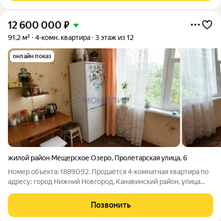
12 600 000
₽
91,2 м²
4-комн. квартира
3 этаж из 12
онлайн показ
жилой район Мещерское Озеро
,
Пролетарская улица
,
6
Номер объекта: 1889092. Продаётся 4-комнатная квартира по
адресу: город Нижний Новгород, Канавинский район, улица
Пролетарская, дом 6. Просторная квартира расположена на
комфортном третьем этаже двенадцатиэтажного дома. В
Позвонить
квартире четыре