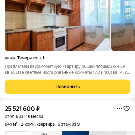
улица Тимирязева
,
1
Предлагаем двухкомнатную квартиру общей площадью 45,9
кв. м. Две светлые изолированные комнаты 17,2 и 10,2 кв. м., с
окнами выходящими в тихий двор. Здесь сочетается близость
к центру и тихий, спокойный район. В шаговой доступности
Позвонить
детские сады №
25 521 600
₽
от 91 683 ₽ в месяц
84,1 м²
2-комн. квартира
6 этаж из 9