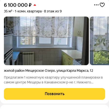
6 100 000
₽
35 м²
1-комн. квартира
8 этаж из 9
жилой район Мещерское Озеро
,
улица Карла Маркса
,
12
Предлагаем 1 комнатную квартиру улучшенной планировки в
самом центре Мещеры в Канавинском р-не г. Нижнего
Новгорода рядом с набережной Волги! Ост. Пролетарская в 2
минутах от дома. А метро Стрелка в 10 минутах ходьбы. Дом
Позвонить
1982 г. Хорошее состояние.