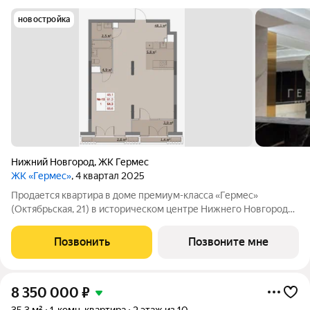
новостройка
Нижний Новгород
,
ЖК Гермес
ЖК «Гермес»
, 4 квартал 2025
Продается квартира в доме премиум-класса «Гермес»
(Октябрьская, 21) в историческом центре Нижнего Новгорода.
Площадь: 60.70 м, без отделки. Этаж: 5-й. Возможна
перепланировка под проект. Варианты: кухня-гостиная-
Позвонить
Позвоните мне
столовые, изолированные спальные
8 350 000
₽