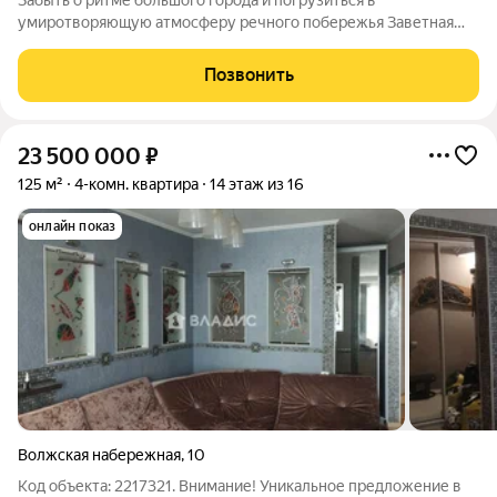
Забыть о ритме большого города и погрузиться в
умиротворяющую атмосферу речного побережья Заветная
мечта любого жителя мегаполиса сбудется в новом
курортном проекте «Подкова на Волге».Всего 13 этажей и
Позвонить
более 100 видовых квартир, наполненных светом и
23 500 000
₽
125 м²
4-комн. квартира
14 этаж из 16
онлайн показ
Волжская набережная
,
10
Код объекта: 2217321. Внимание! Уникальное предложение в