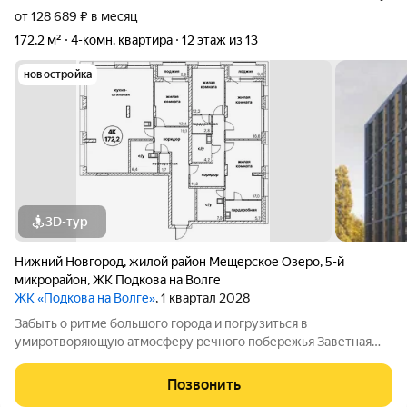
от 128 689 ₽ в месяц
172,2 м²
4-комн. квартира
12 этаж из 13
новостройка
3D-тур
Нижний Новгород
,
жилой район Мещерское Озеро
,
5-й
микрорайон
,
ЖК Подкова на Волге
ЖК «Подкова на Волге»
, 1 квартал 2028
Забыть о ритме большого города и погрузиться в
умиротворяющую атмосферу речного побережья Заветная
мечта любого жителя мегаполиса сбудется в новом
курортном проекте «Подкова на Волге».Всего 13 этажей и
Позвонить
более 100 видовых квартир, наполненных светом и