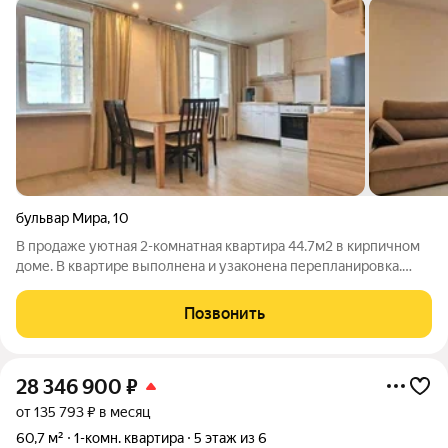
бульвар Мира
,
10
В продаже уютная 2-комнатная квартира 44.7м2 в кирпичном
доме. В квартире выполнена и узаконена перепланировка.
Уютная спальня 9,0 м2 с выделенной гардеробной и выходом
на застекленную лоджию. Просторная кухня гостиная 23.8 м2
Позвонить
на два окна, при
28 346 900
₽
от 135 793 ₽ в месяц
60,7 м²
1-комн. квартира
5 этаж из 6