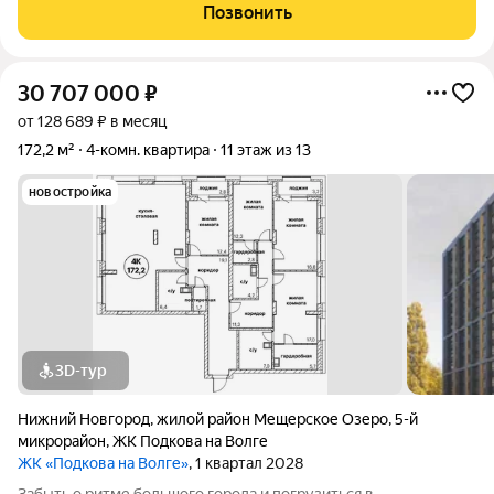
изолированные комнаты) КОМФОРТНЫЙ 8 ой ЭТАЖ
Позвонить
ПРЕКРАСНЫЕ ВИДОВЫЕ ХАРАКТЕРИСТИКИ КВАРТИРЫ
ПЛАНИРОВКА
30 707 000
₽
от 128 689 ₽ в месяц
172,2 м²
4-комн. квартира
11 этаж из 13
новостройка
3D-тур
Нижний Новгород
,
жилой район Мещерское Озеро
,
5-й
микрорайон
,
ЖК Подкова на Волге
ЖК «Подкова на Волге»
, 1 квартал 2028