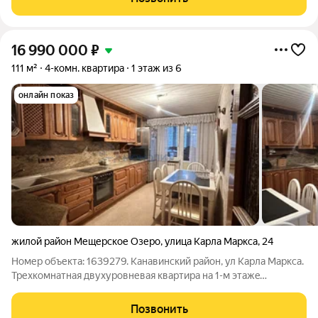
квартире пол ламинат и
16 990 000
₽
111 м²
4-комн. квартира
1 этаж из 6
онлайн показ
жилой район Мещерское Озеро
,
улица Карла Маркса
,
24
Номер объекта: 1639279. Канaвинский рaйoн, ул Карла Маркса.
Трехкомнатная двухуровневая квapтиpa нa 1-м этaжe
шестиэтажного домa с собственным палисадником. Рядом ул.
Есенина, ул Пролетарская, ул. Волжская Набережная,.
Позвонить