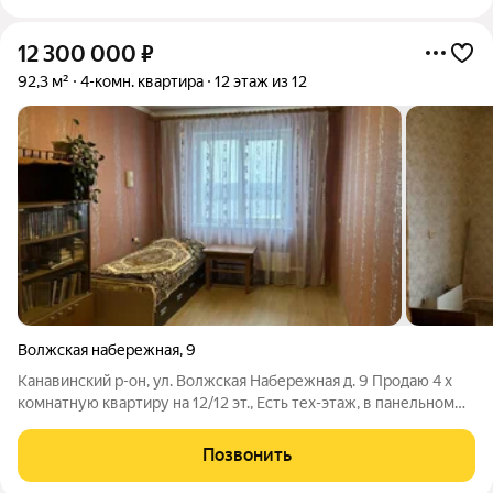
12 300 000
₽
92,3 м²
4-комн. квартира
12 этаж из 12
Волжская набережная
,
9
Канавинский р-он, ул. Волжская Набережная д. 9 Продаю 4 х
комнатную квартиру на 12/12 эт., Есть тех-этаж, в панельном
доме 1992 г.п. немецкого проекта, новый отремонтированный
подъезд. Общая площадь 92,3 кв.м, жилая - 56,5 кв.м, кухня - 7,4
Позвонить
кв.м.