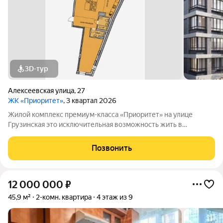
3D-тур
Алексеевская улица
,
27
ЖК «Приоритет»
, 3 квартал 2026
Жилой комплекс премиум-класса «Приоритет» на улице
Грузинская это исключительная возможность жить в
историческом центре Нижнего Новгорода. Фасады здания
выходят непосредственно в сквер имени Свердлова и к театру
Позвонить
«Комедiя». Жилой комплекс расположен
12 000 000
₽
45,9 м²
2-комн. квартира
4 этаж из 9