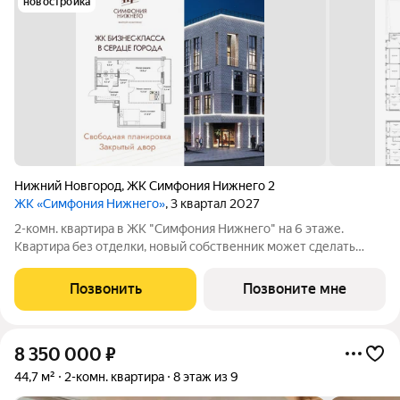
новостройка
Нижний Новгород
,
ЖК Симфония Нижнего 2
ЖК «Симфония Нижнего»
, 3 квартал 2027
2-комн. квартира в ЖК "Симфония Нижнего" на 6 этаже.
Квартира без отделки, новый собственник может сделать
ремонт по своему дизайн-проекту. Общая площадь: 84.1 кв.м.,
жилая: 34.3 кв.м., площадь просторной кухни-столовой: 21.2
Позвонить
Позвоните мне
кв.м. Комнаты
8 350 000
₽
44,7 м²
2-комн. квартира
8 этаж из 9