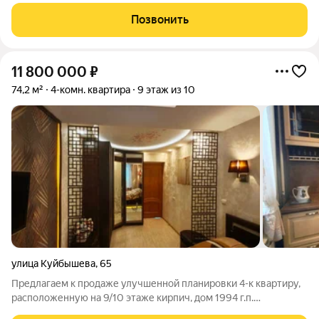
Дом находится в тихом уютном месте. Развитая
инфраструктура, радом магазины, торговые центры, школы.
Позвонить
Хорошая транспортная развязка. Чистая
11 800 000
₽
74,2 м²
4-комн. квартира
9 этаж из 10
улица Куйбышева
,
65
Предлагаем к продаже улучшенной планировки 4-к квартиру,
расположенную на 9/10 этаже кирпич, дом 1994 г.п.
Характеристики: Общая площадь 74,2 кв.м. Жилая площадь 54,2