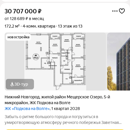
30 707 000
₽
от 128 689 ₽ в месяц
172,2 м²
4-комн. квартира
13 этаж из 13
новостройка
3D-тур
Нижний Новгород
,
жилой район Мещерское Озеро
,
5-й
микрорайон
,
ЖК Подкова на Волге
ЖК «Подкова на Волге»
, 1 квартал 2028
Забыть о ритме большого города и погрузиться в
умиротворяющую атмосферу речного побережья Заветная
мечта любого жителя мегаполиса сбудется в новом