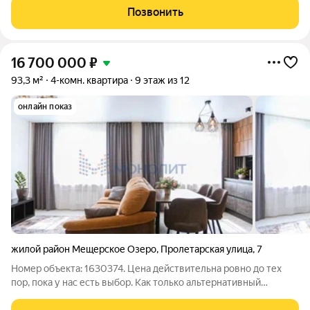
кв.м. Комнаты изолированные и на разные стороны
Позвонить
(17,2+11,4+13,0+10,8 кв.м).
16 700 000
₽
93,3 м²
4-комн. квартира
9 этаж из 12
онлайн показ
жилой район Мещерское Озеро
,
Пролетарская улица
,
7
Номер объекта: 1630374. Цена действительна ровно до тех
пор, пока у нас есть выбор. Как только альтернативный
вариант уйдет - текущее предложение аннулируется!