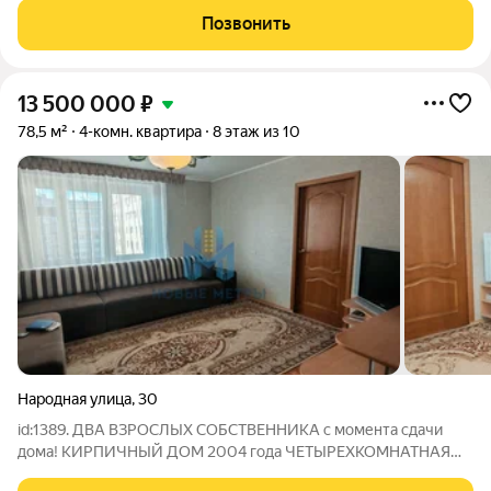
курортном проекте «Подкова на Волге».Всего 13 этажей и
Позвонить
более 100 видовых квартир, наполненных светом и
13 500 000
₽
78,5 м²
4-комн. квартира
8 этаж из 10
Народная улица
,
30
id:1389. ДВА ВЗРОСЛЫХ СОБСТВЕННИКА с момента сдачи
дома! КИРПИЧНЫЙ ДОМ 2004 года ЧЕТЫРЕХКОМНАТНАЯ
КВАРТИРА С БОЛЬШОЙ КУХНЕЙ (кухня 11 м2, гостиная и три