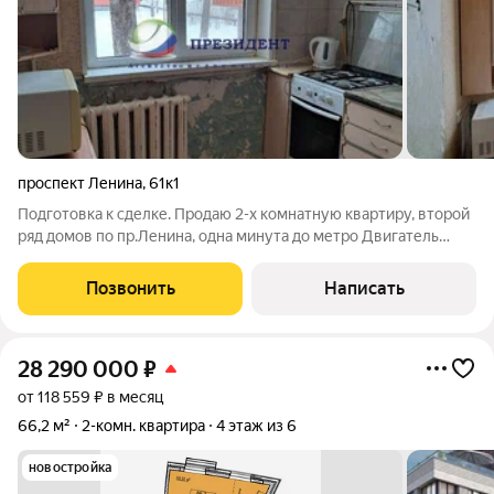
проспект Ленина
,
61к1
Подготовка к сделке. Продаю 2-х комнатную квартиру, второй
ряд домов по пр.Ленина, одна минута до метро Двигатель
Революции, отличная транспортная развязка в любую часть
города, идеальное местоположение. Дом обслуживает ТСЖ-
Позвонить
Написать
это значит чистота ,
28 290 000
₽
от 118 559 ₽ в месяц
66,2 м²
2-комн. квартира
4 этаж из 6
новостройка