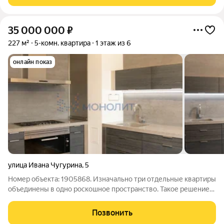
Транспортная развязка во все
35 000 000
₽
227 м²
5-комн. квартира
1 этаж из 6
онлайн показ
улица Ивана Чугурина
,
5
Номер объекта: 1905868. Изначально три отдельные квартиры
объединены в одно роскошное пространство. Такое решение
стало уникальным объектом! Это не просто квартира это образ
жизни. Здесь пространство, свет, тишина и премиальное
Позвонить
качество в каждом