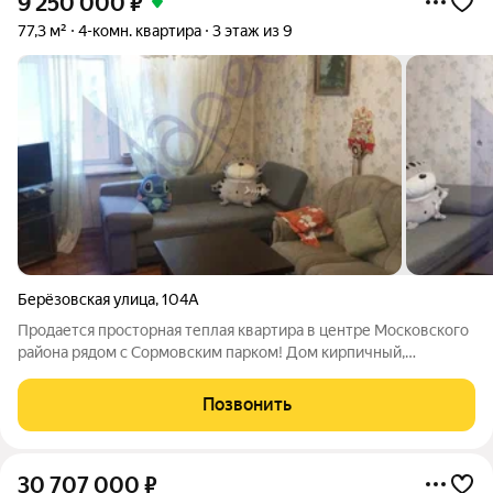
9 250 000
₽
77,3 м²
4-комн. квартира
3 этаж из 9
Берёзовская улица
,
104А
Продается просторная теплая квартира в центре Московского
района рядом с Сормовским парком! Дом кирпичный,
построен по Ленинградскому проекту, с хорошей
звукоизоляцией, в 2025 году отремонтированы входные
Позвонить
группы современными материалами, в под"езде
30 707 000
₽