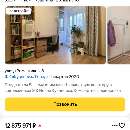
35,3 м²
1-комн. квартира
2 этаж из 10
новостройка
улица Романтиков
,
8
ЖК «Кузнечиха Город»
, 1 квартал 2020
Предлагаем Вашему вниманию 1-комнатную квартиру в
современном ЖК Новая Кузнечиха. Комфортная планировка в
формате Евро, общая площадь с учетом лоджии 35,3 кв. м.
Кухня-гостиная 16,0 кв. м. Уютная спальня 10,8 кв. м. с выходом
Позвонить
на застекленную лоджию
12 875 971
₽