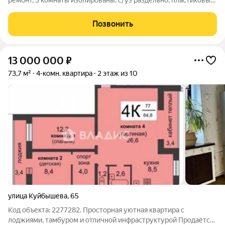
ремонт, 3 комнаты изолированы, с/уз раздельно, пластиковые
окна, лоджия, застеклена, отличный погреб под лоджией,
индивидуальный тамбур, один взрослый собственник.
Позвонить
Альтернат подобран
13 000 000
₽
73,7 м²
4-комн. квартира
2 этаж из 10
улица Куйбышева
,
65
Код объекта: 2277282. Просторная уютная квартира с
лоджиями, тамбуром и отличной инфраструктурой Продаётся