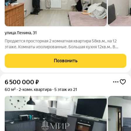
улица Ленина
,
31
Продается просторная 2 комнатная квартира 58кв.м., на 12
этаже. Комнаты изолированные. Большая кухня 12кв.м.. В
квартире остается мебель и частично бытовая техника.
Квартира не в залоге, не в ипотеке, долгов нет. Рядом 2
Позвонить
детских сада, школа,
6 500 000
₽
60 м²
2-комн. квартира
5 этаж из 21