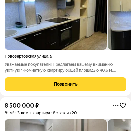
Нововартовская улица
,
5
Уважаемые покупатели! Предлагаем вашему вниманию
уютную 1-комнатную квартиру общей площадью 40,6 м,
расположенную на 1 этаже современного монолитного дома
по адресу: г. Нижневартовск, ул. Нововартовская, д. 5.
Позвонить
Преимущества квартиры: подходит под
8 500 000
₽
81 м²
3-комн. квартира
8 этаж из 20