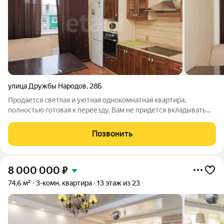
улица Дружбы Народов
,
28Б
Продается светлая и уютная однокомнатная квартира,
полностью готовая к переезду. Вам не придется вкладывать
время и средства в ремонт здесь уже сделан качественный
косметический ремонт, который позволит вам сразу
Позвонить
наслаждаться комфортом. Для вашего
8 000 000
₽
74,6 м²
3-комн. квартира
13 этаж из 23