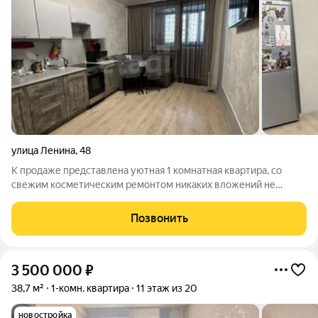
улица Ленина
,
48
К продаже представлена уютная 1 комнатная квартира, со
свежим косметическим ремонтом никаких вложений не
требует. При продаже мебель и техника остается по
договоренности. Удобное расположение всё что нужно
Позвонить
находиться в шаговой доступности: школа,
3 500 000
₽
38,7 м²
1-комн. квартира
11 этаж из 20
новостройка