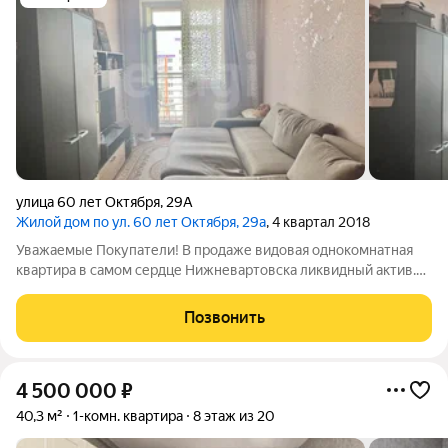
улица 60 лет Октября
,
29А
Жилой дом по ул. 60 лет Октября, 29а
, 4 квартал 2018
Уважаемые Покупатели! В продаже видовая однокомнатная
квартира в самом сердце Нижневартовска ликвидный актив.
-Спрос на такую локацию (рядом «Рябиновый бульвар»,
набережная, школы, магазины) всегда высок. -Косметический
Позвонить
ремонт готов к немедленному
4 500 000
₽
40,3 м²
1-комн. квартира
8 этаж из 20