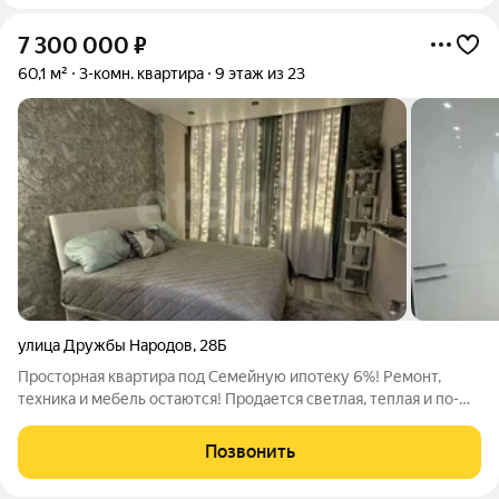
7 300 000
₽
60,1 м²
3-комн. квартира
9 этаж из 23
улица Дружбы Народов
,
28Б
Просторная квартира под Семейную ипотеку 6%! Ремонт,
техника и мебель остаются! Продается светлая, теплая и по-
настоящему уютная квартира в развитом микрорайоне города.
Это идеальный вариант для тех, кто хочет воспользоваться
Позвонить
господдержкой: Семейная