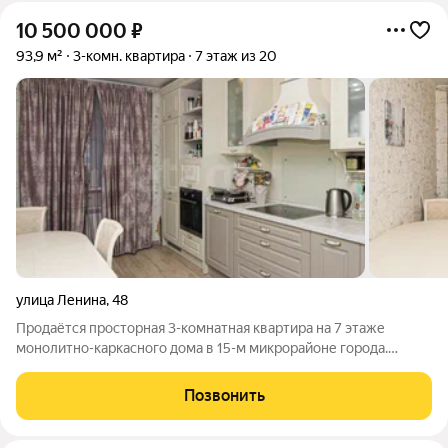
10 500 000
₽
93,9 м²
3-комн. квартира
7 этаж из 20
улица Ленина
,
48
Продаётся просторная 3-комнатная квартира на 7 этаже
монолитно-каркасного дома в 15-м микрорайоне города.
Комнаты изолированные планировка удобная для семьи. Дом
подходит под семейную ипотеку 6%. Рядом детский сад и
Позвонить
лицей, до них можно дойти, не