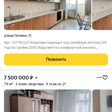
улица Ленина
,
31
Арт. 137790227 Квартира подходит под семейную ипотеку 6%
Год постройки 2015! Ваша мечта о комфортной жизни в
шаговой доступности от всего необходимого! Продается
теплая, светлая, уютная 2-комнатная квартира в монолитном
Позвонить
доме. Большая кухня, идеально
7 500 000
₽
79 м²
2-комн. квартира
9 этаж из 21