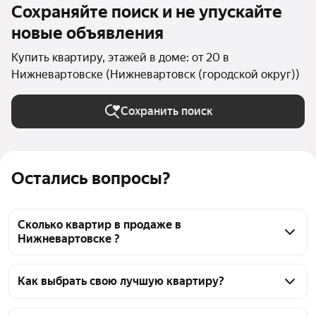
Сохраняйте поиск и не упускайте
новые объявления
Купить квартиру, этажей в доме: от 20 в
Нижневартовске (Нижневартовск (городской округ))
Сохранить поиск
Остались вопросы?
Сколько квартир в продаже в
Нижневартовске ?
На Яндекс Недвижимости в продаже в 
Нижневартовске 27 квартир, из них 27 объявлений 
Как выбрать свою лучшую квартиру?
от агентств
Чтобы купить квартиру в высотках, воспользуйтесь 