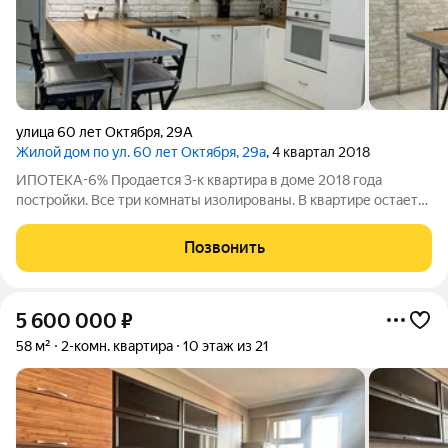
улица 60 лет Октября
,
29А
Жилой дом по ул. 60 лет Октября, 29а
, 4 квартал 2018
ИПОТЕКА-6% Продается 3-к квартира в доме 2018 года
постройки. Все три комнаты изолированы. В квартире остается
вся мебель и техника. Санузел совмещен, установлен бойлер
для нагрева воды, на случай отключения горячей воды в
Позвонить
летний сезон. Необычная
5 600 000
₽
58 м²
2-комн. квартира
10 этаж из 21