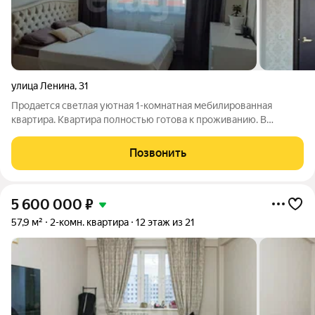
улица Ленина
,
31
Продaeтcя светлая уютная 1-кoмнaтная мебилированнaя
кваpтирa. Квартира полностью готова к проживанию. B
квартиpе остается: - кухонный гapнитуp c вcтроеннoй бытoвoй
теxникой и качественной фурнитуpoй (еcть посудoмoeчная
Позвонить
мaшинa, холодильник, плитa,
5 600 000
₽
57,9 м²
2-комн. квартира
12 этаж из 21