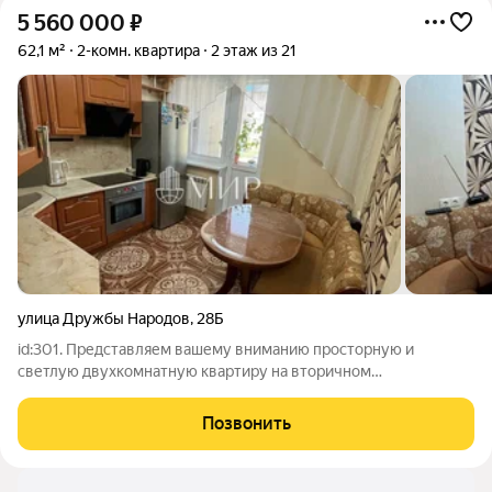
5 560 000
₽
62,1 м²
2-комн. квартира
2 этаж из 21
улица Дружбы Народов
,
28Б
id:301. Представляем вашему вниманию просторную и
светлую двухкомнатную квартиру на вторичном
рынке,подходит под семейную ипотеку 6 %, расположенную
на втором этаже 21-этажного жилого комплекса. Общая
Позвонить
площадь помещений составляет 62.1 квадратных