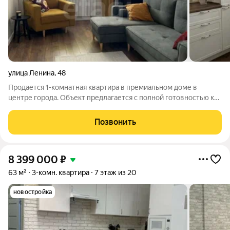
улица Ленина
,
48
Продается 1-комнатная квартира в премиальном доме в
центре города. Объект предлагается с полной готовностью к
проживанию: выполнен качественный современный ремонт в
2021 году, вся мебель и техника остаются новому владельцу.
Позвонить
Планировка функциональна и
8 399 000
₽
63 м²
3-комн. квартира
7 этаж из 20
новостройка