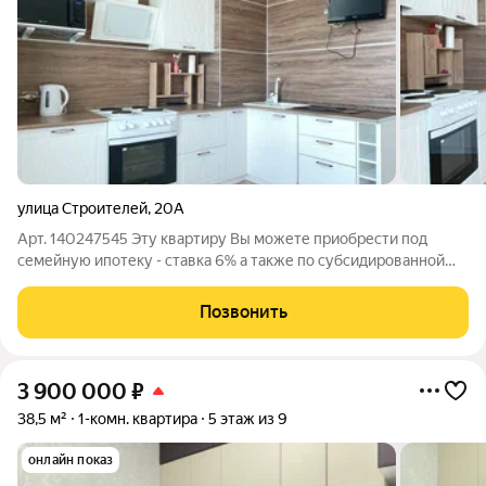
улица Строителей
,
20А
Арт. 140247545 Эту квартиру Вы можете приобрести под
семейную ипотеку - ставка 6% а также по субсидированной
ставки от 12,25 % только от Компании Самолет Плюс! Продаю
1-комнатную квартиру в новом доме (Нижневартовск, ул.
Позвонить
Строителей, 20а) Юридическая
3 900 000
₽
38,5 м²
1-комн. квартира
5 этаж из 9
онлайн показ