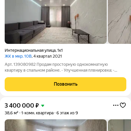
Интернациональная улица
,
1к1
ЖК в мкр. 10В
, 4 квартал 2021
Арт. 139080982 Продам просторную однокомнатную
квартиру в спальном районе. - Улучшенная плвнировка; -
Балкон обшит; - В с/у кафельная плитка; - Натяжные потолки;
Позвонить
3 400 000
₽
38,6 м²
1-комн. квартира
6 этаж из 9