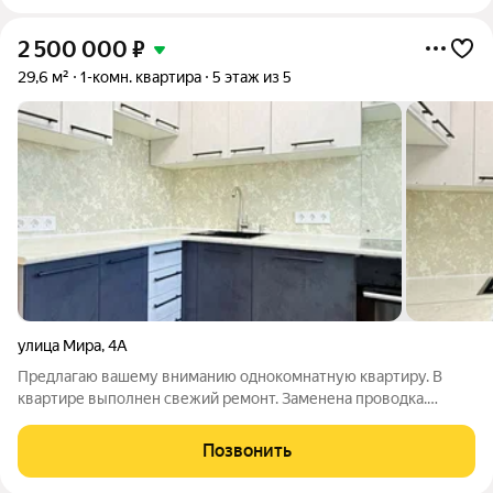
2 500 000
₽
29,6 м²
1-комн. квартира
5 этаж из 5
улица Мира
,
4А
Предлагаю вашему вниманию однокомнатную квартиру. В
квартире выполнен свежий ремонт. Заменена проводка.
Выровнены стены. Стяжка пола. Новые радиаторы отопления.
Свежие обои и напольное покрытие. В микрорайоне хорошо
Позвонить
развиты инфраструктура. Все в