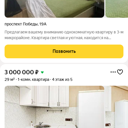
проспект Победы
,
19А
Предлагаем вашему вниманию однокомнатную квартиру в 3-м
микрорайоне. Квартира светлая и уютная, находится на
среднем этаже. Выполнен косметический ремонт. При
продаже вся мебель и бытовая техника остаются новому
Позвонить
владельцу. Во дворе дома расположена
3 000 000
₽
29 м²
1-комн. квартира
4 этаж из 5