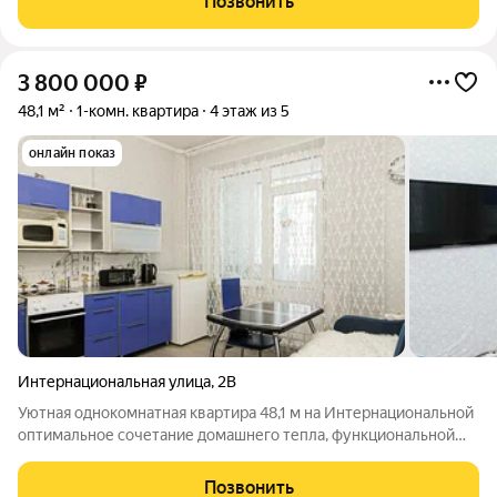
Позвонить
3 800 000
₽
48,1 м²
1-комн. квартира
4 этаж из 5
онлайн показ
Интернациональная улица
,
2В
Уютная однокомнатная квартира 48,1 м на Интернациональной
оптимальное сочетание домашнего тепла, функциональной
планировки и выгодной цены. Прямая продажа, все документы
готовы выход на сделку быстрый. Возможна ипотека, готовы к
Позвонить