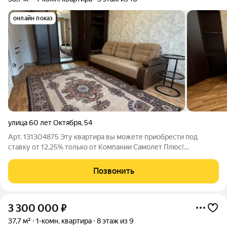
онлайн показ
улица 60 лет Октября
,
54
Арт. 131304875 Эту квартира вы можете приобрести под
ставку от 12,25% только от Компании Самолет Плюс!
Позвоните, рекомендуем не тянуть с просмотром
Однокомнатная квартира, расположенная по адресу: улица 60
Позвонить
лет Октября д 54 . Этажность: 3/16. Проект
3 300 000
₽
37,7 м²
1-комн. квартира
8 этаж из 9