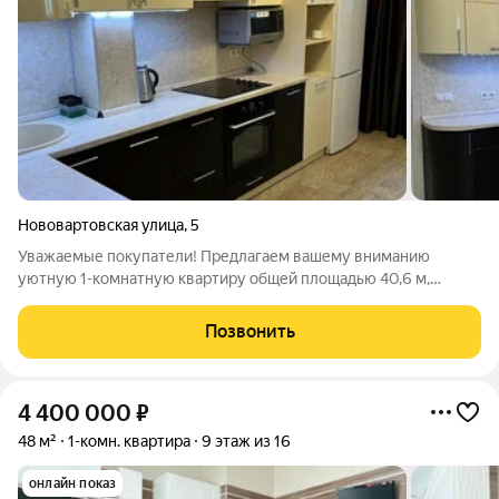
Нововартовская улица
,
5
Уважаемые покупатели! Предлагаем вашему вниманию
уютную 1-комнатную квартиру общей площадью 40,6 м,
расположенную на 1 этаже современного монолитного дома
по адресу: г. Нижневартовск, ул. Нововартовская, д. 5.
Позвонить
Преимущества квартиры: подходит под
4 400 000
₽
48 м²
1-комн. квартира
9 этаж из 16
онлайн показ