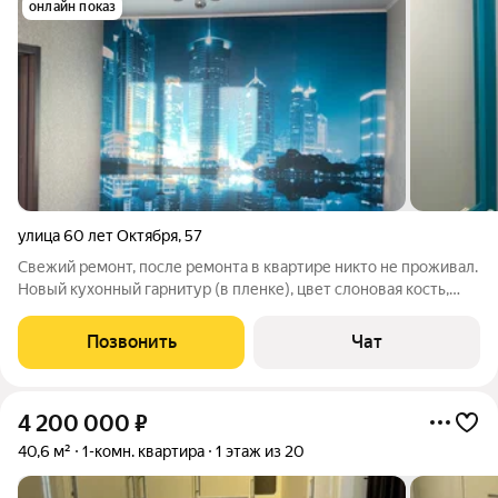
онлайн показ
улица 60 лет Октября
,
57
Свежий ремонт, после ремонта в квартире никто не проживал.
Новый кухонный гарнитур (в пленке), цвет слоновая кость,
новая техника: 1. Варочная панель AEG; 2. Духовой шкаф Bosch;
3. Система фильтрации воды Аквафор; 4. Принудительная
Позвонить
Чат
вытяжка Krona.
4 200 000
₽
40,6 м²
1-комн. квартира
1 этаж из 20