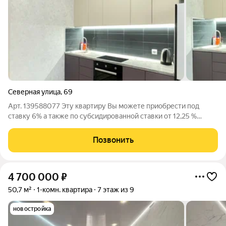
Северная улица
,
69
Арт. 139588077 Эту квартиру Вы можете приобрести под
ставку 6% а также по субсидированной ставки от 12,25 %
только от Компании Самолет Плюс! Продается компактная и
выгодная 1комнатная квартира в монолитном доме на ул.
Позвонить
Северная идеальный вариант для
4 700 000
₽
50,7 м²
1-комн. квартира
7 этаж из 9
новостройка