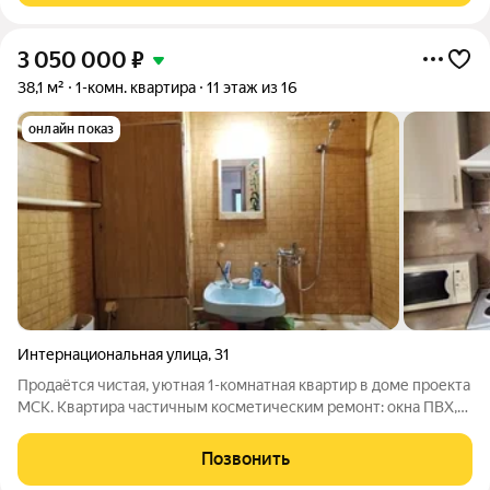
3 050 000
₽
38,1 м²
1-комн. квартира
11 этаж из 16
онлайн показ
Интернациональная улица
,
31
Продаётся чистая, уютная 1-комнатная квартир в доме проекта
МСК. Квартира частичным косметическим ремонт: окна ПВХ,
обои светлых тонов, ровные стены, на полу линолеум, потолки
под побелку, установлены хорошие входные двери и
Позвонить
современные радиаторы