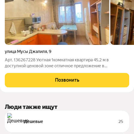
улица Мусы Джалиля
,
9
Арт. 136267228 Уютная 1комнатная квартира 45,2 м в
доступной ценовой зоне отличное предложение в
Нижневартовске, ул. Мусы Джалиля. Прямая продажа, все
документы готовы сделка пройдет быстро. Подходит под
Позвонить
семейную ипотеку 6% Квартира расположена на
Люди также ищут
Дешевые
25