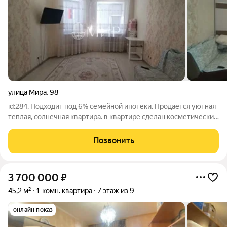
улица Мира
,
98
id:284. Подходит под 6% семейной ипотеки. Продается уютная
теплая, солнечная квартира. в квартире сделан косметический
ремонт, санузел обшит аккуратно пластиковыми панелями.
Квартира очень уютная. реальному покупателю разумный
Позвонить
торг
3 700 000
₽
45,2 м²
1-комн. квартира
7 этаж из 9
онлайн показ