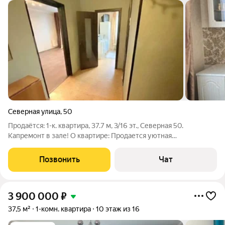
Северная улица
,
50
Продаётся: 1-к. квартира, 37.7 м, 3/16 эт., Северная 50.
Капремонт в зале! О квартире: Продается уютная
однокомнатная квартира на 3-м этаже 16-этажного панельного
дома (1992 г.п., серия П-44). Параметры: Общая площадь: 37.7 м
Позвонить
Чат
Кухня: 8 м Высота
3 900 000
₽
37,5 м²
1-комн. квартира
10 этаж из 16