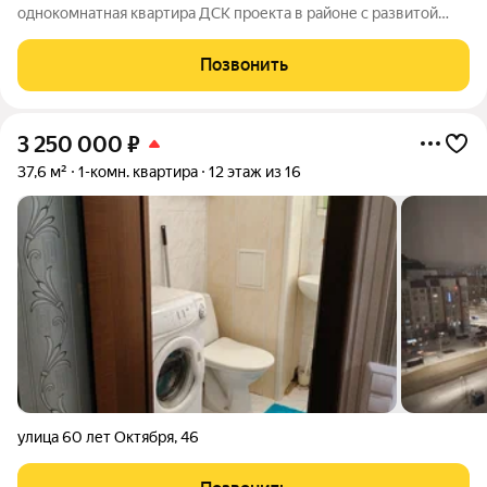
однокомнатная квартира ДСК проекта в районе с развитой
инфраструктурой. Для семей с детьми: рядом школа №22,
лицей №2 и детские сады «Журавушка», «Соловушка»,
Позвонить
«Северяночка», спорткомплекс «Арена», сетевые
3 250 000
₽
37,6 м²
1-комн. квартира
12 этаж из 16
улица 60 лет Октября
,
46