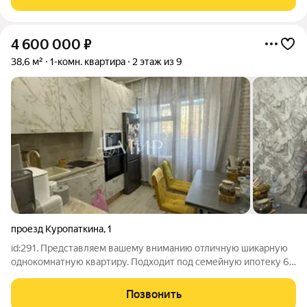
разумным
4 600 000
₽
38,6 м²
1-комн. квартира
2 этаж из 9
проезд Куропаткина
,
1
id:291. Представляем вашему вниманию отличную шикарную
однокомнатную квартиру. Подходит под семейную ипотеку 6
%, квартира заезжай и живи.
Позвонить