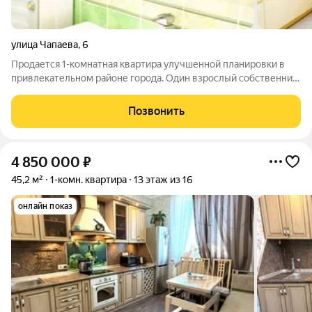
улица Чапаева
,
6
Продается 1-комнатная квартира улучшенной планировки в
привлекательном районе города. Один взрослый собственник.
Без обременений. Ремонт дизайнерский. Кухня "Bosh"
остаётся. Встроенная техника новая. Поблизости много
Позвонить
детских площадок и мест для
4 850 000
₽
45,2 м²
1-комн. квартира
13 этаж из 16
онлайн показ