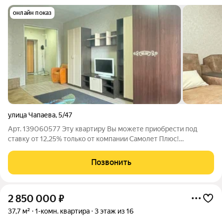
онлайн показ
улица Чапаева
,
5/47
Арт. 139060577 Эту квартиру Вы можете приобрести под
ставку от 12,25% только от компании Самолет Плюс!
Продается просторная 1-комнатная квартира в кирпичном
доме. Эта квартира идеальный старт для тех, кто хочет жить в
Позвонить
центре событий. Расположена она
2 850 000
₽
37,7 м²
1-комн. квартира
3 этаж из 16