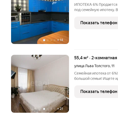
ИПОТЕКА 6% Продается 3
под семейную ипотеку. В
перепланировок нет. Рем
На полу линолеум везде,
Показать телефон
более подробной
+
14
55,4 м² · 2-комнатная
улица Льва Толстого
,
11
Семейная ипотека от 6%!
большой семьи! Ищете и
будет свой уголок? Вы е
двухкомнатная квартира в са
Показать телефон
не потревожит городско
+
21