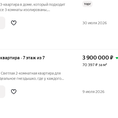
торг
-квартира в доме, который подходит
се 3 комнаты изолированы,
онт косметический, все чисто, ухожено.
 в санузле ремонт от застройщика. За
30 июля 2026
3 900 000
₽
 квартира · 7 этаж из 7
70 397 ₽ за м²
 Светлая 2-комнатная квартира для
деальное гнездышко, где у каждого
го нашли! Продается светлая
мом тихом районе города здесь вас
9 июля 2026
й