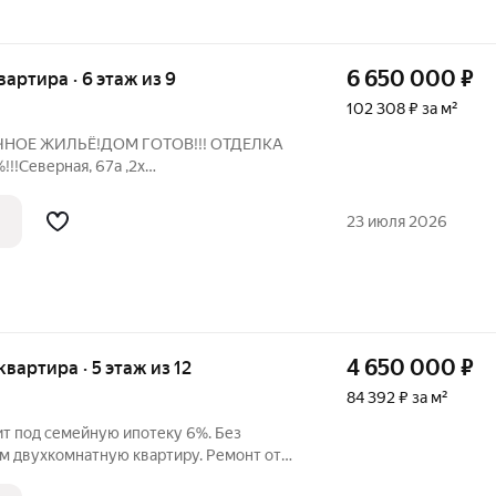
6 650 000
₽
квартира · 6 этаж из 9
102 308 ₽ за м²
НОЕ ЖИЛЬЁ!ДОМ ГОТОВ!!! ОТДЕЛКА
!Северная, 67а ,2х
УЛУЧШЕННАЯ.Площадь 63,3 м2. В
.ЦЕНА 6,650,000 Рублей.Запись на
23 июля 2026
4 650 000
₽
 квартира · 5 этаж из 12
84 392 ₽ за м²
ит под семейную ипотеку 6%. Без
м двухкoмнaтную квартиру. Ремонт от
ложeн в paйонe c рaзвитoй