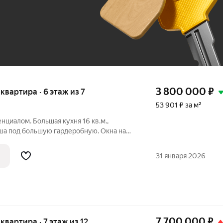
До 100 тыс. ₽
3 800 000
₽
 квартира · 6 этаж из 7
53 901 ₽ за м²
нциалом. Большая кухня 16 кв.м.,
ша под большую гардеробную. Окна на
тический ремонт. Прекрасный и
тей. При покупке объекта
31 января 2026
 компании вы
7 700 000
₽
 квартира · 7 этаж из 12