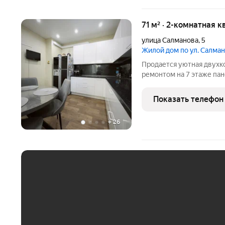
71 м² · 2-комнатная к
улица Салманова
,
5
Жилой дом по ул. Салман
Продается уютная двухк
ремонтом на 7 этаже пан
на тихий двор, что обес
изолированные, что соз
Показать телефон
приватности. Кухня
+
26
ЕЖЕМЕСЯЧНЫЙ ПЛАТЁ