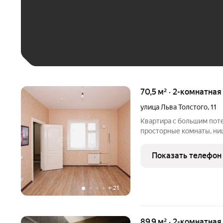
До 30 тыс. ₽
До 50 тыс. ₽
До 70 тыс. ₽
Больше 100 тыс. ₽
70,5 м² · 2-комнатная
улица Льва Толстого
,
11
Квартира с большим поте
просторные комнаты, ни
обе стороны дома, косме
современный двор для де
Показать телефон
недвижимости, от нашей
+
21
89,9 м² · 2-комнатная