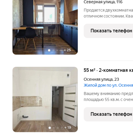
Северная улица
,
116
Продается двухкомнатна
отличном состоянии. Ква
Планировка отличается 
изолированные , окна вы
Показать телефон
останется
+
25
55 м² · 2-комнатная к
Осенняя улица
,
23
Жилой дом по ул. Осення
Вашему вниманию предла
площадью 55 кв.м. с оче
одна комната 24 кв.м., в
Лоджия в спальне в ПОДА
Показать телефон
спальне окно
+
19