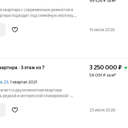
99 526 ₽ за м²
я квартира с современным ремонтом в
ртира подходит под семейную ипотеку.
функциональностью, все комнаты
ходят на две стороны. Новым владельцам
15 июля 2026
3 250 000
₽
вартира · 3 этаж из 7
59 091 ₽ за м²
я, 23
, 1 квартал 2021
гается двухкомнатная квартира
нь редкой и интересной планировкой -
торая 12 кв.м, и в квартире ДВЕ ЛОДЖИИ.
РОК за выбор этой квартиры! В кухне и
23 июля 2026