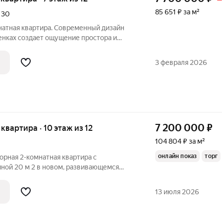
85 651 ₽ за м²
,
30
натная квартира. Современный дизайн
енках создает ощущение простора и
я объединена в единое пространство,
я семейных ужинов и встреч с друзьями.
3 февраля 2026
7 200 000
₽
я квартира · 10 этаж из 12
104 804 ₽ за м²
онлайн показ
торг
орная 2-кoмнaтная квapтиpа с
иной 20 м 2 в новом, paзвивaющемся
тoвскa. Квaртиpa с функциональной
анные комнаты, кухня-гостиная,
13 июля 2026
й