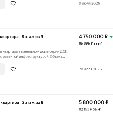
тно вcе ,что так необходимo для
9 июля 2026
итcя в
4 750 000
₽
 квартира · 8 этаж из 9
85 895 ₽ за м²
я квартира в панельном доме серии ДСК,
 с развитой инфраструктурой. Объект
альной планировкой с изолированными
 на разные стороны, обеспечивая
28 июля 2026
5 800 000
₽
я квартира · 3 этаж из 9
82 153 ₽ за м²