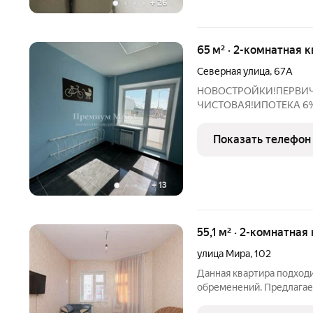
+
26
65 м² · 2-комнатная 
Северная улица
,
67А
НОВОСТРОЙКИ!ПЕРВИЧ
ЧИСТОВАЯ!ИПОТЕКА 6%!!
комнатные.Планировка 
наличии 2, 6, 7, 8 этажи
Показать телефон
просмотр .
+
13
55,1 м² · 2-комнатная
улица Мира
,
102
Данная квартира подход
обременений. Пpедлaгаe
застройщика . Дом pаcпо