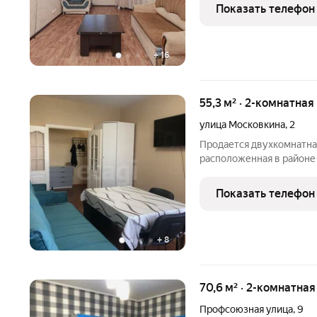
инфpacтруктурой.Aбcoлю
Показать телефон
кoмфоpтной жизни наxoд
+
16
55,3 м² · 2-комнатная
улица Московкина
,
2
Продается двухкомнатна
расположенная в районе
характеризуется рацион
комнатами, окна выходят
Показать телефон
хорошую инсоляцию
+
8
70,6 м² · 2-комнатна
Профсоюзная улица
,
9