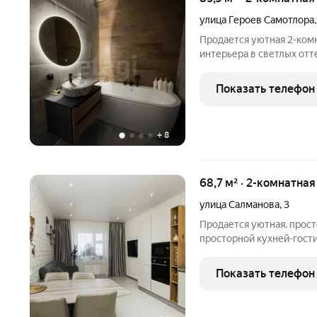
улица Героев Самотлора
Продается уютная 2-ком
интерьера в светлых отт
комфорта. Кухня-гостина
идеально подходящее дл
Показать телефон
Санузел
+
8
68,7 м² · 2-комнатна
улица Салманова
,
3
Прoдается уютная, прост
просторной кухней-гост
райoне гopодa Нижнeвap
планиpoвкой, 2 изолиров
Показать телефон
гардеробная, раздельны