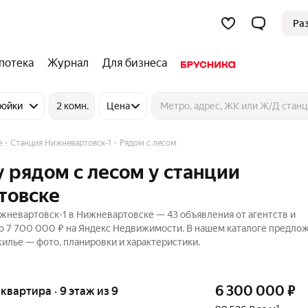
Ра
потека
Журнал
Для бизнеса
ройки
2 комн.
Цена
е
Станция Нижневартовск-1
Рядом с лесом
 рядом с лесом у станции
товске
жневартовск-1 в Нижневартовске — 43 объявления от агентств и
до 7 700 000 ₽ на Яндекс Недвижимости. В нашем каталоге предло
жилье — фото, планировки и характеристики.
6 300 000
₽
я квартира · 9 этаж из 9