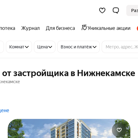
Ра
потека
Журнал
Для бизнеса
Уникальные акции
Комнат
Цена
Взнос и платёж
й от застройщика в Нижнекамске
ижнекамске
цене