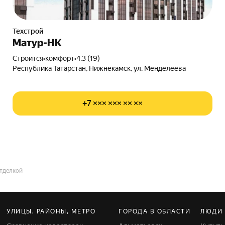
Техстрой
Матур-НК
Строится
•
комфорт
•
4.3 (19)
Республика Татарстан, Нижнекамск, ул. Менделеева
+7 ××× ××× ×× ××
отделкой
УЛИЦЫ, РАЙОНЫ, МЕТРО
ГОРОДА В ОБЛАСТИ
ЛЮДИ 