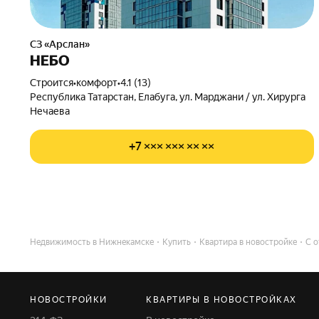
СЗ «Арслан»
НЕБО
Строится
•
комфорт
•
4.1 (13)
Республика Татарстан, Елабуга, ул. Марджани / ул. Хирурга
Нечаева
+7 ××× ××× ×× ××
Недвижимость в Нижнекамске
Купить
Квартира в новостройке
С 
НОВОСТРОЙКИ
КВАРТИРЫ В НОВОСТРОЙКАХ