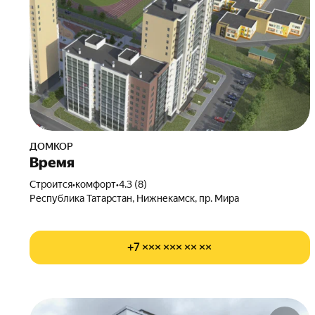
ДОМКОР
Время
Строится
•
комфорт
•
4.3 (8)
Республика Татарстан, Нижнекамск, пр. Мира
+7 ××× ××× ×× ××