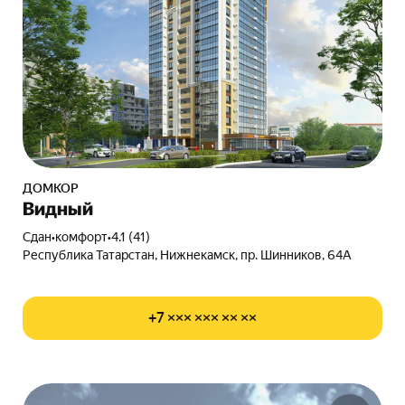
ДОМКОР
Видный
Сдан
•
комфорт
•
4.1 (41)
Республика Татарстан, Нижнекамск, пр. Шинников, 64А
+7 ××× ××× ×× ××