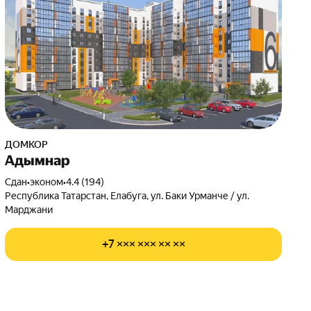
ДОМКОР
Адымнар
Сдан
•
эконом
•
4.4 (194)
Республика Татарстан, Елабуга, ул. Баки Урманче / ул.
Марджани
+7 ××× ××× ×× ××