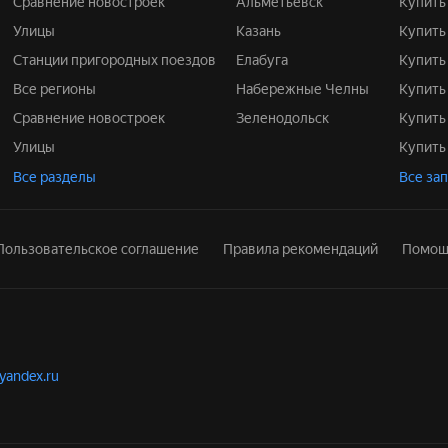
Сравнение новостроек
Альметьевск
Купит
Улицы
Казань
Купит
Станции пригородных поездов
Елабуга
Купит
Все регионы
Набережные Челны
Купит
Сравнение новостроек
Зеленодольск
Купит
Улицы
Купит
Все разделы
Все за
Пользовательское соглашение
Правила рекомендаций
Помощ
.yandex.ru