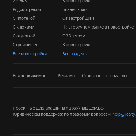
214-ФЗ
В новостройке
Рядом с рекой
Бизнес класс
С ипотекой
От застройщика
С ключами
На вторичном рынке в новостройке
С отделкой
С 3D-туром
Строящиеся
В новостройке
Все новостройки
Все разделы
Вся недвижимость
Реклама
Стань частью команды
Проектные декларации на
https://наш.дом.рф
Юридическая поддержка по правовым вопросам:
help@realty