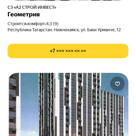
СЗ «А2 СТРОЙ ИНВЕСТ»
Геометрия
Строится
•
комфорт
•
4.3 (9)
Республика Татарстан, Нижнекамск, ул. Баки Урманче, 12
+7 ××× ××× ×× ××