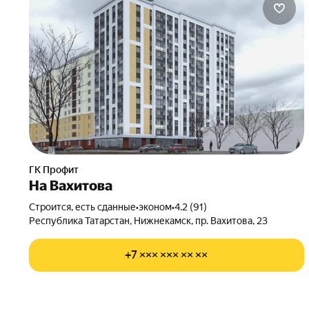
ГК Профит
На Вахитова
Строится, есть сданные
•
эконом
•
4.2 (91)
Республика Татарстан, Нижнекамск, пр. Вахитова, 23
+7 ××× ××× ×× ××