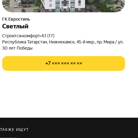
ГК Евростиль
Светлый
Строится
•
комфорт
•
4.1 (17)
Республика Татарстан, Нижнекамск, 45-й мкр., пр. Мира / ул.
30 лет Победы
+7 ××× ××× ×× ××
ТАКЖЕ ИЩУТ