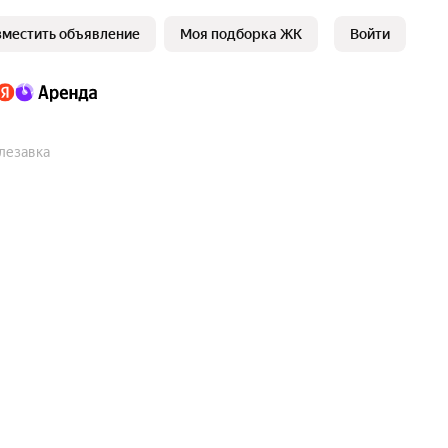
зместить объявление
Моя подборка ЖК
Войти
лезавка