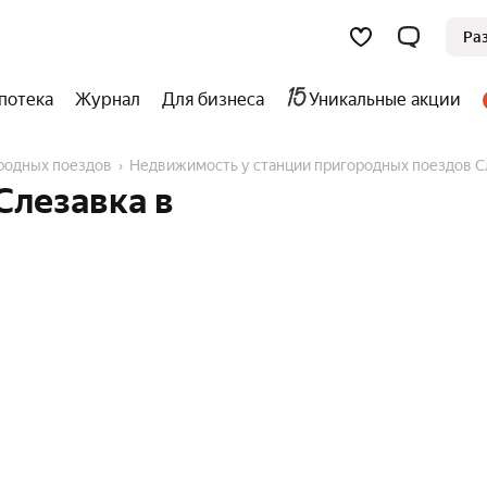
Ра
потека
Журнал
Для бизнеса
Уникальные акции
ородных поездов
Недвижимость у станции пригородных поездов С
Слезавка в