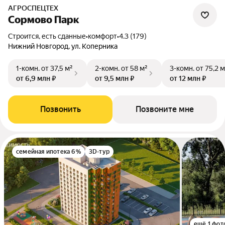
АГРОСПЕЦТЕХ
Сормово Парк
Строится, есть сданные
•
комфорт
•
4.3 (179)
Нижний Новгород, ул. Коперника
1-комн.
от 37,5 м²
2-комн.
от 58 м²
3-комн.
от 75,2 м
от 6,9 млн ₽
от 9,5 млн ₽
от 12 млн ₽
Позвонить
Позвоните мне
семейная ипотека 6%
3D-тур
ещё 1 фот