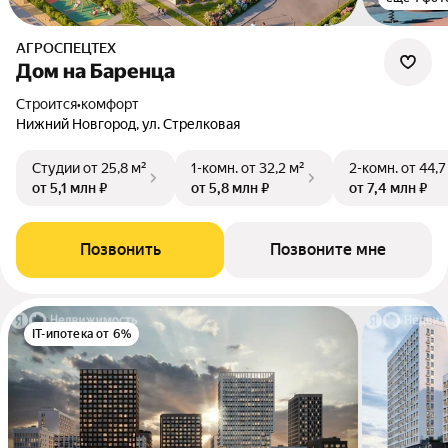
АГРОСПЕЦТЕХ
Дом на Баренца
Строится
•
комфорт
Нижний Новгород, ул. Стрелковая
Студии
от 25,8 м²
1-комн.
от 32,2 м²
2-комн.
от 44,7
от 5,1 млн ₽
от 5,8 млн ₽
от 7,4 млн ₽
Позвонить
Позвоните мне
IT-ипотека от 6%