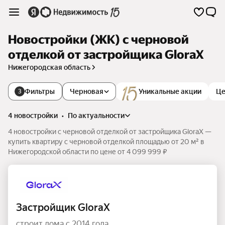
Новостройки (ЖК) с черновой
отделкой от застройщика GloraX
Нижегородская область
Фильтры
Черновая
Уникальные акции
Це
3
4 новостройки
•
по актуальности
4 новостройки с черновой отделкой от застройщика GloraX —
купить квартиру с черновой отделкой площадью от 20 м² в
Нижегородской области по цене от 4 099 999 ₽
Застройщик GloraX
строит дома с 2014 года