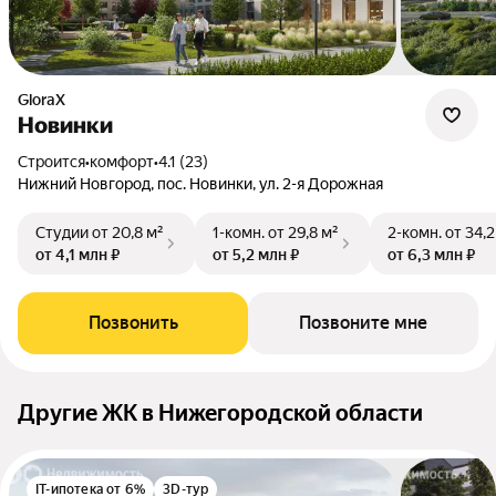
GloraX
Новинки
Строится
•
комфорт
•
4.1 (23)
Нижний Новгород, пос. Новинки, ул. 2-я Дорожная
Студии
от 20,8 м²
1-комн.
от 29,8 м²
2-комн.
от 34,2
от 4,1 млн ₽
от 5,2 млн ₽
от 6,3 млн ₽
Позвонить
Позвоните мне
Другие ЖК в Нижегородской области
IT-ипотека от 6%
3D-тур