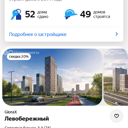
52
49
дома
домов
сдано
строятся
Подробнее о застройщике
скидка 20%
GloraX
Левобережный