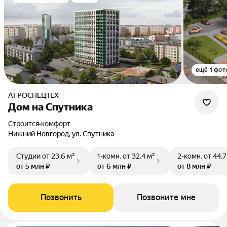
ещё 1 фот
АГРОСПЕЦТЕХ
Дом на Спутника
Строится
•
комфорт
Нижний Новгород, ул. Спутника
Студии
от 23,6 м²
1-комн.
от 32,4 м²
2-комн.
от 44,7
от 5 млн ₽
от 6 млн ₽
от 8 млн ₽
Позвонить
Позвоните мне