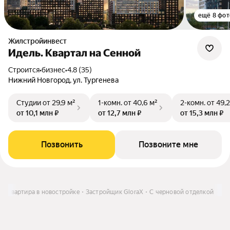
ещё 8 фот
Жилстройинвест
Идель. Квартал на Сенной
Строится
•
бизнес
•
4.8 (35)
Нижний Новгород, ул. Тургенева
Студии
от 29,9 м²
1-комн.
от 40,6 м²
2-комн.
от 49,2
от 10,1 млн ₽
от 12,7 млн ₽
от 15,3 млн ₽
Позвонить
Позвоните мне
ь
Квартира в новостройке
Застройщик GloraX
С черновой отделкой