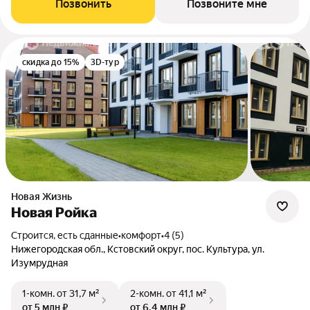
Позвонить
Позвоните мне
скидка до 15%
3D-тур
Новая Жизнь
Новая Ройка
Строится, есть сданные
•
комфорт
•
4 (5)
Нижегородская обл., Кстовский округ, пос. Культура, ул.
Изумрудная
1-комн.
от 31,7 м²
2-комн.
от 41,1 м²
от 5 млн ₽
от 6,4 млн ₽