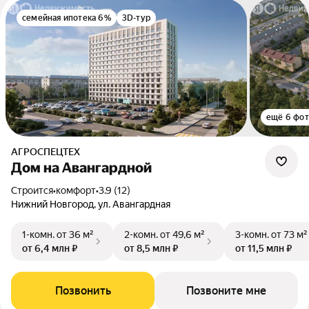
семейная ипотека 6%
3D-тур
ещё 6 фо
АГРОСПЕЦТЕХ
Дом на Авангардной
Строится
•
комфорт
•
3.9 (12)
Нижний Новгород, ул. Авангардная
1-комн.
от 36 м²
2-комн.
от 49,6 м²
3-комн.
от 73 м²
от 6,4 млн ₽
от 8,5 млн ₽
от 11,5 млн ₽
Позвонить
Позвоните мне