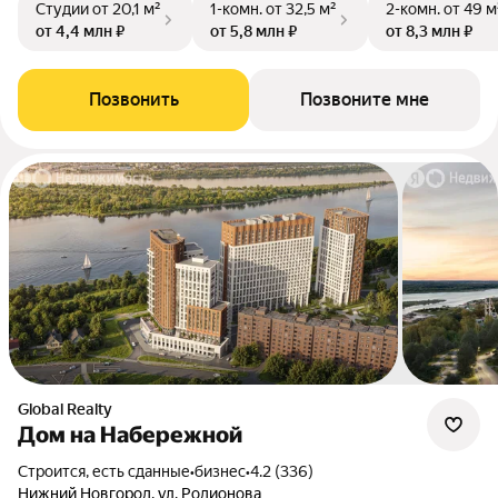
Студии
от 20,1 м²
1-комн.
от 32,5 м²
2-комн.
от 49 м
от 4,4 млн ₽
от 5,8 млн ₽
от 8,3 млн ₽
Позвонить
Позвоните мне
Global Realty
Дом на Набережной
Строится, есть сданные
•
бизнес
•
4.2 (336)
Нижний Новгород, ул. Родионова