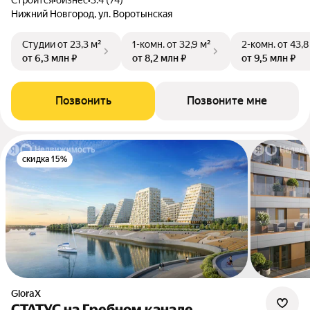
Строится
•
бизнес
•
3.4 (74)
Нижний Новгород, ул. Воротынская
Студии
от 23,3 м²
1-комн.
от 32,9 м²
2-комн.
от 43,8
от 6,3 млн ₽
от 8,2 млн ₽
от 9,5 млн ₽
Позвонить
Позвоните мне
скидка 15%
GloraX
СТАТУС на Гребном канале