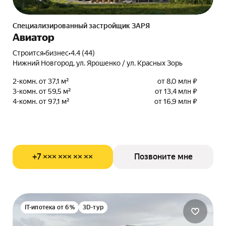
Специализированный застройщик ЗАРЯ
Авиатор
Строится
•
бизнес
•
4.4 (44)
Нижний Новгород, ул. Ярошенко / ул. Красных Зорь
2-комн. от 37,1 м²
от 8,0 млн ₽
3-комн. от 59,5 м²
от 13,4 млн ₽
4-комн. от 97,1 м²
от 16,9 млн ₽
+7 ××× ××× ×× ××
Позвоните мне
IT-ипотека от 6%
3D-тур