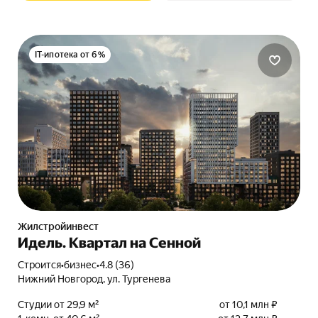
IT-ипотека от 6%
Жилстройинвест
Идель. Квартал на Сенной
Строится
•
бизнес
•
4.8 (36)
Нижний Новгород, ул. Тургенева
Студии от 29,9 м²
от 10,1 млн ₽