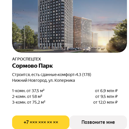
АГРОСПЕЦТЕХ
Сормово Парк
Строится, есть сданные
•
комфорт
•
4.3 (178)
Нижний Новгород, ул. Коперника
1-комн. от 37,5 м²
от 6,9 млн ₽
2-комн. от 58 м²
от 9,5 млн ₽
3-комн. от 75,2 м²
от 12,0 млн ₽
+7 ××× ××× ×× ××
Позвоните мне