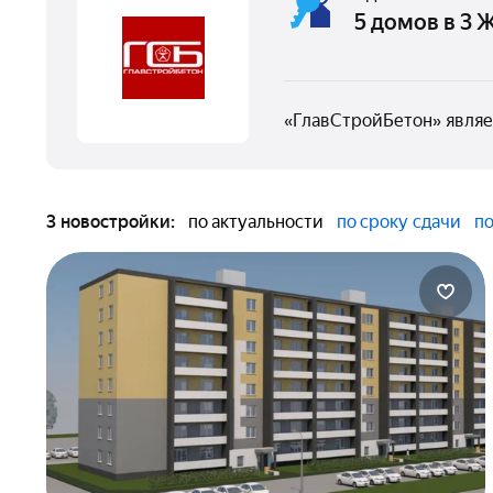
5 домов в 3 
«ГлавСтройБетон» явля
3 новостройки:
по актуальности
по сроку сдачи
по