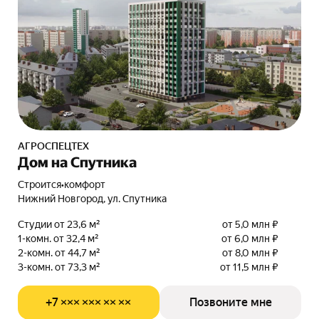
АГРОСПЕЦТЕХ
Дом на Спутника
Строится
•
комфорт
Нижний Новгород, ул. Спутника
Студии от 23,6 м²
от 5,0 млн ₽
1-комн. от 32,4 м²
от 6,0 млн ₽
2-комн. от 44,7 м²
от 8,0 млн ₽
3-комн. от 73,3 м²
от 11,5 млн ₽
+7 ××× ××× ×× ××
Позвоните мне