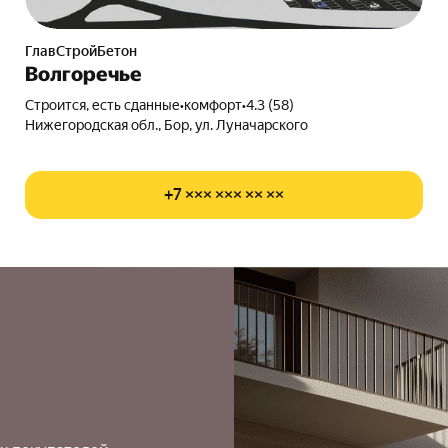
ГлавСтройБетон
Волгоречье
Строится, есть сданные
•
комфорт
•
4.3 (58)
Нижегородская обл., Бор, ул. Луначарского
+7 ××× ××× ×× ××