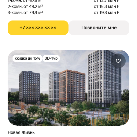
1-комн. от 40,6 м²
от 12,7 млн ₽
2-комн. от 49,2 м²
от 15,3 млн ₽
3-комн. от 79,9 м²
от 19,3 млн ₽
+7 ××× ××× ×× ××
Позвоните мне
скидка до 15%
3D-тур
Новая Жизнь