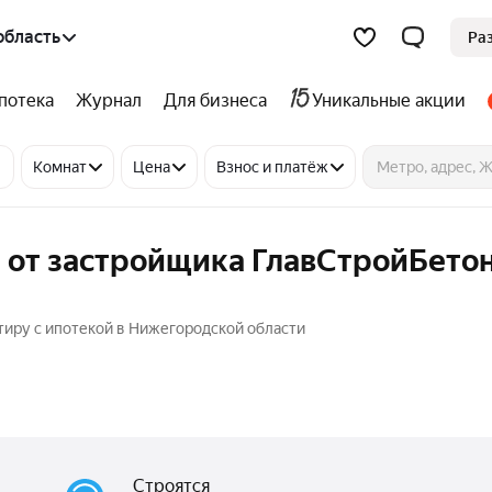
область
Ра
потека
Журнал
Для бизнеса
Уникальные акции
Комнат
Цена
Взнос и платёж
 от застройщика ГлавСтройБетон
тиру с ипотекой в Нижегородской области
Строятся