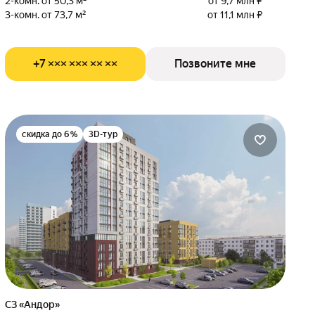
2-комн. от 50,3 м²
от 9,7 млн ₽
3-комн. от 73,7 м²
от 11,1 млн ₽
+7 ××× ××× ×× ××
Позвоните мне
скидка до 6%
3D-тур
СЗ «Андор»