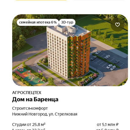
семейная ипотека 6%
3D-тур
АГРОСПЕЦТЕХ
Дом на Баренца
Строится
•
комфорт
Нижний Новгород, ул. Стрелковая
Студии от 25,8 м²
от 5,1 млн ₽