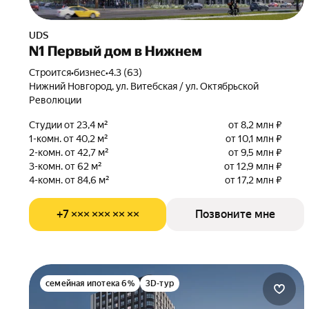
UDS
N1 Первый дом в Нижнем
Строится
•
бизнес
•
4.3 (63)
Нижний Новгород, ул. Витебская / ул. Октябрьской
Революции
Студии от 23,4 м²
от 8,2 млн ₽
1-комн. от 40,2 м²
от 10,1 млн ₽
2-комн. от 42,7 м²
от 9,5 млн ₽
3-комн. от 62 м²
от 12,9 млн ₽
4-комн. от 84,6 м²
от 17,2 млн ₽
+7 ××× ××× ×× ××
Позвоните мне
семейная ипотека 6%
3D-тур