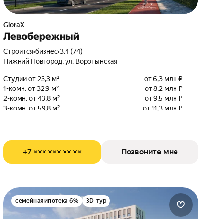
GloraX
Левобережный
Строится
•
бизнес
•
3.4 (74)
Нижний Новгород, ул. Воротынская
Студии от 23,3 м²
от 6,3 млн ₽
1-комн. от 32,9 м²
от 8,2 млн ₽
2-комн. от 43,8 м²
от 9,5 млн ₽
3-комн. от 59,8 м²
от 11,3 млн ₽
+7 ××× ××× ×× ××
Позвоните мне
семейная ипотека 6%
3D-тур