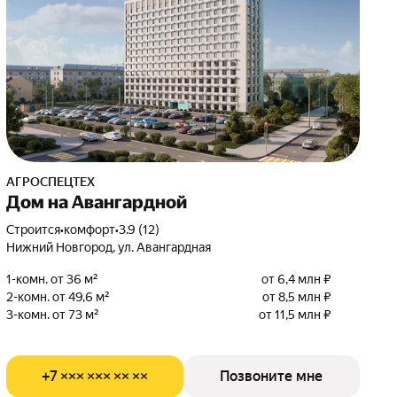
АГРОСПЕЦТЕХ
Дом на Авангардной
Строится
•
комфорт
•
3.9 (12)
Нижний Новгород, ул. Авангардная
1-комн. от 36 м²
от 6,4 млн ₽
2-комн. от 49,6 м²
от 8,5 млн ₽
3-комн. от 73 м²
от 11,5 млн ₽
+7 ××× ××× ×× ××
Позвоните мне