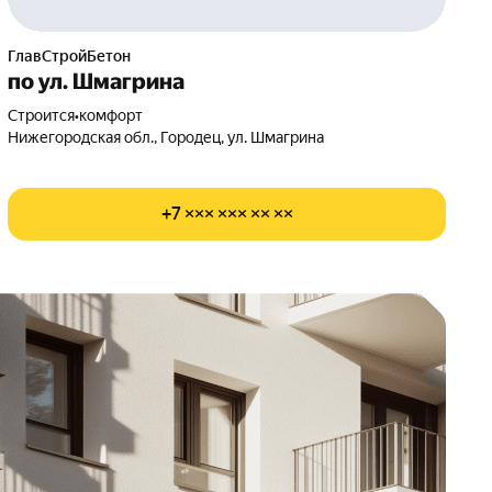
ГлавСтройБетон
по ул. Шмагрина
Строится
•
комфорт
Нижегородская обл., Городец, ул. Шмагрина
+7 ××× ××× ×× ××