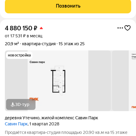
семнадцатом этаже современного монолитного
Позвонить
двадцатипятиэтажного дома. Состоит из
4 880 150
₽
от 17 531 ₽ в месяц
20,9 м²
квартира-студия
15 этаж из 25
новостройка
3D-тур
деревня Утечино
,
жилой комплекс Савин Парк
Савин Парк
, 1 квартал 2028
Продаётся квартира-студия площадью 20.90 кв.м на 15 этаже