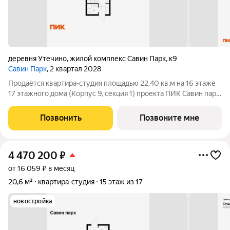
деревня Утечино
,
жилой комплекс Савин Парк
,
к9
Савин Парк
, 2 квартал 2028
Продаётся квартира-студия площадью 22.40 кв.м на 16 этаже
17 этажного дома (Корпус 9, секция 1) проекта ПИК Савин парк.
Светлый просторный подъезд на уровне земли,
функциональная планировка, большие окна, с отделкой. Жилой
Позвонить
Позвоните мне
квартал «Савин парк»
4 470 200
₽
от 16 059 ₽ в месяц
20,6 м²
квартира-студия
15 этаж из 17
новостройка