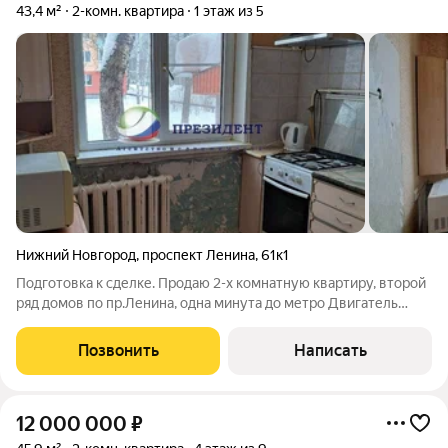
43,4 м²
2-комн. квартира
1 этаж из 5
Нижний Новгород
,
проспект Ленина
,
61к1
Подготовка к сделке. Продаю 2-х комнатную квартиру, второй
ряд домов по пр.Ленина, одна минута до метро Двигатель
Революции, отличная транспортная развязка в любую часть
города, идеальное местоположение. Дом обслуживает ТСЖ-
Позвонить
Написать
это значит чистота ,
12 000 000
₽