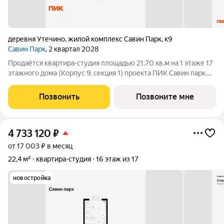
деревня Утечино
,
жилой комплекс Савин Парк
,
к9
Савин Парк
, 2 квартал 2028
Продаётся квартира-студия площадью 21.70 кв.м на 1 этаже 17
этажного дома (Корпус 9, секция 1) проекта ПИК Савин парк.
Светлый просторный подъезд на уровне земли,
функциональная планировка, большие окна, с отделкой. Жилой
Позвонить
Позвоните мне
квартал «Савин парк»
4 733 120
₽
от 17 003 ₽ в месяц
22,4 м²
квартира-студия
16 этаж из 17
новостройка