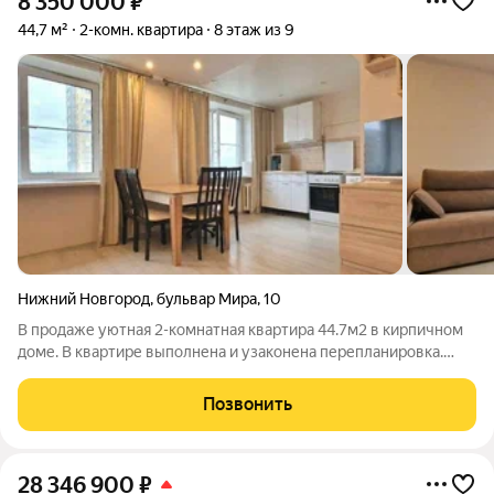
8 350 000
₽
44,7 м²
2-комн. квартира
8 этаж из 9
Нижний Новгород
,
бульвар Мира
,
10
В продаже уютная 2-комнатная квартира 44.7м2 в кирпичном
доме. В квартире выполнена и узаконена перепланировка.
Уютная спальня 9,0 м2 с выделенной гардеробной и выходом
на застекленную лоджию. Просторная кухня гостиная 23.8 м2
Позвонить
на два окна, при
28 346 900
₽