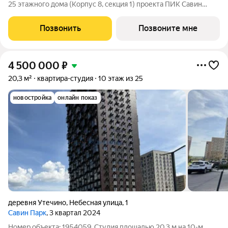
25 этажного дома (Корпус 8, секция 1) проекта ПИК Савин
парк. Светлый просторный подъезд на уровне земли,
функциональная планировка, большие окна, с отделкой. Жилой
Позвонить
Позвоните мне
квартал «Савин парк»
4 500 000
₽
20,3 м²
квартира-студия
10 этаж из 25
новостройка
онлайн показ
деревня Утечино
,
Небесная улица
,
1
Савин Парк
, 3 квартал 2024
Номер объекта: 1954059. Студия площадью 20,3 м на 10-м