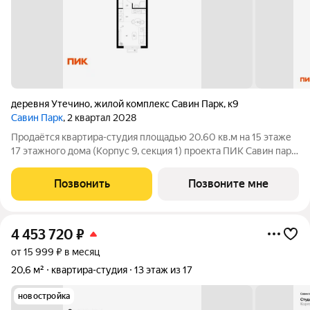
деревня Утечино
,
жилой комплекс Савин Парк
,
к9
Савин Парк
, 2 квартал 2028
Продаётся квартира-студия площадью 20.60 кв.м на 15 этаже
17 этажного дома (Корпус 9, секция 1) проекта ПИК Савин парк.
Светлый просторный подъезд на уровне земли,
функциональная планировка, большие окна, с отделкой. Жилой
Позвонить
Позвоните мне
квартал «Савин парк»
4 453 720
₽
от 15 999 ₽ в месяц
20,6 м²
квартира-студия
13 этаж из 17
новостройка