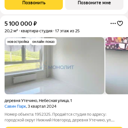
функциональная планировка, большие окна, с отделкой. Жилой
Позвонить
Позвоните мне
квартал «Савин парк»
5 100 000
₽
20,2 м²
квартира-студия
17 этаж из 25
новостройка
онлайн показ
деревня Утечино
,
Небесная улица
,
1
Савин Парк
, 3 квартал 2024
Номер объекта: 1952325. Продаётся студия по адресу:
городской округ Нижний Новгород, деревня Утечино, ул.
Небесная, д. 1. Чистая, светлая, уютная студия расположена на