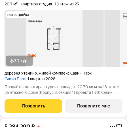
20,7 м²
квартира-студия
13 этаж из 25
новостройка
3D-тур
деревня Утечино
,
жилой комплекс Савин Парк
Савин Парк
, 1 квартал 2028
Продаётся квартира-студия площадью 20.70 кв.м на 13 этаже
25 этажного дома (Корпус 8, секция 1) проекта ПИК Савин
парк. Светлый просторный подъезд на уровне земли,
функциональная планировка, большие окна, с отделкой. Жилой
Позвонить
Позвоните мне
квартал «Савин парк»
5 284 290
₽