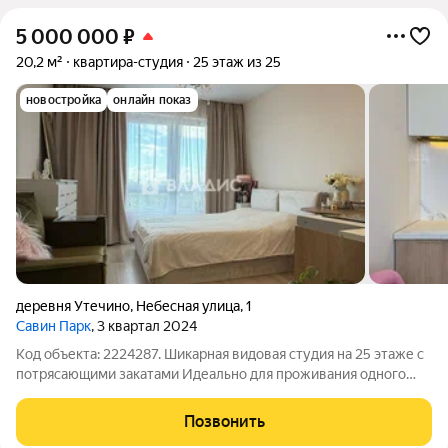
5 000 000
₽
20,2 м²
квартира-студия
25 этаж из 25
новостройка
онлайн показ
деревня Утечино
,
Небесная улица
,
1
Савин Парк
, 3 квартал 2024
Код объекта: 2224287. Шикарная видовая студия на 25 этаже с
потрясающими закатами Идеально для проживания одного
человека. В квартире остается вся мебель и техника, которую
вы видите на фото. Также отлично подойдет для сдачи в
Позвонить
аренду. В этом доме