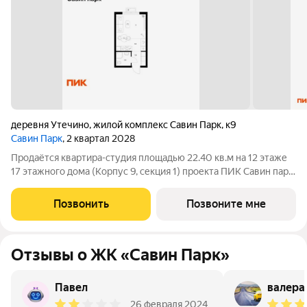
деревня Утечино
,
жилой комплекс Савин Парк
,
к9
Савин Парк
, 2 квартал 2028
Продаётся квартира-студия площадью 22.40 кв.м на 12 этаже
17 этажного дома (Корпус 9, секция 1) проекта ПИК Савин парк.
Светлый просторный подъезд на уровне земли,
функциональная планировка, большие окна, с отделкой. Жилой
Позвонить
Позвоните мне
квартал «Савин парк»
Отзывы о ЖК «Савин Парк»
Павел
валера
26 февраля 2024