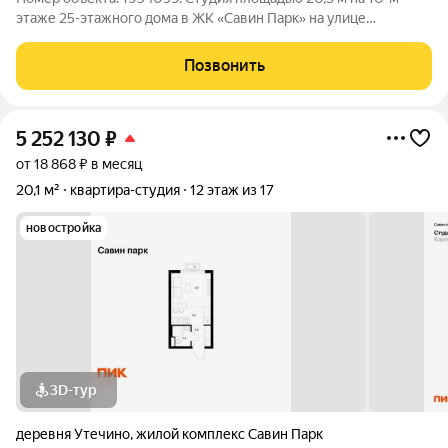
этаже 25-этажного дома в ЖK «Савин Парк» на улице
Небесной, 1. Это не просто квартира, это инвестиция в ваше
будущее. Студия в состоянии White Box это ваш чистый холст
Позвонить
для создания интерьера
5 252 130
₽
от 18 868 ₽ в месяц
20,1 м²
квартира-студия
12 этаж из 17
новостройка
3D-тур
деревня Утечино
,
жилой комплекс Савин Парк