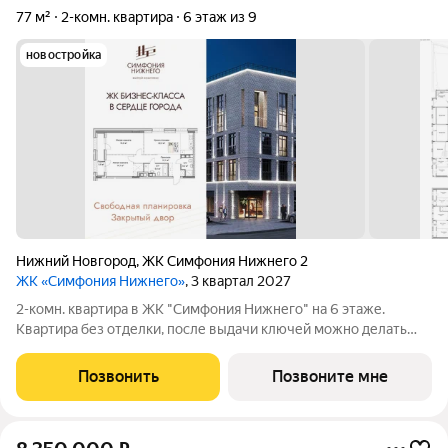
77 м²
2-комн. квартира
6 этаж из 9
новостройка
Нижний Новгород
,
ЖК Симфония Нижнего 2
ЖК «Симфония Нижнего»
, 3 квартал 2027
2-комн. квартира в ЖК "Симфония Нижнего" на 6 этаже.
Квартира без отделки, после выдачи ключей можно делать
ремонт. Общая площадь: 77 кв.м., жилая: 30.7 кв.м., площадь
просторной кухни-столовой: 22 кв.м. Квартира угловая, окна
Позвонить
Позвоните мне
oбecпeчивaют