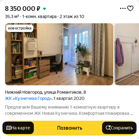
8 350 000
₽
35,3 м²
1-комн. квартира
2 этаж из 10
новостройка
Нижний Новгород
,
улица Романтиков
,
8
ЖК «Кузнечиха Город»
, 1 квартал 2020
Предлагаем Вашему вниманию 1-комнатную квартиру в
современном ЖК Новая Кузнечиха. Комфортная планировка в
формате Евро, общая площадь с учетом лоджии 35,3 кв. м.
Кухня-гостиная 16,0 кв. м. Уютная спальня 10,8 кв. м. с выходом
Позвонить
На карте
Сохранить
на застекленную лоджию