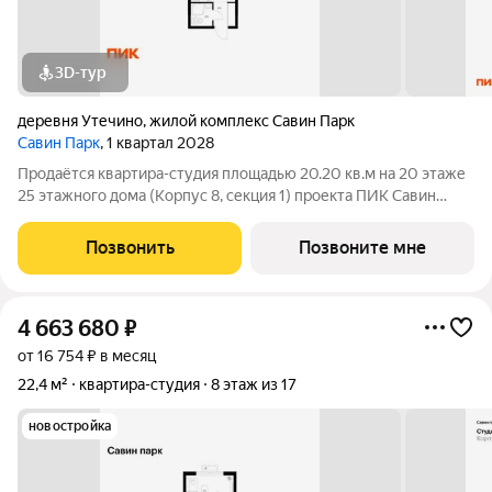
3D-тур
деревня Утечино
,
жилой комплекс Савин Парк
Савин Парк
, 1 квартал 2028
Продаётся квартира-студия площадью 20.20 кв.м на 20 этаже
25 этажного дома (Корпус 8, секция 1) проекта ПИК Савин
парк. Светлый просторный подъезд на уровне земли,
функциональная планировка, большие окна, с отделкой. Жилой
Позвонить
Позвоните мне
квартал «Савин парк»
4 663 680
₽
от 16 754 ₽ в месяц
22,4 м²
квартира-студия
8 этаж из 17
новостройка