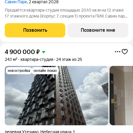
Савин Парк
, 2 квартал 2028
Продаётся квартира-студия площадью 20.10 кв.м на 12 этаже
17 этажного дома (Корпус 7, секция 1) проекта ПИК Савин парк.
Светлый просторный подъезд на уровне земли,
функциональная планировка, большие окна, с отделкой. Жилой
Позвонить
Позвоните мне
квартал «Савин парк»
4 900 000
₽
24,1 м²
квартира-студия
24 этаж из 25
новостройка
онлайн показ
деревня Утечино
,
Небесная улица
,
1