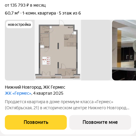
от 135 793 ₽ в месяц
60,7 м²
1-комн. квартира
5 этаж из 6
новостройка
Нижний Новгород
,
ЖК Гермес
ЖК «Гермес»
, 4 квартал 2025
Продается квартира в доме премиум-класса «Гермес»
(Октябрьская, 21) в историческом центре Нижнего Новгорода.
Площадь: 60.70 м, без отделки. Этаж: 5-й. Возможна
перепланировка под проект. Варианты: кухня-гостиная-
Позвонить
Позвоните мне
столовые, изолированные спальные