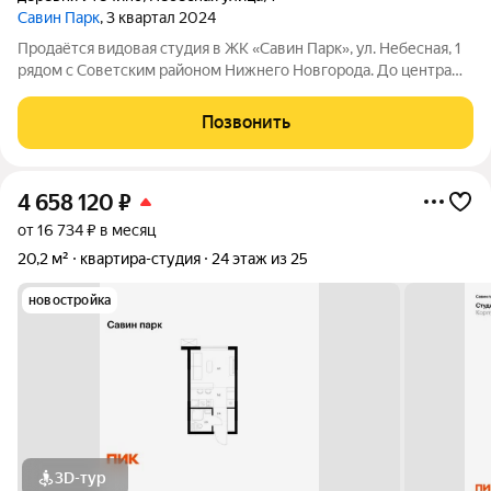
Савин Парк
, 3 квартал 2024
Продаётся видовая студия в ЖК «Савин Парк», ул. Небесная, 1
рядом с Советским районом Нижнего Новгорода. До центра
20 минут на автомобиле. Площадь: 24,1 м Этаж: 24 из 25
Состояние: White Box можно сделать ремонт и дизайн по
Позвонить
своему вкусу
4 658 120
₽
от 16 734 ₽ в месяц
20,2 м²
квартира-студия
24 этаж из 25
новостройка
3D-тур