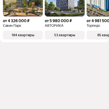
от 4 326 000 ₽
от 5 980 000 ₽
от 4 981 500
Савин Парк
АВТОРИКА
Торпедо
184 квартиры
53 квартиры
85 ква