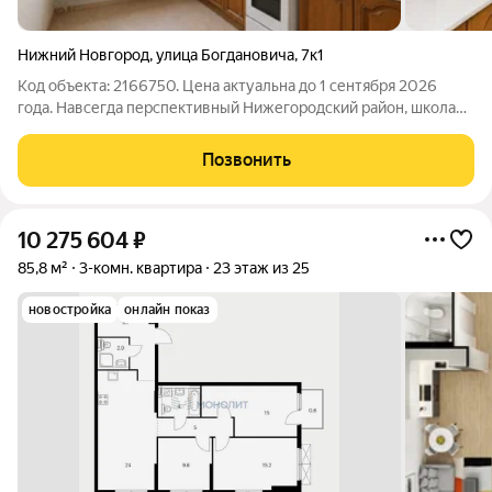
Нижний Новгород
,
улица Богдановича
,
7к1
Код объекта: 2166750. Цена актуальна до 1 сентября 2026
года. Навсегда перспективный Нижегородский район, школа
800 и ряд других преимуществ. . ул. Богдановича 7к1.
Квартира на 6 этаже с уникальной фишкой этаж отделён
Позвонить
металлической решёткой.
10 275 604
₽
85,8 м²
3-комн. квартира
23 этаж из 25
новостройка
онлайн показ