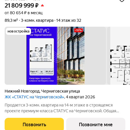
21 809 999
₽
от 80 654 ₽ в месяц
89,3 м²
3-комн. квартира
14 этаж из 32
новостройка
Нижний Новгород
,
Черниговская улица
ЖК «СТАТУС на Черниговской»
, 4 квартал 2026
Продается 3-комн. квартира на 14-м этаже в строящемся
проекте премиум-класса СТАТУС на Черниговской. Общая
площадь лота составляет 89,31 кв. м, из которых 41,75 кв. м
отведено под жилую и 22,77 кв. м под кухонную зону. Номер
Позвонить
Позвоните мне
квартиры - 376.