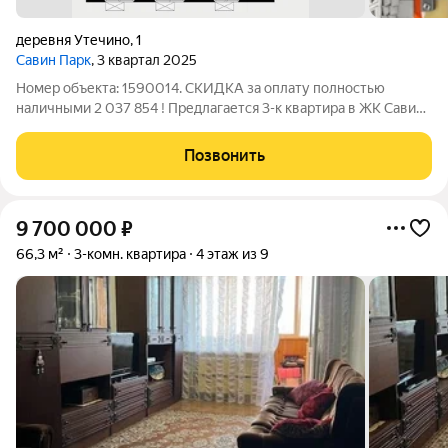
деревня Утечино
,
1
Савин Парк
, 3 квартал 2025
Номер объекта: 1590014. СКИДКА за оплату полностью
наличными 2 037 854 ! Предлагается 3-к квapтиpа в ЖК Савин
парк от ведущего девелопера ПИК Общая площадь 85.80 кв.м
на 23 этaже 25 этaжногo домa ! Квартира с готовой отделкой
Позвонить
white box и балконом !
9 700 000
₽
66,3 м²
3-комн. квартира
4 этаж из 9