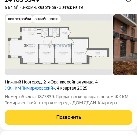
96,1 м²
3-комн. квартира
3 этаж из 19
новостройка
онлайн показ
Нижний Новгород
,
2-я Оранжерейная улица
,
4
ЖК «КМ Тимирязевский»
, 4 квартал 2025
Номер объекта: 1877839. Продается квартира в новом ЖК КМ
Тимирязевский - вторая очередь. ДОМ СДАН. Квартира
сдается с отделкой под ключ, сантехникой и кухонным
гарнитуром. Абсолютно безопасное дворовое пространство,
Позвонить
идеальное место для вечерних