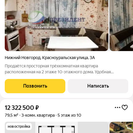
Нижний Новгород
,
Красноуральская улица
,
3А
Продаётся просторная трёхкомнатная квартира
расположенная на 2 этаже 10-этажного дома. Удобная
планировка квартиры, на разные стороны, имеется 2 большие
лоджии, кладовка, раздельный с/узел, вместо ванны - душевая
Позвонить
Написать
кабина. Отличные соседи по тамбуру.
12 322 500
₽
79,5 м²
3-комн. квартира
5 этаж из 10
новостройка