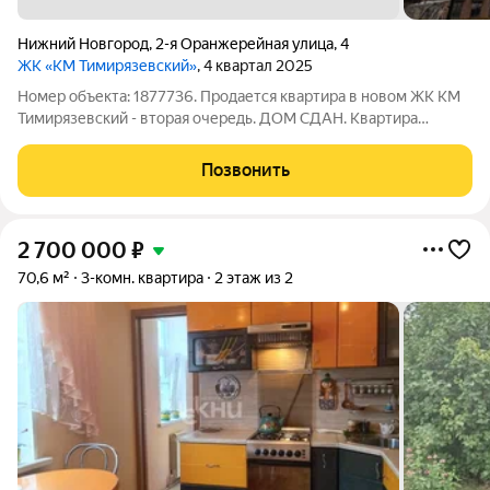
Нижний Новгород
,
2-я Оранжерейная улица
,
4
ЖК «КМ Тимирязевский»
, 4 квартал 2025
Номер объекта: 1877736. Продается квартира в новом ЖК КМ
Тимирязевский - вторая очередь. ДОМ СДАН. Квартира
сдается с отделкой под ключ, сантехникой и кухонным
гарнитуром. Абсолютно безопасное дворовое пространство,
Позвонить
идеальное место для вечерних
2 700 000
₽
70,6 м²
3-комн. квартира
2 этаж из 2