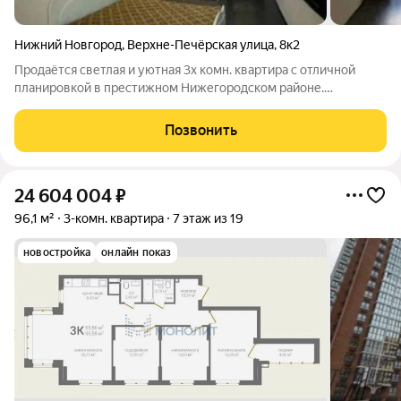
Нижний Новгород
,
Верхне-Печёрская улица
,
8к2
Продаётся светлая и уютная 3х комн. квартира с отличной
планировкой в престижном Нижегородском районе.
Идеальный вариант для большой семьи! ул. Верхне-Печёрская
, площадь: Общая 67,5 кв.м. / Жилая 39 кв.м. / Кухня 9,5 кв.м.
Позвонить
Этаж: 1 из 8 (панельный
24 604 004
₽
96,1 м²
3-комн. квартира
7 этаж из 19
новостройка
онлайн показ