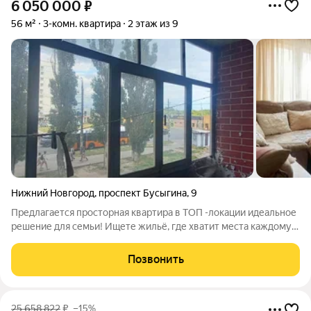
6 050 000
₽
56 м²
3-комн. квартира
2 этаж из 9
Нижний Новгород
,
проспект Бусыгина
,
9
Предлагается просторная квартира в ТОП -локации идеальное
решение для семьи! Ищете жильё, где хватит места каждому?
Эта квартира даст простор для жизни и возможность создать
интерьер своей мечты. Сейчас она требует ремонта отличный
Позвонить
шанс обустроить
25 658 822
₽
–15%