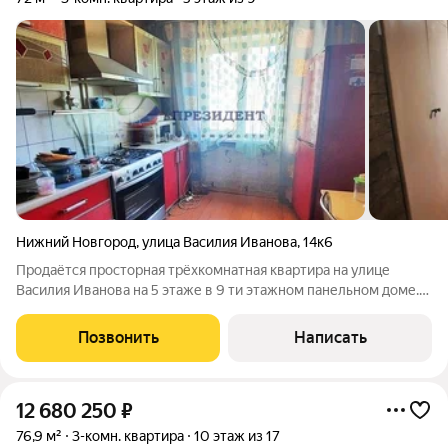
Нижний Новгород
,
улица Василия Иванова
,
14к6
Продаётся просторная трёхкомнатная квартира на улице
Василия Иванова на 5 этаже в 9 ти этажном панельном доме.
Общая площадь составляет 72 м. Все комнаты изолированные,
удобная квадратная кухня 9,2 м, застеклённая лоджия 5 м.
Позвонить
Написать
Также в квартире есть
12 680 250
₽
76,9 м²
3-комн. квартира
10 этаж из 17