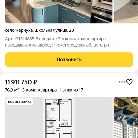
село Чернуха
,
Школьная улица
,
23
Арт. 131514835 В продаже 3-х комнатная квартира,
находящаяся по адресу: Нижегородская область, р-н
Кстовский, с Чернуха, ул Школьная, д 23. Квартира
расположена на 3ом этаже, 3-х этажного жилого дома. Общая
Позвонить
площадь - 61.1 м2 Кухня - 6 м2 Комнаты -
11 911 750
₽
76,9 м²
3-комн. квартира
1 этаж из 17
новостройка