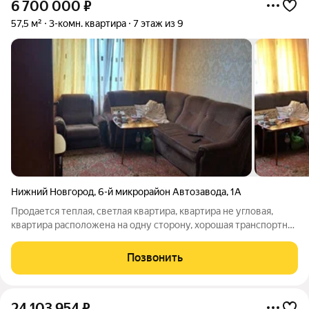
6 700 000
₽
57,5 м²
3-комн. квартира
7 этаж из 9
Нижний Новгород
,
6-й микрорайон Автозавода
,
1А
Продается теплая, светлая квартира, квартира не угловая,
квартира расположена на одну сторону, хорошая транспортная
развязка, школы и детские сады в шаговой доступности, сеть
торговых и спортивных комплексов в шаговой доступности.
Позвонить
24 103 954
₽