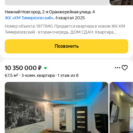
Нижний Новгород
,
2-я Оранжерейная улица
,
4
ЖК «КМ Тимирязевский»
, 4 квартал 2025
Номер объекта: 1877840. Продается квартира в новом ЖК КМ
Тимирязевский - вторая очередь. ДОМ СДАН. Квартира
сдается с отделкой под ключ, сантехникой и кухонным
гарнитуром. Абсолютно безопасное дворовое пространство,
Позвонить
идеальное место для вечерних
10 350 000
₽
67,5 м²
3-комн. квартира
1 этаж из 8