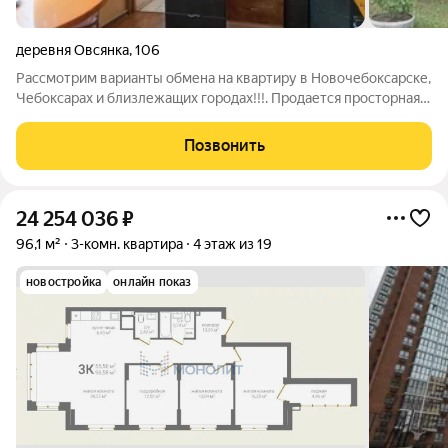
деревня Овсянка
,
106
Рассмотрим варианты обмена на квартиру в Новочебоксарске,
Чебоксарах и близлежащих городах!!!. Продается просторная
3-комнатная квартира улучшенной планировки на 2 этаже из 2,
общая площадь 70.6 м, жилая 42 м, кухня 12 м. В доме всего 4
Позвонить
квартиры, что
24 254 036
₽
96,1 м²
3-комн. квартира
4 этаж из 19
новостройка
онлайн показ