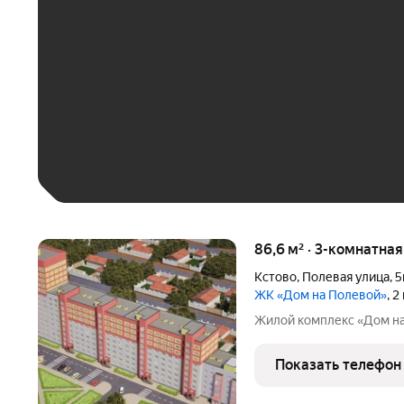
До 30 тыс. ₽
До 50 тыс. ₽
До 70 тыс. ₽
Больше 100 тыс. ₽
86,6 м² · 3-комнатна
Кстово
,
Полевая улица
,
5
ЖК «Дом на Полевой»
, 
Жилой комплекс «Дом н
Показать телефон