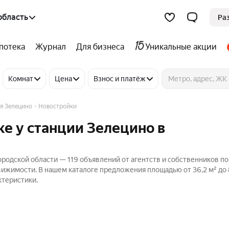
область
Ра
потека
Журнал
Для бизнеса
Уникальные акции
Комнат
Цена
Взнос и платёж
я Зелецино
Новостройки
ке у станции Зелецино в
ородской области — 119 объявлений от агентств и собственников п
движимости. В нашем каталоге предложения площадью от 36,2 м² до 8
ктеристики.