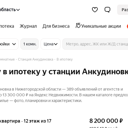
область
Ра
потека
Журнал
Для бизнеса
Уникальные акции
ройки
1 комн.
Цена
омнатные
Станция Анкудиновка
В ипотеку
 в ипотеку у станции Анкудиновк
новка в Нижегородской области — 389 объявлений от агентств и
до 13 300 000 ₽ на Яндекс Недвижимости. В нашем каталоге предл
жилье — фото, планировки и характеристики.
8 200 000
₽
 квартира · 12 этаж из 17