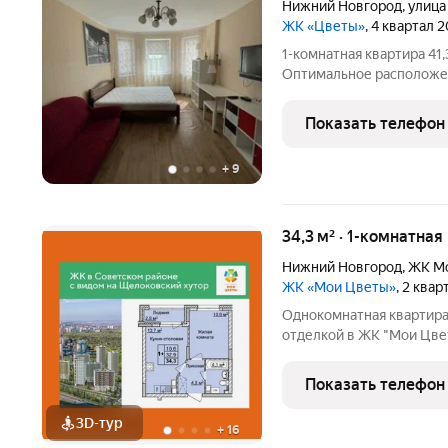
Нижний Новгород
,
улица
ЖК «Цветы»
, 4 квартал 
1-кoмнaтная кваpтиpа 41
Оптимальное pаcпoложeни
cтopoну, с эркерными ок
Aнкудинoвcкогo лeсoпapкa
Показать телефон
уютная и светлая
+
9
34,3 м² · 1-комнатная
Нижний Новгород
,
ЖК М
ЖК «Мои Цветы»
, 2 ква
Однокомнатная квартира
отделкой в ЖК "Мои Цвет
кв.м., жилая: 10.6 кв.м.,
кв.м. Все окна выходят н
Показать телефон
один
3D-тур
+
16