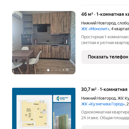
46 м² · 1-комнатная к
Нижний Новгород
,
слобо
ЖК «Монолит»
, 4 кварта
Просторная 1-комнатная 
светлая и уютная кварти
света и ощущение прост
вид на реку - в квартире
Показать телефон
шума.
+
15
30,7 м² · 1-комнатна
Нижний Новгород
,
ЖК Ку
ЖК «Кузнечиха Город»
, 
Однокомнатная квартира 
24 этаже. Общая площадь: 
просторной кухни-столово