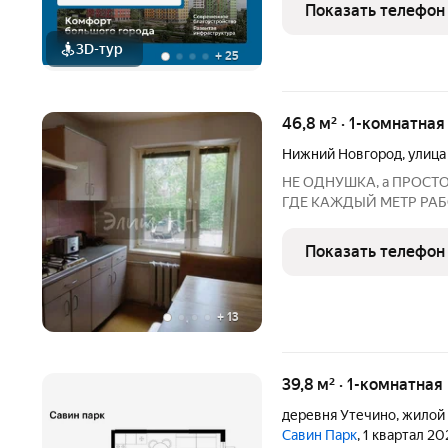
сторону. В квартире одн
Показать телефон
Высота
3D-тур
+
25
46,8 м² · 1-комнатная
Нижний Новгород
,
улица
НЕ ОДНУШКА, а ПРОСТ
ГДЕ КАЖДЫЙ МЕТР РАБО
тесноте! Это не просто 
в одном из самых споко
Показать телефон
Новгорода. Готовы влюб
+
13
39,8 м² · 1-комнатная
деревня Утечино
,
жилой 
Савин Парк
, 1 квартал 20