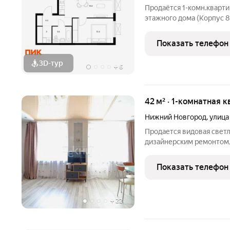
Продаётся 1-комн.кварти
этажного дома (Корпус 8,
Светлый просторный под
планировка, большие окн
Показать телефон
парк»
3D-тур
+
6
42 м² · 1-комнатная к
Нижний Новгород
,
улица
Продается видовая светл
дизайнерским ремонтом,
гостиная, выделено отде
комнату и кухню. Прекра
Показать телефон
детскими и
+
22