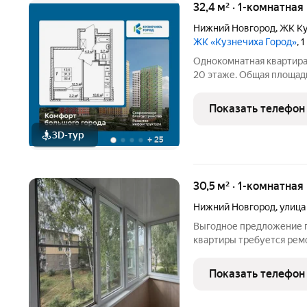
32,4 м² · 1-комнатна
Нижний Новгород
,
ЖК Ку
ЖК «Кузнечиха Город»
, 
Однокомнатная квартира 
20 этаже. Общая площадь: 
просторной кухни-столово
сторону. В квартире одн
Показать телефон
3D-тур
+
25
30,5 м² · 1-комнатная
Нижний Новгород
,
улица
Выгодное предложение по
квартиры требуется ремо
бабушкину квартиру в ст
Квартира без колонки, го
Показать телефон
двор.