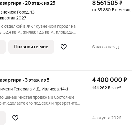
8 561 505
₽
я квартира · 20 этаж из 25
от 35 880 ₽ в месяц
знечиха Город
,
13
1 квартал 2027
с отделкой в ЖК "Кузнечиха город" на
32.4 кв.м., жилая: 12.5 кв.м., площадь
й: 10.6 кв.м. Все окна выходят на одну
а лоджия, один совмещенный санузел.
Позвоните мне
6 часов назад
4 400 000
₽
 квартира · 3 этаж из 5
144 262 ₽ за м²
 имени Генерала И.Д. Ивлиева
,
14к1
 цене!!! Чистая продажа!!! Состояние
нт, сделаете его под себя и превратите
ильное пространство для жизни.
рячая вода центральная, балкон, окна во
4 августа 2026