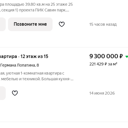
ра площадью 39.80 кв.м на 25 этаже 25
 секция 1) проекта ПИК Савин парк.
ъезд на уровне земли, функциональная
а, с отделкой. Жилой квартал «Савин
Позвоните мне
15 часов назад
9 300 000
₽
вартира · 12 этаж из 15
221 429 ₽ за м²
 Германа Лопатина
,
8
ая, уютная 1-комнатная квартира с
 мебелью и техникой. Большая кухня-
льная спальная зона. Двойная лоджия на
сный вид из окон на Лопатинский сквер с
14 июня 2026