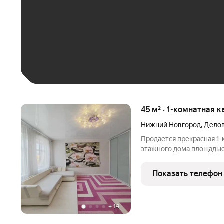
До 30 тыс. ₽
До 50 тыс. ₽
До 70 тыс. ₽
Больше 100 тыс. ₽
45 м² · 1-комнатная 
Нижний Новгород
,
Делов
Продается прекрасная 1-к
этажного дома площадью 4
очень теплая и уютная. 
В квартире произведен 
Показать телефон
+
14