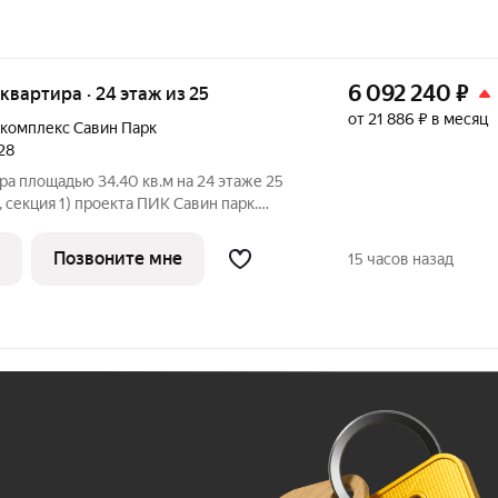
6 092 240
₽
я квартира · 24 этаж из 25
от 21 886 ₽ в месяц
комплекс Савин Парк
28
ра площадью 34.40 кв.м на 24 этаже 25
 секция 1) проекта ПИК Савин парк.
ъезд на уровне земли, функциональная
а, с отделкой. Жилой квартал «Савин
Позвоните мне
15 часов назад
Ж