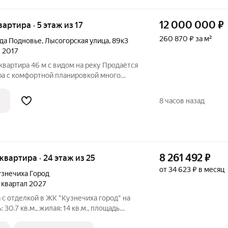
12 000 000
₽
вартира · 5 этаж из 17
260 870 ₽ за м²
да Подновье
,
Лысогорская улица
,
89к3
л 2017
квартира 46 м с видом на реку Продаётся
ра с комфортной планировкой много
ора. Главное преимущество красивый
 просторно, тихо, спокойно и без лишнего
8 часов назад
8 261 492
₽
я квартира · 24 этаж из 25
от 34 623 ₽ в месяц
знечиха Город
2 квартал 2027
с отделкой в ЖК "Кузнечиха город" на
30.7 кв.м., жилая: 14 кв.м., площадь
й: 9.1 кв.м. Все окна выходят на одну