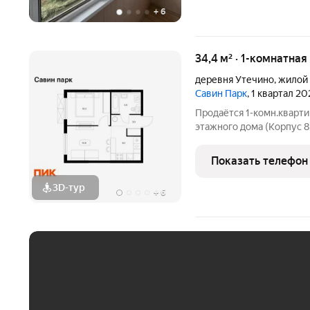
+
6
34,4 м² · 1-комнатна
деревня Утечино
,
жилой 
Савин Парк
, 1 квартал 20
Продаётся 1-комн.кварти
этажного дома (Корпус 8,
Светлый просторный под
планировка, большие окн
Показать телефон
парк»
3D-тур
+
6
ЕЖЕМЕСЯЧНЫЙ ПЛАТЁ