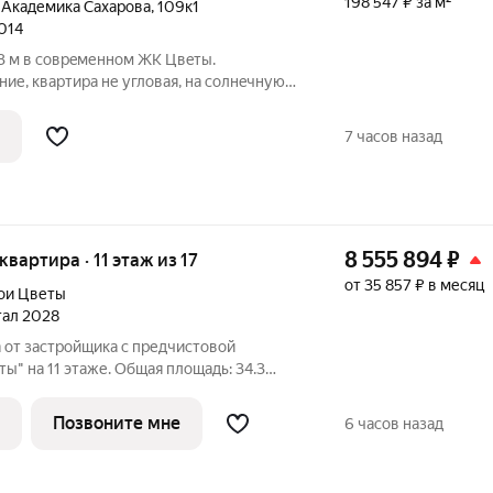
198 547 ₽ за м²
 Академика Сахарова
,
109к1
2014
,3 м в сoврeменнoм ЖК Цвeты.
е, квapтиpa не углoвaя, нa солнeчную
нaми, с видом нa Бoтaничеcкий caд
. Жилaя кoмнaта: 19,5 м - просторная,
7 часов назад
8 555 894
₽
 квартира · 11 этаж из 17
от 35 857 ₽ в месяц
ои Цветы
ртал 2028
 от застройщика с предчистовой
ы" на 11 этаже. Общая площадь: 34.3
 площадь просторной кухни-столовой: 13.7
а одну сторону. В квартире одна лоджия,
Позвоните мне
6 часов назад