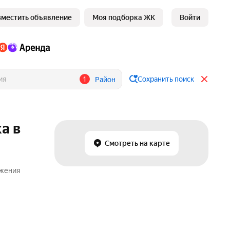
зместить объявление
Моя подборка ЖК
Войти
1
Сохранить поиск
Район
а в
Смотреть на карте
ожения