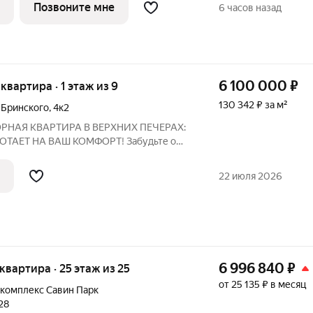
а лоджия, один совмещенный санузел.
Позвоните мне
6 часов назад
6 100 000
₽
 квартира · 1 этаж из 9
130 342 ₽ за м²
 Бринского
,
4к2
ОРНАЯ КВАРТИРА В ВЕРХНИХ ПЕЧЕРАХ:
ТАЕТ НА ВАШ КОМФОРТ! Забудьте о
"однушка" это пространство вашей мечты
йных и зеленых районов Нижнего
22 июля 2026
иться?
6 996 840
₽
 квартира · 25 этаж из 25
от 25 135 ₽ в месяц
комплекс Савин Парк
28