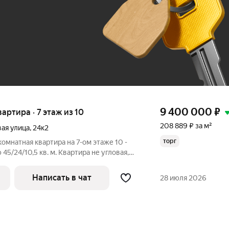
До 100 тыс. ₽
9 400 000
₽
квартира · 7 этаж из 10
208 889 ₽ за м²
ая улица
,
24к2
торг
омнатная квартира на 7-ом этаже 10 -
5/24/10,5 кв. м. Квартира не угловая,
Из кухни выход на застекленную лоджию.
качественный ремонт: натяжные потолки,
Написать в чат
28 июля 2026