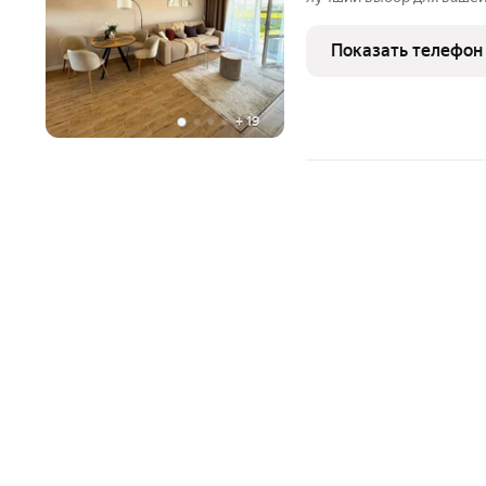
м2): - 3 спальни личное пространство для всех - Кухня-гостиная 25
м2 сердце дома - Отдельная котельная - Терраса с панорамным
Показать телефон
видом
+
19