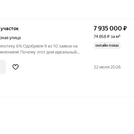
7 935 000
₽
, участок
74 858 ₽ за м²
рная улица
онлайн показ
потеку 6% Одобряем 9 из 10 заявок на
 Просторная планировка (106 м2): - 3
изолированные спальни личное пространство для каждого -
22 июля 2026