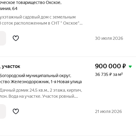
рческое товарищество Окское
,
линия
,
64
ухэтажный садовый дом с земельным
 соток расположенным в СНТ " Окское".
вый этаж дома - бревенчатый сруб, плюс
, внутри обшит вагонкой, второй этаж
30 июля 2026
900 000
₽
к, участок
36 735 ₽ за м²
Богородский муниципальный округ
,
ество Железнодорожник
,
1-я Новая улица
ачный домик 24,5 кв.м., 2 этажа, кирпич,
ллон. Вода на участке. Участок ровный.
, рядом озеро, магазины, станция
отовы. Станция Сартаково
21 июля 2026