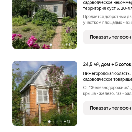
садоводческое некомме
территория Куст 5
,
20-я 
Продаётся добротный дв
участком площадью - 638
Территория Куст- 5. Пер
новый пристрой из бруса
Показать телефон
надстроен
+
9
24,5 м², дом + 5 сото
Нижегородская область
,
садоводческое товарищ
СТ "Железнодорожник". Д
крыша - железо, газ - ба
Теплица. Место классное
Сартаково. Документы г
Показать телефон
+
12