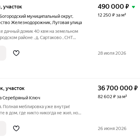
490 000
₽
и, участок
12 250 ₽ за м²
Богородский муниципальный округ
,
ество Железнодорожник
,
Луговая улица
же дачный домик 40 квм на земельном
ородском районе , д. Сартаково , СНТ
 деревянный, 2-х этажный. На первом
ня и 2е жилые комнаты, на втором этаже
28 июля 2026
36 700 000
₽
ок, участок
82 602 ₽ за м²
а Серебряный Ключ
я. Полная меблировка уже внутри!
е в дом, где никто никогда не жил, но
 не просто построили мы вдохнули
 метр из 444 м на участке в 8 соток.
26 июня 2026