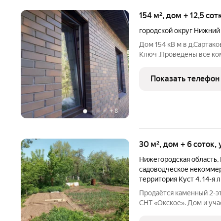
154 м², дом + 12,5 со
городской округ Нижний
Дом 154 кВ м в д.Сартак
Ключ .Проведены все ко
забором территория .Кух
комнаты.Два с/узла Люб
Показать телефон
+
8
30 м², дом + 6 соток,
Нижегородская область
,
садоводческое некомме
территория Куст 4
,
14-я 
Продаётся каменный 2-эт
СНТ «Окское». Дом и участок Каменный двухэтажный 
Расположен в СНТ «Окское