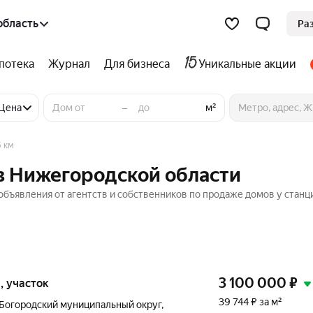
область
Ра
потека
Журнал
Для бизнеса
Уникальные акции
–
Цена
м²
5 км
 в Нижегородской области
объявления от агентств и собственников по продаже домов у станци
3 100 000
₽
и, участок
39 744 ₽ за м²
Богородский муниципальный округ
,