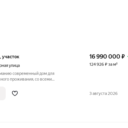
16 990 000
₽
к, участок
124 926 ₽ за м²
рная улица
манию современный дом для
чного проживания, со всеми
да постройки в отличном состоянии, в
ижнего Новгорода, в престижной
3 августа 2026
. Сартаково