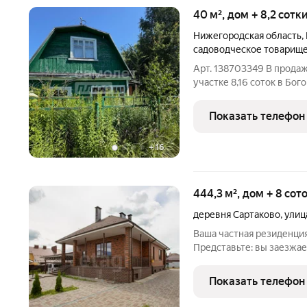
40 м², дом + 8,2 сотк
Нижегородская область
,
садоводческое товарищ
Арт. 138703349 В прода
участке 8,16 соток в Бог
Железнодорожник. Домик
этаже располагаются кух
Показать телефон
- комната.
+
16
444,3 м², дом + 8 сот
деревня Сартаково
,
улиц
Ваша частная резиденци
Представьте: вы заезжает
уже всё готово для жизни. Мы
душу в каждый квадратный
Показать телефон
Почему