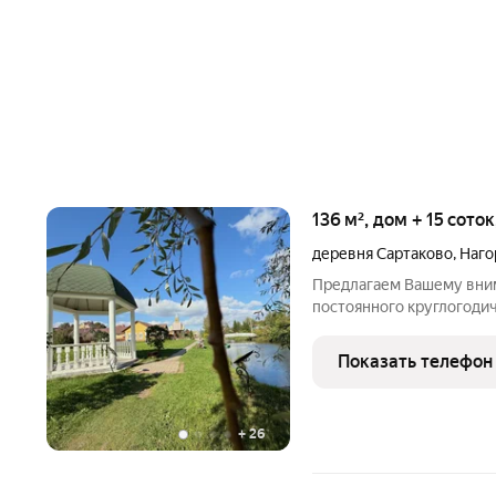
136 м², дом + 15 сото
деревня Сартаково
,
Наго
Предлагаем Вашему вни
постоянного круглогоди
коммуникациями, 2008 го
15-ти минутах езды от Н
Показать телефон
локации. С 2020 года дер
+
26