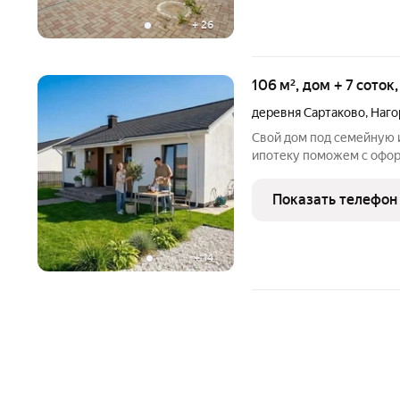
+
26
106 м², дом + 7 соток
деревня Сартаково
,
Наго
Свой дом под семейную и
ипотеку поможем с оформлением! Почему этот дом идеальный
выбор для вашей семьи? -
Показать телефон
+
14