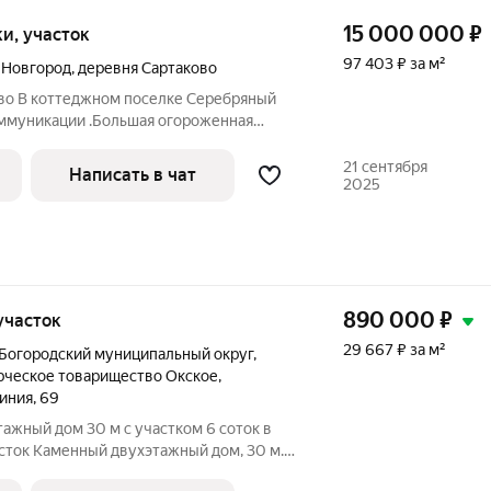
15 000 000
₽
тки, участок
97 403 ₽ за м²
 Новгород
,
деревня Сартаково
ово В коттеджном поселке Серебряный
ммуникации .Большая огороженная
ня -гостиная 60 кВ м и ещё 3 отдельные
ой вид расчета
21 сентября
Написать в чат
2025
890 000
₽
 участок
29 667 ₽ за м²
Богородский муниципальный округ
,
рческое товарищество Окское
,
линия
,
69
ажный дом 30 м с участком 6 соток в
дом, 30 м.
», 14-я линия , куст 4, 69 участок