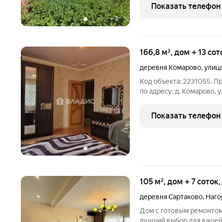
Остаётся базовая мебель (ку
Показать телефон
6
+
8
166,8 м², дом + 13 со
деревня Комарово
,
улиц
Код объекта: 2231055. 
по адресу: д. Комарово, 
площади и 13 соток зем
потолков 2,6 м. Просторна
Показать телефон
организации рабочих ил
+
6
105 м², дом + 7 соток
деревня Сартаково
,
Наго
Дом с готовым ремонтом заезжай и живи! Почему этот д
лучший выбор для вашей