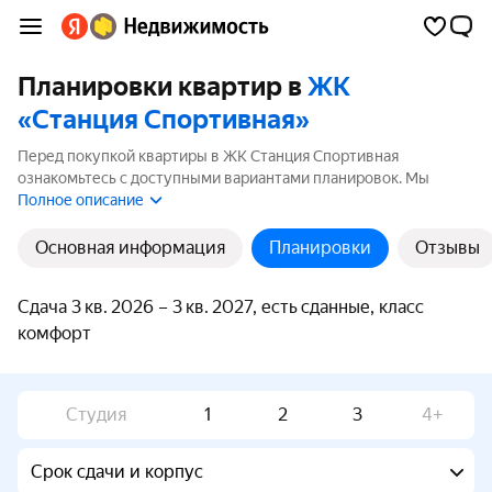
Планировки квартир в
ЖК
«Станция Спортивная»
Перед покупкой квартиры в ЖК Станция Спортивная
ознакомьтесь с доступными вариантами планировок. Мы
собрали все планировки ЖК Станция Спортивная площадью от
Полное описание
30.1 до 72 м².
Основная информация
Планировки
Отзывы
Сдача 3 кв. 2026 – 3 кв. 2027, есть сданные, класс
комфорт
Студия
1
2
3
4+
Срок сдачи и корпус