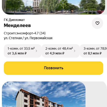
ГК Дипломат
Менделеев
Строится
•
комфорт
•
4.7 (34)
ул. Степная / ул. Первомайская
1-комн.
от 33,5 м²
2-комн.
от 48,4 м²
3-комн.
от 78,9
от 3,6 млн ₽
от 4,9 млн ₽
от 8,1 млн ₽
Позвонить