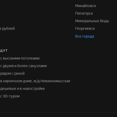
Михайловск
Пятигорск
Минеральные Воды
ов рублей
Георгиевск
Все города
ИЩУТ
у с высокими потолками
 с двумя и более санузлами
 рядом с рекой
у в кирпичном доме, ж/д Невинномысская
у дешевые и в новостройке
 с 3D-туром