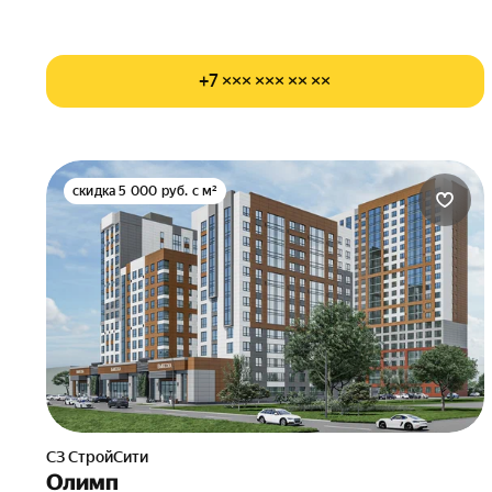
+7 ××× ××× ×× ××
скидка 5 000 руб. с м²
СЗ СтройСити
Олимп