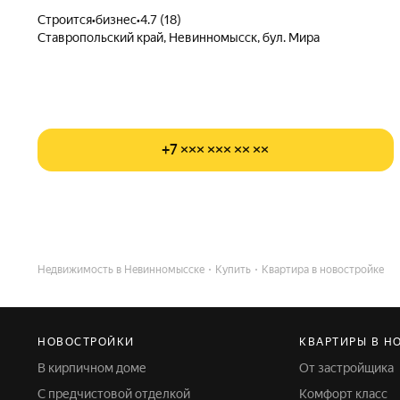
Строится
•
бизнес
•
4.7 (18)
Ставропольский край, Невинномысск, бул. Мира
+7 ××× ××× ×× ××
Недвижимость в Невинномысске
Купить
Квартира в новостройке
НОВОСТРОЙКИ
КВАРТИРЫ В Н
В кирпичном доме
От застройщика
С предчистовой отделкой
Комфорт класс