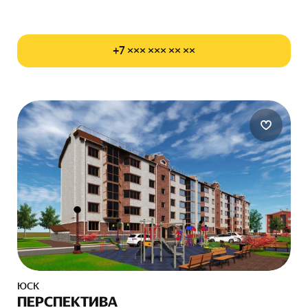
+7 ××× ××× ×× ××
ЮСК
ПЕРСПЕКТИВА