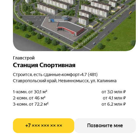
Главстрой
Станция Спортивная
Строится, есть сданные
•
комфорт
•
4.7 (481)
Ставропольский край, Невинномысск, ул. Калинина
1-комн. от 30,1 м²
от 3,0 млн ₽
2-комн. от 46 м²
от 4,1 млн ₽
3-комн. от 72,2 м²
от 6,2 млн ₽
+7 ××× ××× ×× ××
Позвоните мне