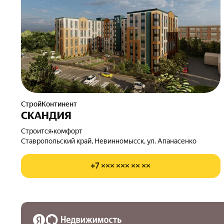
СтройКонтинент
СКАНДИЯ
Строится
•
комфорт
Ставропольский край, Невинномысск, ул. Апанасенко
+7 ××× ××× ×× ××