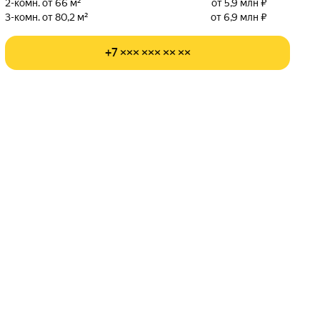
2-комн. от 66 м²
от 5,9 млн ₽
3-комн. от 80,2 м²
от 6,9 млн ₽
+7 ××× ××× ×× ××