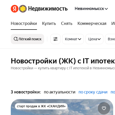
Невинномысск
Новостройки
Купить
Снять
Коммерческая
И
Лёгкий поиск
Комнат
Цена
Взн
Новостройки (ЖК) с IT ипоте
Новостройки — купить квартиру с IT ипотекой в Невинномыс
3 новостройки:
по актуальности
по сроку сдачи
по
старт продаж в ЖК «СКАНДИЯ»