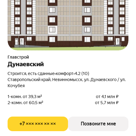
Главстрой
Дунаевский
Строится, есть сданные
•
комфорт
•
4.2 (10)
Ставропольский край, Невинномысск, ул. Дунаевского / ул.
Кочубея
1-комн. от 39,3 м²
от 4,1 млн ₽
2-комн. от 60,5 м²
от 5,7 млн ₽
+7 ××× ××× ×× ××
Позвоните мне