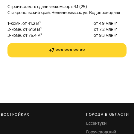
Строится, есть сданные
•
комфорт
•
4.1 (25)
Ставропольский край, Невинномысск, ул. Водопроводная
1-комн. от 41,2 м²
от 4,9 млн ₽
2-комн. от 61,9 м²
от 7,2 млн ₽
3-комн. от 75,4 м²
от 9,3 млн ₽
+7 ××× ××× ×× ××
ОВОСТРОЙКАХ
ГОРОДА В ОБЛАСТИ
Ессентуки
Горячеводский