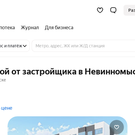
Ра
потека
Журнал
Для бизнеса
ос и платёж
кой от застройщика в Невинномы
ске
 цене