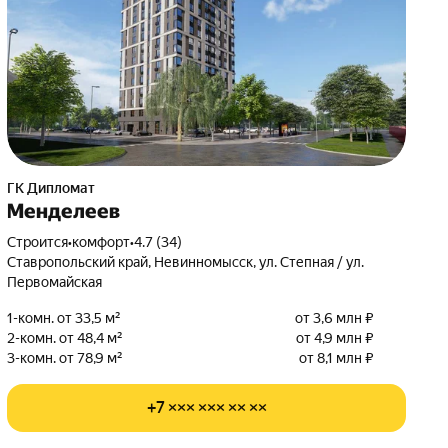
ГК Дипломат
Менделеев
Строится
•
комфорт
•
4.7 (34)
Ставропольский край, Невинномысск, ул. Степная / ул.
Первомайская
1-комн. от 33,5 м²
от 3,6 млн ₽
2-комн. от 48,4 м²
от 4,9 млн ₽
3-комн. от 78,9 м²
от 8,1 млн ₽
+7 ××× ××× ×× ××