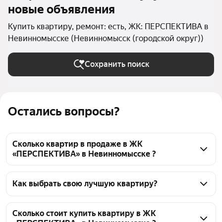
новые объявления
Купить квартиру, ремонт: есть, ЖК: ПЕРСПЕКТИВА в
Невинномысске (Невинномысск (городской округ))
Сохранить поиск
Остались вопросы?
Сколько квартир в продаже в ЖК
«ПЕРСПЕКТИВА» в Невинномысске ?
На Яндекс Недвижимости в продаже в ЖК 
«ПЕРСПЕКТИВА» в Невинномысске 90 квартир 90 
Как выбрать свою лучшую квартиру?
объявлений от застройщиков
Чтобы купить квартиру с ремонтом в ЖК 
«ПЕРСПЕКТИВА», воспользуйтесь тепловой картой 
Сколько стоит купить квартиру в ЖК