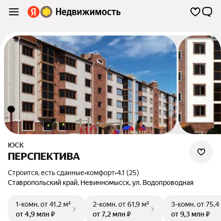
ЮСК
ПЕРСПЕКТИВА
Строится, есть сданные
•
комфорт
•
4.1 (25)
Ставропольский край
,
Невинномысск
,
ул. Водопроводная
1-комн.
от 41,2 м²
2-комн.
от 61,9 м²
3-комн.
от 75,4
от 4,9 млн ₽
от 7,2 млн ₽
от 9,3 млн ₽