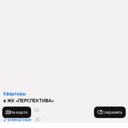
Квартиры
в ЖК «ПЕРСПЕКТИВА»
1-комнатные
55
На карте
Сохранить
2-комнатные
30