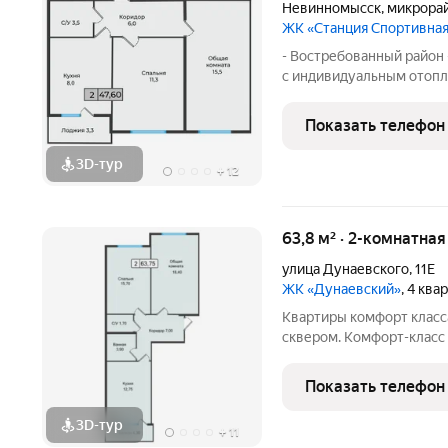
Невинномысск
,
микрорай
ЖК «Станция Спортивна
- Востребованный район 
с индивидуальным отопл
объектам инфраструктуры
Ледовый дворец, магазины
Показать телефон
выделенный беговой
3D-тур
+
12
63,8 м² · 2-комнатна
улица Дунаевского
,
11Е
ЖК «Дунаевский»
, 4 ква
Квартиры комфорт класса
сквером. Комфорт-класс
Индивидуальное отоплен
любое время года, пано
Показать телефон
а закрытая
3D-тур
+
11