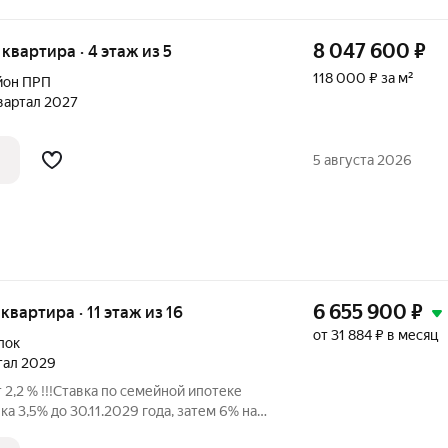
8 047 600
₽
я квартира · 4 этаж из 5
118 000 ₽ за м²
йон ПРП
квартал 2027
5 августа 2026
6 655 900
₽
 квартира · 11 этаж из 16
от 31 884 ₽ в месяц
лок
ртал 2029
2 % !!!Ставка по семейной ипотеке
ка 3,5% до 30.11.2029 года, затем 6% на
до 30.11.2027 года затем 6% на весь