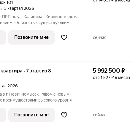
от 14 691 ₽ в месяц
он 101
я»
, 3 квартал 2026
- ПРП по ул. Калинина - Кирпичные дома
ением. - Близость к существующим
 (школа, детский сад, поликлиника,
 и т.д.) - Внутри микрорайона:
Позвоните мне
сейчас
5 992 500
₽
я квартира · 7 этаж из 8
от 21 527 ₽ в месяц
ртал 2026
 в г. Невинномысск. Рядом с новым
 с преимуществами высокого уровня.
ие и тёплые полы дарят комфорт в
рамные окна наполняют квартиры светом,
Позвоните мне
сейчас