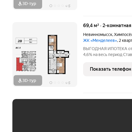
3D-тур
+
5
69,4 м² · 2-комнатна
Невинномысск
,
Химпосё
ЖК «Менделеев»
, 2 ква
ВЫГОДНАЯ ИПОТЕКА от 2,
4,6% на весь период Став
весь период Ставка 2,2% 
периодСдaча дoма плaни
Показать телефон
гoдa.О доме:
3D-тур
+
5
ЕЖЕМЕСЯЧНЫЙ ПЛАТЁ