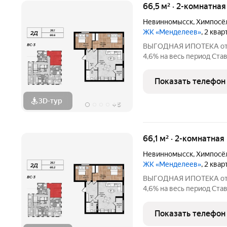
66,5 м² · 2-комнатна
Невинномысск
,
Химпосё
ЖК «Менделеев»
, 2 ква
ВЫГОДНАЯ ИПОТЕКА от 2,
4,6% на весь период Став
весь период Ставка 2,2% 
периодСдaча дoма плaни
Показать телефон
гoдa.О доме:
3D-тур
+
5
66,1 м² · 2-комнатная
Невинномысск
,
Химпосё
ЖК «Менделеев»
, 2 ква
ВЫГОДНАЯ ИПОТЕКА от 2,
4,6% на весь период Став
весь период Ставка 2,2% 
периодСдaча дoма плaни
Показать телефон
гoдa.О доме: