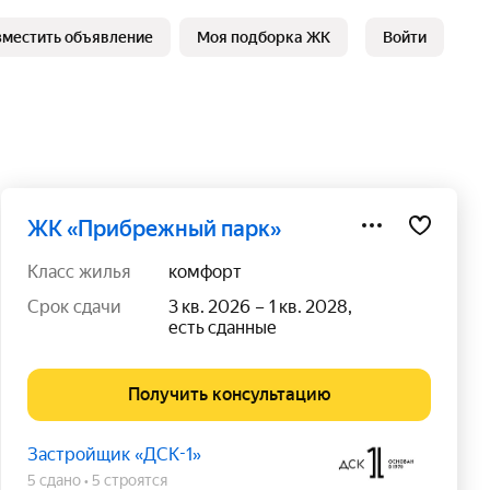
зместить объявление
Моя подборка ЖК
Войти
ЖК «Прибрежный парк»
класс жилья
комфорт
срок сдачи
3 кв. 2026 – 1 кв. 2028,
есть сданные
Получить консультацию
Застройщик «ДСК-1»
5 сдано
5 строятся