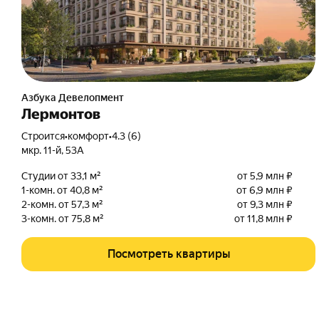
Подобрать квартиру
в ипотеку
Азбука Девелопмент
Лермонтов
Строится
•
комфорт
•
4.3 (6)
мкр. 11-й
,
53А
Студии от 33,1 м²
от 5,9 млн ₽
1-комн. от 40,8 м²
от 6,9 млн ₽
2-комн. от 57,3 м²
от 9,3 млн ₽
3-комн. от 75,8 м²
от 11,8 млн ₽
Посмотреть квартиры