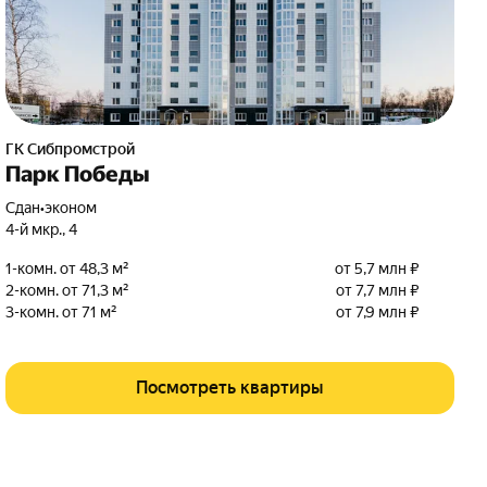
ГК Сибпромстрой
Парк Победы
Сдан
•
эконом
4-й мкр.
,
4
1-комн. от 48,3 м²
от 5,7 млн ₽
2-комн. от 71,3 м²
от 7,7 млн ₽
3-комн. от 71 м²
от 7,9 млн ₽
Посмотреть квартиры