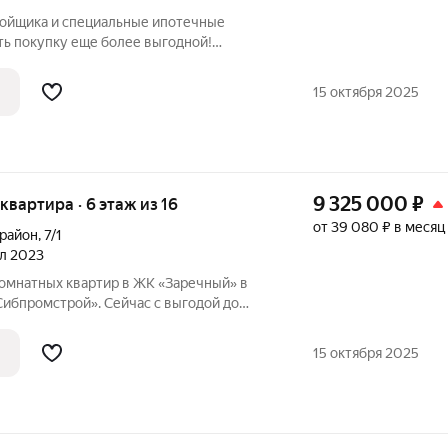
ройщика и специальные ипотечные
ть покупку еще более выгодной!
родаж по телефону в объявлении.
азмер вашей скидки! Сибпромстрой - 30
15 октября 2025
илье.
9 325 000
₽
 квартира · 6 этаж из 16
от 39 080 ₽ в месяц
орайон
,
7/1
ал 2023
омнатных квартир в ЖК «Заречный» в
Сибпромстрой». Сейчас с выгодой до
рести новое жилье с ремонтом,
орпусах 7/1 и 7/2 ЖК «Заречный» в
15 октября 2025