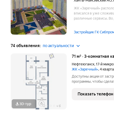
Ханты-Мансийский АО
,
ЖК «Заречный» располож
вписался в уже сложив
различные сервисы. Во
площадки, которые соо
Застройщик ГК Сибпро
74 объявления:
по актуальности
71 м² · 3-комнатная к
Нефтеюганск
,
17-й микр
ЖК «Заречный»
, 4 кварт
Доступны акции от заст
программы, чтобы сдела
Подробности в отделе п
Звоните, чтобы узнать р
Показать телефон
лет на рынке! Готовое ж
3D-тур
+
5