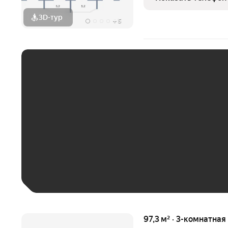
Нефтеюганске.
3D-тур
+
5
ЕЖЕМЕСЯЧНЫЙ ПЛАТЁ
До 30 тыс. ₽
До 50 тыс. ₽
До 70 тыс. ₽
Больше 100 тыс. ₽
97,3 м² · 3-комнатная