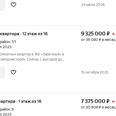
азмер вашей скидки! Сибпромстрой - 30
29 июля 2026
илье.
9 325 000
₽
 квартира · 12 этаж из 16
от 39 080 ₽ в месяц
орайон
,
7/1
ал 2023
омнатных квартир в ЖК «Заречный» в
Сибпромстрой». Сейчас с выгодой до
рести новое жилье с ремонтом,
орпусах 7/1 и 7/2 ЖК «Заречный» в
15 октября 2025
7 375 000
₽
вартира · 1 этаж из 16
от 30 908 ₽ в месяц
орайон
,
9
ал 2023