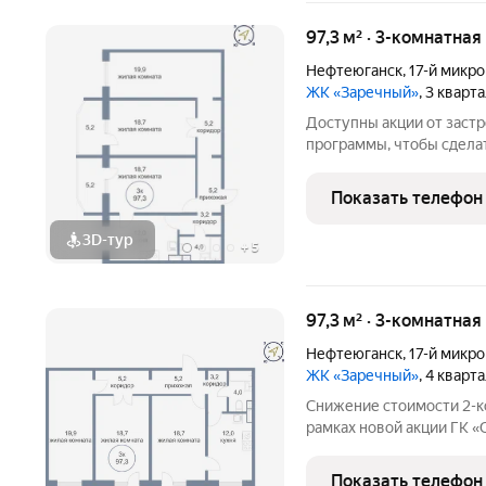
97,3 м² · 3-комнатная
Нефтеюганск
,
17-й микр
ЖК «Заречный»
, 3 кварт
Доступны акции от заст
программы, чтобы сдела
Подробности в отделе п
Звоните, чтобы узнать р
Показать телефон
лет на рынке! Готовое ж
3D-тур
+
5
97,3 м² · 3-комнатная
Нефтеюганск
,
17-й микр
ЖК «Заречный»
, 4 кварт
Снижение стоимости 2-к
рамках новой акции ГК «
500.000 р. можно приоб
площадью 71,3 кв. м. в к
Показать телефон