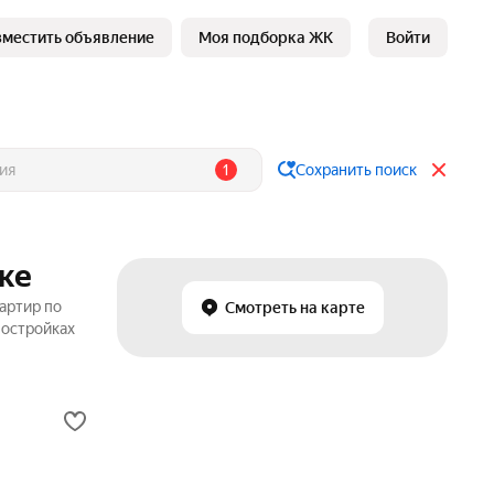
зместить объявление
Моя подборка ЖК
Войти
1
Сохранить поиск
ке
артир по
Смотреть на карте
востройках