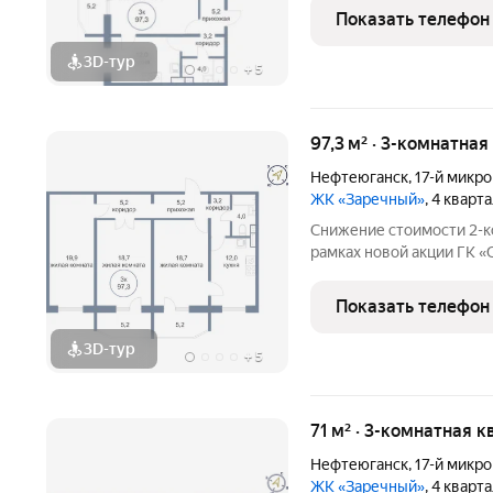
Звоните, чтобы узнать р
Показать телефон
лет на рынке! Готовое ж
3D-тур
+
5
97,3 м² · 3-комнатная
Нефтеюганск
,
17-й микр
ЖК «Заречный»
, 4 кварт
Снижение стоимости 2-к
рамках новой акции ГК «
500.000 р. можно приоб
площадью 71,3 кв. м. в к
Показать телефон
Нефтеюганске.
3D-тур
+
5
71 м² · 3-комнатная к
Нефтеюганск
,
17-й микр
ЖК «Заречный»
, 4 кварт