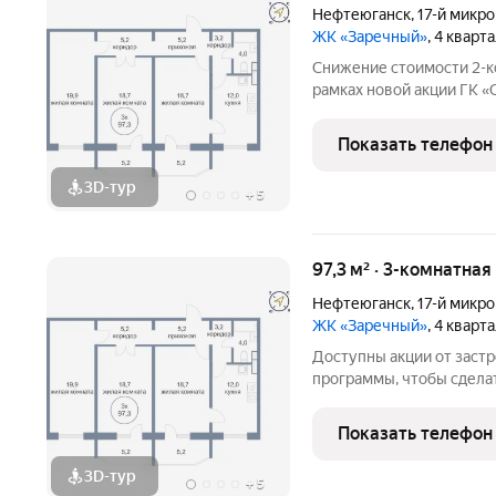
Нефтеюганск
,
17-й микр
ЖК «Заречный»
, 4 кварт
Снижение стоимости 2-к
рамках новой акции ГК «
500.000 р. можно приоб
площадью 71,3 кв. м. в к
Показать телефон
Нефтеюганске.
3D-тур
+
5
97,3 м² · 3-комнатная
Нефтеюганск
,
17-й микр
ЖК «Заречный»
, 4 кварт
Доступны акции от заст
программы, чтобы сдела
Подробности в отделе п
Звоните, чтобы узнать р
Показать телефон
лет на рынке! Готовое ж
3D-тур
+
5