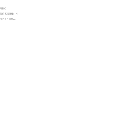
ачно
магазины и
ортивные