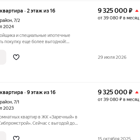
9 325 000
₽
 квартира · 2 этаж из 16
от 39 080 ₽ в месяц
орайон
,
7/2
ал 2024
ройщика и специальные ипотечные
ть покупку еще более выгодной!
родаж по телефону в объявлении.
азмер вашей скидки! Сибпромстрой - 30
29 июля 2026
илье.
9 325 000
₽
 квартира · 9 этаж из 16
от 39 080 ₽ в месяц
орайон
,
7/1
ал 2023
омнатных квартир в ЖК «Заречный» в
Сибпромстрой». Сейчас с выгодой до
рести новое жилье с ремонтом,
орпусах 7/1 и 7/2 ЖК «Заречный» в
15 октября 2025