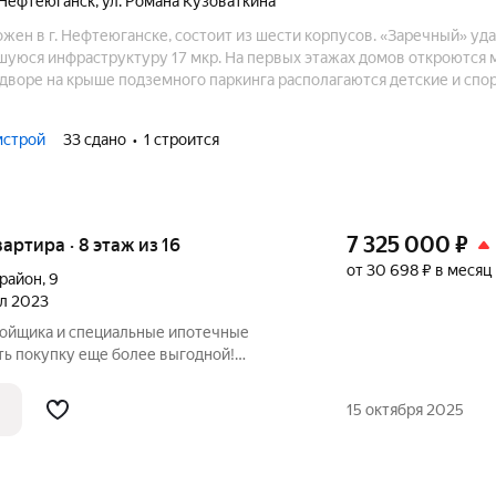
Нефтеюганск
,
ул. Романа Кузоваткина
ен в г. Нефтеюганске, состоит из шести корпусов. «Заречный» уд
шуюся инфраструктуру 17 мкр. На первых этажах домов откроются 
 дворе на крыше подземного паркинга располагаются детские и сп
тветствуют всем требованиям безопасности.
мстрой
33 сдано
1 строится
7 325 000
₽
вартира · 8 этаж из 16
от 30 698 ₽ в месяц
орайон
,
9
ал 2023
ройщика и специальные ипотечные
ть покупку еще более выгодной!
родаж по телефону в объявлении.
азмер вашей скидки! Сибпромстрой - 30
15 октября 2025
илье.