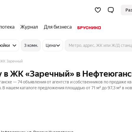
Ра
потека
Журнал
Для бизнеса
ройки
3 комн.
Цена
ЖК Заречный
у в ЖК «Заречный» в Нефтеюганс
нске — 74 объявления от агентств и собственников по продаже кв
. В нашем каталоге предложения площадью от 71 м² до 97,3 м² в но