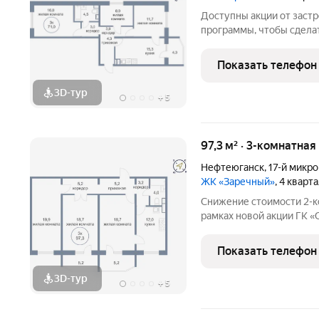
Доступны акции от заст
программы, чтобы сдела
Подробности в отделе п
Звоните, чтобы узнать р
Показать телефон
лет на рынке! Готовое ж
3D-тур
+
5
97,3 м² · 3-комнатная
Нефтеюганск
,
17-й микр
ЖК «Заречный»
, 4 кварт
Снижение стоимости 2-к
рамках новой акции ГК «
500.000 р. можно приоб
площадью 71,3 кв. м. в к
Показать телефон
Нефтеюганске.
3D-тур
+
5