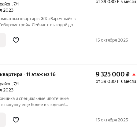
от 39 080 ₽ в месяц
орайон
,
7/1
ал 2023
омнатных квартир в ЖК «Заречный» в
Сибпромстрой». Сейчас с выгодой до
рести новое жилье с ремонтом,
орпусах 7/1 и 7/2 ЖК «Заречный» в
15 октября 2025
9 325 000
₽
 квартира · 11 этаж из 16
от 39 080 ₽ в месяц
орайон
,
7/1
ал 2023
ройщика и специальные ипотечные
ть покупку еще более выгодной!
родаж по телефону в объявлении.
азмер вашей скидки! Сибпромстрой - 30
15 октября 2025
илье.