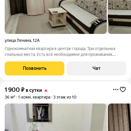
улица Ленина
,
12А
Однокомнатная квартира в центре города. Три отдельных
спальных места. Есть всё необходимое для проживания.
Сдаётся по часам и посуточно. Сдается для спокойного отдыха,
не сдаётся для вечеринок и лицам младше 21 года.
Позвонить
Чат
Предоставляются отчетные
1 900
₽
в сутки
36 м²
1-комн. квартира
3 этаж из 10