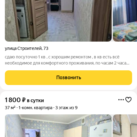
улица Строителей
,
73
сдаю посуточно 1 кв , с хорошим ремонтом , в кв есть всё
необходимое для комфортного проживания, по часам 2 часа
700 р , продление каждого часа 100р, командировонным
выдаём отчётные документы, молодёжь до 22 лет не
Позвонить
беспокоить, не для компаний , цена
1 800
₽
в сутки
37 м²
1-комн. квартира
3 этаж из 9