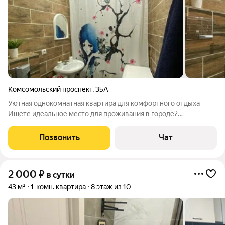
Комсомольский проспект
,
35А
Уютная однокомнатная квартира для комфортного отдыха
Ищете идеальное место для проживания в городе?
Представляем вам уютную однокомнатную квартиру!
Преимущества: Оборудованная кухня с бытовой техникой
Позвонить
Чат
Бесплатный Wi-Fi Чистое постельное белье Свежие
2 000
₽
в сутки
43 м²
1-комн. квартира
8 этаж из 10