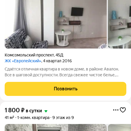
Комсомольский проспект
,
45Д
ЖК «Европейский»
, 4 квартал 2016
Сдаётся отличная квартира в новом доме, в районе Авалон.
Все в шаговой доступности. Всегда свежее чистое белье,
кухня всем оснащена, бесплатный вайфай, идеальная чистота.
Выдаются отчетные документы, также работаю с
Позвонить
организациями по расчетному счету.
1 800
₽
в сутки
41 м²
1-комн. квартира
9 этаж из 9