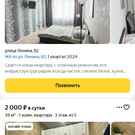
улица Ленина
,
82
ЖК по ул. Ленина, 82
, 1 квартал 2024
Сдаётся новая квартира, с отличным ремонтом, вся
инфраструктура рядом, всегда чистое, свежее белье, кухня
всем оснащена. Бесплатный вайфай, Смарт Тв, с
подключением различных каналов. При длительном
Позвонить
проживании, действует система скидок. Также есть
2 000
₽
в сутки
39 м²
1-комн. квартира
3 этаж из 5
онлайн показ