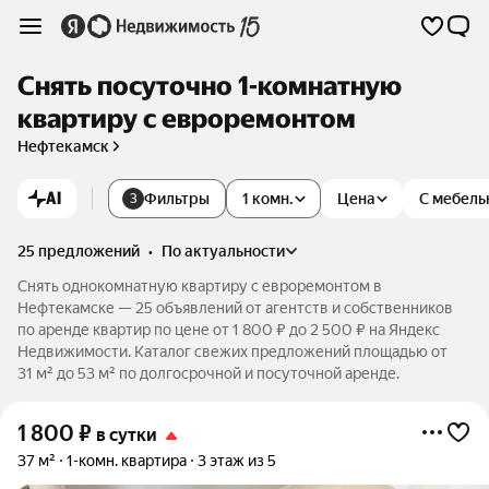
Снять посуточно 1-комнатную
квартиру с евроремонтом
Нефтекамск
AI
Фильтры
1 комн.
Цена
С мебель
3
25 предложений
•
по актуальности
Снять однокомнатную квартиру с евроремонтом в
Нефтекамске — 25 объявлений от агентств и собственников
по аренде квартир по цене от 1 800 ₽ до 2 500 ₽ на Яндекс
Недвижимости. Каталог свежих предложений площадью от
31 м² до 53 м² по долгосрочной и посуточной аренде.
1 800
₽
в сутки
37 м²
1-комн. квартира
3 этаж из 5