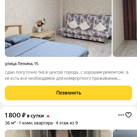
улица Ленина
,
15
сдаю посуточно 1кв.в центре города , с хорошим ремонтом , в
кв есть всё необходимое для комфортного проживания,
молодёжь не беспакоить до 22 лет , не для компаний,
командировонным выдаём отчётные документы, от 3 суток
Позвонить
скидка , по часам в дневное
1 800
₽
в сутки
36 м²
1-комн. квартира
4 этаж из 9