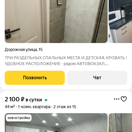
Дорожная улица
,
15
ТРИ РАЗДЕЛЬНЫХ СПАЛЬНЫХ МЕСТА И ДЕТСКАЯ. КРОВАТЬ !
УДОБНОЕ РАСПОЛОЖЕНИЕ - рядом АВТОВОКЗАЛ,
педколледж, МВД. Сдается посуточно тёплая, чистая ,светлая
квартира . Удобная двухспальная кровать с ортопедическим
Позвонить
Чат
матрацем большой ЖК телевизор SMART TVв
2 100
₽
в сутки
44 м²
1-комн. квартира
2 этаж из 15
новостройка