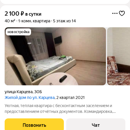
2 100
₽
в сутки
40 м²
1-комн. квартира
5 этаж из 14
новостройка
улица Карцева
,
30Б
Жилой дом по ул. Карцева
, 2 квартал 2021
Уютная, теплая квартира с бесконтактным заселением и
предоставлением отчётных документов. Командировка,
свидание, отдых... В квартире найдете все необходимое для
комфортного проживания! Двуспальная кровать и раскладной
Позвонить
Чат
диван, вместимость до 4