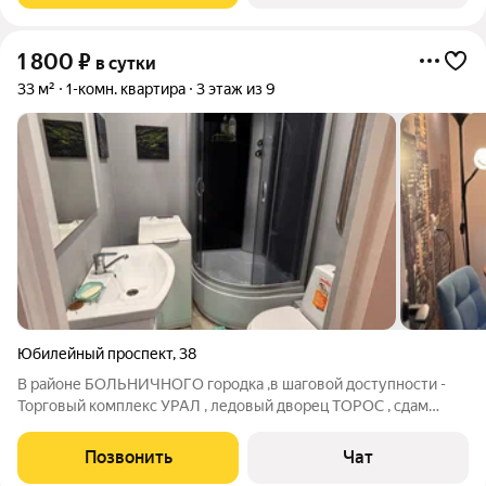
1 800
₽
в сутки
33 м²
1-комн. квартира
3 этаж из 9
Юбилейный проспект
,
38
В районе БОЛЬНИЧНОГО городка ,в шаговой доступности -
Торговый комплекс УРАЛ , ледовый дворец ТОРОС , сдам
посуточно теплую и уютную квартиру . Для комфортного
проживания имеется все необходимое :Двухспальная
Позвонить
Чат
кровать(160см ) , с новым ортопедическим