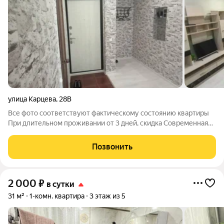
улица Карцева
,
28В
Все фото соответствуют фактическому состоянию квартиры
При длительном проживании от 3 дней, скидка Современная
однокомнатная квартира в новом доме ЖК "Авалон" . Дом
располагается в развитой инфраструктуре, одновременно в 5
Позвонить
минутах езды до центра
2 000
₽
в сутки
31 м²
1-комн. квартира
3 этаж из 5