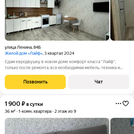
улица Ленина
,
84Б
Жилой дом «Лайф»
, 3 квартал 2024
Сдам евродвушку в новом доме комфорт класса "Лайф",
только после ремонта, вся необходимая мебель, техника и
спальные принадлежности имеются. Шумным компаниям и
лицам, находящиеся в алкогольном опьянении квартиру не
Позвонить
Чат
сдаю. Расположение квартиры очень
1 900
₽
в сутки
36 м²
1-комн. квартира
2 этаж из 9