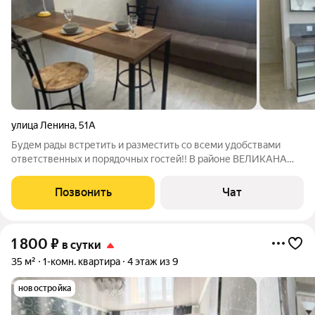
улица Ленина
,
51А
Будем рады встретить и разместить со всеми удобствами
ответственных и порядочных гостей!! В районе ВЕЛИКАНА
сдается однокомнатная большая (45кв. М ) со свежим
евроремонтом квартира. В шаговой доступности медцентр
Позвонить
Чат
«ДОКТОР ОЗОН», фитнес центр «ПАНДА»,
1 800
₽
в сутки
35 м²
1-комн. квартира
4 этаж из 9
новостройка