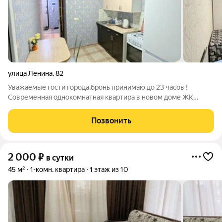
улица Ленина
,
82
Уважаемые гости города,бронь принимаю до 23 часов !
Современная однокомнатная квартира в новом доме ЖК
"Фаворит" . Дом располагается в развитой инфраструктуре,
одновременно в 5 минутах езды до центра города. Парковка и
Позвонить
территория двора с детской и
2 000
₽
в сутки
45 м²
1-комн. квартира
1 этаж из 10