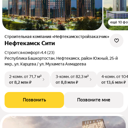
ещё 10 фо
Строительная компания «Нефтекамскстройзаказчик»
Нефтекамск Сити
Строится
•
комфорт
•
4.4 (23)
Республика Башкортостан, Нефтекамск, район Южный, 25-й
мкр., ул. Карцева / ул. Мухамета Ахмадеева
2-комн.
от 71,7 м²
3-комн.
от 82,3 м²
4-комн.
от 104
от 8,2 млн ₽
от 8,8 млн ₽
от 13,6 млн ₽
Позвонить
Позвоните мне