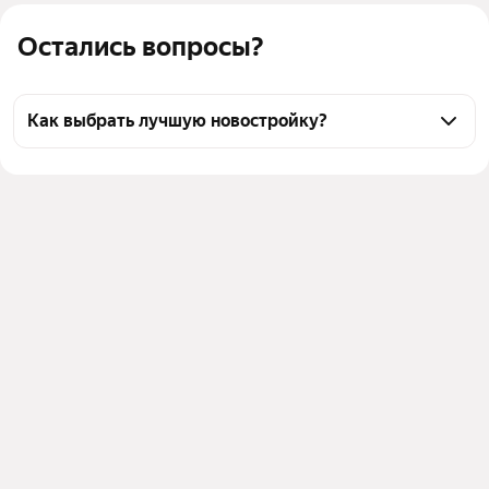
Остались вопросы?
Как выбрать лучшую новостройку?
Воспользуйтесь тепловой картой для оценки 
инфраструктуры и транспортной доступности 
новостроек в выбранном районе у станции 
Нефтекамск-Пасс. в Нефтекамске
Для легкого выбора подходящей новостройки в 
верхней части страницы есть самые частые 
комбинации фильтров, например «» или «»
Помимо удобной сортировки по цене вы можете 
отсортировать результаты по стоимости 
квадратного метра или площади
Выберите в фильтре подходящие условия сделки - 
например, в рассрочку