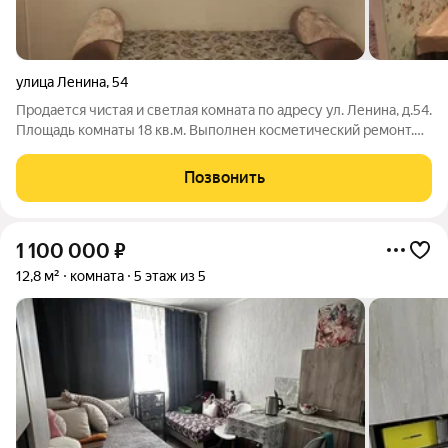
улица Ленина
,
54
Продается чистая и светлая комната по адресу ул. Ленина, д.54.
Площадь комнаты 18 кв.м. Выполнен косметический ремонт.
Этаж 3 из 5. В комнате очень чисто и уютно, есть горячая вода,
пластиковое окно, входная дверь железная. Развитая
Позвонить
инфраструктура,
1 100 000
₽
12,8 м²
комната
5 этаж из 5