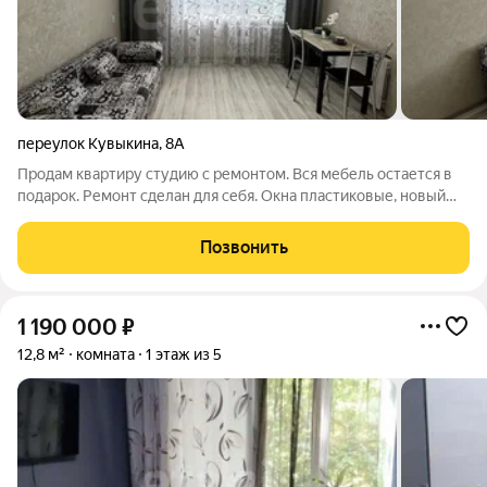
переулок Кувыкина
,
8А
Продам квартиру студию с ремонтом. Вся мебель остается в
подарок. Ремонт сделан для себя. Окна пластиковые, новый
кухонный гарнитур, диван. Новая сантехника. Соседи хорошие,
старшая по дому всегда следит за порядком. Вся
Позвонить
инфраструктура рядом:
1 190 000
₽
12,8 м²
комната
1 этаж из 5