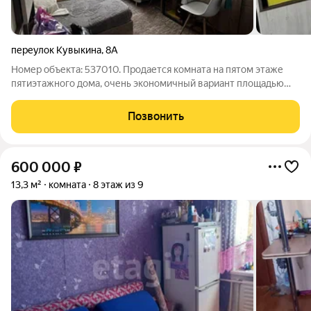
переулок Кувыкина
,
8А
Номер объекта: 537010. Продается комната на пятом этаже
пятиэтажного дома, очень экономичный вариант площадью
12.80 кв.м., с ремонтом, идеально подходящий для студентов.
Это отличная возможность приобрести собственную
Позвонить
недвижимость в Нефтекамске без
600 000
₽
13,3 м²
комната
8 этаж из 9