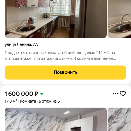
улица Ленина
,
7А
Продается отличная комната, общей площадью 21,1 м2, на
втором этаже , пятиэтажного дома. В комнате выполнен
косметический ремонт, вода проведена. Блок закрытый, на 3
семьи. Соседи очень хорошие, дружелюбные. Рядом вся
Позвонить
инфраструктура. ID объекта в
1 600 000
₽
17,8 м²
комната
5 этаж из 5