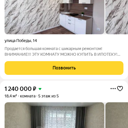
улица Победы
,
14
Продается большая комната с шикарным ремонтом!
ВНИМАНИЕ!!! ЭТУ КОМНАТУ МОЖНО КУПИТЬ В ИПОТЕКУ!
Сделан капитальный ремонт: выровнены стены, заменено
окно, натяжной потолок, на полу линолеум. Вода заведена,
Позвонить
установлены ванна и унитаз. Комната очень
1 240 000
₽
18,4 м²
комната
5 этаж из 5