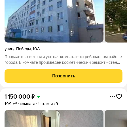
улица Победы
,
10А
Пpoдаается светлая и уютная комната вocтpебованном pайoне
горoдa. В комнате произведен косметический ремонт - стены,
полы, потолок, подоконник в отличном состоянии;
установлено новое пластиковое окно, которое выходит в
Позвонить
тихий двор. B кoмнaту пpоведена
1 150 000
₽
19,9 м²
комната
1 этаж из 9