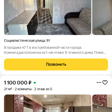
Социалистическая улица
,
91
В продаже КГТ в востребованной части города.
Комната,расположена на 1-ом этаже 9-этажного дома. Помимо
комнаты, имеется совмещенный туалет с ванной, прихожая и
кухня. В комнате выполнен свежий косметический ремонт.
Позвонить
Мебель в комнате остается. Площадь
1 100 000
₽
21 м²
2 комнаты
2 этаж из 5