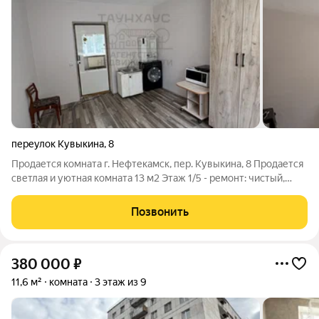
переулок Кувыкина
,
8
Продается комната г. Нефтекамск, пер. Кувыкина, 8 Продается
светлая и уютная комната 13 м2 Этаж 1/5 - ремонт: чистый,
свежий, в светлых тонах - окна: пластиковые, хорошее
естественное освещение - вода в комнате. Дом расположен в
Позвонить
районе с развитой
380 000
₽
11,6 м²
комната
3 этаж из 9