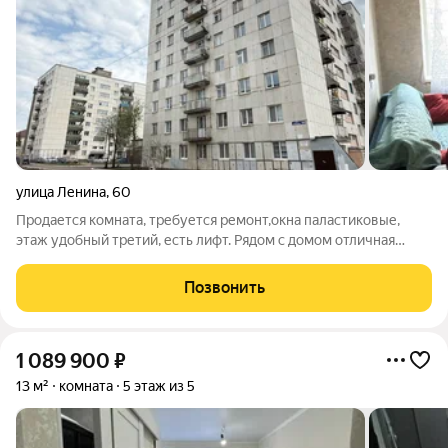
улица Ленина
,
60
Продается комната, требуется ремонт,окна паластиковые,
этаж удобный третий, есть лифт. Рядом с домом отличная
инфраструктура, Машиностроительный колледж, Озеро
светлое, СОШ №11, СОШ №16,Тропа здоровья, магазин Красное
Позвонить
и Белое, Магнит, Пятерочка,
1 089 900
₽
13 м²
комната
5 этаж из 5