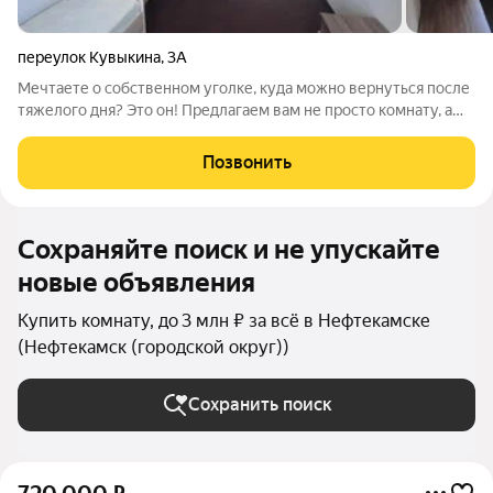
переулок Кувыкина
,
3А
Мечтаете о собственном уголке, куда можно вернуться после
тяжелого дня? Это он! Предлагаем вам не просто комнату, а
готовое уютное гнездышко на ул. Кувыкина, 3а. Вас ждет:
Идеальный ремонт: Больше не нужно тратить силы и деньги на
Позвонить
отделку. Стены уже
Сохраняйте поиск и не упускайте
новые объявления
Купить комнату, до 3 млн ₽ за всё в Нефтекамске
(Нефтекамск (городской округ))
Сохранить поиск