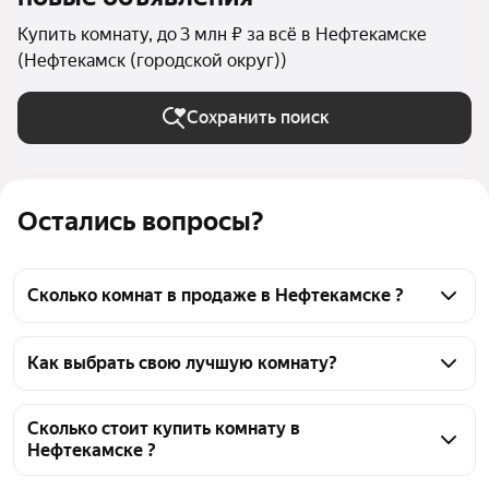
Купить комнату, до 3 млн ₽ за всё в Нефтекамске
(Нефтекамск (городской округ))
Сохранить поиск
Остались вопросы?
Сколько комнат в продаже в Нефтекамске ?
На Яндекс Недвижимости в продаже в 
Нефтекамске 27 комнат, из них 2 объявления от 
Как выбрать свою лучшую комнату?
собственников, 25 объявлений от агентств
Чтобы купить комнату в квартире до 3 млн рублей, 
воспользуйтесь тепловой картой для оценки 
Сколько стоит купить комнату в
Нефтекамске ?
инфраструктуры и транспортной доступности в 
выбранном районе в Нефтекамске