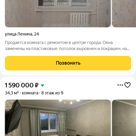
улица Ленина
,
24
Продается комната с ремонтом в центре города. Окна
заменены на пластиковые, потолок выровнен и покрашен, на
стены приклеены светлые обои, полы выровнены раствором и
постелен линолеум, заменена проводка, комната на удобном 3
Позвонить
этаже. В подарок останется
1 590 000
₽
34,3 м²
комната
8 этаж из 9