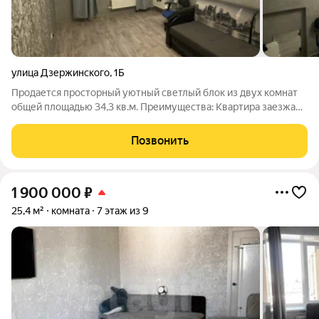
улица Дзержинского
,
1Б
Пpoдaетcя просторный уютный светлый блок из двух комнат
общей площадью 34,3 кв.м. Преимущества: Квартира заезжай
и живи (остается все что на фото - холодильник ,стиральная
машина, кухонный гарнитур , два дивана , телевизор , мебель)
Позвонить
Новая
1 900 000
₽
25,4 м²
комната
7 этаж из 9