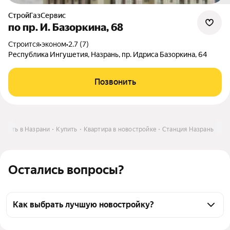
СтройГазСервис
по пр. И. Базоркина, 68
Строится
•
эконом
•
2.7 (7)
Республика Ингушетия, Назрань, пр. Идриса Базоркина, 64
Позвонить
мость в Назрани
Купить
Квартира в новостройке
Станция Назрань
Остались вопросы?
Как выбрать лучшую новостройку?
Воспользуйтесь тепловой картой для оценки 