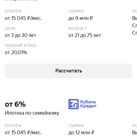
платёж
сумма
п
от 15 045 ₽/мес.
до 9 млн ₽
В
С
срок
возраст
С
от 3 до 30 лет
от 21 до 75 лет
первый взнос
от 20,01%
Рассчитать
от 6%
Ипотека по-семейному
платёж
сумма
п
от 15 045 ₽/мес.
до 12 млн ₽
В