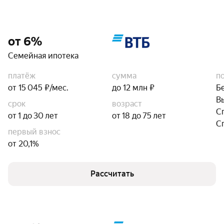
от 6%
Семейная ипотека
платёж
сумма
п
от 15 045 ₽/мес.
до 12 млн ₽
Б
В
срок
возраст
С
от 1 до 30 лет
от 18 до 75 лет
С
первый взнос
от 20,1%
Рассчитать