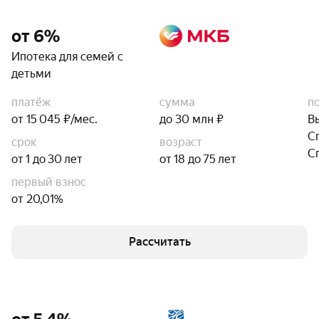
от 6%
Ипотека для семей с
детьми
платёж
сумма
п
от 15 045 ₽/мес.
до 30 млн ₽
В
С
срок
возраст
С
от 1 до 30 лет
от 18 до 75 лет
первый взнос
от 20,01%
Рассчитать