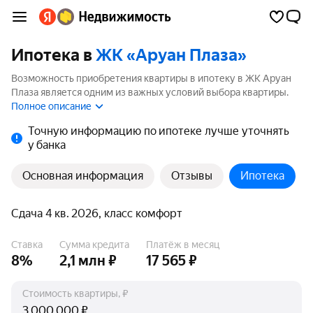
Ипотека в
ЖК «Аруан Плаза»
Возможность приобретения квартиры в ипотеку в ЖК Аруан
Плаза является одним из важных условий выбора квартиры.
На странице мы собрали программы кредитования банков для
Полное описание
покупки квартиры в ипотеку от 3.5%.
Точную информацию по ипотеке лучше уточнять
у банка
Основная информация
Отзывы
Ипотека
Сдача 4 кв. 2026, класс комфорт
Ставка
Сумма кредита
Платёж в месяц
8%
2,1 млн ₽
17 565 ₽
Стоимость квартиры, ₽
₽