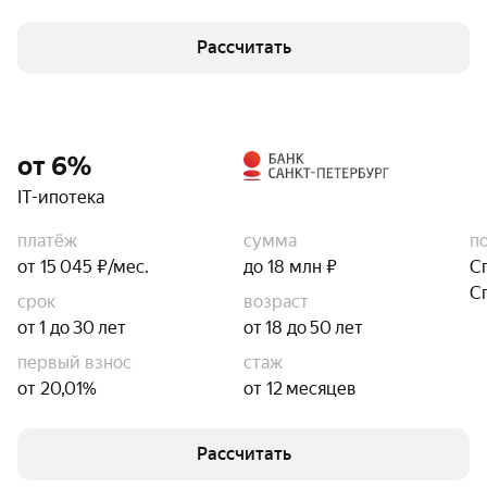
Рассчитать
от 6%
IT-ипотека
платёж
сумма
п
от 15 045 ₽/мес.
до 18 млн ₽
С
С
срок
возраст
от 1 до 30 лет
от 18 до 50 лет
первый взнос
стаж
от 20,01%
от 12 месяцев
Рассчитать