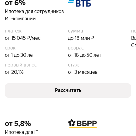
от 6%
Ипотека для сотрудников
ИТ-компаний
платёж
сумма
п
от 15 045 ₽/мес.
до 18 млн ₽
В
С
срок
возраст
от 1 до 30 лет
от 18 до 50 лет
первый взнос
стаж
от 20,1%
от 3 месяцев
Рассчитать
от 5,8%
Ипотека для IT-