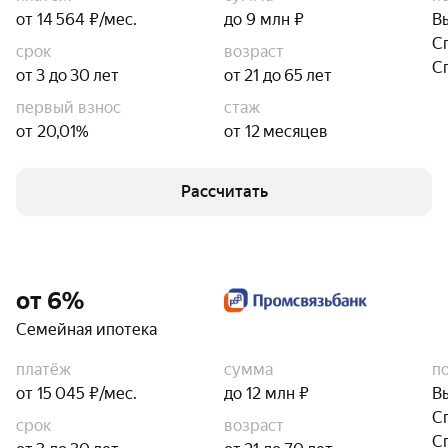
от 14 564 ₽/мес.
до 9 млн ₽
В
С
срок
возраст
С
от 3 до 30 лет
от 21 до 65 лет
первый взнос
стаж
от 20,01%
от 12 месяцев
Рассчитать
от 6%
Семейная ипотека
платёж
сумма
п
от 15 045 ₽/мес.
до 12 млн ₽
В
С
срок
возраст
С