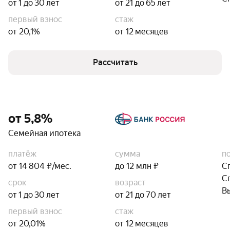
от 1 до 30 лет
от 21 до 65 лет
первый взнос
стаж
от 20,1%
от 12 месяцев
Рассчитать
от 5,8%
Семейная ипотека
платёж
сумма
п
от 14 804 ₽/мес.
до 12 млн ₽
С
С
срок
возраст
В
от 1 до 30 лет
от 21 до 70 лет
первый взнос
стаж
от 20,01%
от 12 месяцев