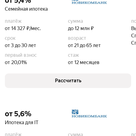
от 5,4%
Семейная ипотека
платёж
сумма
п
от 14 327 ₽/мес.
до 12 млн ₽
В
С
срок
возраст
С
от 3 до 30 лет
от 21 до 65 лет
первый взнос
стаж
от 20,01%
от 12 месяцев
Рассчитать
от 5,6%
Ипотека для IT
платёж
сумма
п