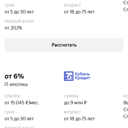
С
срок
возраст
С
от 5 до 30 лет
от 18 до 75 лет
первый взнос
от 20,1%
Рассчитать
от 6%
IT-ипотека
платёж
сумма
п
от 15 045 ₽/мес.
до 9 млн ₽
В
С
срок
возраст
С
от 5 до 30 лет
от 18 до 75 лет
первый взнос