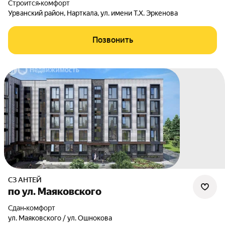
Строится
•
комфорт
Урванский район
,
Нарткала
,
ул. имени Т.Х. Эркенова
Позвонить
СЗ АНТЕЙ
по ул. Маяковского
Сдан
•
комфорт
ул. Маяковского / ул. Ошнокова