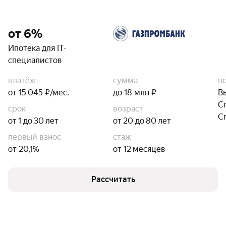
от 6%
Ипотека для IT-
специалистов
платёж
сумма
п
от 15 045 ₽/мес.
до 18 млн ₽
В
С
срок
возраст
С
от 1 до 30 лет
от 20 до 80 лет
первый взнос
стаж
от 20,1%
от 12 месяцев
Рассчитать