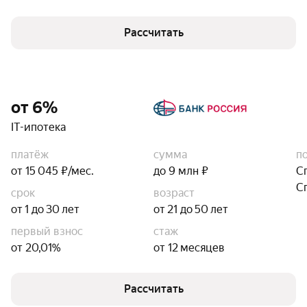
Рассчитать
от 6%
IT-ипотека
платёж
сумма
п
от 15 045 ₽/мес.
до 9 млн ₽
С
С
срок
возраст
от 1 до 30 лет
от 21 до 50 лет
первый взнос
стаж
от 20,01%
от 12 месяцев
Рассчитать