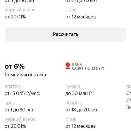
от 3 до 30 лет
от 21 до 70 лет
первый взнос
стаж
от 20,01%
от 12 месяцев
Рассчитать
от 6%
Семейная ипотека
платёж
сумма
п
от 15 045 ₽/мес.
до 30 млн ₽
С
С
срок
возраст
В
от 1 до 30 лет
от 18 до 70 лет
первый взнос
стаж
от 20,01%
от 12 месяцев