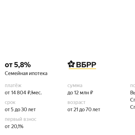
от 5,8%
Семейная ипотека
платёж
сумма
п
от 14 804 ₽/мес.
до 12 млн ₽
В
С
срок
возраст
С
от 5 до 30 лет
от 21 до 70 лет
первый взнос
от 20,1%