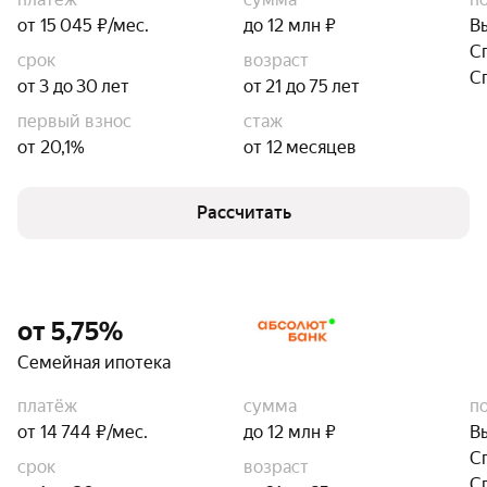
от 15 045 ₽/мес.
до 12 млн ₽
В
С
срок
возраст
С
от 3 до 30 лет
от 21 до 75 лет
первый взнос
стаж
от 20,1%
от 12 месяцев
Рассчитать
от 5,75%
Семейная ипотека
платёж
сумма
п
от 14 744 ₽/мес.
до 12 млн ₽
В
С
срок
возраст
С