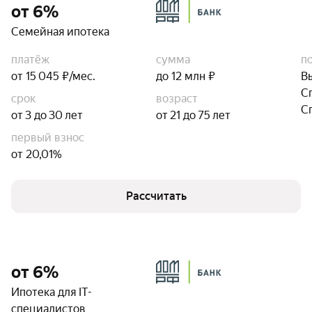
от 6%
Семейная ипотека
платёж
сумма
п
от 15 045 ₽/мес.
до 12 млн ₽
В
С
срок
возраст
С
от 3 до 30 лет
от 21 до 75 лет
первый взнос
от 20,01%
Рассчитать
от 6%
Ипотека для IT-
специалистов