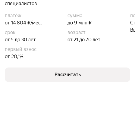
специалистов
платёж
сумма
п
от 14 804 ₽/мес.
до 9 млн ₽
С
В
срок
возраст
от 5 до 30 лет
от 21 до 70 лет
первый взнос
от 20,1%
Рассчитать