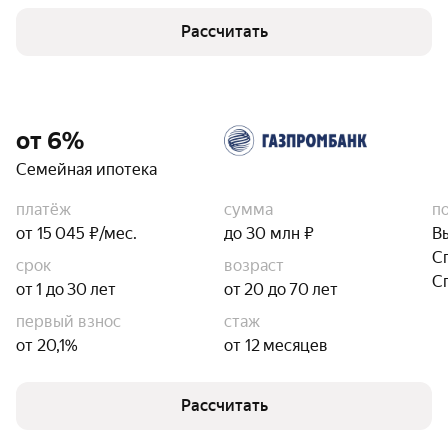
Рассчитать
от 6%
Семейная ипотека
платёж
сумма
п
от 15 045 ₽/мес.
до 30 млн ₽
В
С
срок
возраст
С
от 1 до 30 лет
от 20 до 70 лет
первый взнос
стаж
от 20,1%
от 12 месяцев
Рассчитать