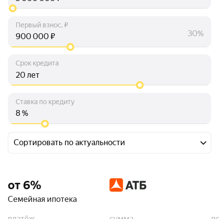
Первый взнос, ₽
30%
₽
Срок кредита
лет
Ставка по кредиту
%
Сортировать по актуальности
от 6%
Семейная ипотека
платёж
сумма
п