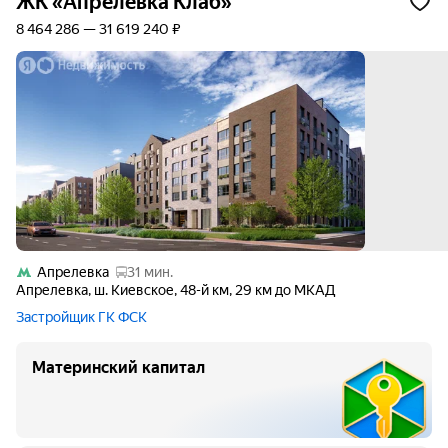
ЖК «Апрелевка Клаб»
8 464 286 — 31 619 240 ₽
Апрелевка
31 мин.
Апрелевка
,
ш. Киевское
,
48-й км
,
29 км до МКАД
Застройщик ГК ФСК
Материнский капитал