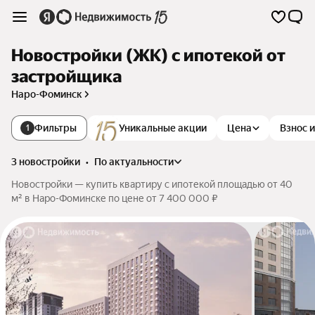
Новостройки (ЖК) с ипотекой от
застройщика
Наро-Фоминск
Фильтры
Уникальные акции
Цена
Взнос 
1
3 новостройки
•
по актуальности
Новостройки — купить квартиру с ипотекой площадью от 40
м² в Наро-Фоминске по цене от 7 400 000 ₽