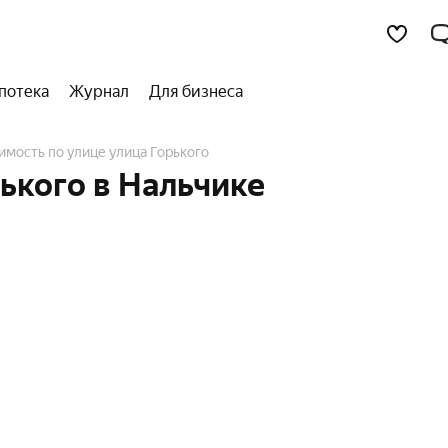
потека
Журнал
Для бизнеса
имость по улице улица Горького
ького в Нальчике