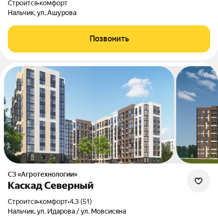
Строится
•
комфорт
Нальчик, ул. Ашурова
Позвонить
СЗ «Агротехнологии»
Каскад Северный
Строится
•
комфорт
•
4.3 (51)
Нальчик, ул. Идарова / ул. Мовсисяна