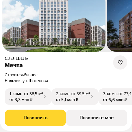
СЗ «ЛЕВЕЛ»
Мечта
Строится
•
бизнес
Нальчик, ул. Шогенова
1-комн.
от 38,5 м²
2-комн.
от 59,5 м²
3-комн.
от 77,4
от 3,3 млн ₽
от 5,1 млн ₽
от 6,6 млн ₽
Позвонить
Позвоните мне