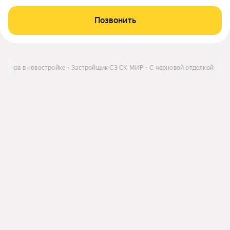
Позвонить
артира в новостройке
Застройщик СЗ СК МИР
С черновой отделкой