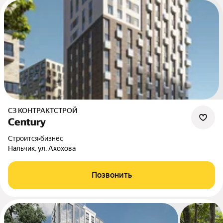
СЗ КОНТРАКТСТРОЙ
Сentury
Строится
•
бизнес
Нальчик, ул. Ахохова
Позвонить