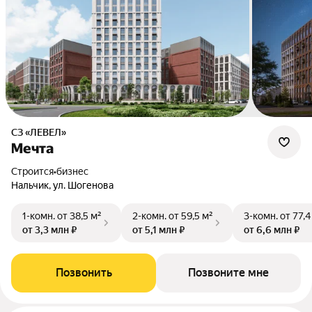
СЗ «ЛЕВЕЛ»
Мечта
Строится
•
бизнес
Нальчик, ул. Шогенова
1-комн.
от 38,5 м²
2-комн.
от 59,5 м²
3-комн.
от 77,4
от 3,3 млн ₽
от 5,1 млн ₽
от 6,6 млн ₽
Позвонить
Позвоните мне