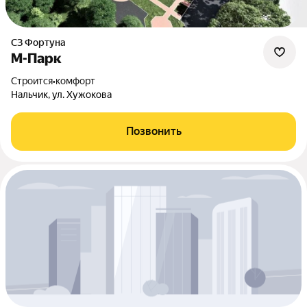
СЗ Фортуна
М-Парк
Строится
•
комфорт
Нальчик, ул. Хужокова
Позвонить