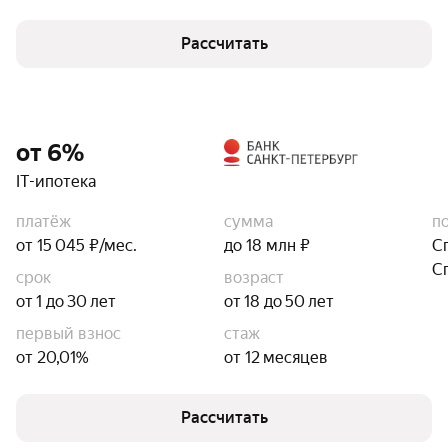
Рассчитать
от 6%
IT-ипотека
платёж
сумма
п
от 15 045 ₽/мес.
до 18 млн ₽
С
С
срок
возраст
от 1 до 30 лет
от 18 до 50 лет
первый взнос
стаж
от 20,01%
от 12 месяцев
Рассчитать