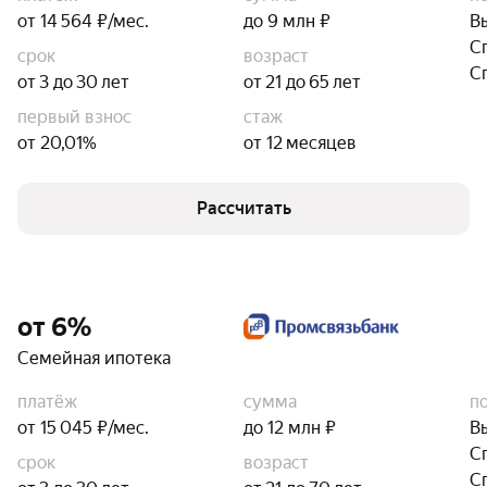
от 14 564 ₽/мес.
до 9 млн ₽
В
С
срок
возраст
С
от 3 до 30 лет
от 21 до 65 лет
первый взнос
стаж
от 20,01%
от 12 месяцев
Рассчитать
от 6%
Семейная ипотека
платёж
сумма
п
от 15 045 ₽/мес.
до 12 млн ₽
В
С
срок
возраст
С