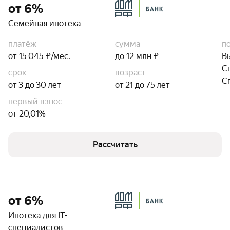
от 6%
Семейная ипотека
платёж
сумма
п
от 15 045 ₽/мес.
до 12 млн ₽
В
С
срок
возраст
С
от 3 до 30 лет
от 21 до 75 лет
первый взнос
от 20,01%
Рассчитать
от 6%
Ипотека для IT-
специалистов