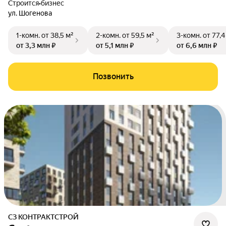
Строится
•
бизнес
ул. Шогенова
1-комн.
от 38,5 м²
2-комн.
от 59,5 м²
3-комн.
от 77,4
от 3,3 млн ₽
от 5,1 млн ₽
от 6,6 млн ₽
Позвонить
СЗ КОНТРАКТСТРОЙ