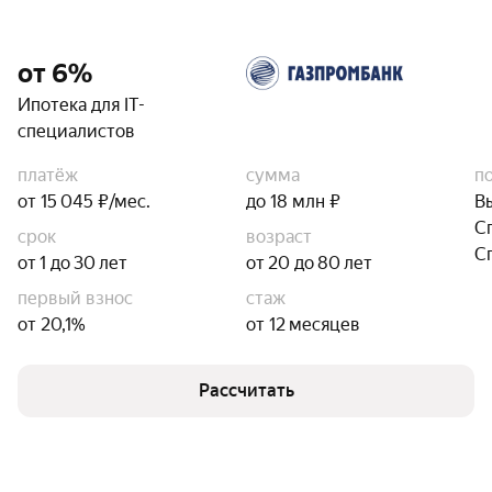
от 6%
Ипотека для IT-
специалистов
платёж
сумма
п
от 15 045 ₽/мес.
до 18 млн ₽
В
С
срок
возраст
С
от 1 до 30 лет
от 20 до 80 лет
первый взнос
стаж
от 20,1%
от 12 месяцев
Рассчитать