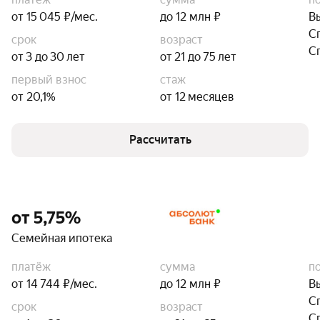
от 15 045 ₽/мес.
до 12 млн ₽
В
С
срок
возраст
С
от 3 до 30 лет
от 21 до 75 лет
первый взнос
стаж
от 20,1%
от 12 месяцев
Рассчитать
от 5,75%
Семейная ипотека
платёж
сумма
п
от 14 744 ₽/мес.
до 12 млн ₽
В
С
срок
возраст
С