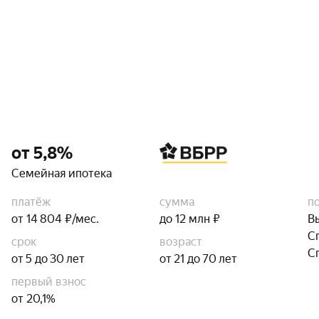
от 5,8%
Семейная ипотека
платёж
сумма
п
от 14 804 ₽/мес.
до 12 млн ₽
В
С
срок
возраст
С
от 5 до 30 лет
от 21 до 70 лет
первый взнос
от 20,1%