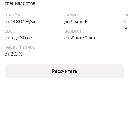
специалистов
платёж
сумма
п
от 14 804 ₽/мес.
до 9 млн ₽
С
В
срок
возраст
от 5 до 30 лет
от 21 до 70 лет
первый взнос
от 20,1%
Рассчитать