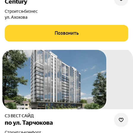
Сentury
Строится
•
бизнес
ул. Ахохова
Позвонить
СЗ ВЕСТ САЙД
по ул. Тарчокова
Строится
•
комфорт