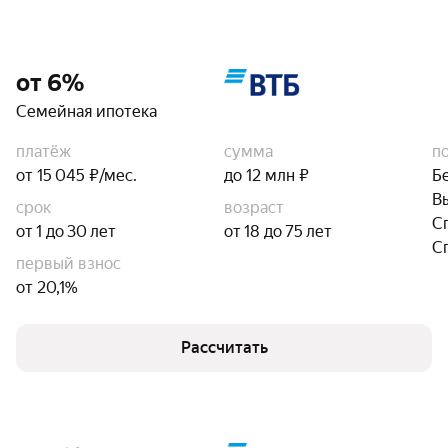
от 6%
Семейная ипотека
платёж
сумма
п
от 15 045 ₽/мес.
до 12 млн ₽
Б
В
срок
возраст
С
от 1 до 30 лет
от 18 до 75 лет
С
первый взнос
от 20,1%
Рассчитать