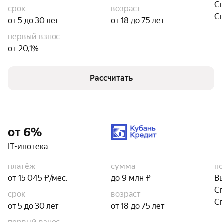
С
срок
возраст
С
от 5 до 30 лет
от 18 до 75 лет
первый взнос
от 20,1%
Рассчитать
от 6%
IT-ипотека
платёж
сумма
п
от 15 045 ₽/мес.
до 9 млн ₽
В
С
срок
возраст
С
от 5 до 30 лет
от 18 до 75 лет
первый взнос