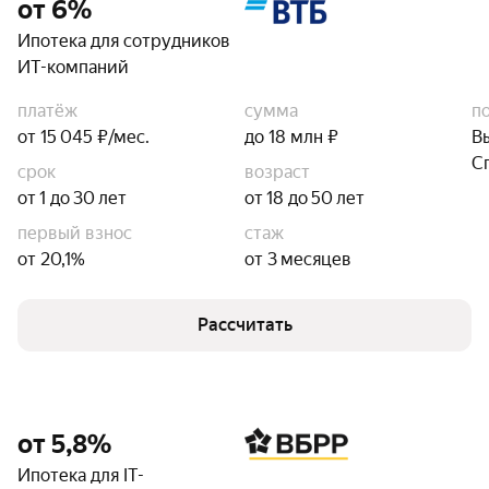
от 6%
Ипотека для сотрудников
ИТ-компаний
платёж
сумма
п
от 15 045 ₽/мес.
до 18 млн ₽
В
С
срок
возраст
от 1 до 30 лет
от 18 до 50 лет
первый взнос
стаж
от 20,1%
от 3 месяцев
Рассчитать
от 5,8%
Ипотека для IT-