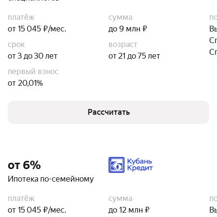
платёж
сумма
п
от 15 045 ₽/мес.
до 9 млн ₽
В
С
срок
возраст
С
от 3 до 30 лет
от 21 до 75 лет
первый взнос
от 20,01%
Рассчитать
от 6%
Ипотека по-семейному
платёж
сумма
п
от 15 045 ₽/мес.
до 12 млн ₽
В