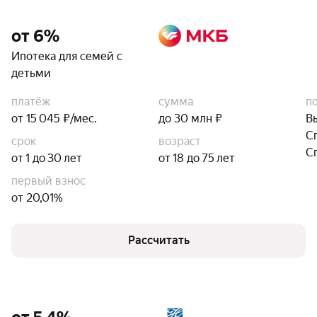
от 6%
Ипотека для семей с
детьми
платёж
сумма
п
от 15 045 ₽/мес.
до 30 млн ₽
В
С
срок
возраст
С
от 1 до 30 лет
от 18 до 75 лет
первый взнос
от 20,01%
Рассчитать