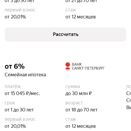
от 3 до 30 лет
от 21 до 70 лет
первый взнос
стаж
от 20,01%
от 12 месяцев
Рассчитать
от 6%
Семейная ипотека
платёж
сумма
п
от 15 045 ₽/мес.
до 30 млн ₽
С
С
срок
возраст
В
от 1 до 30 лет
от 18 до 70 лет
первый взнос
стаж
от 20,01%
от 12 месяцев