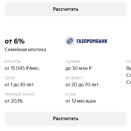
Рассчитать
от 6%
Семейная ипотека
платёж
сумма
п
от 15 045 ₽/мес.
до 30 млн ₽
В
С
срок
возраст
С
от 1 до 30 лет
от 20 до 70 лет
первый взнос
стаж
от 20,1%
от 12 месяцев
Рассчитать