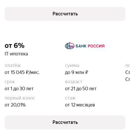
Рассчитать
от 6%
IT-ипотека
платёж
сумма
п
от 15 045 ₽/мес.
до 9 млн ₽
С
С
срок
возраст
от 1 до 30 лет
от 21 до 50 лет
первый взнос
стаж
от 20,01%
от 12 месяцев
Рассчитать