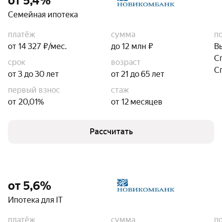
от 5,4%
Семейная ипотека
платёж
сумма
п
от 14 327 ₽/мес.
до 12 млн ₽
В
С
срок
возраст
С
от 3 до 30 лет
от 21 до 65 лет
первый взнос
стаж
от 20,01%
от 12 месяцев
Рассчитать
от 5,6%
Ипотека для IT
платёж
сумма
п