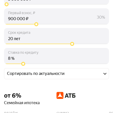
Первый взнос, ₽
30%
₽
Срок кредита
лет
Ставка по кредиту
%
Сортировать по актуальности
от 6%
Семейная ипотека
платёж
сумма
п