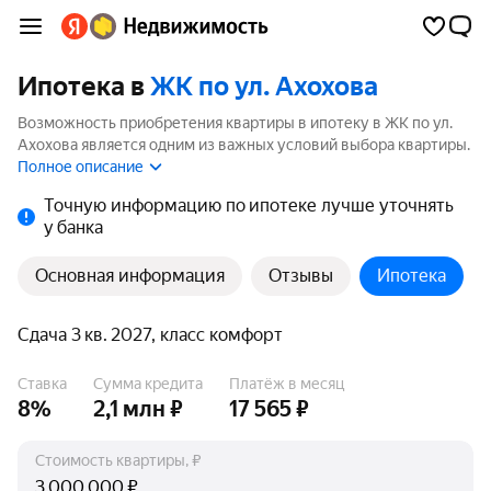
Ипотека в
ЖК по ул. Ахохова
Возможность приобретения квартиры в ипотеку в ЖК по ул.
Ахохова является одним из важных условий выбора квартиры.
На странице мы собрали программы кредитования банков для
Полное описание
покупки квартиры в ипотеку от 3.5%.
Точную информацию по ипотеке лучше уточнять
у банка
Основная информация
Отзывы
Ипотека
Сдача 3 кв. 2027, класс комфорт
Ставка
Сумма кредита
Платёж в месяц
8%
2,1 млн ₽
17 565 ₽
Стоимость квартиры, ₽
₽