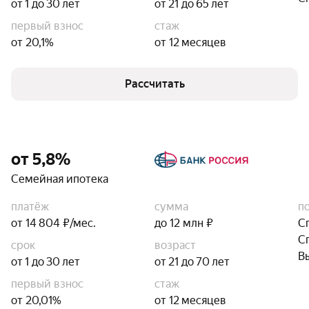
от 1 до 30 лет
от 21 до 65 лет
первый взнос
стаж
от 20,1%
от 12 месяцев
Рассчитать
от 5,8%
Семейная ипотека
платёж
сумма
п
от 14 804 ₽/мес.
до 12 млн ₽
С
С
срок
возраст
В
от 1 до 30 лет
от 21 до 70 лет
первый взнос
стаж
от 20,01%
от 12 месяцев