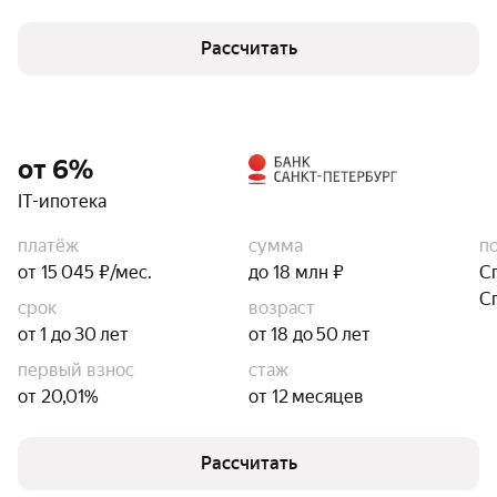
Рассчитать
от 6%
IT-ипотека
платёж
сумма
п
от 15 045 ₽/мес.
до 18 млн ₽
С
С
срок
возраст
от 1 до 30 лет
от 18 до 50 лет
первый взнос
стаж
от 20,01%
от 12 месяцев
Рассчитать