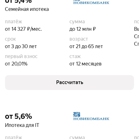
от 5,4%
Семейная ипотека
платёж
сумма
п
от 14 327 ₽/мес.
до 12 млн ₽
В
С
срок
возраст
С
от 3 до 30 лет
от 21 до 65 лет
первый взнос
стаж
от 20,01%
от 12 месяцев
Рассчитать
от 5,6%
Ипотека для IT
платёж
сумма
п