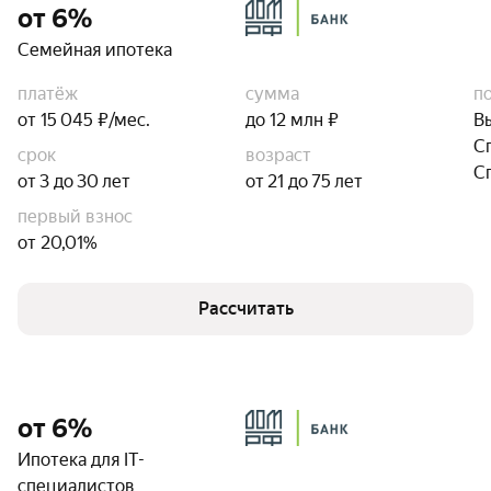
от 6%
Семейная ипотека
платёж
сумма
п
от 15 045 ₽/мес.
до 12 млн ₽
В
С
срок
возраст
С
от 3 до 30 лет
от 21 до 75 лет
первый взнос
от 20,01%
Рассчитать
от 6%
Ипотека для IT-
специалистов