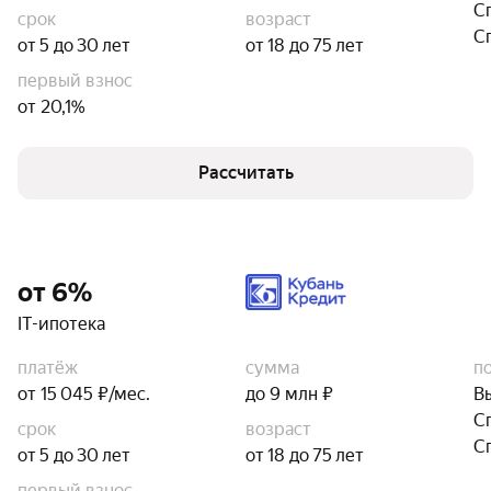
С
срок
возраст
С
от 5 до 30 лет
от 18 до 75 лет
первый взнос
от 20,1%
Рассчитать
от 6%
IT-ипотека
платёж
сумма
п
от 15 045 ₽/мес.
до 9 млн ₽
В
С
срок
возраст
С
от 5 до 30 лет
от 18 до 75 лет
первый взнос