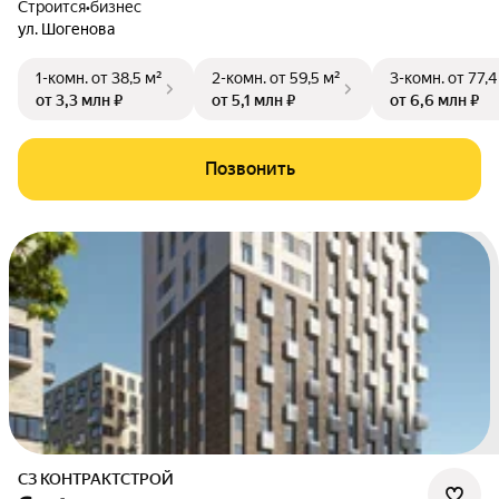
Строится
•
бизнес
ул. Шогенова
1-комн.
от 38,5 м²
2-комн.
от 59,5 м²
3-комн.
от 77,4
от 3,3 млн ₽
от 5,1 млн ₽
от 6,6 млн ₽
Позвонить
СЗ КОНТРАКТСТРОЙ