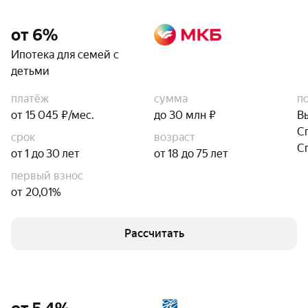
от 6%
Ипотека для семей с
детьми
платёж
сумма
п
от 15 045 ₽/мес.
до 30 млн ₽
В
С
срок
возраст
С
от 1 до 30 лет
от 18 до 75 лет
первый взнос
от 20,01%
Рассчитать