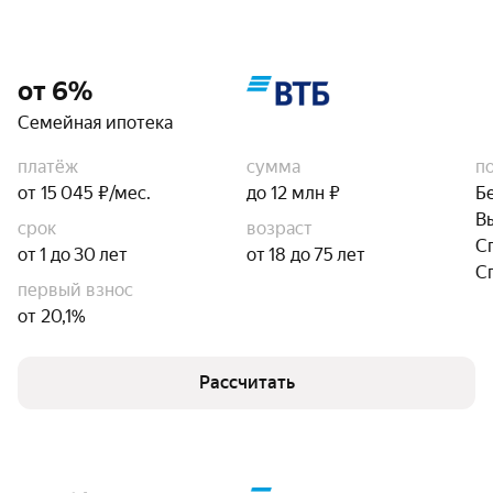
от 6%
Семейная ипотека
платёж
сумма
п
от 15 045 ₽/мес.
до 12 млн ₽
Б
В
срок
возраст
С
от 1 до 30 лет
от 18 до 75 лет
С
первый взнос
от 20,1%
Рассчитать