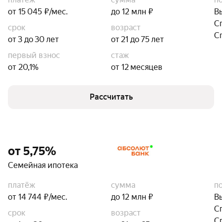
от 15 045 ₽/мес.
до 12 млн ₽
В
С
срок
возраст
С
от 3 до 30 лет
от 21 до 75 лет
первый взнос
стаж
от 20,1%
от 12 месяцев
Рассчитать
от 5,75%
Семейная ипотека
платёж
сумма
п
от 14 744 ₽/мес.
до 12 млн ₽
В
С
срок
возраст
С