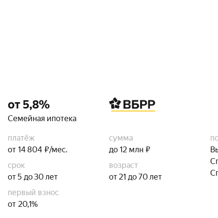
от 5,8%
Семейная ипотека
платёж
сумма
п
от 14 804 ₽/мес.
до 12 млн ₽
В
С
срок
возраст
С
от 5 до 30 лет
от 21 до 70 лет
первый взнос
от 20,1%