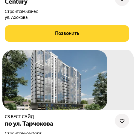
Сentury
Строится
•
бизнес
ул. Ахохова
Позвонить
СЗ ВЕСТ САЙД
по ул. Тарчокова
Строится
•
комфорт