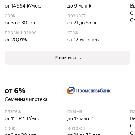
от 14 564 ₽/мес.
до 9 млн ₽
В
С
срок
возраст
С
от 3 до 30 лет
от 21 до 65 лет
первый взнос
стаж
от 20,01%
от 12 месяцев
Рассчитать
от 6%
Семейная ипотека
платёж
сумма
п
от 15 045 ₽/мес.
до 12 млн ₽
В
С
срок
возраст
С