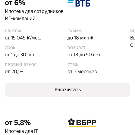
от 6%
Ипотека для сотрудников
ИТ-компаний
платёж
сумма
п
от 15 045 ₽/мес.
до 18 млн ₽
В
С
срок
возраст
от 1 до 30 лет
от 18 до 50 лет
первый взнос
стаж
от 20,1%
от 3 месяцев
Рассчитать
от 5,8%
Ипотека для IT-