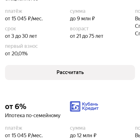
платёж
сумма
п
от 15 045 ₽/мес.
до 9 млн ₽
В
С
срок
возраст
С
от 3 до 30 лет
от 21 до 75 лет
первый взнос
от 20,01%
Рассчитать
от 6%
Ипотека по-семейному
платёж
сумма
п
от 15 045 ₽/мес.
до 12 млн ₽
В