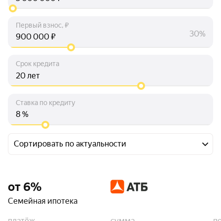
Первый взнос, ₽
30%
₽
Срок кредита
лет
Ставка по кредиту
%
Сортировать по актуальности
от 6%
Семейная ипотека
платёж
сумма
п