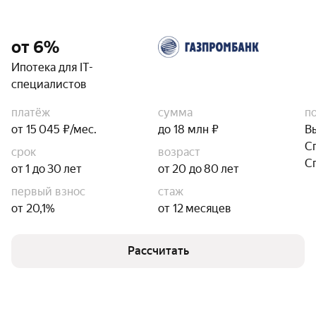
от 6%
Ипотека для IT-
специалистов
платёж
сумма
п
от 15 045 ₽/мес.
до 18 млн ₽
В
С
срок
возраст
С
от 1 до 30 лет
от 20 до 80 лет
первый взнос
стаж
от 20,1%
от 12 месяцев
Рассчитать