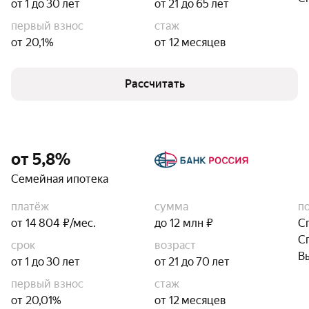
от 1 до 30 лет
от 21 до 65 лет
первый взнос
стаж
от 20,1%
от 12 месяцев
Рассчитать
от 5,8%
Семейная ипотека
платёж
сумма
п
от 14 804 ₽/мес.
до 12 млн ₽
С
С
срок
возраст
В
от 1 до 30 лет
от 21 до 70 лет
первый взнос
стаж
от 20,01%
от 12 месяцев