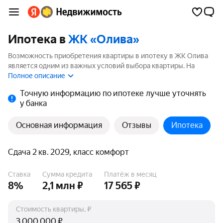
Ипотека в
ЖК «Олива»
Возможность приобретения квартиры в ипотеку в ЖК Олива
является одним из важных условий выбора квартиры. На
странице мы собрали программы кредитования банков для
Полное описание
покупки квартиры в ипотеку от 3.5%.
Точную информацию по ипотеке лучше уточнять
у банка
Основная информация
Отзывы
Ипотека
Сдача 2 кв. 2029, класс комфорт
Ставка
Сумма кредита
Платёж в месяц
8%
2,1 млн ₽
17 565 ₽
Стоимость квартиры, ₽
₽