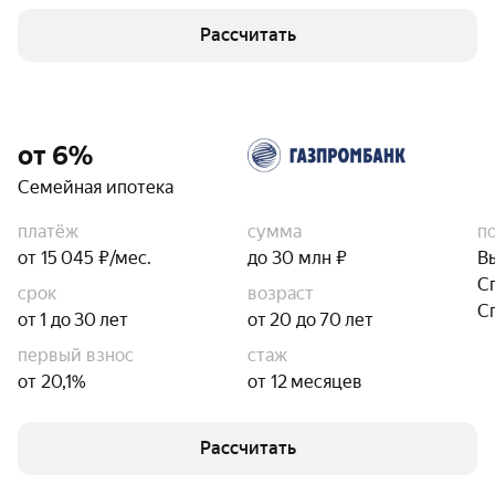
Рассчитать
от 6%
Семейная ипотека
платёж
сумма
п
от 15 045 ₽/мес.
до 30 млн ₽
В
С
срок
возраст
С
от 1 до 30 лет
от 20 до 70 лет
первый взнос
стаж
от 20,1%
от 12 месяцев
Рассчитать