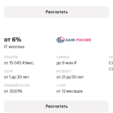
Рассчитать
от 6%
IT-ипотека
платёж
сумма
п
от 15 045 ₽/мес.
до 9 млн ₽
С
С
срок
возраст
от 1 до 30 лет
от 21 до 50 лет
первый взнос
стаж
от 20,01%
от 12 месяцев
Рассчитать