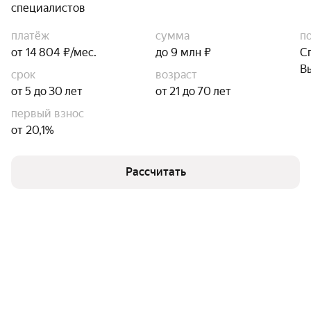
специалистов
платёж
сумма
п
от 14 804 ₽/мес.
до 9 млн ₽
С
В
срок
возраст
от 5 до 30 лет
от 21 до 70 лет
первый взнос
от 20,1%
Рассчитать