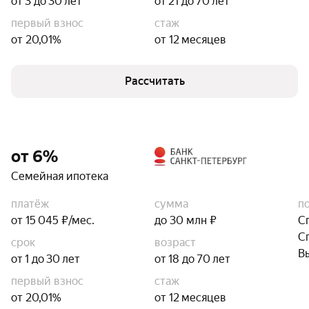
от 3 до 30 лет
от 21 до 70 лет
первый взнос
стаж
от 20,01%
от 12 месяцев
Рассчитать
от 6%
Семейная ипотека
платёж
сумма
п
от 15 045 ₽/мес.
до 30 млн ₽
С
С
срок
возраст
В
от 1 до 30 лет
от 18 до 70 лет
первый взнос
стаж
от 20,01%
от 12 месяцев