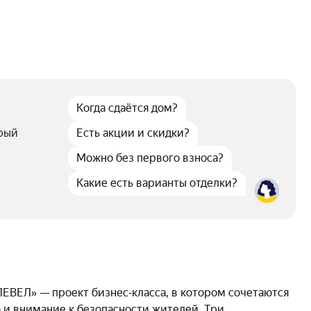
 потолков
3 м
говора
ДДУ, 214 ФЗ
квартир
672
Когда сдаётся дом?
я площадка
есть
орый
Есть акции и скидки?
Можно без первого взноса?
Какие есть варианты отделки?
ЕВЕЛ» — проект бизнес‑класса, в котором сочетаются
 и внимание к безопасности жителей. Три