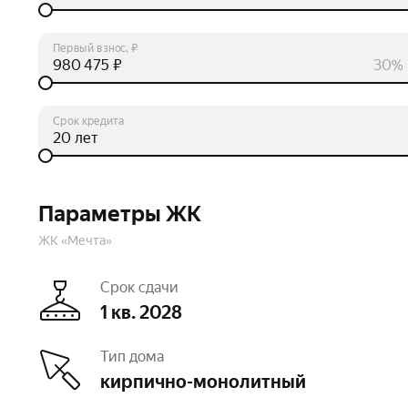
Первый взнос, ₽
₽
30%
Срок кредита
лет
Параметры ЖК
ЖК «Мечта»
Срок сдачи
1 кв. 2028
Тип дома
кирпично-монолитный