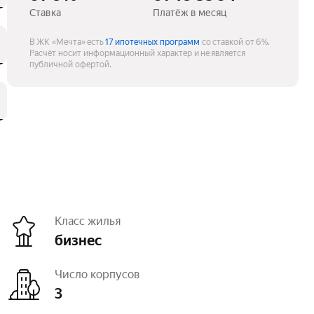
Ставка
Платёж в месяц
В ЖК «Мечта» есть
17 ипотечных программ
со ставкой от 6%.
Расчёт носит информационный характер и не является
публичной офертой.
Класс жилья
бизнес
Число корпусов
3