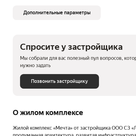
Дополнительные параметры
Этажность
от 9 до 14
Высота
Паркинг, машиноместа
подземный – 59
Тип до
Очереди
Спросите у застройщика
1
Число 
Кладовые
есть
Детска
Мы собрали для вас полезный пул вопросов, кот
нужно задать
Спортивная площадка
есть
Позвонить застройщику
О жилом комплексе
Жилой комплекс «Мечта» от застройщика ООО СЗ «Л
продуманная архитектура, развитая инфраструктура