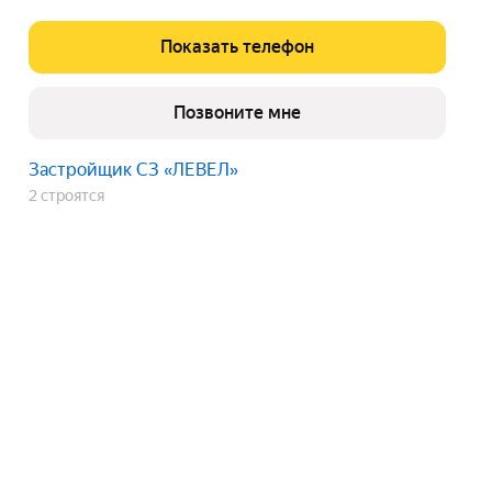
Показать телефон
Позвоните мне
Застройщик СЗ «ЛЕВЕЛ»
2 строятся
ЖК «Мечта»
квартиры
от 38,5 до 77,4 м²
цена
от 3 268 250 до 6 577 300 ₽
срок сдачи
1 кв. 2028