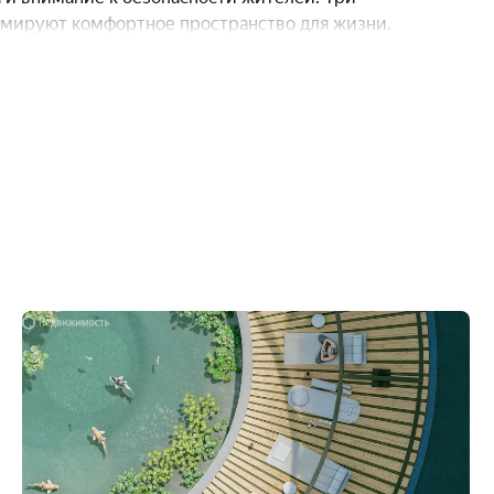
рмируют комфортное пространство для жизни.
т с учётом индивидуальных предпочтений и
дневные задачи решались легко. Для автовладельцев
ст — это избавляет от необходимости искать место
ного досуга. Здесь расположены:
ваний безопасности — малыши могут играть без риска;
ическую форму и заниматься физкультурой на свежем