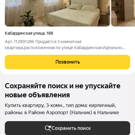
Кабардинская улица
,
188
Арт. 112891286 Продаётся 3 комнатная
квартира,расположенная по улице Кабардинская Идеально
подойдет семейной паре с детьми Кирпичный дом Просторная
и светлая квартира с качественным ремонтом Большая
Позвонить
гостиная Две изолированные спальни Санузел
Сохраняйте поиск и не упускайте
новые объявления
Купить квартиру, 3-комн., тип дома: кирпичный,
районы: в Районе Аэропорт (Нальчик) в Нальчике
Сохранить поиск