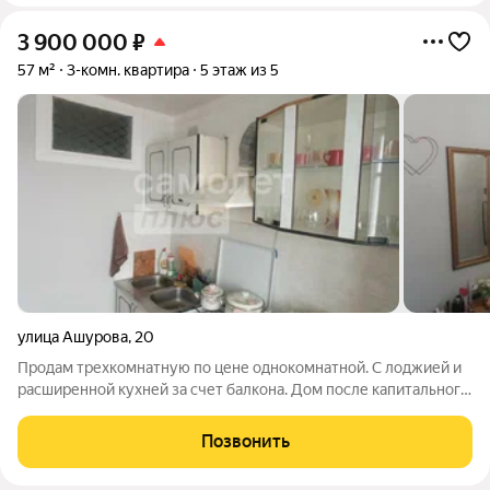
3 900 000
₽
57 м²
3-комн. квартира
5 этаж из 5
улица Ашурова
,
20
Продам трехкомнатную по цене однокомнатной. С лоджией и
расширенной кухней за счет балкона. Дом после капитального
ремонта! Документы готовы к продаже. Квартира без долгов и
обременения. Расположенная в кирпичном доме, который
Позвонить
недавно прошел