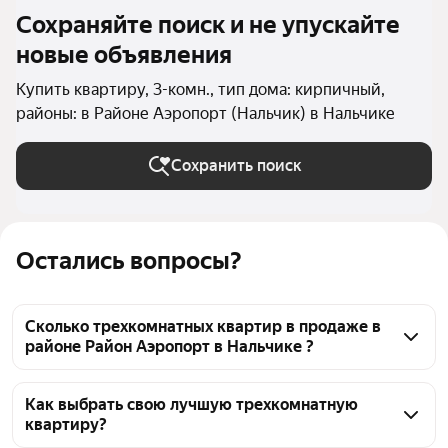
Сохраняйте поиск и не упускайте
новые объявления
Купить квартиру, 3-комн., тип дома: кирпичный,
районы: в Районе Аэропорт (Нальчик) в Нальчике
Сохранить поиск
Остались вопросы?
Сколько трехкомнатных квартир в продаже в
районе Район Аэропорт в Нальчике ?
На Яндекс Недвижимости в продаже в районе 
Район Аэропорт в Нальчике 23 трехкомнатных 
Как выбрать свою лучшую трехкомнатную
квартиру?
квартиры, из них 23 объявления от агентств