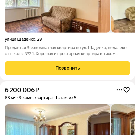
улица Щаденко
,
29
Продается 3-ехкомнатная квартира по ул. Щаденко, недалеко
от школы №24. Хорошая и просторная квартира в тихом
районе с хорошей инфраструктурой. В шаговой доступности
находятся две школы (№24 и №31), детская и взрослая
Позвонить
поликлиника №3, а также ТЦ
6 200 006
₽
63 м²
3-комн. квартира
1 этаж из 5