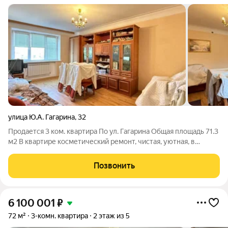
улица Ю.А. Гагарина
,
32
Продается 3 ком. квартира По ул. Гагарина Общая площадь 71.3
м2 В квартире косметический ремонт, чистая, уютная, в
светлых тонах, можно сразу заехать. Отличный вариант для
проживания семьи. Изолированная планировка, раздельный
Позвонить
санузел. Кухня
6 100 001
₽
72 м²
3-комн. квартира
2 этаж из 5