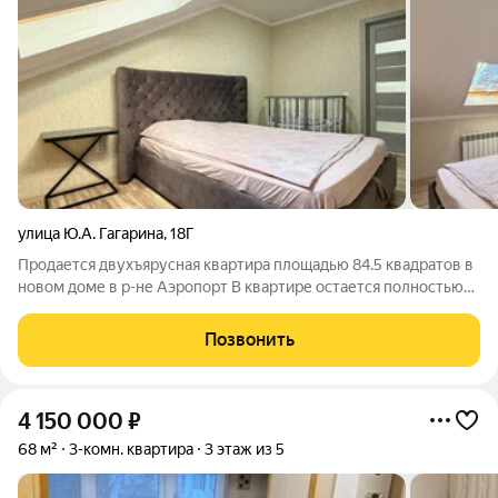
улица Ю.А. Гагарина
,
18Г
Продается двухъярусная квартира площадью 84.5 квадратов в
новом доме в р-не Аэропорт В квартире остается полностью
вся техника и мебель! Готова к проживанию! Евроремонт, все
новое! На 1 этаж с/у, кухня и гостиная. На 2 этаже спальня,
Позвонить
спальня -
4 150 000
₽
68 м²
3-комн. квартира
3 этаж из 5