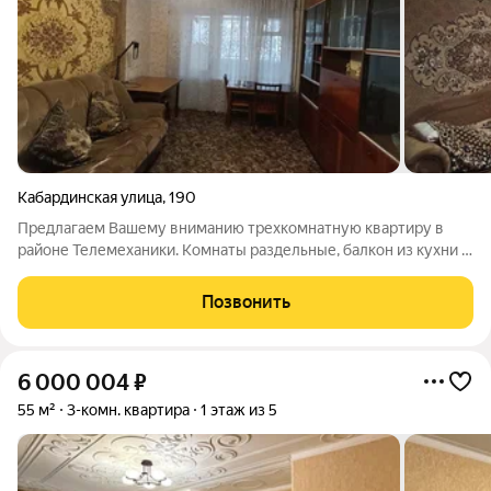
Кабардинская улица
,
190
Предлагаем Вашему вниманию трехкомнатную квартиру в
районе Телемеханики. Комнаты раздельные, балкон из кухни и
большая лоджия из зала,кухня 7 м2. Состояние без ремонта.
Есть также подвал и участок огражденный под балконом. Двор
Позвонить
тихий и
6 000 004
₽
55 м²
3-комн. квартира
1 этаж из 5