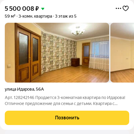
5 500 008
₽
59 м²
3-комн. квартира
3 этаж из 5
улица Идарова
,
56А
Арт. 128242146 Продается 3-комнaтная квартира по Идарова!
Отличное предложение для семьи с детьми. Квартира с
хорошим ремонтом, имеет три изолированные комнаты.
Санузел совмещенный Кухня увеличена за счет балкона Из
Позвонить
мебели кух гарнитур и диван Есть