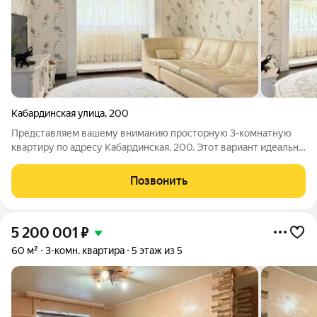
Кабардинская улица
,
200
Представляем вашему вниманию просторную 3-комнатную
квартиру по адресу Кабардинская, 200. Этот вариант идеально
подходит для комфортного проживания и ждет своих новых
владельцев. Эта квартира создана для семьи с детьми,
Позвонить
которые ищут уютное и
5 200 001
₽
60 м²
3-комн. квартира
5 этаж из 5