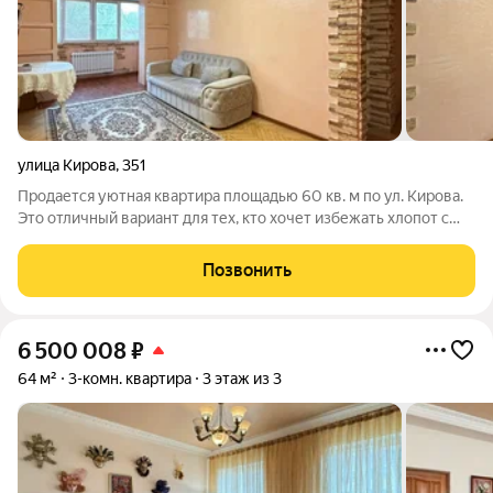
улица Кирова
,
351
Продается уютная квартира площадью 60 кв. м по ул. Кирова.
Это отличный вариант для тех, кто хочет избежать хлопот с
ремонтом и поиском надежного жилья. Дом недавно прошел
капитальный ремонт: обновлен фасад, заменены кровля и
Позвонить
инженерные сети. Это
6 500 008
₽
64 м²
3-комн. квартира
3 этаж из 3