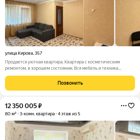
улица Кирова
,
357
Продается уютная квартира. Квартира с косметическим
ремонтом, в хорошем состоянии. Вся мебель и техника
остается, что говорит о быстром заезде и проживании. Дом
теплый, кирпичный, после капитального ремонта. Отличное
Позвонить
расположение : рядом торговый
12 350 005
₽
80 м²
3-комн. квартира
4 этаж из 5