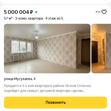
5 000 004
₽
57 м²
3-комн. квартира
4 этаж из 5
улица Мусукаева
,
4
Продается 3-х ком квартира в районе Искож Отлично
подойдет для семьи с детьми В квартире сделан
косметический ремонт Изолированные комнаты Стоит
качественный стеклопакет С комнаты балкон Санузел в
Позвонить
кафеле Окна выходят как во двор так и на улицу