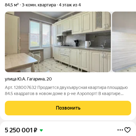
84,5 м²
3-комн. квартира
4 этаж из 4
улица Ю.А. Гагарина
,
20
Арт. 128007632 Продается двухъярусная квартира площадью
84.5 квадратов в новом доме в р-не Аэропорт! В квартире
остается полностью вся техника и мебель! Готова к
проживанию! Евроремонт, все новое! На 1 этаж с/у, кухня и
Позвонить
гостиная. На 2 этаже спальня,
5 250 001
₽