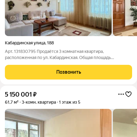
Кабардинская улица
,
188
Арт. 131830795 Продаётся 3 комнатная квартира,
расположенная по ул. Кабардинская. Общая площадь
составляет 68 м2. Идеально подойдет семейной паре с
детьми. Просторная и светлая квартира с качественным
Позвонить
ремонтом! Большая гостиная! Две изолированные
5 150 001
₽
61,7 м²
3-комн. квартира
1 этаж из 5