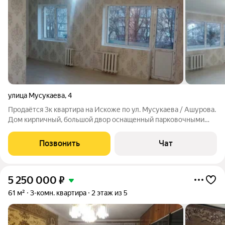
улица Мусукаева
,
4
Продаётся 3к квартира на Искоже по ул. Мусукаева / Ашурова.
Дом кирпичный, большой двор оснащенный парковочными
местами. Квартира после Капитального ремонта, зал
студийного типа и две раздельные комнаты, балкон с комнаты.
Позвонить
Чат
Отличный вариант как для
5 250 000
₽
61 м²
3-комн. квартира
2 этаж из 5