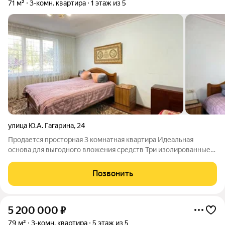
71 м²
3-комн. квартира
1 этаж из 5
улица Ю.А. Гагарина
,
24
Продается просторная 3 комнатная квартира Идеальная
основа для выгодного вложения средств Три изолированные
комнаты- идеально для большой семьи . Удобный первый этаж
. Дополнительные пристройки увеличивают полезную
Позвонить
площадь(узаконено) Отличая основа
5 200 000
₽
79 м²
3-комн. квартира
5 этаж из 5