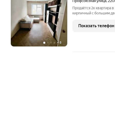
Профсоюзная улица
,
220
Продаётся 2к квартира в
кирпичный с большим д
местами. Квартира улуч
раздельные, лоджия с ко
Показать телефон
и кухня. Вся
+
8