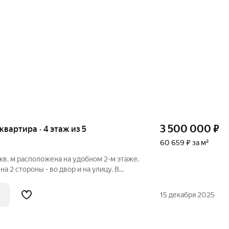
3 500 000
₽
 квартира · 4 этаж из 5
60 659 ₽ за м²
кв. м расположена на удобном 2-м этаже.
на 2 стороны - во двор и на улицу. В
овая штукатурка и электроразводка,
ое. Можно заканчивать ремонт и
15 декабря 2025