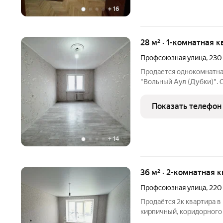
+
16
28 м² · 1-комнатная к
Профсоюзная улица
,
230
Продается однокомнатная
"Вольный Аул (Дубки)".
семьи, студентов или под
комната. кухня. холл. с
Показать телефон
ремонт -
+
14
36 м² · 2-комнатная 
Профсоюзная улица
,
220
Продаётся 2к квартира в
кирпичный, коридорного
(полноценная), частично