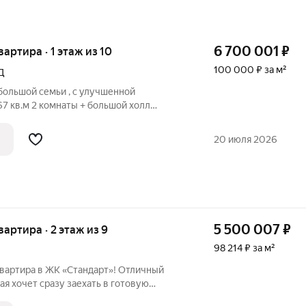
6 700 001
₽
квартира · 1 этаж из 10
100 000 ₽ за м²
Д
большой семьи , с улучшенной
67 кв.м 2 комнаты + большой холл
роремонт мебель частично остается
ой и парковочными местами Есть беседки
20 июля 2026
5 500 007
₽
квартира · 2 этаж из 9
98 214 ₽ за м²
квартира в ЖК «Стандарт»! Отличный
ая хочет сразу заехать в готовую
ьных затрат на ремонт. Квартира