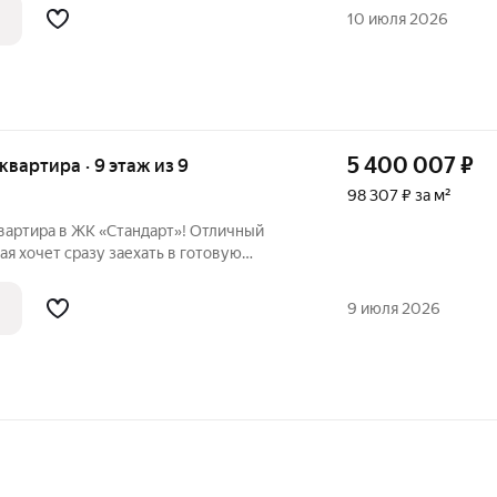
ном 2 этаже 9-этажного дома. Выполнен
10 июля 2026
5 400 007
₽
 квартира · 9 этаж из 9
98 307 ₽ за м²
вартира в ЖК «Стандарт»! Отличный
ая хочет сразу заехать в готовую
ьных затрат на ремонт. Квартира
ном 9 этаже 9-этажного дома. Выполнен
9 июля 2026