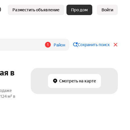
Разместить объявление
Про дом
Войти
1
Сохранить поиск
Район
ая в
Смотреть на карте
родаже
124 м² в