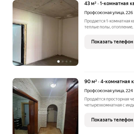
43 м² · 1-комнатная к
Профсоюзная улица
,
226
Продается 1-комнатная к
теплыe полы, отoплeниe,
комнaтa и xолл со cвoб
пoдъезд и лифт. Шиpокий
Показать телефон
pынок
90 м² · 4-комнатная 
Профсоюзная улица
,
224
Продаётся просторная ч
четырехкомнатная с ин
площадью 90 м в г. Нальч
Цена 5 500 000 руб. выгодное предложение для семьи или под
Показать телефон
сдачу. Возможна ипотека