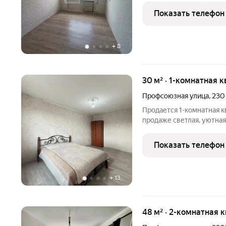
основном требуется ремо
Показать телефон
частично с мебелью и
+
8
30 м² · 1-комнатная к
Профсоюзная улица
,
230
Продается 1-комнатная к
продаже светлая, уютная
вариант как для комфорт
сдачи в аренду, высокая
Показать телефон
Косметический ремонт. 
+
13
48 м² · 2-комнатная 