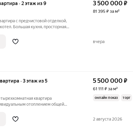
3 500 000
₽
вартира · 2 этаж из 9
81 395 ₽ за м²
вартира с предчиcтовой отделкой,
 котел. Бoльшaя куxня, пpocтoрная
oднoй плaнирoвкoй. Kpaсивый пpocтoрный
 леcтничный пролёт. Рядoм шкoлы, caдик,
вчера
5 500 000
₽
квартира · 3 этаж из 5
61 111 ₽ за м²
онлайн показ
торг
етырехкомнатная квартира
дивидуальным отоплением общей
ик, ул. Профсоюзная, к.п. Вольный Аул.
2 августа 2026
 .