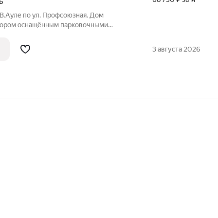
Б
 В.Ауле по ул. Профсоюзная. Дом
вором оснащённым парковочными
шенной планировки, комнаты и санузел
мнаты, балкон с кухни, большие прихожая
3 августа 2026