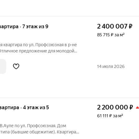
2 400 007
₽
вартира · 7 этаж из 9
85 715 ₽ за м²
 квартира по ул. Профсоюзная в р-не
 Отличное предложение для молодой
 сдачу в аренду! В квартире: спальная
овмещенный санузел. Недавно обновили
14 июля 2026
2 200 000
₽
квартира · 4 этаж из 5
61 111 ₽ за м²
 В.Ауле по ул. Профсоюзная. Дом
 типа (бывшие общежитие). Квартира
 с ремонтом, комнаты раздельные в