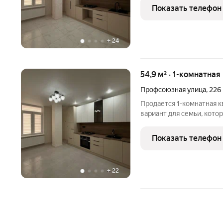
расположена на комфорт
Показать телефон
качественный ремонт,
+
24
54,9 м² · 1-комнатная
Профсоюзная улица
,
226
Продается 1-комнатная к
вариант для семьи, котор
квартиру без дополнител
расположена на комфорт
Показать телефон
качественный ремонт,
+
22