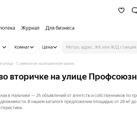
потека
Журнал
Для бизнеса
Комнат
Цена
я улица
С ремонтом на вторичном рынке
во вторичке на улице Профсоюзн
ная в Нальчике — 25 объявлений от агентств и собственников по п
едвижимости. В нашем каталоге предложения площадью от 28 м² до 
ктеристики.