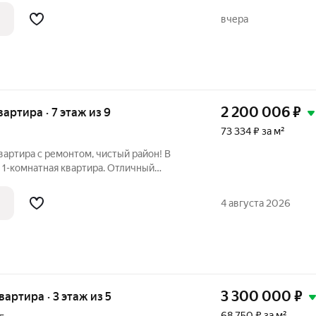
нт санузла. Квартира продаётся
вчера
2 200 006
₽
вартира · 7 этаж из 9
73 334 ₽ за м²
вартира с ремонтом, чистый район! В
 1-комнатная квартира. Отличный
ного личного проживания, так и для
 ликвидность на рынке аренды!
4 августа 2026
Вас
3 300 000
₽
квартира · 3 этаж из 5
68 750 ₽ за м²