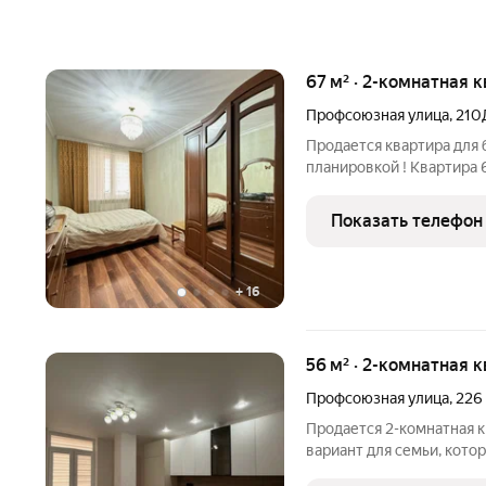
67 м² · 2-комнатная 
Профсоюзная улица
,
210
Продается квартира для 
планировкой ! Квартира 
просторная и светлая ев
Двор с детской площадк
Показать телефон
Инфраструктура развита
+
16
56 м² · 2-комнатная 
Профсоюзная улица
,
226
Продается 2-комнатная 
вариант для семьи, котор
квартиру без дополнител