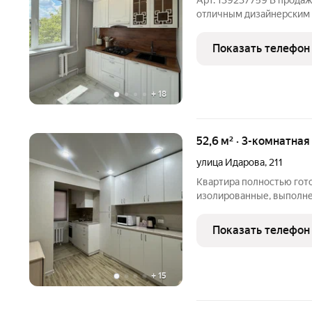
Арт. 139237759 В продаж
отличным дизайнерским 
семьям с детьми, а также
ремонт, вся мебель нова
Показать телефон
из
+
18
52,6 м² · 3-комнатная
улица Идарова
,
211
Квартира полностью гот
изолированные, выполне
остается вся необходим
кухонный гарнитур, спал
Показать телефон
стульев) Также остается
+
15