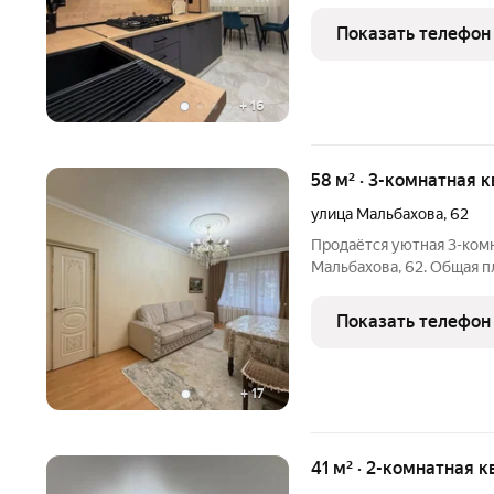
для сдачи. В квартире с
качественных материалов
Показать телефон
хорошего
+
16
58 м² · 3-комнатная к
улица Мальбахова
,
62
Продаётся уютная 3-комн
Мальбахова, 62. Общая п
этажного дома. Квартир
полностью готова к про
Показать телефон
владельцам. Планировка
+
17
41 м² · 2-комнатная к