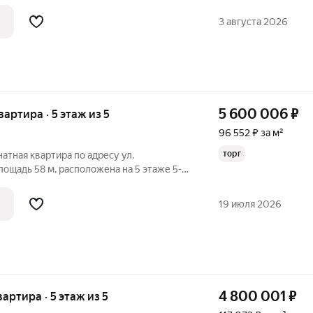
делан евроремонт с применением
. Встроенная мебель и техника новая,
3 августа 2026
5 600 006
₽
вартира · 5 этаж из 5
96 552 ₽ за м²
торг
атная квартира по адресу ул.
лощадь 58 м, расположена на 5 этаже 5-
а с аккуратным косметическим ремонтом,
живанию, мебель остаётся новым
19 июля 2026
4 800 001
₽
вартира · 5 этаж из 5