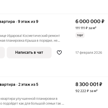
6 000 000
₽
квартира · 9 этаж из 9
111 111 ₽ за м²
торг
 Косметический ремонт
тного проживания! Звоните для
Написать в чат
17 февраля 2026
а
8 300 001
₽
квартира · 2 этаж из 5
92 222 ₽ за м²
я квартира улучшенной планировки в
о подойдет как для большой семьи так и