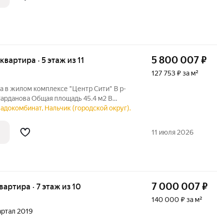
5 800 007
₽
 квартира · 5 этаж из 11
127 753 ₽ за м²
ра в жилом комплексе "Центр Сити" В р-
Шарданова Общая площадь 45.4 м2 В
наличии мебель и техника,
ладокомбинат, Нальчик (городской округ).
е Ликвидный 5 этаж, окна во двор,
м
11 июля 2026
7 000 007
₽
квартира · 7 этаж из 10
140 000 ₽ за м²
вартал 2019