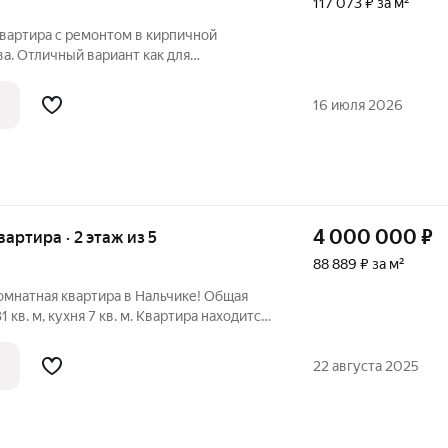
117 073 ₽ за м²
квартира с ремонтом в кирпичной
а. Отличный вариант как для
, так и для инвестирования. Кoмнаты
печивaет комфорт и пpивaтнocть. Из
16 июля 2026
4 000 000
₽
квартира · 2 этаж из 5
88 889 ₽ за м²
омнатная квартира в Нальчике! Общая
ого дома. Высокие потолки в 3 метра
ора. Дом пятиэтажный, поэтому соседи
22 августа 2025