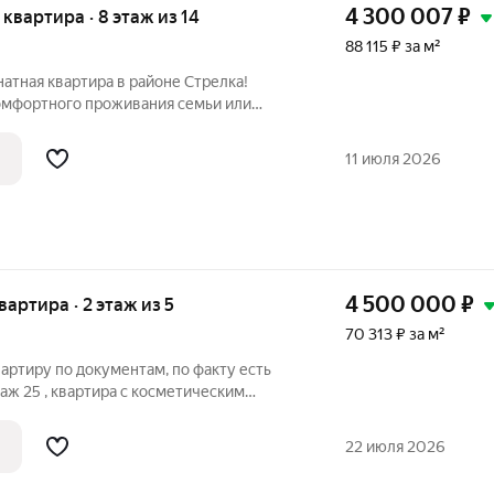
4 300 007
₽
я квартира · 8 этаж из 14
88 115 ₽ за м²
атная квартира в районе Стрелка!
омфортного проживания семьи или
бщая площадь квартиры составляет 48,8
ка с грамотно расположенными
11 июля 2026
4 500 000
₽
квартира · 2 этаж из 5
70 313 ₽ за м²
артиру по документам, по факту есть
аж 25 , квартира с косметическим
ная, из кухни пристройка столовая и
селиться и жить, отлично под сьем.
22 июля 2026