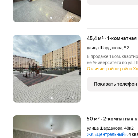
бонусом
+
10
45,4 м² · 1-комнатная
улица Шарданова
,
52
В продаже 1 ком. кварти
не Университета по ул. 
квартире евроремонт, в 
Отличие: район: район Х
индивидуальное отоплени
серединный подъезд До
Показать телефон
+
16
50 м² · 2-комнатная 
улица Шарданова
,
48к2
ЖК «Центральный»
, 4 к