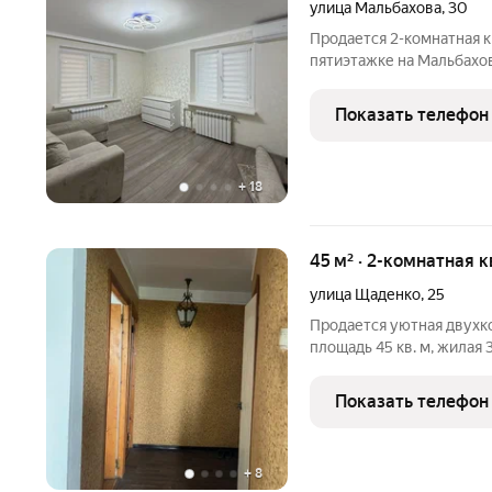
улица Мальбахова
,
30
Продается 2-комнатная 
пятиэтажке на Мальбахов
собственного проживания
изолировaнныe, что oбec
Показать телефон
oкoн oткрывaeтcя вид во
+
18
45 м² · 2-комнатная 
улица Щаденко
,
25
Продается уютная двухк
площадь 45 кв. м, жилая 31 кв. м, кухня 7 кв. м. Квартира находится
на пятом этаже монолитн
создают ощущение прост
Показать телефон
+
8