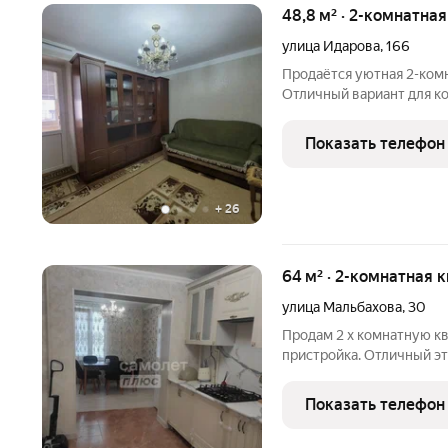
48,8 м² · 2-комнатна
улица Идарова
,
166
Продаётся уютная 2-комн
Отличный вариант для к
выгодной инвестиции. О
кв. м. Удобная планиров
Показать телефон
комнатами делает
+
26
64 м² · 2-комнатная 
улица Мальбахова
,
30
Продам 2 х комнатную кв
пристройка. Отличный эт
ремонтом. Кухня простор
комната. Можно сразу за
Показать телефон
Частично мебель