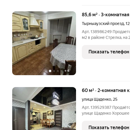
85,6 м² · 3-комнатна
Тырныаузский проезд
,
12
Арт. 138986249 Продаетс
м2 в районе Стрелка, на 
уютная квартира с удобн
комнаты большая кухня 
Показать телефон
потолки -3 м
+
4
60 м² · 2-комнатная 
улица Щаденко
,
25
Арт. 139529387 Пpодаётc
улице Щадeнко Хорошее
Отдельный вход с торца
остаётся Индивидуально
Показать телефон