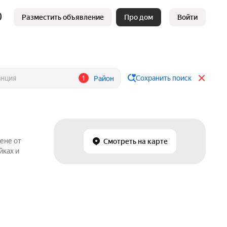
Разместить объявление
Про дом
Войти
1
Сохранить поиск
Район
ене от
Смотреть на карте
йках и