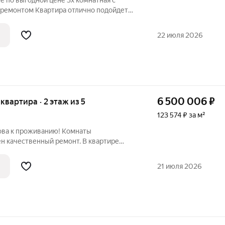
е по выгодной цене 3х комнатная с
ремонтом Квартира отлично подойдет
 и для сдачи В квартире недавно сделали
я, хорошая планировка, сам дом сделана
22 июля 2026
6 500 006
₽
 квартира · 2 этаж из 5
123 574 ₽ за м²
ова к проживанию! Комнаты
н качественный ремонт. В квартире
ая мебель для комфортного проживания:
ьные места, шкафы, диван (кроме стола и
21 июля 2026