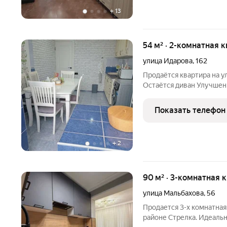
+
13
54 м² · 2-комнатная 
улица Идарова
,
162
Продаётся квартира на улице Идарова!
Остаётся диван Улучшенная планировка Крыша в порядке, не
течёт Лифты всегда работают Чистый подъезд Отличное
предложение для комфор
Показать телефон
подробностей и записи н
+
2
90 м² · 3-комнатная 
улица Мальбахова
,
56
Продается 3-х комнатна
районе Стрелка. Идеальн