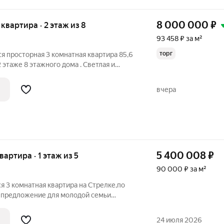
8 000 000
₽
я квартира · 2 этаж из 8
93 458 ₽ за м²
торг
я просторная 3 комнатная квартира 85,6
2 этаже 8 этажного дома . Светлая и
ой планировкой : изолированные
-20 м2 жилая площадь -65 м2 высокие
вчера
5 400 008
₽
квартира · 1 этаж из 5
90 000 ₽ за м²
я 3 кoмнaтная квартира на Стрелке,пo
 предложение для молодой семьи
 Качественный ремонт Мебель и техника
е отопление Теплый пол Подвал идёт
24 июля 2026