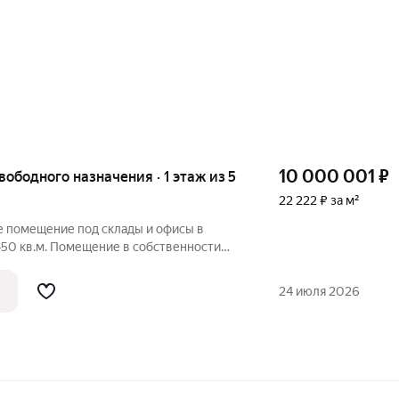
10 000 001
₽
вободного назначения · 1 этаж из 5
22 222 ₽ за м²
 помещение под склады и офисы в
450 кв.м. Помещение в собственности
 с улицы Погрузо-разгрузочное место
адское помещение с отдельным входом
24 июля 2026