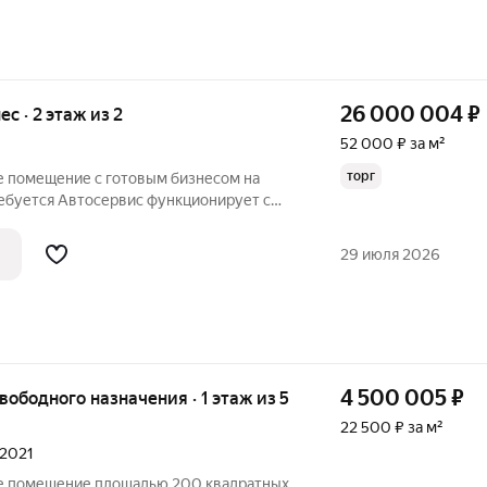
26 000 004
₽
ес · 2 этаж из 2
52 000 ₽ за м²
торг
 помещение с готовым бизнесом на
ебуется Автосервис функционирует с
ок Цех и здание 500 кв.м. Есть магазин
 этаже 4 подъемника и 2 ямы для
29 июля 2026
4 500 005
₽
вободного назначения · 1 этаж из 5
22 500 ₽ за м²
 2021
е помещение площадью 200 квадратных