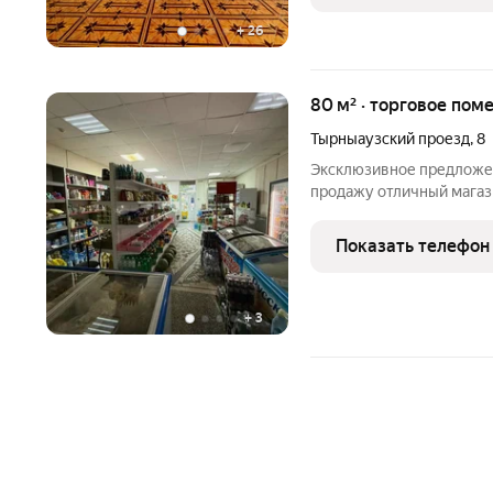
+
26
80 м² · торговое пом
Тырныаузский проезд
,
8
Эксклюзивное предложе
продажу отличный магаз
составляет 80кв.м, земл
поводу оборудования мо
Показать телефон
подходит под любой вид
+
3