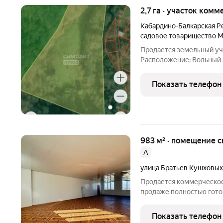
2,7 га · участок ко
Кабардино-Балкарская Р
садовое товарищество 
Продается земельный уча
Расположение: Вольный Аул быстроразвивающийся рай
Нальчика - Площадь: 2,7 
Коммуникации: газ, свет,
Показать телефон
983 м² · помещение с
A
улица Братьев Кушховых
Продается коммерческое 
продаже полностью гото
свободного назначения,
метров, расположенное 
Показать телефон
объект идеально