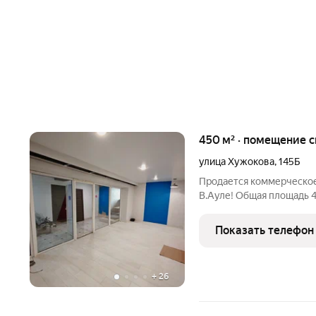
450 м² · помещение с
улица Хужокова
,
145Б
Продается коммерческое
В.Ауле! Общая площадь 
Имеется отдельный вход
Офисные помещения Скл
Показать телефон
Прекрасно подойдет для
+
26