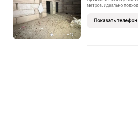
метров, идеально подхо
компаний или любого др
ищущего просторные и 
Показать телефон
включает в себя
+
13