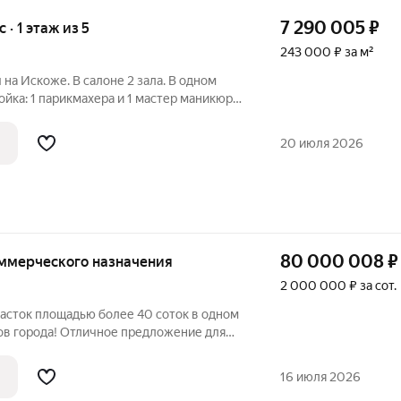
7 290 005
₽
с · 1 этаж из 5
243 000 ₽ за м²
на Искоже. В салоне 2 зала. В одном
ойка: 1 парикмахера и 1 мастер маникюра.
ога + мойка. В каждом зале по
чень хорошая, высокая проходимость У
20 июля 2026
80 000 008
₽
коммерческого назначения
2 000 000 ₽ за сот.
асток площадью более 40 соток в одном
ов города! Отличное предложение для
ов и предпринимателей, которые ищут
роект. Участок имеет большую площадь,
16 июля 2026