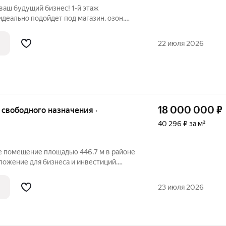
ваш будущий бизнес! 1-й этаж
идеально подойдет под магазин, озон,
ой вид бизнеса. 2-й этаж можно
ю, лауч зону и другую коммерческую
22 июля 2026
ого
18 000 000
₽
40 296 ₽ за м²
 помещение площадью 446.7 м в районе
ложение для бизнеса и инвестиций.
адью 446.7 кв.м. на 3.20 сотках земли.
а первом этаже два больших помещения
23 июля 2026