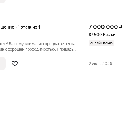
7 000 000
₽
ещение · 1 этаж из 1
87 500 ₽ за м²
онлайн показ
ние! Вашему вниманию предлагается на
ин с хорошей проходимостью. Площадь
я в собственности. При покупке по
жно будет поговорить. Помещение
2 июля 2026