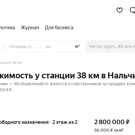
потека
Журнал
Для бизнеса
–
м²
танция 38 км
имость у станции 38 км в Нальч
чике — 48 объявлений от агентств и собственников по продаже ко
 004 ₽.
2 800 000
₽
ободного назначения · 2 этаж из 2
56 000 ₽ за м²