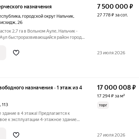
7 500 000
₽
ммерческого назначения
27 778 ₽ за сот.
еспублика
,
городской округ Нальчик
,
Мисхидж
,
26
сток 2,7 га в Вольном Ауле, Нальчик -
он города
гектара, участок ровный, без наклона -
 вода проходят в пределах 1 метра от
23 июля 2026
17 000 008
₽
вободного назначения · 1 этаж из 4
17 294 ₽ за м²
,
113
торг
здание в 4 этажа! Предлагается к
вое к эксплуатации 4-этажное здание
 общей площадью 1000 квадратных
в перспективном и удобном месте. Этот
27 июля 2026