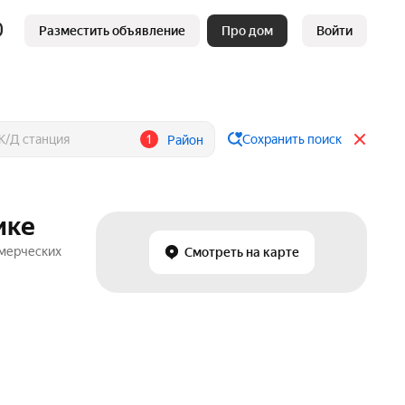
Разместить объявление
Про дом
Войти
1
Сохранить поиск
Район
ике
ммерческих
Смотреть на карте