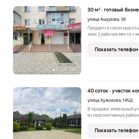
30 м² · готовый бизне
улица Ашурова
,
38
Продается салон красоты 
зале 2 рабочих места + м
В другом зале 2 косметол
кондиционеру. Локация о
Показать телефон
мастеров
+
6
40 соток · участок 
улица Хужокова
,
145Д
В продаже земельный уч
из перспективных район
инвесторов, застройщик
площадку под крупный п
Показать телефон
что открывает