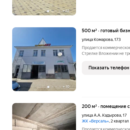
+
22
500 м² · готовый бизн
улица Комарова
,
173
Продается коммерческое
Стрелке Вложении не тр
90-х годов Земля 8,5 сот
автозапчастей на втором
Показать телефон
ремонта машин Еще
+
10
200 м² · помещение с
улица А.А. Кадырова
,
17
ЖК «Версаль»
, 2 квартал
Продается коммерческо