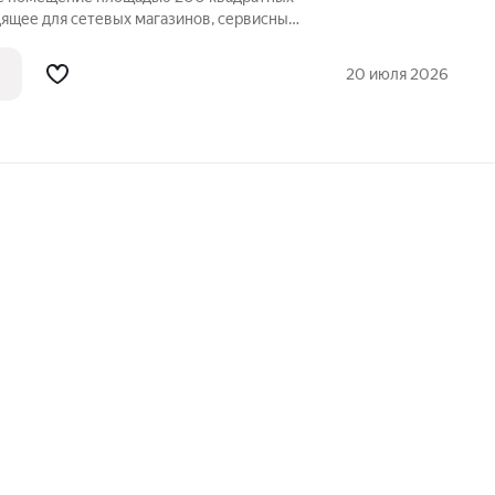
дящее для сетевых магазинов, сервисных
угого коммерческого предприятия,
функциональные площади. Объект
20 июля 2026