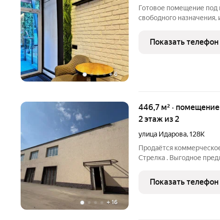
Готовое помещение под 
свободного назначения, 
офис, салон, кафе и друг
использовать под студи
Показать телефон
деятельность. Очень мн
+
6
446,7 м² · помещение свободного назначения ·
2 этаж из 2
улица Идарова
,
128К
Продаётся коммерческое
Стрелка . Выгодное пред
Двухэтажное здание площ
Все в собственности. Н
Показать телефон
каждое со
+
16